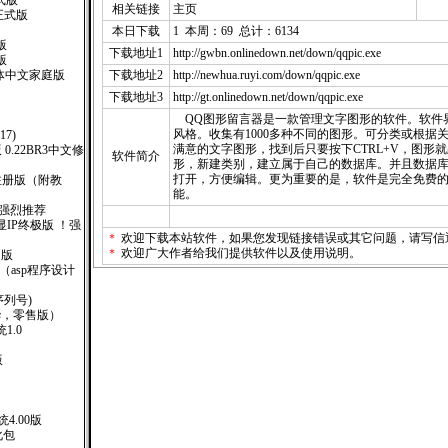
式版
相关链接
主页
正式版
本日下载
1 本周：69 总计：6134
版
下载地址1
http://gwbn.onlinedown.net/down/qqpic.exe
版
XP 繁体中文家庭版
下载地址2
http://newhua.ruyi.com/down/qqpic.exe
下载地址3
http://gt.onlinedown.net/down/qqpic.exe
QQ图形留言器是一款管理文字图形的软件。软件
风格。收集有1000多种不同的图形。可分类或根据
117)
满意的文字图形，找到后只要按下CTRL+V，图形
版 0.22BR3中文修
软件简介
形，新建类别，建立属于自己的数据库。并且数据库没有
打开，方便编辑。更为重要的是，软件是完全免费
12) 注册版（附教
能。
！强烈推荐
广告显IP终极版 ！强
＊
欢迎下载本站软件，如果您发现链接错误或其它问题，请
写信
＊
欢迎广大作者给我们提供软件以及使用说明。
售版
000 （asp程序设计
(附序列号)
6(豪华，零售版）
1.0
版
4.00版
汉化包