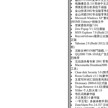
趨勢PCC2002繁体中文正
电脑播音员 3.0 简体中文
博奥彩票分析系统千禧版
金山快译2002专业版零售
金山词霸2002专业版零售
Microsoft Windows 
(HOME Edition)+校验文件
管家婆医药版7.0A
Zero Popup V1.32注册版
MSN Explorer 7.0 (Build 2
BoycottAdvance最新公众
正版
Talisman 2.0 (Build 20
程）
北歐女神FAN格鬥遊戲;
QQ2000 710b 1018去
烈推荐
北信源杀毒专家 2001 零
Macromedia Drumbeat2
工具）
Clean disk Security 5.0 
Roxio GoBack v3.1.5
文星写作词汇语段查询系统
Dictionary 2000v6.0正式版
Trojan Remover 4.4.4注册
Xfilter 个人防火墙 1.0
韦氏词典豪华版
方正奥思5.0 豪华版
<<学五笔》多媒体教学系统
ZoneAlarm Pro 2.6.357 