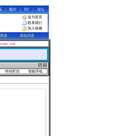
乐
|
图片
|
BT
|
论坛
设为首页
联系我们
加入收藏
英语
本站日语
e water, soft and supple in appearance, yet containing limitless power that c
特别栏目
智能手机