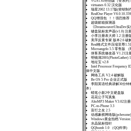
VGS1.41特别版（全系列
virtuanes 0.32 汉化版
瑞星2002 13.17版(密
RealOne Player V6.0.10.359
QQ增强包 ！！强烈推荐
超级邮箱探测器
《DreamweaverUltraD
键盘鼠标发声器(v1.0) 注
小李注册表大师 1.2 注册
美萍反黄专家 版本2.6 破
Real格式文件压缩至尊1.
Microangelo 5.5 零售版
侠客系统修改器 V1.21注
明镜湖2001(PhotoGather) 
地址宝 v2.8
Intel Processor Frequency I
体中文版
网络工兵 V2.4 破解版
Be OS 5 Pro 企业正式版
李阳英语经典讲解30分钟
本）
蜡笔小新2中文硬盘版
花花公子写真集
AltoMP3 Maker V3.02注
PC-to-Phone 3.3
盲打之友 2.5
动感象棋网络版(pchessme)
Windows黄金拍档 Version:
水晶鼠标指针
QQbomb 1.0 （QQ炸弹)