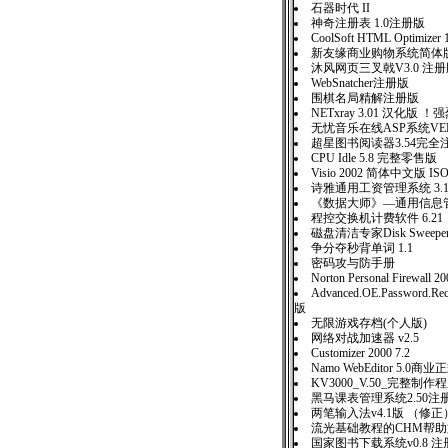
石器时代 II
神奇注册表 1.0注册版
CoolSoft HTML Optimizer 
新友缘商业购物系统简
沐风网页三叉戟V3.0 
WebSnatcher注册版
围棋名局精解注册版
NETxray 3.01 汉化版 
无忧音乐在线ASP系统VER1
超星图书阅读器3.54完全
CPU Idle 5.8 完整零售
Visio 2002 简体中文版 IS
诗雅通用工资管理系统 3.
《数据大师》—通用信息管理
程控交换机计费软件 6.21
磁盘清洁专家Disk Sweeper 
争分夺秒背单词 1.1
密码攻与防手册
Norton Personal Firewall
Advanced.OE.Password.Re
版
无限游戏存档(个人版)
网络对战加速器 v2.5
Customizer 2000 7.2
Namo WebEditor 5.0商
KV3000_V.50_完整制
黑马课表管理系统2.50注
两笔输入法v4.1版 （修正
流光基础教程的CHM帮
国家图书下载系统v0.8 注