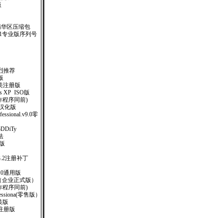
版
精华区压缩包
.1专业版序列号
烈推荐
版
57完美注册版
ows XP ISO版
制作程序同前)
-1 汉化版
ofessional.v9.0零
oDDiTy
法
册版
)V3.2注册补丁
.0通用版
SO（企业正式版）
钥制作程序同前)
rofessiona(零售版）
安装版
汉化注册版