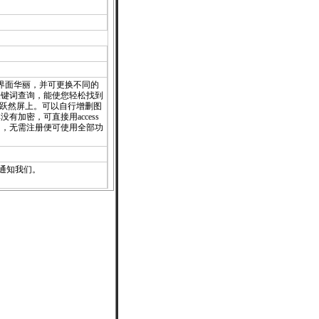
界面华丽，并可更换不同的
关键词查询，能使您轻松找到
就跃然屏上。可以自行增删图
加密，可直接用access
的，无需注册便可使用全部功
通知
我们。