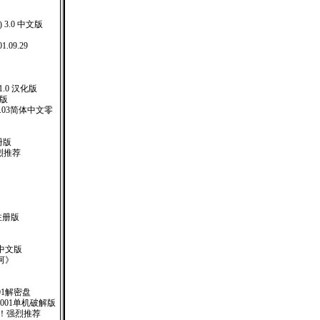
) 3.0 中文版
1.09.29
 5.1.0 汉化版
化版
er.4.03简体中文零
注册版
强烈推荐
 注册版
77 中文版
河》
01解密盘
.001单机破解版
 ！强烈推荐