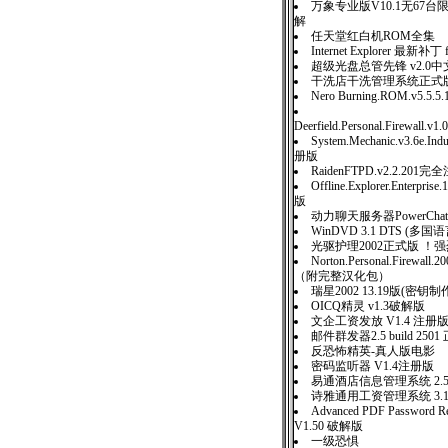
万象专业版V10.1无67
解
任天堂红白机ROM全集
Internet Explorer 最新补丁 f
超级光盘总管先锋 v2.0中
干洗店干洗管理系统正式版 
Nero Burning.ROM.v5.5.5.1
Deerfield.Personal.Firewall.v1.
System.Mechanic.v3.6e.Indu
册版
RaidenFTPD.v2.2.201
Offline.Explorer.Enterpris
版
动力聊天服务器PowerChatSer
WinDVD 3.1 DTS (
光驱护理2002正式版 ！
Norton.Personal.Firewall
（附完整汉化包）
瑞星2002 13.19版(密钥
OICQ精灵 v1.3破解版
文企工资发放 V1.4 注册
邮件群发器2.5 build 25
反恐怖精英-真人版电影
密码监听器 V1.4注册版
易通酒店信息管理系统 2.
诗雅通用工资管理系统 3.
Advanced PDF Password Re
V1.50 破解版
一级恐惧