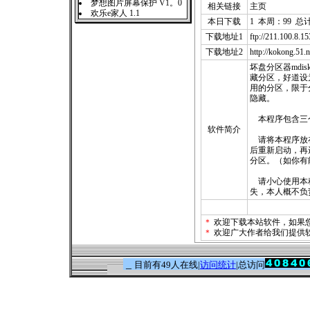
梦想图片屏幕保护 V1。0
相关链接
主页
欢乐e家人 1.1
本日下载
1 本周：99 总计
下载地址1
ftp://211.100.8.
下载地址2
http://kokong.51.n
坏盘分区器md
藏分区，好道设
用的分区，限于
隐藏。
本程序包含三个文件mdi
软件简介
请将本程序放在
后重新启动，再
分区。（如你有
请小心使用本程
失，本人概不负
＊
欢迎下载本站软件，如果
＊
欢迎广大作者给我们提供