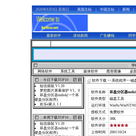
2026年8月9日 星期日
美国主站
|
中国主站
|
新闻
|
最新软件
滚动新闻
广告赚钱
同学
学
网络软件
系统工具
媒体软件
图形图像
桌
今日下载TOP10
软件下载
>>
系统程序
>>
磁
短信袋鼠 V1.20
梦想图片屏幕保护 V1。0
软件名称
坏盘分区器mdi
坏盘分区器mdisk(一个坏
软件类型
磁盘工具
硬盘分区程序)
欢乐e家人 1.1
运行环境
Win9x/WinNT/W
授权方式
免费软件
本周下载TOP10
软件大小
38K
短信袋鼠 V1.20
软件评价
坏盘分区器mdisk(一个坏
上传时间
2001/10/24
硬盘分区程序)