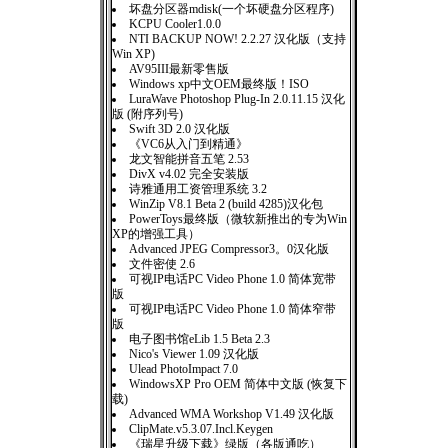
坏盘分区器mdisk(一个坏硬盘分区程序)
KCPU Cooler1.0.0
NTI BACKUP NOW! 2.2.27 汉化版（支持
Win XP)
AV95III最新零售版
Windows xp中文OEM最终版！ISO
LuraWave Photoshop Plug-In 2.0.11.15 汉化
版 (附序列号)
Swift 3D 2.0 汉化版
《VC6从入门到精通》
龙文智能拼音五笔 2.53
DivX v4.02 完全安装版
诗雅通用工资管理系统 3.2
WinZip V8.1 Beta 2 (build 4285)汉化包
PowerToys最终版（微软新推出的专为Win
XP的增强工具）
Advanced JPEG Compressor3。0汉化版
文件密使 2.6
可视IP电话PC Video Phone 1.0 简体宽带
版
可视IP电话PC Video Phone 1.0 简体窄带
版
电子图书馆eLib 1.5 Beta 2.3
Nico's Viewer 1.09 汉化版
Ulead PhotoImpact 7.0
WindowsXP Pro OEM 简体中文版 (恢复下
载)
Advanced WMA Workshop V1.49 汉化版
ClipMate.v5.3.07.Incl.Keygen
《瑞星升级下载》绿版（各版通吃）