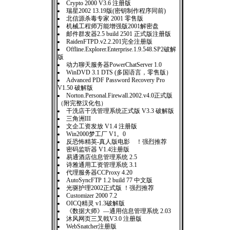
Crypto 2000 V3.6 注册版
瑞星2002 13.19版(密钥制作程序同前)
北信源杀毒专家 2001 零售版
机械工程师万能增强版2001解密盘
邮件群发器2.5 build 2501 正式版注册版
RaidenFTPD.v2.2.201完全注册版
Offline.Explorer.Enterprise.1.9.548.SP2破解
版
动力聊天服务器PowerChatServer 1.0
WinDVD 3.1 DTS (多国语言，零售版）
Advanced PDF Password Recovery Pro
V1.50 破解版
Norton.Personal.Firewall.2002.v4.0正式版
（附完整汉化包）
干洗店干洗管理系统正式版 V3.3 破解版
三角洲III
文企工资发放 V1.4 注册版
Win2000梦工厂 V1。0
反恐怖精英-真人版电影 ！强烈推荐
密码监听器 V1.4注册版
易通酒店信息管理系统 2.5
诗雅通用工资管理系统 3.1
代理服务器CCProxy 4.20
AutoSyncFTP 1.2 build 77 中文版
光驱护理2002正式版 ！强烈推荐
Customizer 2000 7.2
OICQ精灵 v1.3破解版
《数据大师》—通用信息管理系统 2.03
沐风网页三叉戟V3.0 注册版
WebSnatcher注册版