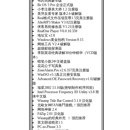
韦氏词典豪华版
Be OS 5 Pro 企业正式版
小李注册表大师 1.2 注册版
美萍反黄专家 版本2.6 破解版
Real格式文件压缩至尊1.5完美注册版
AltoMP3 Maker V3.02注册版
侠客系统修改器 V1.21注册版
RealOne Player V6.0.10.359
地址宝 v2.8
Windows黄金拍档 Version:9.15
网络工兵 V2.4 破解版
超级邮箱探测器
李阳英语经典讲解30分钟精华（VCD版
本）
蜡笔小新2中文硬盘版
花花公子写真集
ZoneAlarm.Pro.v2.6.357完美注册版
WinISO.v5.1真正注册安装版
Advanced.OE.Password.Recovery.v1.02破解
版
瑞星2002 13.16版(密钥制作程序同前)
Intel Processor Frequency ID Utility v3.8 简
体中文版
Winamp Title Bar Control 5.1.0 汉化版
北歐女神FAN格鬥遊戲;！强烈推荐
网络神偷 2.4
FilZip 2.01 汉化版
Winanp的经典外壳 ！ 强烈推荐
英文朗读精灵1.1
PC-to-Phone 3.3