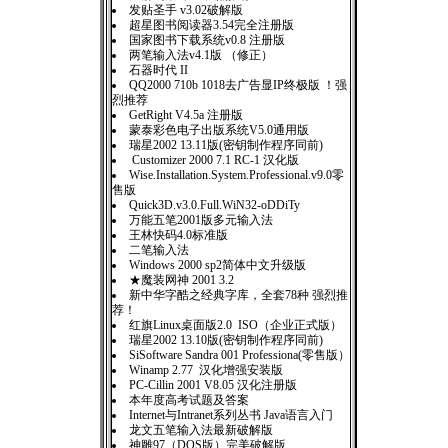
发贴圣手 v3.02破解版
超星图书阅读器3.54完全注册版
国家图书下载系统v0.8 注册版
两笔输入法v4.1版 （修正）
石器时代 II
QQ2000 710b 1018去广告显IP终极版 ！强
烈推荐
GetRight V4.5a 注册版
蒙泰彩色电子出版系统V5.0通用版
瑞星2002 13.11版(密钥制作程序同前)
Customizer 2000 7.1 RC-1 汉化版
Wise.Installation.System.Professional.v9.0零
售版
Quick3D.v3.0.Full.WiN32-oDDiTy
万能五笔2001版多元输入法
王林快码4.0标准版
二笔输入法
Windows 2000 sp2简体中文升级版
★魔装网神 2001 3.2
新中华字酷之经典字库，全套78种 强烈推
荐！
红旗Linux桌面版2.0 ISO（企业正式版）
瑞星2002 13.10版(密钥制作程序同前)
SiSoftware Sandra 001 Professiona(零售版）
Winamp 2.77 汉化增强安装版
PC-Cillin 2001 V8.05 汉化注册版
本年度高考试题及答案
Internet与Intranet系列丛书 Java语言入门
龙文五笔输入法最新破解版
神雕97（DOS版）完美破解版