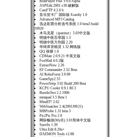
RealPlayer Plus V9.0 Alpha
ASPEdit.2001.v30 破解版
CuteFTP 4.2.6 b
音乐贺卡厂 国际版 Ecardiy 1.0
Advanced MP3 Catalog
迅达彩票分析选号系统 1.0 beta3 build
10920
木马克星（iparmor）5.03中文版
明德中医百草园 1.3
明德中医方剂园 2.20
华琦库管精灵 1.32 网络版
QQ 保镖 1.0
CDMate 2.0.9.21 中英文版
FoxMail 4.0.2版
ExtractNow 2.26
EF Commander 2.52 Beta
AI RoboForm 3.9.99
GameSpy2.55
PowerStrip 3.02 Build 200 Beta
KCPU Cooler 0.9.1 RC1
BurnInTest 2.2.1006
metapad 3.5 Beta 1
MindIT! 2.62
WebSnatcher 2.4(2001/09/21)
MBProbe 1.31 beta 3
Pic2Pic Pro 2.0
网际畅游(MyIE) 3.01简体中文版
Snes9x 1.39
Ultra Edit 8.20a+
DAEMON Tools v2.88