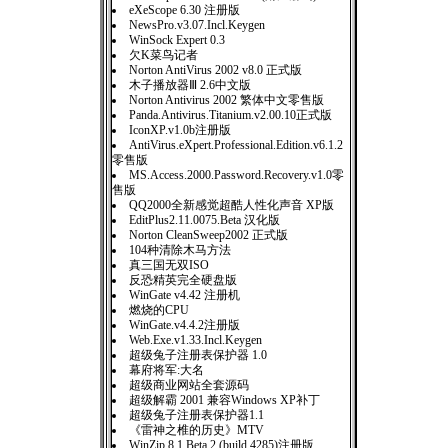
eXeScope 6.30 注册版
NewsPro.v3.07.Incl.Keygen
WinSock Expert 0.3
欠K菜鸟记者
Norton AntiVirus 2002 v8.0 正式版
木子播放器Ⅲ 2.6中文版
Norton Antivirus 2002 繁体中文零售版
Panda.Antivirus.Titanium.v2.00.10正式版
IconXP.v1.0b注册版
AntiVirus.eXpert.Professional.Edition.v6.1.2
零售版
MS.Access.2000.Password.Recovery.v1.0零
售版
QQ2000全新感觉超酷人性化声音 XP版
EditPlus2.11.0075.Beta 汉化版
Norton CleanSweep2002 正式版
104种清除木马方法
真三国无双ISO
反恐精英完全硬盘版
WinGate v4.42 注册机
燃烧的CPU
WinGate.v4.4.2注册版
Web.Exe.v1.33.Incl.Keygen
超级兔子注册表保护器 1.0
幕府将军:大名
超级商业网站全套源码
超级解霸 2001 兼容Windows XP补丁
超级兔子注册表保护器1.1
《雷神之椎的历史》MTV
WinZip 8.1 Beta 2 (build 4285)注册版