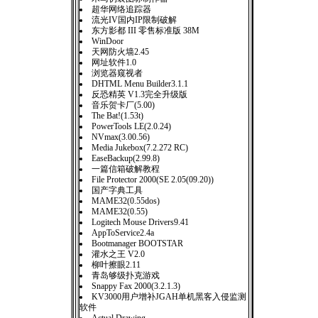
超华网络追踪器
流光IV国内IP限制破解
东方影都 III 零售标准版 38M
WinDoor
天网防火墙2.45
网址软件1.0
浏览器窥视者
DHTML Menu Builder3.1.1
反恐精英 V1.3完全升级版
音乐贺卡厂(5.00)
The Bat!(1.53t)
PowerTools LE(2.0.24)
NVmax(3.00.56)
Media Jukebox(7.2.272 RC)
EaseBackup(2.99.8)
一篇信箱破解教程
File Protector 2000(SE 2.05(09.20))
国产字典工具
MAME32(0.55dos)
MAME32(0.55)
Logitech Mouse Drivers9.41
AppToService2.4a
Bootmanager BOOTSTAR
灌水之王 V2.0
柳叶擦眼2.11
青岛够级扑克游戏
Snappy Fax 2000(3.2.1.3)
KV3000用户增补JGAH单机黑客入侵监测
软件