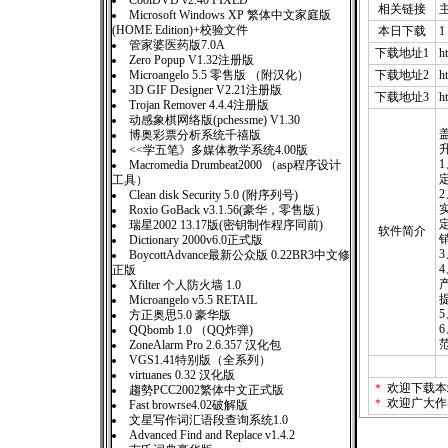
CoolDVD v2.40 FIXED
相关链接
Microsoft Windows XP 繁体中文家庭版
(HOME Edition)+校验文件
本日下载
1
管家婆医药版7.0A
下载地址1
h
Zero Popup V1.32注册版
Microangelo 5.5 零售版 （附汉化）
下载地址2
h
3D GIF Designer V2.21注册版
下载地址3
h
Trojan Remover 4.4.4注册版
动感象棋网络版(pchessme) V1.30
博奥彩票分析系统千禧版
<<学五笔》多媒体教学系统4.00版
Macromedia Drumbeat2000 （asp程序设计
工具）
Clean disk Security 5.0 (附序列号)
Roxio GoBack v3.1.56(豪华，零售版）
瑞星2002 13.17版(密钥制作程序同前)
软件简介
Dictionary 2000v6.0正式版
BoycottAdvance最新公众版 0.22BR3中文修
正版
Xfilter 个人防火墙 1.0
Microangelo v5.5 RETAIL
方正奥思5.0 豪华版
QQbomb 1.0 （QQ炸弹)
ZoneAlarm Pro 2.6.357 汉化包
VGS1.41特别版（全系列）
virtuanes 0.32 汉化版
＊
欢迎下载本
趨勢PCC2002繁体中文正式版
＊
欢迎广大作
Fast browrse4.02破解版
文星写作词汇语段查询系统1.0
Advanced Find and Replace v1.4.2