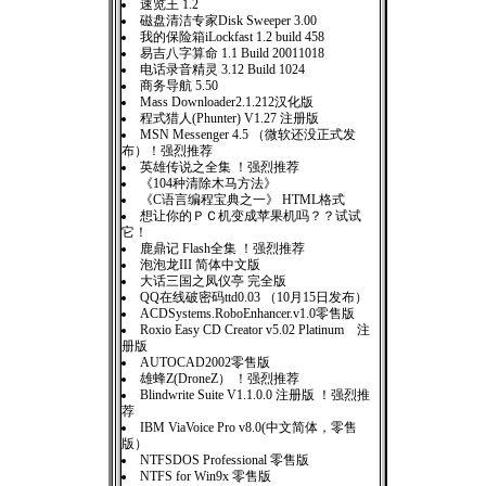
速览王 1.2
磁盘清洁专家Disk Sweeper 3.00
我的保险箱iLockfast 1.2 build 458
易吉八字算命 1.1 Build 20011018
电话录音精灵 3.12 Build 1024
商务导航 5.50
Mass Downloader2.1.212汉化版
程式猎人(Phunter) V1.27 注册版
MSN Messenger 4.5 （微软还没正式发
布）！强烈推荐
英雄传说之全集 ！强烈推荐
《104种清除木马方法》
《C语言编程宝典之一》 HTML格式
想让你的ＰＣ机变成苹果机吗？？试试
它！
鹿鼎记 Flash全集 ！强烈推荐
泡泡龙III 简体中文版
大话三国之凤仪亭 完全版
QQ在线破密码ttd0.03 （10月15日发布）
ACDSystems.RoboEnhancer.v1.0零售版
Roxio Easy CD Creator v5.02 Platinum 注
册版
AUTOCAD2002零售版
雄蜂Z(DroneZ） ！强烈推荐
Blindwrite Suite V1.1.0.0 注册版 ！强烈推
荐
IBM ViaVoice Pro v8.0(中文简体，零售
版）
NTFSDOS Professional 零售版
NTFS for Win9x 零售版