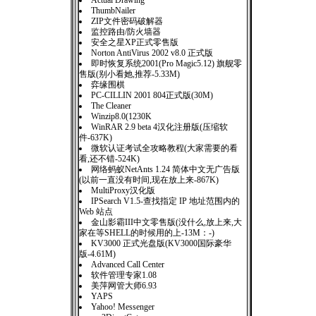
Actual Drawing
ThumbNailer
ZIP文件密码破解器
监控路由/防火墙器
安全之星XP正式零售版
Norton AntiVirus 2002 v8.0 正式版
即时恢复系统2001(Pro Magic5.12) 旗舰零
售版(别小看她,推荐-5.33M)
弈缘围棋
PC-CILLIN 2001 804正式版(30M)
The Cleaner
Winzip8.0(1230K
WinRAR 2.9 beta 4汉化注册版(压缩软
件-637K)
微软认证考试全攻略教程(大家需要的看
看,还不错-524K)
网络蚂蚁NetAnts 1.24 简体中文无广告版
(以前一直没有时间,现在放上来-867K)
MultiProxy汉化版
IPSearch V1.5-查找指定 IP 地址范围内的
Web 站点
金山影霸III中文零售版(没什么,放上来,大
家在等SHELL的时候用的上-13M：-)
KV3000 正式光盘版(KV3000国际豪华
版-4.61M)
Advanced Call Center
软件管理专家1.08
美萍网管大师6.93
YAPS
Yahoo! Messenger