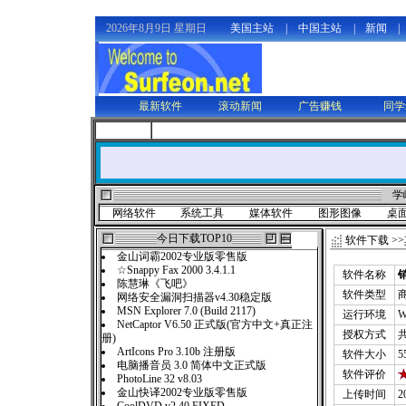
2026年8月9日 星期日
美国主站
|
中国主站
|
新闻
|
最新软件
滚动新闻
广告赚钱
同学
学
网络软件
系统工具
媒体软件
图形图像
桌
今日下载TOP10
软件下载
>>
金山词霸2002专业版零售版
☆Snappy Fax 2000 3.4.1.1
软件名称
销
陈慧琳《飞吧》
软件类型
网络安全漏洞扫描器v4.30稳定版
MSN Explorer 7.0 (Build 2117)
运行环境
W
NetCaptor V6.50 正式版(官方中文+真正注
授权方式
册)
ArtIcons Pro 3.10b 注册版
软件大小
5
电脑播音员 3.0 简体中文正式版
软件评价
PhotoLine 32 v8.03
金山快译2002专业版零售版
上传时间
2