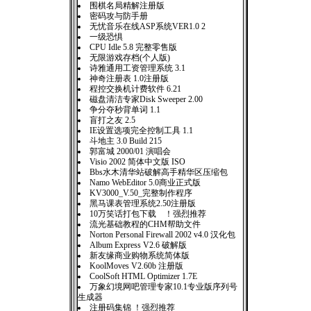
围棋名局精解注册版
密码攻与防手册
无忧音乐在线ASP系统VER1.0 2
一级恐惧
CPU Idle 5.8 完整零售版
无限游戏存档(个人版)
诗雅通用工资管理系统 3.1
神奇注册表 1.0注册版
程控交换机计费软件 6.21
磁盘清洁专家Disk Sweeper 2.00
争分夺秒背单词 1.1
盲打之友 2.5
IE设置选项完全控制工具 1.1
斗地主 3.0 Build 215
郭富城 2000/01 演唱会
Visio 2002 简体中文版 ISO
Bbs水木清华站破解高手精华区压缩包
Namo WebEditor 5.0商业正式版
KV3000_V.50_完整制作程序
黑马课表管理系统2.50注册版
10万笑话打包下载 ！强烈推荐
流光基础教程的CHM帮助文件
Norton Personal Firewall 2002 v4.0 汉化包
Album Express V2.6 破解版
新友缘商业购物系统简体版
KoolMoves V2.60b 注册版
CoolSoft HTML Optimizer 1.7E
万象幻境网吧管理专家10.1专业版序列号
生成器
注册码集锦 ！强烈推荐