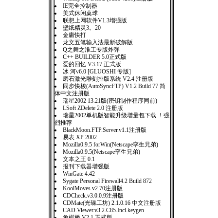
IE完全控制器
美式休闲桌球
联想上网软件V1.3增强版
壁纸精灵3。20
金庸快打
龙文五笔输入法最新破解版
Q之舞之淮工专版炸弹
C++ BUILDER 5.0正式版
爱的回忆 V3.17 正式版
冰 河v6.0 [GLUOSHI 专版]
磨石激光雕刻排版系统 V2.4 注册版
同步快梭(AutoSyncFTP) V1.2 Build 77 简
体中文注册版
瑞星2002 13.21版(密钥制作程序同前)
LSoft ZDelete 2.0 注册版
瑞星2002单机版智能升级增量包下载 ！强
烈推荐
BlackMoon.FTP.Server.v1.1注册版
易表 XP 2002
Mozilla0.9.5 forWin(Netscape孪生兄弟)
Mozilla0.9.5(Netscape孪生兄弟)
文本之王 0.1
报刊下载器增强版
WinGate 4.42
Sygate Personal Firewall4.2 Build 872
KoolMoves.v2.70注册版
CDCheck.v3.0.0.9注册版
CDMate(光碟工坊) 2.1.0.16 中文注册版
CAD.Viewer.v3.2.C85.Incl.keygen
象棋桥 V2.1 正式版