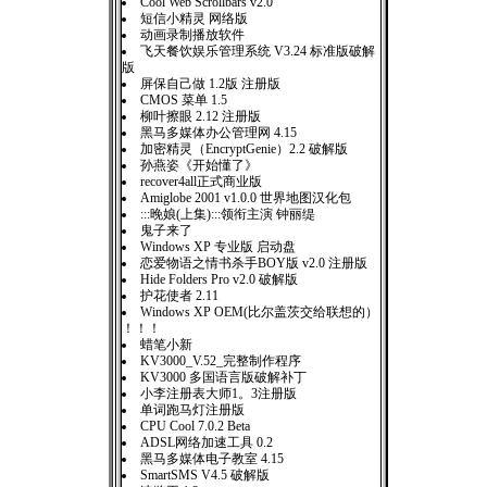
Cool Web Scrollbars v2.0
短信小精灵 网络版
动画录制播放软件
飞天餐饮娱乐管理系统 V3.24 标准版破解
版
屏保自己做 1.2版 注册版
CMOS 菜单 1.5
柳叶擦眼 2.12 注册版
黑马多媒体办公管理网 4.15
加密精灵（EncryptGenie）2.2 破解版
孙燕姿《开始懂了》
recover4all正式商业版
Amiglobe 2001 v1.0.0 世界地图汉化包
:::晚娘(上集):::领衔主演 钟丽缇
鬼子来了
Windows XP 专业版 启动盘
恋爱物语之情书杀手BOY版 v2.0 注册版
Hide Folders Pro v2.0 破解版
护花使者 2.11
Windows XP OEM(比尔盖茨交给联想的）
！！！
蜡笔小新
KV3000_V.52_完整制作程序
KV3000 多国语言版破解补丁
小李注册表大师1。3注册版
单词跑马灯注册版
CPU Cool 7.0.2 Beta
ADSL网络加速工具 0.2
黑马多媒体电子教室 4.15
SmartSMS V4.5 破解版