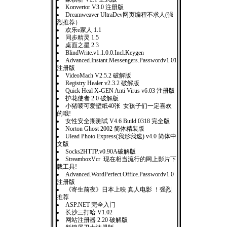
Konvertor V3.0 注册版
Dreamweaver UltraDev网页编程不求人(强
烈推荐）
欢乐e家人 1.1
同步精灵 1.5
桌面之星 2.3
BlindWrite.v1.1.0.0.Incl.Keygen
Advanced.Instant.Messengers.Passwordv1.01
注册版
VideoMach V2.5.2 破解版
Registry Healer v2.3.2 破解版
Quick Heal X-GEN Anti Virus v6.03 注册版
护花使者 2.0 破解版
小猪唛可爱壁纸40张 女孩子们一定喜欢
的哦!
女性安全期测试 V4.6 Build 0318 完全版
Norton Ghost 2002 简体精装版
Ulead Photo Express(我形我速) v4.0 简体中
文版
Socks2HTTP.v0.90A破解版
StreamboxVcr 现在相当流行的网上影片下
载工具!
Advanced.WordPerfect.Office.Passwordv1.0
注册版
《寄生前夜》日本上映 真人电影 ！强烈
推荐
ASP.NET 完全入门
长沙三打哈 V1.02
网站注册器 2.20 破解版