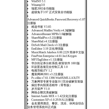
WinISO 5.1
Winamp3.0
瑞星2002全功能版
超级兔子3.97 正式安装全功能版
Advanced.QuickBooks.Password.Recovery.v1.07
注册版
精选书签 V3.85
Advanced.Maillist.Verify.v4.2破解版
AdvancedInstant MPRv1.0破解版
ShareMailPro.v3.2注册版
ShareMail.v4.1注册版
DzSoft.Mail.Check.v3.3注册版
EmEditor 3.19 汉化增强版
MusicMatch Jukebox 6.00.2229 简体中文版
FinePrint.Enterprise.v4.61.Incl.Keygen
MP3TagEditor.v1.1注册版
华尔街证券分析系统-财富软件 1001版
IE设置选项完全控制工具 1.0
电视导航iTV 1.2
魔装网神2001.v3.2注册版
Pc-cillin.v7.61.1390.Win9XME-LAXiTY
万象网管专家专业版10.1完全破解安装版
疯狂李向阳英语精华（零售版）
岁月留声 V1.0
网络企鹅完美破解版
Internet Auido MIX v 1.42汉化注册版
Customizer.XP.v1.0.2FiNAL注册版
金友通用酒店、餐饮、洗浴、休闲业综合
业务管理系统III正式版