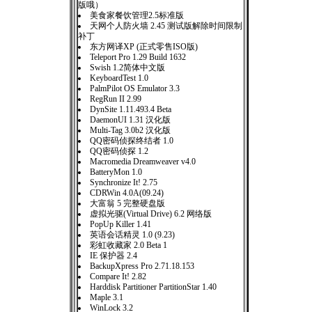
版哦）
美食家餐饮管理2.5标准版
天网个人防火墙 2.45 测试版解除时间限制
补丁
东方网译XP (正式零售ISO版)
Teleport Pro 1.29 Build 1632
Swish 1.2简体中文版
KeyboardTest 1.0
PalmPilot OS Emulator 3.3
RegRun II 2.99
DynSite 1.11.493.4 Beta
DaemonUI 1.31 汉化版
Multi-Tag 3.0b2 汉化版
QQ密码侦探终结者 1.0
QQ密码侦探 1.2
Macromedia Dreamweaver v4.0
BatteryMon 1.0
Synchronize It! 2.75
CDRWin 4.0A(09.24)
大富翁 5 完整硬盘版
虚拟光驱(Virtual Drive) 6.2 网络版
PopUp Killer 1.41
英语会话精灵 1.0 (9.23)
彩虹收藏家 2.0 Beta 1
IE 保护器 2.4
BackupXpress Pro 2.71.18.153
Compare It! 2.82
Harddisk Partitioner PartitionStar 1.40
Maple 3.1
WinLock 3.2