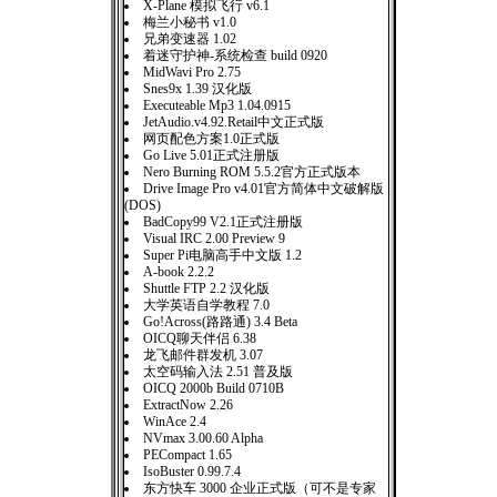
X-Plane 模拟飞行 v6.1
梅兰小秘书 v1.0
兄弟变速器 1.02
着迷守护神-系统检查 build 0920
MidWavi Pro 2.75
Snes9x 1.39 汉化版
Executeable Mp3 1.04.0915
JetAudio.v4.92.Retail中文正式版
网页配色方案1.0正式版
Go Live 5.01正式注册版
Nero Burning ROM 5.5.2官方正式版本
Drive Image Pro v4.01官方简体中文破解版
(DOS)
BadCopy99 V2.1正式注册版
Visual IRC 2.00 Preview 9
Super Pi电脑高手中文版 1.2
A-book 2.2.2
Shuttle FTP 2.2 汉化版
大学英语自学教程 7.0
Go!Across(路路通) 3.4 Beta
OICQ聊天伴侣 6.38
龙飞邮件群发机 3.07
太空码输入法 2.51 普及版
OICQ 2000b Build 0710B
ExtractNow 2.26
WinAce 2.4
NVmax 3.00.60 Alpha
PECompact 1.65
IsoBuster 0.99.7.4
东方快车 3000 企业正式版（可不是专家