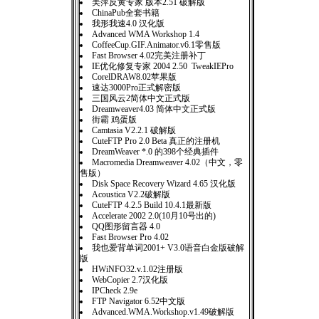
美萍反黄专家 版本2.51 破解版
ChinaPub全套书籍
我形我速4.0 汉化版
Advanced WMA Workshop 1.4
CoffeeCup.GIF.Animator.v6.1零售版
Fast Browser 4.02完美注册补丁
IE优化修复专家 2004 2.50 TweakIEPro
CorelDRAW8.02苹果版
速达3000Pro正式解密版
三国风云2简体中文正式版
Dreamweaver4.03 简体中文正式版
街霸 鸡蛋版
Camtasia V2.2.1 破解版
CuteFTP Pro 2.0 Beta 真正的注册机
DreamWeaver *.0 的398个经典插件
Macromedia Dreamweaver 4.02（中文，零
售版）
Disk Space Recovery Wizard 4.65 汉化版
Acoustica V2.2破解版
CuteFTP 4.2.5 Build 10.4.1最新版
Accelerate 2002 2.0(10月10号出的)
QQ图形留言器 4.0
Fast Browser Pro 4.02
我也爱背单词2001+ V3.0语音白金版破解
版
HWiNFO32.v.1.02注册版
WebCopier 2.7汉化版
IPCheck 2.9e
FTP Navigator 6.52中文版
Advanced.WMA.Workshop.v1.49破解版