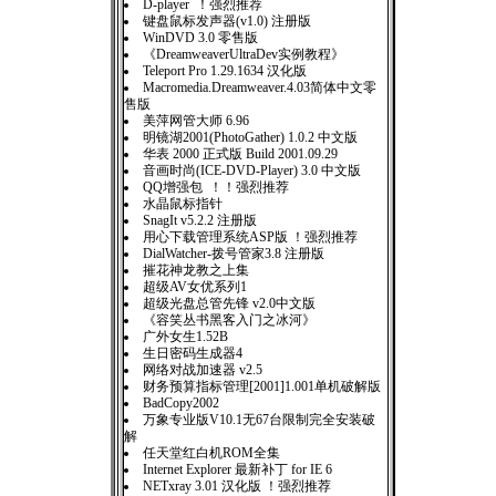
D-player ！强烈推荐
键盘鼠标发声器(v1.0) 注册版
WinDVD 3.0 零售版
《DreamweaverUltraDev实例教程》
Teleport Pro 1.29.1634 汉化版
Macromedia.Dreamweaver.4.03简体中文零
售版
美萍网管大师 6.96
明镜湖2001(PhotoGather) 1.0.2 中文版
华表 2000 正式版 Build 2001.09.29
音画时尚(ICE-DVD-Player) 3.0 中文版
QQ增强包 ！！强烈推荐
水晶鼠标指针
SnagIt v5.2.2 注册版
用心下载管理系统ASP版 ！强烈推荐
DialWatcher-拨号管家3.8 注册版
摧花神龙教之上集
超级AV女优系列1
超级光盘总管先锋 v2.0中文版
《容笑丛书黑客入门之冰河》
广外女生1.52B
生日密码生成器4
网络对战加速器 v2.5
财务预算指标管理[2001]1.001单机破解版
BadCopy2002
万象专业版V10.1无67台限制完全安装破
解
任天堂红白机ROM全集
Internet Explorer 最新补丁 for IE 6
NETxray 3.01 汉化版 ！强烈推荐