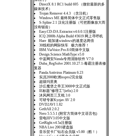
DirectX 8.1 RC1 build 695 （微软最新的多
媒体技术）
Trojan Remover 4.4.3 （含注机）
Windows ME 最终简体中文正式零售版
S-Spline 2.1 汉化注册版（可把图像放大而
没有锯齿）
Easy.CD-DA.Extractor.v4.6.0.1注册版
ICQ 2000b Alpha Build #3619 网上寻呼机
Hare 能加速windows的速度达两倍
30线程的网际快车 极力推荐！
IBM.ViaVoice.Pro.8.0简体中文版
Design.Science.MathType.v5.0
中蓝网安Nimda专用清除软件 V7.0
Duba_RegSolve 2001.10.27.1-毒霸注册表修
复器
Panda Antivirus Platinum 6.23
实况2000欧洲isspro2完全版
超级玛里奥
沙丘魔堡之帝王3000中文正式版
IE标题“修理工”(iefix) 2.0
沐风网页三叉戟 3.0
可研专家Kyzjav AV 2.0
DVD2AVI 1.82
GetItAll 2.0.2
Nero 5.5.5.1 (附官方简体中文语言包)
雷电IIIV3.05中文版
GetRight.v4.5a注册版
NBA Live 2001硬盘版
音乐贺卡厂钻石会员版 v5.00（酷！）