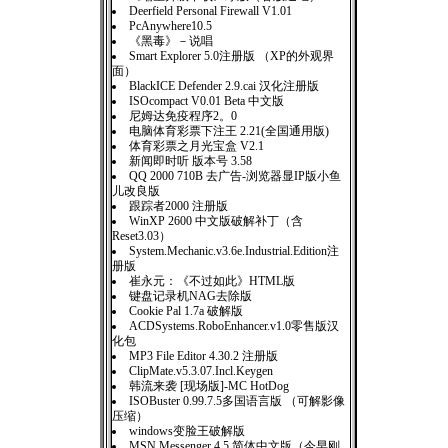
Deerfield Personal Firewall V1.01
PcAnywhere10.5
《黑毒》－说唱
Smart Explorer 5.0注册版 （XP的外观界
面）
BlackICE Defender 2.9.cai 汉化注册版
ISOcompact V0.01 Beta 中文版
尼姆达免疫程序2。0
电脑体育彩票下注王 2.21(全国通用版)
体育彩票之月光宝盒 V2.1
新闻即时听 版本号 3.58
QQ 2000 710B 去广告-浏览器显IP版小鱼
儿改良版
跟踪者2000 注册版
WinXP 2600 中文版破解补丁（含
Reset3.03）
System.Mechanic.v3.6e.Industrial.Edition注
册版
崔永元：《不过如此》HTML版
键盘记录机NAG去除版
Cookie Pal 1.7a 破解版
ACDSystems.RoboEnhancer.v1.0零售版汉
化包
MP3 File Editor 4.30.2 注册版
ClipMate.v5.3.07.Incl.Keygen
韩流来袭 [现场版]-MC HotDog
ISOBuster 0.99.7.5多国语言版 （可解影像
压缩）
windows变脸王破解版
MSN Messenger 4.5 简体中文版（今早刚