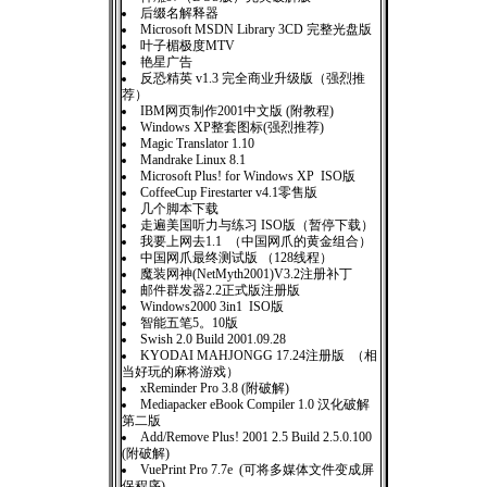
后缀名解释器
Microsoft MSDN Library 3CD 完整光盘版
叶子楣极度MTV
艳星广告
反恐精英 v1.3 完全商业升级版（强烈推
荐）
IBM网页制作2001中文版 (附教程)
Windows XP整套图标(强烈推荐)
Magic Translator 1.10
Mandrake Linux 8.1
Microsoft Plus! for Windows XP ISO版
CoffeeCup Firestarter v4.1零售版
几个脚本下载
走遍美国听力与练习 ISO版（暂停下载）
我要上网去1.1 （中国网爪的黄金组合）
中国网爪最终测试版 （128线程）
魔装网神(NetMyth2001)V3.2注册补丁
邮件群发器2.2正式版注册版
Windows2000 3in1 ISO版
智能五笔5。10版
Swish 2.0 Build 2001.09.28
KYODAI MAHJONGG 17.24注册版 （相
当好玩的麻将游戏）
xReminder Pro 3.8 (附破解)
Mediapacker eBook Compiler 1.0 汉化破解
第二版
Add/Remove Plus! 2001 2.5 Build 2.5.0.100
(附破解)
VuePrint Pro 7.7e (可将多媒体文件变成屏
保程序)