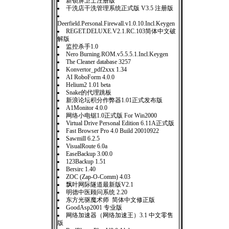
新锁屏卫士注册版
干洗店干洗管理系统正式版 V3.5 注册版
Deerfield.Personal.Firewall.v1.0.10.Incl.Keygen
REGET.DELUXE.V2.1.RC.103简体中文破
解版
监控杀手1.0
Nero Burning.ROM.v5.5.5.1.Incl.Keygen
The Cleaner database 3257
Konvertor_pdf2xxx 1.34
AI RoboForm 4.0.0
Helium2 1.01 beta
Snake的代理跳板
新浪论坛积分作弊器1.01正式发布版
A1Monitor 4.0.0
网络小电锯1.0正式版 For Win2000
Virtual Drive Personal Edition 6.11A正式版
Fast Browser Pro 4.0 Build 20010922
Sawmill 6.2.5
VisualRoute 6.0a
EaseBackup 3.00.0
123Backup 1.51
Bersirc 1.40
ZOC (Zap-O-Comm) 4.03
飘叶网际隧道最新版V2.1
明德中医顾问系统 2.20
东方光驱魔术师 简体中文修正版
GoodAsp2001 专业版
网络加速器（网络加速王）3.1 中文零售
版