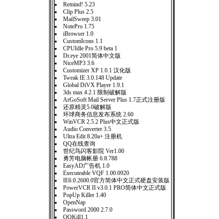
Remind! 5.23
Clip Plus 2.5
MailSweep 3.01
NotePro 1.75
iBrowser 1.0
CustomIcons 1.1
CPUIdle Pro 5.9 beta 1
Dr.eye 2001简体中文版
NiceMP3 3.6
Customizer XP 1.0.1 汉化版
Tweak IE 3.0.148 Update
Global DiVX Player 1.9.1
3ds max 4.2.1 限制破解版
ArGoSoft Mail Server Plus 1.7正式注册版
还原精灵5.0破解版
环球商务信息发布系统 2.60
WinVCR 2.5.2 Plus中文正式版
Audio Converter 3.5
Ultra Edit 8.20a+ 注册机
QQ在线查询
世纪鸟闪客影院 Ver1.00
勇芳电脑帐册 6.8.788
EasyAD广告机 1.0
Executeable VQF 1.00.0920
IE6.0.2600.0官方简体中文正式硬盘安装版
PowerVCR II v3.0.1 PRO简体中文正式版
PopUp Killer 1.40
OpenNap
Password 2000 2.7.0
QQKill1.1