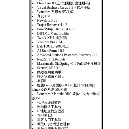
PhotoLine 8.1正式注册版(含注册码)
Visual Business Cards 3.3正式注册版
Windows 整形专家V1.02
良友3.68
NewsBin 3.31
Trojan Remover 4.4.2
PowerStrip 3.02 Build 201
DHTML Menu Builder
Tweak-XP 1.18(9.22)
VuePrint Pro 7.7d
Bali TOOLS 2000 8.28
AI RoboForm 4.0.1
Advanced Outlook Password Recovery1.12
RegRun II 2.99 Beta
Macromedia SiteSpring v1.0 Full 完全注册版
SecureCRT 3.3.3
鹦鹉螺网络助手
聊天室刷屏机器人
易聊II
红旗Linux桌面版2.0 ISO版(非常好用的
Linux操作系统-560MB)
Windows XP build 2600 简体中文专业测试
版ISO
代理三级跳软件
泡泡网络工具包
IP地址查找定位器
斗地主1.3
黑客入门工具箱
截取QQ密码过程讲解
木马伪装图标制作器