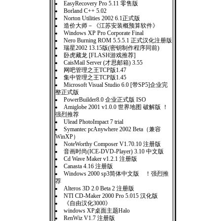
EasyRecovery Pro 5.11 零售版
Borland C++ 5.02
Norton Utilities 2002 6.1正式版
造价大师－《江苏安装概预算软件》
Windows XP Pro Corporate Final
Nero Burning ROM 5.5.5.1 正式汉化注册版
瑞星2002 13.15版(密钥制作程序同前)
卧虎藏龙 [FLASH游戏推荐]
CaisMail Server (才思邮箱) 3.55
网吧管理之王TCP版1.47
集中管理之王TCP版1.45
Microsoft Visual Studio 6.0 [带SP5]企业完
整正式版
PowerBuilder8.0 企业正式版 ISO
Amiglobe 2001 v1.0.0 世界地图 破解版 ！
强烈推荐
Ulead PhotoImpact 7 trial
Symantec pcAnywhere 2002 Beta（兼容
WinXP）
NoteWorthy Composer V1.70.10 注册版
音画时尚(ICE-DVD-Player) 3.10 中文版
Cd Wave Maker v1.2.1 注册版
Canasta 4.16 注册版
Windows 2000 sp3简体中文版 ！强烈推
荐
Alteros 3D 2.0 Beta 2 注册版
NTI CD-Maker 2000 Pro 5.015 汉化版
《自由汉化3000》
windows XP桌面主题Halo
RenWiz V1.7 注册版