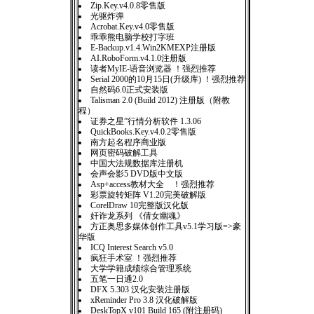
Zip.Key.v4.0.8零售版
光驱炸弹
Acrobat.Key.v4.0零售版
乖乖熊电脑学校打字班
E-Backup.v1.4.Win2KMEXP注册版
AI.RoboForm.v4.1.0注册版
读者MyIE-语音浏览器 ！强烈推荐
Serial 2000的10月15日(升级库) ！强烈推荐
自然码6.0正式安装版
Talisman 2.0 (Build 2012) 注册版（附教
程）
证券之星”行情分析软件 1.3.06
QuickBooks.Key.v4.0.2零售版
南方起名程序商业版
网页密码破解工具
中国大法规数据库注册机
会声会影5 DVD版中文版
Asp+access教材大全 ！强烈推荐
彩票旋转矩阵 V1.20完美破解版
CorelDraw 10完整版汉化版
奸诈龙系列 《倩女幽魂》
方正奥思多媒体创作工具v5.1学习版=>豪
华版
ICQ Interest Search v5.0
疯狂手术室 ！强烈推荐
大学学籍成绩综合管理系统
五笔一日通2.0
DFX 5.303 汉化安装注册版
xReminder Pro 3.8 汉化破解版
DeskTopX v101 Build 165 (附注册码)