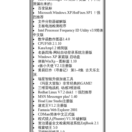
泄漏出来的）
百变鼠标
Microsoft.Windows.XP.HotFixes.SP1 ！强
烈推荐
文件分割器破解版
主板电池检测程序
Intel Processor Frequency ID Utility v3.9简体
中文版
数学函数作图器1.4.0
CPUFSB 2.1.10
KaraAmp1.2 精简版
名扬四海-网站自动登录系统注册版
Windows XP 家庭版 启动盘
体验WinXp－图标篇 1.10
e族小天使 V2.1注册版
黄易巨作《寻秦记》 第1--8集 古天乐主
演.
瑞星智能升级加速工具
《玛亚大冒险》非常经典的GAME!
三维雷电战机 动感3维游戏
Redhat Linux V7.2 disk1 ！强烈推荐
MSN Messenger plus! 1.40
Head Line Studio注册版
速览王V1.2 注册版
Fantasia Web Explorer 2001
CDMate简体中文正式版
程式猎人(Phunter) V1.30 破解版
资治通鉴全文检索阅读系统ZztjBook 2.1
视窗锁王 5.0