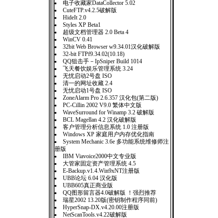
电子收藏家DataCollector 5.02
CuteFTP.v4.2.5破解版
HideIt 2.0
Styles XP Beta1
超级文档管理器 2.0 Beta 4
WinCV 0.41
32bit Web Browser w9.34.01汉化破解版
32-bit FTPf9.34.02(10.18)
QQ狙击手－IpSniper Build 1014
飞天餐饮娱乐管理系统 3.24
无忧启动2号盘 ISO
清一的网址收藏 2.4
无忧启动1号盘 ISO
ZoneAlarm Pro 2.6.357 汉化包(第二版)
PC-Cillin 2002 V9.0 繁体中文版
WaveSurround for Winamp 3.2 破解版
BCL Magellan 4.2 汉化破解版
客户管理分析信息系统 1.0 注册版
Windows XP 家庭用户内存优化指南
System Mechanic 3.6e 多功能系统维修师注
册版
IBM Viavoice2000中文专业版
大管家固定资产管理系统 4.5
E-Backup.v1.4.Win9xNT注册版
UBB论坛 6.04 汉化版
UBB605真正商业版
QQ图形留言器4.0破解版 ！强烈推荐
瑞星2002 13.20版(密钥制作程序同前)
HyperSnap-DX.v4.20.00注册版
NetScanTools.v4.22破解版