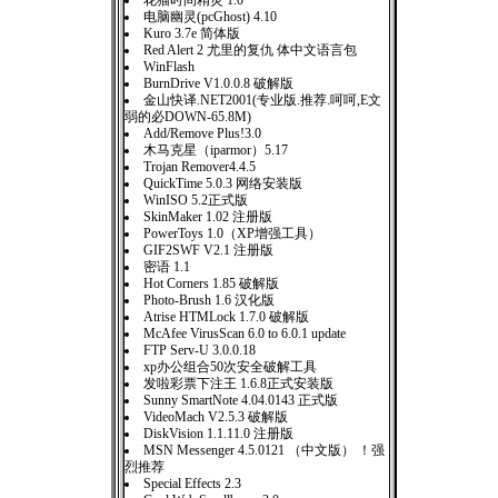
花猫时间精灵 1.0
电脑幽灵(pcGhost) 4.10
Kuro 3.7e 简体版
Red Alert 2 尤里的复仇 体中文语言包
WinFlash
BurnDrive V1.0.0.8 破解版
金山快译.NET2001(专业版.推荐.呵呵,E文
弱的必DOWN-65.8M)
Add/Remove Plus!3.0
木马克星（iparmor）5.17
Trojan Remover4.4.5
QuickTime 5.0.3 网络安装版
WinISO 5.2正式版
SkinMaker 1.02 注册版
PowerToys 1.0（XP增强工具）
GIF2SWF V2.1 注册版
密语 1.1
Hot Corners 1.85 破解版
Photo-Brush 1.6 汉化版
Atrise HTMLock 1.7.0 破解版
McAfee VirusScan 6.0 to 6.0.1 update
FTP Serv-U 3.0.0.18
xp办公组合50次安全破解工具
发啦彩票下注王 1.6.8正式安装版
Sunny SmartNote 4.04.0143 正式版
VideoMach V2.5.3 破解版
DiskVision 1.1.11.0 注册版
MSN Messenger 4.5.0121 （中文版） ！强
烈推荐
Special Effects 2.3