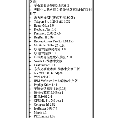
版哦）
美食家餐饮管理2.5标准版
天网个人防火墙 2.45 测试版解除时间限制
补丁
东方网译XP (正式零售ISO版)
Teleport Pro 1.29 Build 1632
BatteryMon 1.0
KeyboardTest 1.0
Password 2000 2.7.0
RegRun II 2.99
BackupXpress Pro 2.71.18.153
Multi-Tag 3.0b2 汉化版
QQ密码侦探终结者 1.0
QQ密码侦探 1.2
环球商务信息发布系统 2.60
Swish 1.2简体中文版
CustomIcons 1.1
东方光驱魔术师 简体中文修正版
NVmax 3.00.60 Alpha
WinLock 3.2
IBM.ViaVoice.Pro.8.0简体中文版
PopUp Killer 1.41
英语会话精灵 1.0 (9.23)
彩虹收藏家 2.0 Beta 1
IE 保护器 2.4
CPUIdle Pro 5.9 beta 1
Compare It! 2.82
IsoBuster 0.99.7.4
Maple 3.1
PECompact 1.65