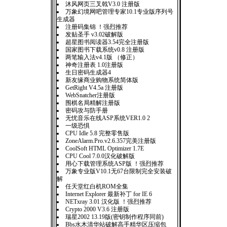
沐风网页三叉戟V3.0 注册版
万象幻境网吧管理专家10.1专业版序列号
生成器
注册码集锦 ！强烈推荐
发贴圣手 v3.02破解版
超星图书阅读器3.54完全注册版
国家图书下载系统v0.8 注册版
两笔输入法v4.1版 （修正）
神奇注册表 1.0注册版
生日密码生成器4
新友缘商业购物系统简体版
GetRight V4.5a 注册版
WebSnatcher注册版
围棋名局精解注册版
密码攻与防手册
无忧音乐在线ASP系统VER1.0 2
一级恐惧
CPU Idle 5.8 完整零售版
ZoneAlarm.Pro.v2.6.357完美注册版
CoolSoft HTML Optimizer 1.7E
CPU Cool 7.0.0汉化破解版
用心下载管理系统ASP版 ！强烈推荐
万象专业版V10.1无67台限制完全安装破
解
任天堂红白机ROM全集
Internet Explorer 最新补丁 for IE 6
NETxray 3.01 汉化版 ！强烈推荐
Crypto 2000 V3.6 注册版
瑞星2002 13.19版(密钥制作程序同前)
Bbs水木清华站破解高手精华区压缩包