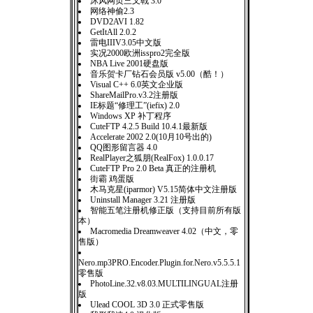
沐风网页三叉戟 3.0
网络神偷2.3
DVD2AVI 1.82
GetItAll 2.0.2
雷电IIIV3.05中文版
实况2000欧洲isspro2完全版
NBA Live 2001硬盘版
音乐贺卡厂钻石会员版 v5.00（酷！）
Visual C++ 6.0英文企业版
ShareMailPro.v3.2注册版
IE标题“修理工”(iefix) 2.0
Windows XP 补丁程序
CuteFTP 4.2.5 Build 10.4.1最新版
Accelerate 2002 2.0(10月10号出的)
QQ图形留言器 4.0
RealPlayer之狐朋(RealFox) 1.0.0.17
CuteFTP Pro 2.0 Beta 真正的注册机
街霸 鸡蛋版
木马克星(iparmor) V5.15简体中文注册版
Uninstall Manager 3.21 注册版
智能五笔注册机修正版（支持目前所有版
本）
Macromedia Dreamweaver 4.02（中文，零
售版）
Nero.mp3PRO.Encoder.Plugin.for.Nero.v5.5.5.1
零售版
PhotoLine.32.v8.03.MULTILINGUAL注册
版
Ulead COOL 3D 3.0 正式零售版