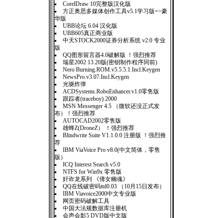
CorelDraw 10完整版汉化版
方正奥思多媒体创作工具v5.1学习版=>豪
华版
UBB论坛 6.04 汉化版
UBB605真正商业版
中天STOCK2000证券分析系统 v2.0 专业
版
QQ图形留言器4.0破解版 ！强烈推荐
瑞星2002 13.20版(密钥制作程序同前)
Nero Burning.ROM.v5.5.5.1.Incl.Keygen
NewsPro.v3.07.Incl.Keygen
光驱炸弹
ACDSystems.RoboEnhancer.v1.0零售版
跟踪者(traceboy) 2000
MSN Messenger 4.5 （微软还没正式发
布）！强烈推荐
AUTOCAD2002零售版
雄蜂Z(DroneZ） ！强烈推荐
Blindwrite Suite V1.1.0.0 注册版 ！强烈推
荐
IBM ViaVoice Pro v8.0(中文简体，零售
版）
ICQ Interest Search v5.0
NTFS for Win9x 零售版
奸诈龙系列 《倩女幽魂》
QQ在线破密码ttd0.03 （10月15日发布）
IBM Viavoice2000中文专业版
网页密码破解工具
中国大法规数据库注册机
会声会影5 DVD版中文版