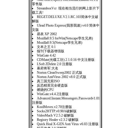
零售版
StreamboxVcr 现在相当流行的网上影片下
载工具!
REGET.DELUXE.V2.1.RC.103简体中文破
解版
Ulead Photo Express(我形我速) v4.0 简体中
文版
易表 XP 2002
Mozilla0.9.5 forWin(Netscape孪生兄弟)
Mozilla0.9.5(Netscape孪生兄弟)
文本之王 0.1
报刊下载器增强版
WinGate 4.42
CDMate(光碟工坊) 2.1.0.16 中文注册版
LSoft ZDelete 2.0 注册版
幕府将军:大名
Norton CleanSweep2002 正式版
Norton AntiVirus 2002 v8.0 正式版
真三国无双ISO
反恐精英完全硬盘版
燃烧的CPU
WinGate.v4.4.2注册版
Advanced.Instant.Messengers.Passwordv1.01
注册版
KoolMoves.v2.70注册版
Socks2HTTP.v0.90A破解版
VideoMach V2.5.2 破解版
Registry Healer v2.3.2 破解版
Quick Heal X-GEN Anti Virus v6.03 注册版