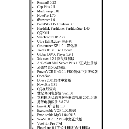
Remind! 5.23
Clip Plus 2.5
MailSweep 3.01
NotePro 1.75
iBrowser 1.0
PalmPilot OS Emulator 3.3
Harddisk Partitioner PartitionStar 1.40
QQKill1.1
Synchronize It! 2.75
Ultra Edit 8.20a+ 注册机
Customizer XP 1.0.1 汉化版
Tweak IE 3.0.148 Update
Global DiVX Player 1.9.1
3ds max 4.2.1 限制破解版
ArGoSoft Mail Server Plus 1.7正式注册版
还原精灵5.0破解版
PowerVCR II v3.0.1 PRO简体中文正式版
OpenNap
Dr.eye 2001简体中文版
NewsBin 3.31
QQ在线查询
世纪鸟闪客影院 Ver1.00
立林网络状态与服务器监视器 2001.9.19
勇芳电脑帐册 6.8.788
EasyAD广告机 1.0
Executeable VQF 1.00.0920
Executeable Mp3 1.04.0915
WinVCR 2.5.2 Plus中文正式版
VuePrint Pro 7.7d
PhotoLine 8.1正式注册版(含注册码)