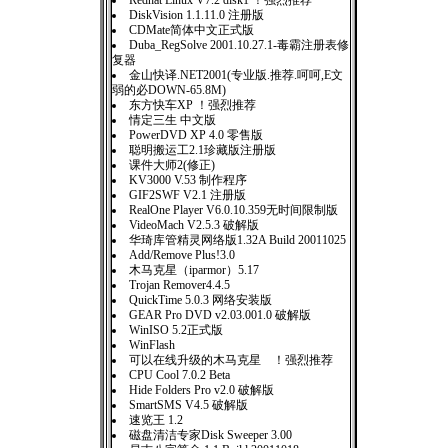
Redhat Linux V7.2 disk1 ！强烈推荐
DiskVision 1.1.11.0 注册版
CDMate简体中文正式版
Duba_RegSolve 2001.10.27.1-毒霸注册表修
复器
金山快译.NET2001(专业版.推荐.呵呵,E文
弱的必DOWN-65.8M)
东方快车XP ！强烈推荐
情定三生 中文版
PowerDVD XP 4.0 零售版
聪明搬运工2.1珍藏版注册版
课件大师2(修正)
KV3000 V.53 制作程序
GIF2SWF V2.1 注册版
RealOne Player V6.0.10.359无时间限制版
VideoMach V2.5.3 破解版
华琦库管精灵网络版1.32A Build 20011025
Add/Remove Plus!3.0
木马克星（iparmor）5.17
Trojan Remover4.4.5
QuickTime 5.0.3 网络安装版
GEAR Pro DVD v2.03.001.0 破解版
WinISO 5.2正式版
WinFlash
可以在线升级的木马克星 ！强烈推荐
CPU Cool 7.0.2 Beta
Hide Folders Pro v2.0 破解版
SmartSMS V4.5 破解版
速览王 1.2
磁盘清洁专家Disk Sweeper 3.00