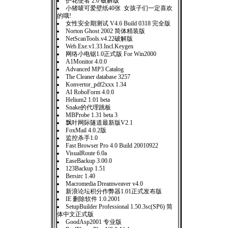
护花使者 2.0 破解版
小猪唛可爱壁纸40张 女孩子们一定喜欢
的哦!
女性安全期测试 V4.6 Build 0318 完全版
Norton Ghost 2002 简体精装版
NetScanTools.v4.22破解版
Web.Exe.v1.33.Incl.Keygen
网络小电锯1.0正式版 For Win2000
A1Monitor 4.0.0
Advanced MP3 Catalog
The Cleaner database 3257
Konvertor_pdf2xxx 1.34
AI RoboForm 4.0.0
Helium2 1.01 beta
Snake的代理跳板
MBProbe 1.31 beta 3
飘叶网际隧道最新版V2.1
FoxMail 4.0.2版
监控杀手1.0
Fast Browser Pro 4.0 Build 20010922
VisualRoute 6.0a
EaseBackup 3.00.0
123Backup 1.51
Bersirc 1.40
Macromedia Dreamweaver v4.0
新浪论坛积分作弊器1.01正式发布版
IE 删除软件 1.0.2001
SetupBuilder Professional 1.50.3sc(SP6) 简
体中文正式版
GoodAsp2001 专业版