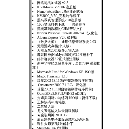
网络对战加速器 v2.5
KoolMoves V2.60b 注册版
Namo WebEditor 5.0商业正式版
KV3000_V.50_完整制作程序
黑马课表管理系统2.50注册版
10万笑话打包下载 ！强烈推荐
流光基础教程的CHM帮助文件
Norton Personal Firewall 2002 v4.0 汉化包
Album Express V2.6 破解版
《数据大师》—通用信息管理系统 2.03
无限游戏存档(个人版)
万能五笔2001版多元输入法
魔装网神(NetMyth2001)V3.2注册补丁
邮件群发器2.2正式版注册版
新中华字酷之经典字库，全套78种 强烈推
荐！
Microsoft Plus! for Windows XP ISO版
Magic Translator 1.10
瑞星2002 13.11版(密钥制作程序同前)
Customizer 2000 7.1 RC-1 汉化版
瑞星2002 13.10版(密钥制作程序同前)
Quick3D.v3.0.Full.WiN32-oDDiTy
走遍美国听力与练习 ISO版（暂停下载）
王林快码4.0标准版
二笔输入法
龙文五笔输入法最新破解版
★魔装网神 2001 3.2
蒙泰彩色电子出版系统V5.0通用版
课件大师第2版破解补丁
ShareMail.v4.1注册版