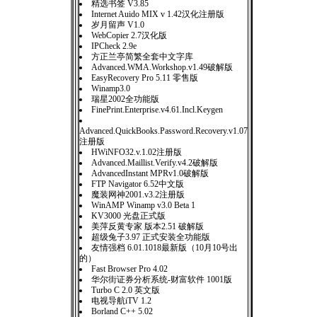
精选书签 V3.85
Internet Auido MIX v 1.42汉化注册版
岁月留声 V1.0
WebCopier 2.7汉化版
IPCheck 2.9e
方正兰亭简繁全套中文字库
Advanced.WMA.Workshop.v1.49破解版
EasyRecovery Pro 5.11 零售版
Winamp3.0
瑞星2002全功能版
FinePrint.Enterprise.v4.61.Incl.Keygen
Advanced.QuickBooks.Password.Recovery.v1.07
注册版
HWiNFO32.v.1.02注册版
Advanced.Maillist.Verify.v4.2破解版
AdvancedInstant MPRv1.0破解版
FTP Navigator 6.52中文版
魔装网神2001.v3.2注册版
WinAMP Winamp v3.0 Beta 1
KV3000 光盘正式版
美萍反黄专家 版本2.51 破解版
超级兔子3.97 正式安装全功能版
友情强档 6.01.1018最新版（10月10号出
的）
Fast Browser Pro 4.02
华尔街证券分析系统-财富软件 1001版
Turbo C 2.0 英文版
电视导航iTV 1.2
Borland C++ 5.02