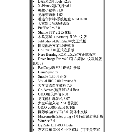
DAEMON Tools v2.88
X-Plane 模拟飞行 v6.1
梅兰小秘书 v1.0
兄弟变速器 1.02
着迷守护神-系统检查 build 0920
大富翁 5 完整硬盘版
Pic2Pic Pro 2.0
Shuttle FTP 2.2 汉化版
木马克星（iparmor）5.03中文版
JetAudio.v4.92.Retail中文正式版
网页配色方案1.0正式版
Go Live 5.01正式注册版
Nero Burning ROM 5.5.2官方正式版本
Drive Image Pro v4.01官方简体中文破解版
(DOS)
BadCopy99 V2.1正式注册版
GameSpy2.55
Snes9x 1.39 汉化版
Visual IRC 2.00 Preview 9
大学英语自学教程 7.0
Go!Across(路路通) 3.4 Beta
OICQ聊天伴侣 6.38
龙飞邮件群发机 3.07
太空码输入法 2.51 普及版
OICQ 2000b Build 0710B
网际畅游(MyIE) 3.01简体中文版
Macromedia SiteSpring v1.0 Full 完全注册版
WinAce 2.4
DynSite 1.11.493.4 Beta
东方快车 3000 企业正式版（可不是专家