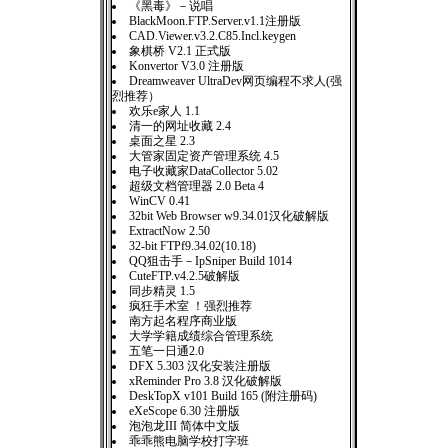
《黑毒》－说唱
BlackMoon.FTP.Server.v1.1注册版
CAD.Viewer.v3.2.C85.Incl.keygen
象棋桥 V2.1 正式版
Konvertor V3.0 注册版
Dreamweaver UltraDev网页编程不求人(强
烈推荐）
欢乐e家人 1.1
清一的网址收藏 2.4
桌面之星 2.3
大管家固定资产管理系统 4.5
电子收藏家DataCollector 5.02
超级文档管理器 2.0 Beta 4
WinCV 0.41
32bit Web Browser w9.34.01汉化破解版
ExtractNow 2.50
32-bit FTPf9.34.02(10.18)
QQ狙击手－IpSniper Build 1014
CuteFTP.v4.2.5破解版
同步精灵 1.5
疯狂手术室 ！强烈推荐
南方起名程序商业版
大学学籍成绩综合管理系统
五笔一日通2.0
DFX 5.303 汉化安装注册版
xReminder Pro 3.8 汉化破解版
DeskTopX v101 Build 165 (附注册码)
eXeScope 6.30 注册版
泡泡龙III 简体中文版
乖乖熊电脑学校打字班