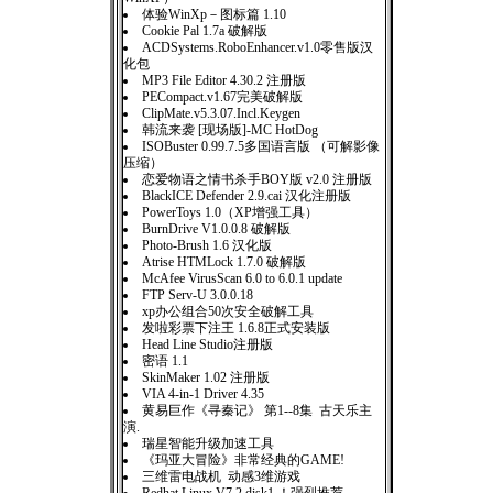
体验WinXp－图标篇 1.10
Cookie Pal 1.7a 破解版
ACDSystems.RoboEnhancer.v1.0零售版汉
化包
MP3 File Editor 4.30.2 注册版
PECompact.v1.67完美破解版
ClipMate.v5.3.07.Incl.Keygen
韩流来袭 [现场版]-MC HotDog
ISOBuster 0.99.7.5多国语言版 （可解影像
压缩）
恋爱物语之情书杀手BOY版 v2.0 注册版
BlackICE Defender 2.9.cai 汉化注册版
PowerToys 1.0（XP增强工具）
BurnDrive V1.0.0.8 破解版
Photo-Brush 1.6 汉化版
Atrise HTMLock 1.7.0 破解版
McAfee VirusScan 6.0 to 6.0.1 update
FTP Serv-U 3.0.0.18
xp办公组合50次安全破解工具
发啦彩票下注王 1.6.8正式安装版
Head Line Studio注册版
密语 1.1
SkinMaker 1.02 注册版
VIA 4-in-1 Driver 4.35
黄易巨作《寻秦记》 第1--8集 古天乐主
演.
瑞星智能升级加速工具
《玛亚大冒险》非常经典的GAME!
三维雷电战机 动感3维游戏