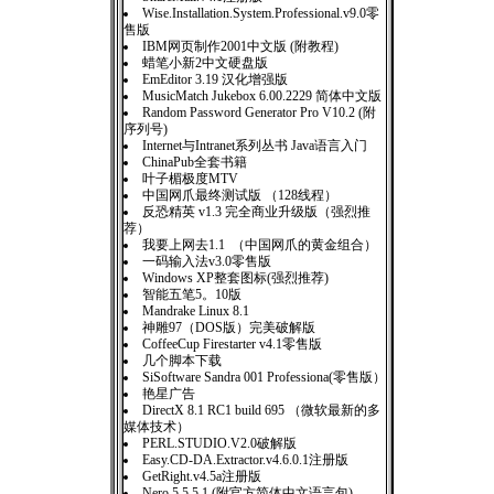
Wise.Installation.System.Professional.v9.0零
售版
IBM网页制作2001中文版 (附教程)
蜡笔小新2中文硬盘版
EmEditor 3.19 汉化增强版
MusicMatch Jukebox 6.00.2229 简体中文版
Random Password Generator Pro V10.2 (附
序列号)
Internet与Intranet系列丛书 Java语言入门
ChinaPub全套书籍
叶子楣极度MTV
中国网爪最终测试版 （128线程）
反恐精英 v1.3 完全商业升级版（强烈推
荐）
我要上网去1.1 （中国网爪的黄金组合）
一码输入法v3.0零售版
Windows XP整套图标(强烈推荐)
智能五笔5。10版
Mandrake Linux 8.1
神雕97（DOS版）完美破解版
CoffeeCup Firestarter v4.1零售版
几个脚本下载
SiSoftware Sandra 001 Professiona(零售版）
艳星广告
DirectX 8.1 RC1 build 695 （微软最新的多
媒体技术）
PERL.STUDIO.V2.0破解版
Easy.CD-DA.Extractor.v4.6.0.1注册版
GetRight.v4.5a注册版
Nero 5.5.5.1 (附官方简体中文语言包)