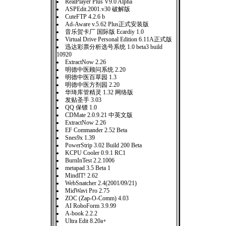
RealPlayer Plus V9.0 Alpha
ASPEdit.2001.v30 破解版
CuteFTP 4.2.6 b
Ad-Aware v.5.62 Plus正式安装版
音乐贺卡厂 国际版 Ecardiy 1.0
Virtual Drive Personal Edition 6.11A正式版
迅达彩票分析选号系统 1.0 beta3 build
10920
ExtractNow 2.26
明德中医顾问系统 2.20
明德中医百草园 1.3
明德中医方剂园 2.20
华琦库管精灵 1.32 网络版
发贴圣手 3.03
QQ 保镖 1.0
CDMate 2.0.9.21 中英文版
ExtractNow 2.26
EF Commander 2.52 Beta
Snes9x 1.39
PowerStrip 3.02 Build 200 Beta
KCPU Cooler 0.9.1 RC1
BurnInTest 2.2.1006
metapad 3.5 Beta 1
MindIT! 2.62
WebSnatcher 2.4(2001/09/21)
MidWavi Pro 2.75
ZOC (Zap-O-Comm) 4.03
AI RoboForm 3.9.99
A-book 2.2.2
Ultra Edit 8.20a+