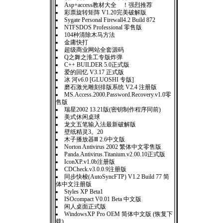
Asp+access教材大全 ！强烈推荐
彩票旋转矩阵 V1.20完美破解版
Sygate Personal Firewall4.2 Build 872
NTFSDOS Professional 零售版
104种清除木马方法
金庸快打
超级商业网站全套源码
Q之舞之淮工专版炸弹
C++ BUILDER 5.0正式版
爱的回忆 V3.17 正式版
冰 河v6.0 [GLUOSHI 专版]
磨石激光雕刻排版系统 V2.4 注册版
MS.Access.2000.Password.Recovery.v1.0零
售版
瑞星2002 13.21版(密钥制作程序同前)
美式休闲桌球
龙文五笔输入法最新破解版
壁纸精灵3。20
木子播放器Ⅲ 2.6中文版
Norton Antivirus 2002 繁体中文零售版
Panda.Antivirus.Titanium.v2.00.10正式版
IconXP.v1.0b注册版
CDCheck.v3.0.0.9注册版
同步快梭(AutoSyncFTP) V1.2 Build 77 简
体中文注册版
Styles XP Beta1
ISOcompact V0.01 Beta 中文版
闲人桌面正式版
WindowsXP Pro OEM 简体中文版 (恢复下
载)