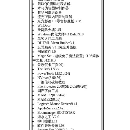
截取QQ密码过程讲解
木马伪装图标制作器
超华网络追踪器
流光IV国内IP限制破解
东方影都 III 零售标准版 38M
WinDoor
天网防火墙2.45
Windows优化大师4.3 Bulid 918
黑客入门工具箱
DHTML Menu Builder3.1.1
反恐精英 V1.3完全升级版
网址软件1.0
Magic Set（超级兔子魔法设置）3.95简体
中文版 3121KB
音乐贺卡厂(5.00)
The Bat!(1.53t)
PowerTools LE(2.0.24)
NVmax(3.00.56)
一篇信箱破解教程
File Protector 2000(SE 2.05(09.20))
国产字典工具
MAME32(0.55dos)
MAME32(0.55)
Logitech Mouse Drivers9.41
AppToService2.4a
Bootmanager BOOTSTAR
灌水之王 V2.0
柳叶擦眼2.11
软件管理专家1.08