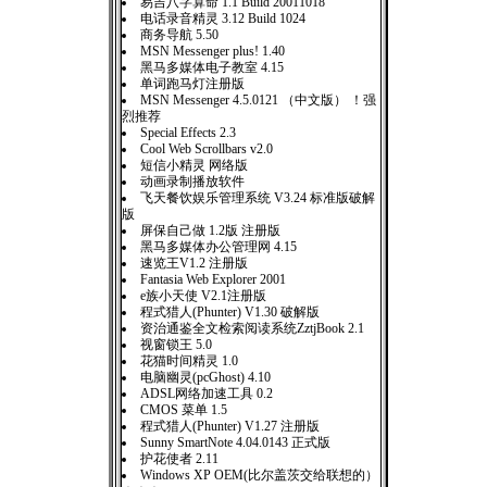
易吉八字算命 1.1 Build 20011018
电话录音精灵 3.12 Build 1024
商务导航 5.50
MSN Messenger plus! 1.40
黑马多媒体电子教室 4.15
单词跑马灯注册版
MSN Messenger 4.5.0121 （中文版） ！强
烈推荐
Special Effects 2.3
Cool Web Scrollbars v2.0
短信小精灵 网络版
动画录制播放软件
飞天餐饮娱乐管理系统 V3.24 标准版破解
版
屏保自己做 1.2版 注册版
黑马多媒体办公管理网 4.15
速览王V1.2 注册版
Fantasia Web Explorer 2001
e族小天使 V2.1注册版
程式猎人(Phunter) V1.30 破解版
资治通鉴全文检索阅读系统ZztjBook 2.1
视窗锁王 5.0
花猫时间精灵 1.0
电脑幽灵(pcGhost) 4.10
ADSL网络加速工具 0.2
CMOS 菜单 1.5
程式猎人(Phunter) V1.27 注册版
Sunny SmartNote 4.04.0143 正式版
护花使者 2.11
Windows XP OEM(比尔盖茨交给联想的）