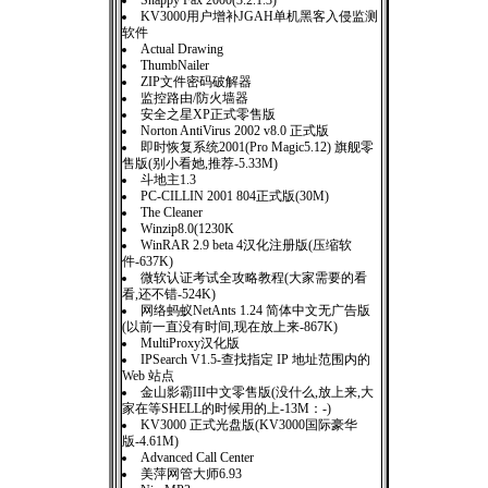
Snappy Fax 2000(3.2.1.3)
KV3000用户增补JGAH单机黑客入侵监测
软件
Actual Drawing
ThumbNailer
ZIP文件密码破解器
监控路由/防火墙器
安全之星XP正式零售版
Norton AntiVirus 2002 v8.0 正式版
即时恢复系统2001(Pro Magic5.12) 旗舰零
售版(别小看她,推荐-5.33M)
斗地主1.3
PC-CILLIN 2001 804正式版(30M)
The Cleaner
Winzip8.0(1230K
WinRAR 2.9 beta 4汉化注册版(压缩软
件-637K)
微软认证考试全攻略教程(大家需要的看
看,还不错-524K)
网络蚂蚁NetAnts 1.24 简体中文无广告版
(以前一直没有时间,现在放上来-867K)
MultiProxy汉化版
IPSearch V1.5-查找指定 IP 地址范围内的
Web 站点
金山影霸III中文零售版(没什么,放上来,大
家在等SHELL的时候用的上-13M：-)
KV3000 正式光盘版(KV3000国际豪华
版-4.61M)
Advanced Call Center
美萍网管大师6.93