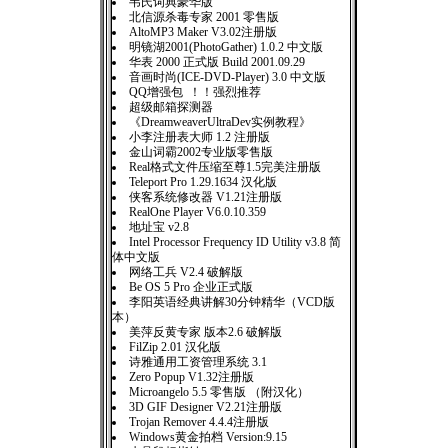
韦氏词典豪华版
北信源杀毒专家 2001 零售版
AltoMP3 Maker V3.02注册版
明镜湖2001(PhotoGather) 1.0.2 中文版
华表 2000 正式版 Build 2001.09.29
音画时尚(ICE-DVD-Player) 3.0 中文版
QQ增强包 ！！强烈推荐
超级邮箱探测器
《DreamweaverUltraDev实例教程》
小李注册表大师 1.2 注册版
金山词霸2002专业版零售版
Real格式文件压缩至尊1.5完美注册版
Teleport Pro 1.29.1634 汉化版
侠客系统修改器 V1.21注册版
RealOne Player V6.0.10.359
地址宝 v2.8
Intel Processor Frequency ID Utility v3.8 简
体中文版
网络工兵 V2.4 破解版
Be OS 5 Pro 企业正式版
李阳英语经典讲解30分钟精华（VCD版
本）
美萍反黄专家 版本2.6 破解版
FilZip 2.01 汉化版
诗雅通用工资管理系统 3.1
Zero Popup V1.32注册版
Microangelo 5.5 零售版 （附汉化）
3D GIF Designer V2.21注册版
Trojan Remover 4.4.4注册版
Windows黄金拍档 Version:9.15