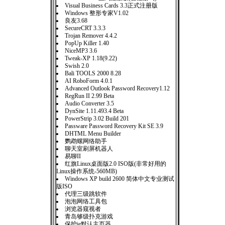
Visual Business Cards 3.3正式注册版
Windows 整形专家V1.02
良友3.68
SecureCRT 3.3.3
Trojan Remover 4.4.2
PopUp Killer 1.40
NiceMP3 3.6
Tweak-XP 1.18(9.22)
Swish 2.0
Bali TOOLS 2000 8.28
AI RoboForm 4.0.1
Advanced Outlook Password Recovery1.12
RegRun II 2.99 Beta
Audio Converter 3.5
DynSite 1.11.493.4 Beta
PowerStrip 3.02 Build 201
Passware Password Recovery Kit SE 3.9
DHTML Menu Builder
鹦鹉螺网络助手
聊天室刷屏机器人
易聊II
红旗Linux桌面版2.0 ISO版(非常好用的
Linux操作系统-560MB)
Windows XP build 2600 简体中文专业测试
版ISO
代理三级跳软件
泡泡网络工具包
浏览器窥视者
青岛够级扑克游戏
保护ie默认主页器