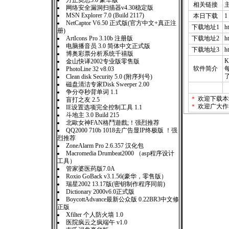
方正奥思5.0 豪华版
相关链接
网络安全漏洞扫描器v4.30稳定版
MSN Explorer 7.0 (Build 2117)
本日下载
1
NetCaptor V6.50 正式版(官方中文+真正注
下载地址1
h
册)
ArtIcons Pro 3.10b 注册版
下载地址2
h
电脑播音员 3.0 简体中文正式版
下载地址3
h
博奥彩票分析系统千禧版
K
金山快译2002专业版零售版
软件简介
PhotoLine 32 v8.03
Clean disk Security 5.0 (附序列号)
磁盘清洁专家Disk Sweeper 2.00
争分夺秒背单词 1.1
＊
欢迎下载本
盲打之友 2.5
＊
欢迎广大作
IE设置选项完全控制工具 1.1
斗地主 3.0 Build 215
北歐女神FAN格鬥遊戲;！强烈推荐
QQ2000 710b 1018去广告显IP终极版 ！强
烈推荐
ZoneAlarm Pro 2.6.357 汉化包
Macromedia Drumbeat2000 （asp程序设计
工具）
管家婆医药版7.0A
Roxio GoBack v3.1.56(豪华，零售版）
瑞星2002 13.17版(密钥制作程序同前)
Dictionary 2000v6.0正式版
BoycottAdvance最新公众版 0.22BR3中文修
正版
Xfilter 个人防火墙 1.0
医院疯云之疯端午 v1.0