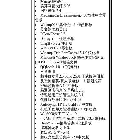
水晶鼠标指针
美萍网管大师 6.96
网络神偷 2.4
Macromedia.Dreamweaver.4.03简体中文零
售版
Winanp的经典外壳 ！ 强烈推荐
英文朗读精灵1.1
PC-to-Phone 3.3
D-player ！强烈推荐
SnagIt v5.2.2 注册版
WinDVD 3.0 零售版
Winamp Title Bar Control 5.1.0 汉化版
Microsoft Windows XP 繁体中文家庭版
(HOME Edition)+校验文件
QQbomb 1.0 （QQ炸弹)
三角洲III
邮件群发器2.5 build 2501 正式版注册版
反恐怖精英-真人版电影 ！强烈推荐
密码监听器 V1.4注册版
易通酒店信息管理系统 2.5
诗雅通用工资管理系统 3.1
代理服务器CCProxy 4.20
AutoSyncFTP 1.2 build 77 中文版
机械工程师万能增强版2001解密盘
Win2000梦工厂 V1。0
干洗店干洗管理系统正式版 V3.3 破解版
DialWatcher-拨号管家3.8 注册版
摧花神龙教之上集
超级AV女优系列1
超级光盘总管先锋 v2.0中文版