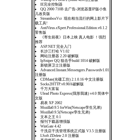
IE完全控制器
QQ 2000 710B 去广告-浏览器显IP版小鱼
儿改良版
StreamboxVcr 现在相当流行的网上影片下
载工具!
AntiVirus.eXpert.Professional.Edition.v6.1.2
零售版
《寄生前夜》日本上映 真人电影 ！强烈
推荐
ASP.NET 完全入门
长沙三打哈 V1.02
网站注册器 2.20 破解版
IpSniper QQ 狙击手build 1014 破解版
新锁屏卫士注册版
Advanced.Instant.Messengers.Passwordv1.01
注册版
CDMate(光碟工坊) 2.1.0.16 中文注册版
Socks2HTTP.v0.90A破解版
千万大富翁
Ulead Photo Express(我形我速) v4.0 简体中
文版
易表 XP 2002
Mozilla0.9.5 forWin(Netscape孪生兄弟)
Mozilla0.9.5(Netscape孪生兄弟)
文本之王 0.1
报刊下载器增强版
WinGate 4.42
干洗店干洗管理系统正式版 V3.5 注册版
LSoft ZDelete 2.0 注册版