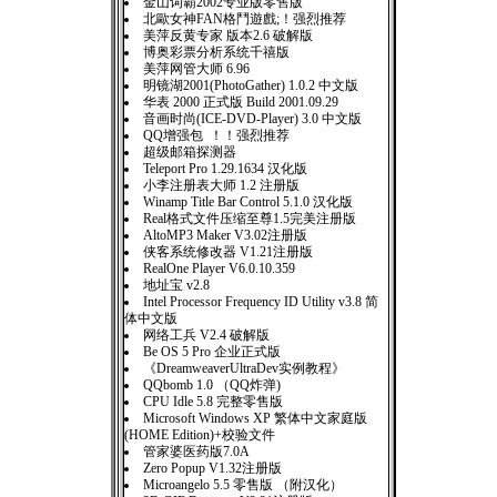
金山词霸2002专业版零售版
北歐女神FAN格鬥遊戲;！强烈推荐
美萍反黄专家 版本2.6 破解版
博奥彩票分析系统千禧版
美萍网管大师 6.96
明镜湖2001(PhotoGather) 1.0.2 中文版
华表 2000 正式版 Build 2001.09.29
音画时尚(ICE-DVD-Player) 3.0 中文版
QQ增强包 ！！强烈推荐
超级邮箱探测器
Teleport Pro 1.29.1634 汉化版
小李注册表大师 1.2 注册版
Winamp Title Bar Control 5.1.0 汉化版
Real格式文件压缩至尊1.5完美注册版
AltoMP3 Maker V3.02注册版
侠客系统修改器 V1.21注册版
RealOne Player V6.0.10.359
地址宝 v2.8
Intel Processor Frequency ID Utility v3.8 简
体中文版
网络工兵 V2.4 破解版
Be OS 5 Pro 企业正式版
《DreamweaverUltraDev实例教程》
QQbomb 1.0 （QQ炸弹)
CPU Idle 5.8 完整零售版
Microsoft Windows XP 繁体中文家庭版
(HOME Edition)+校验文件
管家婆医药版7.0A
Zero Popup V1.32注册版
Microangelo 5.5 零售版 （附汉化）