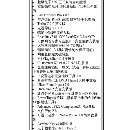
超级兔子3.97 正式安装全功能版
友情强档 6.01.1018最新版（10月10号出
的）
Fast Browser Pro 4.02
华尔街证券分析系统-财富软件 1001版
Turbo C 2.0 英文版
电视导航iTV 1.2
蜡笔小新2中文硬盘版
Pc-cillin.v7.61.1390.Win9XME-LAXiTY
万象网管专家专业版10.1完全破解安装版
疯狂李向阳英语精华（零售版）
瑞星2002 13.15版(密钥制作程序同前)
网络企鹅完美破解版
MP3TagEditor.v1.1注册版
Customizer.XP.v1.0.2FiNAL注册版
金友通用酒店、餐饮、洗浴、休闲业综合
业务管理系统III正式版
IE设置选项完全控制工具 1.0
音画时尚(ICE-DVD-Player) 3.10 中文版
Ulead PhotoImpact 7.0
DivX v4.02 完全安装版
坏盘分区器mdisk(一个坏硬盘分区程序)
PowerToys最终版（微软新推出的专为Win
XP的增强工具）
Advanced JPEG Compressor3。0汉化版
文件密使 2.6
可视IP电话PC Video Phone 1.0 简体宽带
版
Acrobat.Key.v4.0零售版
电子图书馆eLib 1.5 Beta 2.3