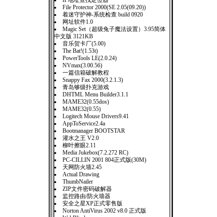
IP地址查找定位器
File Protector 2000(SE 2.05(09.20))
着迷守护神-系统检查 build 0920
网址软件1.0
Magic Set（超级兔子魔法设置）3.95简体
中文版 3121KB
音乐贺卡厂(5.00)
The Bat!(1.53t)
PowerTools LE(2.0.24)
NVmax(3.00.56)
一篇信箱破解教程
Snappy Fax 2000(3.2.1.3)
青岛够级扑克游戏
DHTML Menu Builder3.1.1
MAME32(0.55dos)
MAME32(0.55)
Logitech Mouse Drivers9.41
AppToService2.4a
Bootmanager BOOTSTAR
灌水之王 V2.0
柳叶擦眼2.11
Media Jukebox(7.2.272 RC)
PC-CILLIN 2001 804正式版(30M)
天网防火墙2.45
Actual Drawing
ThumbNailer
ZIP文件密码破解器
监控路由/防火墙器
安全之星XP正式零售版
Norton AntiVirus 2002 v8.0 正式版