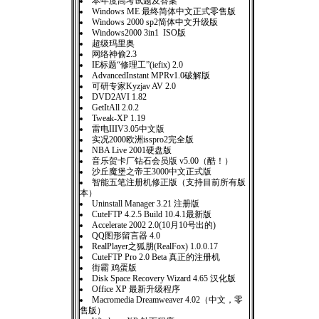
本年度高考试题及答案
Windows ME 最终简体中文正式零售版
Windows 2000 sp2简体中文升级版
Windows2000 3in1 ISO版
超级玛里奥
网络神偷2.3
IE标题“修理工”(iefix) 2.0
AdvancedInstant MPRv1.0破解版
可研专家Kyzjav AV 2.0
DVD2AVI 1.82
GetItAll 2.0.2
Tweak-XP 1.19
雷电IIIV3.05中文版
实况2000欧洲isspro2完全版
NBA Live 2001硬盘版
音乐贺卡厂钻石会员版 v5.00（酷！）
沙丘魔堡之帝王3000中文正式版
智能五笔注册机修正版（支持目前所有版
本）
Uninstall Manager 3.21 注册版
CuteFTP 4.2.5 Build 10.4.1最新版
Accelerate 2002 2.0(10月10号出的)
QQ图形留言器 4.0
RealPlayer之狐朋(RealFox) 1.0.0.17
CuteFTP Pro 2.0 Beta 真正的注册机
街霸 鸡蛋版
Disk Space Recovery Wizard 4.65 汉化版
Office XP 最新升级程序
Macromedia Dreamweaver 4.02（中文，零
售版）