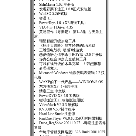
FTP Serv-U 3.0.0.18
SkinMaker 1.02 注册版
发啦彩票下注王 1.6.8正式安装版
WinISO 5.2正式版
密语 1.1
PowerToys 1.0（XP增强工具）
VIA 4-in-1 Driver 4.35
黄易巨作《寻秦记》 第1--8集 古天乐主
演.
瑞星智能升级加速工具
《玛亚大冒险》非常经典的GAME!
三维雷电战机 动感3维游戏
恋爱物语之情书杀手BOY版 v2.0 注册版
xp办公组合50次安全破解工具
可以在线升级的木马克星 ！强烈推荐
命理研究3.3
Microsoft Windows 错误代码表查询 2.2 汉
化版
WinXP的下一代产品——WINDOWS OS
东方快车XP ！强烈推荐
情定三生 中文版
PowerDVD XP 4.0 零售版
聪明搬运工2.1珍藏版注册版
VideoMach V2.5.3 破解版
KV3000 V.53 制作程序
Head Line Studio注册版
RealOne Player V6.0.10.359无时间限制版
Duba_RegSolve 2001.10.27.1-毒霸注册表修
复器
华琦库管精灵网络版1.32A Build 20011025