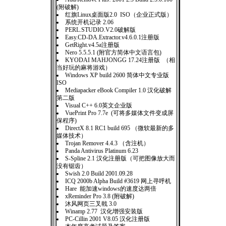
(附破解)
红旗Linux桌面版2.0 ISO（企业正式版）
系统开机记录 2.06
PERL.STUDIO.V2.0破解版
Easy.CD-DA.Extractor.v4.6.0.1注册版
GetRight.v4.5a注册版
Nero 5.5.5.1 (附官方简体中文语言包)
KYODAI MAHJONGG 17.24注册版 （相
当好玩的麻将游戏）
Windows XP build 2600 简体中文专业版
ISO
Mediapacker eBook Compiler 1.0 汉化破解
第二版
Visual C++ 6.0英文企业版
VuePrint Pro 7.7e (可将多媒体文件变成屏
保程序)
DirectX 8.1 RC1 build 695 （微软最新的多
媒体技术）
Trojan Remover 4.4.3 （含注机）
Panda Antivirus Platinum 6.23
S-Spline 2.1 汉化注册版（可把图像放大而
没有锯齿）
Swish 2.0 Build 2001.09.28
ICQ 2000b Alpha Build #3619 网上寻呼机
Hare 能加速windows的速度达两倍
xReminder Pro 3.8 (附破解)
沐风网页三叉戟 3.0
Winamp 2.77 汉化增强安装版
PC-Cillin 2001 V8.05 汉化注册版