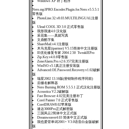
Windows XP 补丁程序
Nero.mp3PRO.Encoder.Plugin.for.Nero.v5.5.5.1
零售版
PhotoLine.32.v8.03.MULTILINGUAL注册
版
Ulead COOL 3D 3.0 正式零售版
我形我速4.0 汉化版
采花集——真妮写真
文鼎酷字集
ShareMail.v4.1注册版
木马克星(iparmor) V5.15简体中文注册版
IE优化修复专家 2004 2.50 TweakIEPro
Zip.Key.v4.0.8零售版
ZoneAlarm.Pro.v2.6.357完美注册版
WinISO.v5.1真正注册安装版
Advanced.OE.Password.Recovery.v1.02破解
版
瑞星2002 13.16版(密钥制作程序同前)
后缀名解释器
Nero Burning ROM 5.5.5.1 正式汉化注册版
Acoustica V2.2破解版
Fast Browser 4.02完美注册补丁
Corel Painter 7.0 正式零售版
CorelDRAW8.02苹果版
速达3000Pro正式解密版
三国风云2简体中文正式版
Dreamweaver4.03 简体中文正式版
我也爱背单词2001+ V3.0语音白金版破解
版