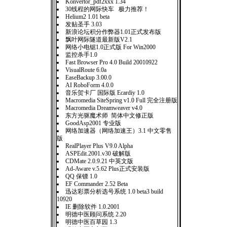
Konvertor_pdf2xxx 1.34
30线程的网际快车 极力推荐！
Helium2 1.01 beta
发贴圣手 3.03
新浪论坛积分作弊器1.01正式发布版
飘叶网际隧道最新版V2.1
网络小电锯1.0正式版 For Win2000
监控杀手1.0
Fast Browser Pro 4.0 Build 20010922
VisualRoute 6.0a
EaseBackup 3.00.0
AI RoboForm 4.0.0
音乐贺卡厂 国际版 Ecardiy 1.0
Macromedia SiteSpring v1.0 Full 完全注册版
Macromedia Dreamweaver v4.0
东方光驱魔术师 简体中文修正版
GoodAsp2001 专业版
网络加速器（网络加速王）3.1 中文零售
版
RealPlayer Plus V9.0 Alpha
ASPEdit.2001.v30 破解版
CDMate 2.0.9.21 中英文版
Ad-Aware v.5.62 Plus正式安装版
QQ 保镖 1.0
EF Commander 2.52 Beta
迅达彩票分析选号系统 1.0 beta3 build
10920
IE 删除软件 1.0.2001
明德中医顾问系统 2.20
明德中医百草园 1.3