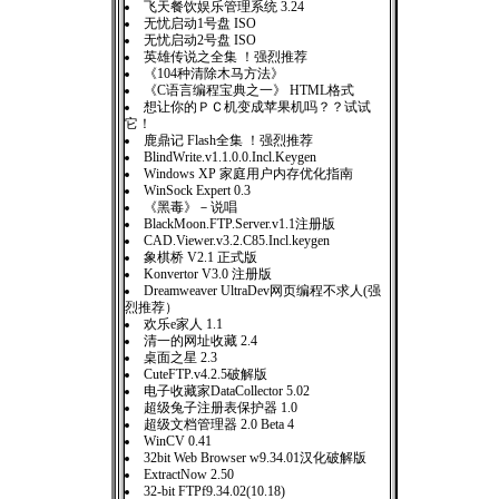
飞天餐饮娱乐管理系统 3.24
无忧启动1号盘 ISO
无忧启动2号盘 ISO
英雄传说之全集 ！强烈推荐
《104种清除木马方法》
《C语言编程宝典之一》 HTML格式
想让你的ＰＣ机变成苹果机吗？？试试
它！
鹿鼎记 Flash全集 ！强烈推荐
BlindWrite.v1.1.0.0.Incl.Keygen
Windows XP 家庭用户内存优化指南
WinSock Expert 0.3
《黑毒》－说唱
BlackMoon.FTP.Server.v1.1注册版
CAD.Viewer.v3.2.C85.Incl.keygen
象棋桥 V2.1 正式版
Konvertor V3.0 注册版
Dreamweaver UltraDev网页编程不求人(强
烈推荐）
欢乐e家人 1.1
清一的网址收藏 2.4
桌面之星 2.3
CuteFTP.v4.2.5破解版
电子收藏家DataCollector 5.02
超级兔子注册表保护器 1.0
超级文档管理器 2.0 Beta 4
WinCV 0.41
32bit Web Browser w9.34.01汉化破解版
ExtractNow 2.50
32-bit FTPf9.34.02(10.18)