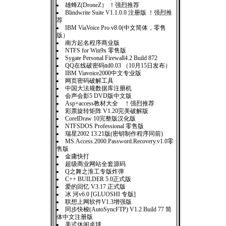
雄蜂Z(DroneZ） ！强烈推荐
Blindwrite Suite V1.1.0.0 注册版 ！强烈推
荐
IBM ViaVoice Pro v8.0(中文简体，零售
版）
南方起名程序商业版
NTFS for Win9x 零售版
Sygate Personal Firewall4.2 Build 872
QQ在线破密码ttd0.03 （10月15日发布）
IBM Viavoice2000中文专业版
网页密码破解工具
中国大法规数据库注册机
会声会影5 DVD版中文版
Asp+access教材大全 ！强烈推荐
彩票旋转矩阵 V1.20完美破解版
CorelDraw 10完整版汉化版
NTFSDOS Professional 零售版
瑞星2002 13.21版(密钥制作程序同前)
MS.Access.2000.Password.Recovery.v1.0零
售版
金庸快打
超级商业网站全套源码
Q之舞之淮工专版炸弹
C++ BUILDER 5.0正式版
爱的回忆 V3.17 正式版
冰 河v6.0 [GLUOSHI 专版]
联想上网软件V1.3增强版
同步快梭(AutoSyncFTP) V1.2 Build 77 简
体中文注册版
美式休闲桌球