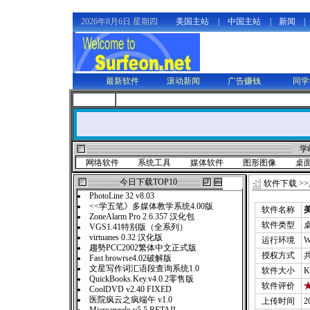
2026年8月6日 星期四
美国主站
|
中国主站
|
新闻
|
最新软件
滚动新闻
广告赚钱
同学
学
网络软件
系统工具
媒体软件
图形图像
桌
今日下载TOP10
软件下载
>>
PhotoLine 32 v8.03
<<学五笔》多媒体教学系统4.00版
软件名称
美
ZoneAlarm Pro 2.6.357 汉化包
软件类型
VGS1.41特别版（全系列）
virtuanes 0.32 汉化版
运行环境
W
趨勢PCC2002繁体中文正式版
授权方式
Fast browrse4.02破解版
文星写作词汇语段查询系统1.0
软件大小
K
QuickBooks.Key.v4.0.2零售版
软件评价
CoolDVD v2.40 FIXED
医院疯云之疯端午 v1.0
上传时间
2