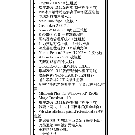
Crypto 2000 V3.6 注册版
瑞星2002 13.19版(密钥制作程序同前)
Bbs水木清华站破解高手精华区压缩包
网络对战加速器 v2.5
Visio 2002 简体中文版 ISO
Customizer 2000 7.2
Namo WebEditor 5.0商业正式版
KV3000_V.50_完整制作程序
黑马课表管理系统2.50注册版
10万笑话打包下载 ！强烈推荐
流光基础教程的CHM帮助文件
Norton Personal Firewall 2002 v4.0 汉化包
Album Express V2.6 破解版
无限游戏存档(个人版)
Quick3D.v3.0.Full.WiN32-oDDiTy
瑞星2002 13.10版(密钥制作程序同前)
魔装网神(NetMyth2001)V3.2注册补丁
邮件群发器2.2正式版注册版
新中华字酷之经典字库，全套78种 强烈推
荐！
Microsoft Plus! for Windows XP ISO版
Magic Translator 1.10
瑞星2002 13.11版(密钥制作程序同前)
我要上网去1.1 （中国网爪的黄金组合）
Wise.Installation.System.Professional.v9.0零
售版
走遍美国听力与练习 ISO版（暂停下载）
万能五笔2001版多元输入法
王林快码4.0标准版
二笔输入法