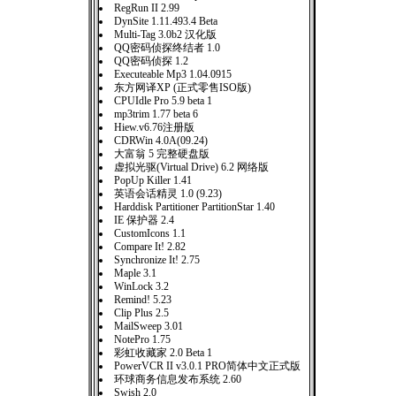
RegRun II 2.99
DynSite 1.11.493.4 Beta
Multi-Tag 3.0b2 汉化版
QQ密码侦探终结者 1.0
QQ密码侦探 1.2
Executeable Mp3 1.04.0915
东方网译XP (正式零售ISO版)
CPUIdle Pro 5.9 beta 1
mp3trim 1.77 beta 6
Hiew.v6.76注册版
CDRWin 4.0A(09.24)
大富翁 5 完整硬盘版
虚拟光驱(Virtual Drive) 6.2 网络版
PopUp Killer 1.41
英语会话精灵 1.0 (9.23)
Harddisk Partitioner PartitionStar 1.40
IE 保护器 2.4
CustomIcons 1.1
Compare It! 2.82
Synchronize It! 2.75
Maple 3.1
WinLock 3.2
Remind! 5.23
Clip Plus 2.5
MailSweep 3.01
NotePro 1.75
彩虹收藏家 2.0 Beta 1
PowerVCR II v3.0.1 PRO简体中文正式版
环球商务信息发布系统 2.60
Swish 2.0