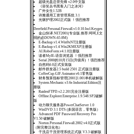
超级光盘总管先锋 v2.0中文版
《容笑丛书黑客入门之冰河》
广外女生1.52B
诗雅通用工资管理系统 3.1
光驱护理2002正式版 ！强烈推荐
Deerfield.Personal.Firewall.v1.0.10.Incl.Keygen
金山快译.NET2001(专业版.推荐.呵呵,E文
弱的必DOWN-65.8M)
E-Backup.v1.4.Win9xNT注册版
E-Backup.v1.4.Win2KMEXP注册版
AI.RoboForm.v4.1.0注册版
读者MyIE-语音浏览器 ！强烈推荐
Serial 2000的10月15日(升级库) ！强烈推荐
自然码6.0正式安装版
邮件群发器2.5 build 2501 正式版注册版
CoffeeCup.GIF.Animator.v6.1零售版
财务预算指标管理[2001]1.001单机破解版
System.Mechanic.v3.6e.Industrial.Edition注
册版
RaidenFTPD.v2.2.201完全注册版
Offline.Explorer.Enterprise.1.9.548.SP2破解
版
动力聊天服务器PowerChatServer 1.0
WinDVD 3.1 DTS (多国语言，零售版）
Advanced PDF Password Recovery Pro
V1.50 破解版
Norton.Personal.Firewall.2002.v4.0正式版
（附完整汉化包）
干洗店干洗管理系统正式版 V3.3 破解版