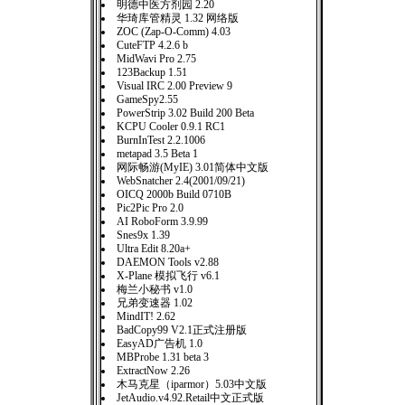
明德中医方剂园 2.20
华琦库管精灵 1.32 网络版
ZOC (Zap-O-Comm) 4.03
CuteFTP 4.2.6 b
MidWavi Pro 2.75
123Backup 1.51
Visual IRC 2.00 Preview 9
GameSpy2.55
PowerStrip 3.02 Build 200 Beta
KCPU Cooler 0.9.1 RC1
BurnInTest 2.2.1006
metapad 3.5 Beta 1
网际畅游(MyIE) 3.01简体中文版
WebSnatcher 2.4(2001/09/21)
OICQ 2000b Build 0710B
Pic2Pic Pro 2.0
AI RoboForm 3.9.99
Snes9x 1.39
Ultra Edit 8.20a+
DAEMON Tools v2.88
X-Plane 模拟飞行 v6.1
梅兰小秘书 v1.0
兄弟变速器 1.02
MindIT! 2.62
BadCopy99 V2.1正式注册版
EasyAD广告机 1.0
MBProbe 1.31 beta 3
ExtractNow 2.26
木马克星（iparmor）5.03中文版
JetAudio.v4.92.Retail中文正式版