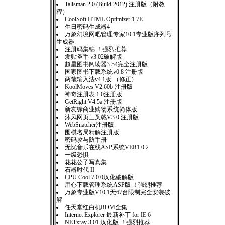
Talisman 2.0 (Build 2012) 注册版（附教
程）
CoolSoft HTML Optimizer 1.7E
生日密码生成器4
万象幻境网吧管理专家10.1专业版序列号
生成器
注册码集锦 ！强烈推荐
发贴圣手 v3.02破解版
超星图书阅读器3.54完全注册版
国家图书下载系统v0.8 注册版
两笔输入法v4.1版 （修正）
KoolMoves V2.60b 注册版
神奇注册表 1.0注册版
GetRight V4.5a 注册版
新友缘商业购物系统简体版
沐风网页三叉戟V3.0 注册版
WebSnatcher注册版
围棋名局精解注册版
密码攻与防手册
无忧音乐在线ASP系统VER1.0 2
一级恐惧
花花公子写真集
石器时代 II
CPU Cool 7.0.0汉化破解版
用心下载管理系统ASP版 ！强烈推荐
万象专业版V10.1无67台限制完全安装破
解
任天堂红白机ROM全集
Internet Explorer 最新补丁 for IE 6
NETxray 3.01 汉化版 ！强烈推荐