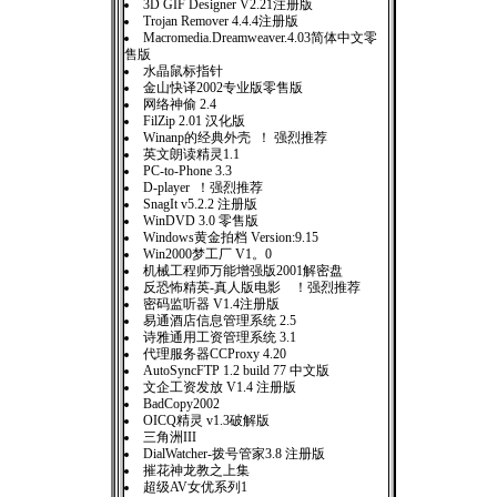
3D GIF Designer V2.21注册版
Trojan Remover 4.4.4注册版
Macromedia.Dreamweaver.4.03简体中文零
售版
水晶鼠标指针
金山快译2002专业版零售版
网络神偷 2.4
FilZip 2.01 汉化版
Winanp的经典外壳 ！ 强烈推荐
英文朗读精灵1.1
PC-to-Phone 3.3
D-player ！强烈推荐
SnagIt v5.2.2 注册版
WinDVD 3.0 零售版
Windows黄金拍档 Version:9.15
Win2000梦工厂 V1。0
机械工程师万能增强版2001解密盘
反恐怖精英-真人版电影 ！强烈推荐
密码监听器 V1.4注册版
易通酒店信息管理系统 2.5
诗雅通用工资管理系统 3.1
代理服务器CCProxy 4.20
AutoSyncFTP 1.2 build 77 中文版
文企工资发放 V1.4 注册版
BadCopy2002
OICQ精灵 v1.3破解版
三角洲III
DialWatcher-拨号管家3.8 注册版
摧花神龙教之上集
超级AV女优系列1