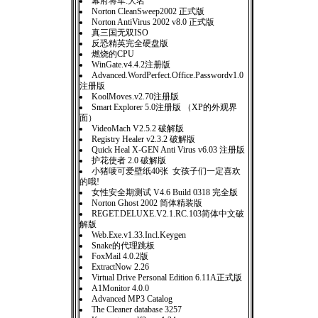
幕府将军:大名
Norton CleanSweep2002 正式版
Norton AntiVirus 2002 v8.0 正式版
真三国无双ISO
反恐精英完全硬盘版
燃烧的CPU
WinGate.v4.4.2注册版
Advanced.WordPerfect.Office.Passwordv1.0
注册版
KoolMoves.v2.70注册版
Smart Explorer 5.0注册版 （XP的外观界
面）
VideoMach V2.5.2 破解版
Registry Healer v2.3.2 破解版
Quick Heal X-GEN Anti Virus v6.03 注册版
护花使者 2.0 破解版
小猪唛可爱壁纸40张 女孩子们一定喜欢
的哦!
女性安全期测试 V4.6 Build 0318 完全版
Norton Ghost 2002 简体精装版
REGET.DELUXE.V2.1.RC.103简体中文破
解版
Web.Exe.v1.33.Incl.Keygen
Snake的代理跳板
FoxMail 4.0.2版
ExtractNow 2.26
Virtual Drive Personal Edition 6.11A正式版
A1Monitor 4.0.0
Advanced MP3 Catalog
The Cleaner database 3257