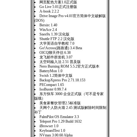
网页配色方案1.0正式版
Go Live 5.01正式注册版
A-book 2.2.2
Drive Image Pro v4.01官方简体中文破解版
(DOS)
Bersirc 1.40
WinAce 2.4
Snes9x 1.39 汉化版
Shuttle FTP 2.2 汉化版
大学英语自学教程 7.0
Go!Across(路路通) 3.4 Beta
OICQ聊天伴侣 6.38
龙飞邮件群发机 3.07
太空码输入法 2.51 普及版
Nero Burning ROM 5.5.2官方正式版本
BatteryMon 1.0
Swish 1.2简体中文版
BackupXpress Pro 2.71.18.153
PECompact 1.65
IsoBuster 0.99.7.4
东方快车 3000 企业正式版（可不是专家
版哦）
美食家餐饮管理2.5标准版
天网个人防火墙 2.45 测试版解除时间限制
补丁
PalmPilot OS Emulator 3.3
Teleport Pro 1.29 Build 1632
iBrowser 1.0
KeyboardTest 1.0
NVmax 3.00.60 Alpha