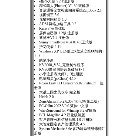
e族小天使 V2.1注册版
程式猎人(Phunter) V1.30 破解版
资治通鉴全文检索阅读系统ZztjBook 2.1
视窗锁王 5.0
花猫时间精灵 1.0
ADSL网络加速工具 0.2
Kuro 3.7e 简体版
屏保自己做 1.2版 注册版
速览王V1.2 注册版
Sunny SmartNote 4.04.0143 正式版
护花使者 2.11
Windows XP OEM(比尔盖茨交给联想的）
！！！
蜡笔小新
KV3000_V.52_完整制作程序
KV3000 多国语言版破解补丁
小李注册表大师1。3注册版
电脑幽灵(pcGhost) 4.10
Roxio Easy CD Creator v5.02 Platinum 注
册版
大话三国之凤仪亭 完全版
HideIt 2.0
ZoneAlarm Pro 2.6.357 汉化包(第二版)
PC-Cillin 2002 V9.0 繁体中文版
WaveSurround for Winamp 3.2 破解版
BCL Magellan 4.2 汉化破解版
客户管理分析信息系统 1.0 注册版
大管家固定资产管理系统 4.5
System Mechanic 3.6e 多功能系统维修师注
册版