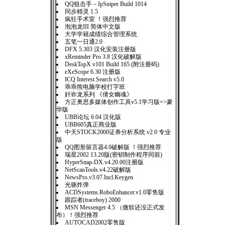
QQ狙击手－IpSniper Build 1014
同步精灵 1.5
疯狂手术室 ！强烈推荐
泡泡龙III 简体中文版
大学学籍成绩综合管理系统
五笔一日通2.0
DFX 5.303 汉化安装注册版
xReminder Pro 3.8 汉化破解版
DeskTopX v101 Build 165 (附注册码)
eXeScope 6.30 注册版
ICQ Interest Search v5.0
乖乖熊电脑学校打字班
奸诈龙系列 《倩女幽魂》
方正奥思多媒体创作工具v5.1学习版=>豪
华版
UBB论坛 6.04 汉化版
UBB605真正商业版
中天STOCK2000证券分析系统 v2.0 专业
版
QQ图形留言器4.0破解版 ！强烈推荐
瑞星2002 13.20版(密钥制作程序同前)
HyperSnap-DX.v4.20.00注册版
NetScanTools.v4.22破解版
NewsPro.v3.07.Incl.Keygen
光驱炸弹
ACDSystems.RoboEnhancer.v1.0零售版
跟踪者(traceboy) 2000
MSN Messenger 4.5 （微软还没正式发
布）！强烈推荐
AUTOCAD2002零售版