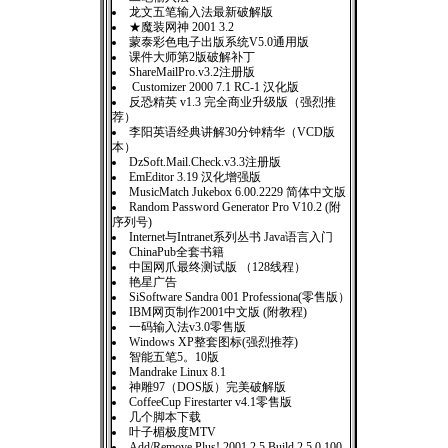
龙文五笔输入法最新破解版
★魔装网神 2001 3.2
蒙泰彩色电子出版系统V5.0通用版
课件大师第2版破解补丁
ShareMailPro.v3.2注册版
Customizer 2000 7.1 RC-1 汉化版
反恐精英 v1.3 完全商业升级版（强烈推
荐）
李阳英语经典讲解30分钟精华（VCD版
本）
DzSoft.Mail.Check.v3.3注册版
EmEditor 3.19 汉化增强版
MusicMatch Jukebox 6.00.2229 简体中文版
Random Password Generator Pro V10.2 (附
序列号)
Internet与Intranet系列丛书 Java语言入门
ChinaPub全套书籍
中国网爪最终测试版 （128线程）
艳星广告
SiSoftware Sandra 001 Professiona(零售版）
IBM网页制作2001中文版 (附教程)
一码输入法v3.0零售版
Windows XP整套图标(强烈推荐)
智能五笔5。10版
Mandrake Linux 8.1
神雕97（DOS版）完美破解版
CoffeeCup Firestarter v4.1零售版
几个脚本下载
叶子楣极度MTV
Add/Remove Plus! 2001 2.5 Build 2.5.0.100