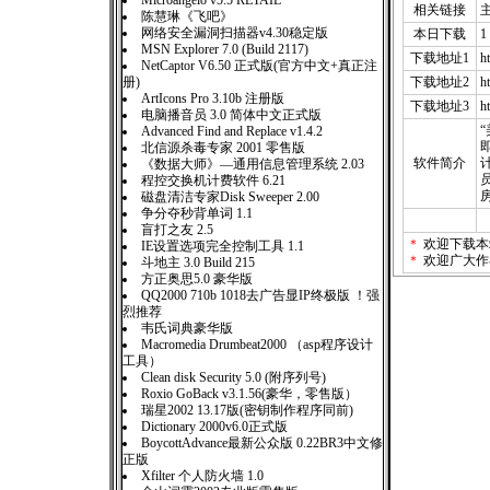
Microangelo v5.5 RETAIL
相关链接
陈慧琳《飞吧》
网络安全漏洞扫描器v4.30稳定版
本日下载
1
MSN Explorer 7.0 (Build 2117)
下载地址1
h
NetCaptor V6.50 正式版(官方中文+真正注
册)
下载地址2
h
ArtIcons Pro 3.10b 注册版
下载地址3
h
电脑播音员 3.0 简体中文正式版
Advanced Find and Replace v1.4.2
北信源杀毒专家 2001 零售版
软件简介
《数据大师》—通用信息管理系统 2.03
程控交换机计费软件 6.21
磁盘清洁专家Disk Sweeper 2.00
争分夺秒背单词 1.1
盲打之友 2.5
＊
欢迎下载本
IE设置选项完全控制工具 1.1
＊
欢迎广大作
斗地主 3.0 Build 215
方正奥思5.0 豪华版
QQ2000 710b 1018去广告显IP终极版 ！强
烈推荐
韦氏词典豪华版
Macromedia Drumbeat2000 （asp程序设计
工具）
Clean disk Security 5.0 (附序列号)
Roxio GoBack v3.1.56(豪华，零售版）
瑞星2002 13.17版(密钥制作程序同前)
Dictionary 2000v6.0正式版
BoycottAdvance最新公众版 0.22BR3中文修
正版
Xfilter 个人防火墙 1.0