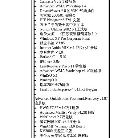
Camtasia V2.2.1 破解版
Advanced WMA Workshop 1.4
DreamWeaver *.0 的398个经典插件
郭富城 2000/01 演唱会
FTP Navigator 6.52中文版
方正兰亭简繁全套中文字库
Norton Utilities 2002 6.1正式版
造价大师－《江苏安装概预算软件》
Windows XP Pro Corporate Final
精选书签 V3.85
Internet Auido MIX v 1.42汉化注册版
岁月留声 V1.0
Borland C++ 5.02
IPCheck 2.9e
EasyRecovery Pro 5.11 零售版
Advanced.WMA.Workshop.v1.49破解版
WinISO 5.1
Winamp3.0
瑞星2002全功能版
FinePrint.Enterprise.v4.61.Incl.Keygen
Advanced.QuickBooks.Password.Recovery.v1.07
注册版
HWiNFO32.v.1.02注册版
Advanced.Maillist.Verify.v4.2破解版
WebCopier 2.7汉化版
魔装网神2001.v3.2注册版
WinAMP Winamp v3.0 Beta 1
KV3000 光盘正式版
美萍反黄专家 版本2.51 破解版