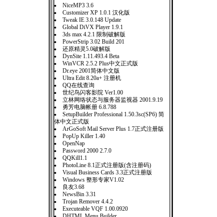
NiceMP3 3.6
Customizer XP 1.0.1 汉化版
Tweak IE 3.0.148 Update
Global DiVX Player 1.9.1
3ds max 4.2.1 限制破解版
PowerStrip 3.02 Build 201
还原精灵5.0破解版
DynSite 1.11.493.4 Beta
WinVCR 2.5.2 Plus中文正式版
Dr.eye 2001简体中文版
Ultra Edit 8.20a+ 注册机
QQ在线查询
世纪鸟闪客影院 Ver1.00
立林网络状态与服务器监视器 2001.9.19
勇芳电脑帐册 6.8.788
SetupBuilder Professional 1.50.3sc(SP6) 简
体中文正式版
ArGoSoft Mail Server Plus 1.7正式注册版
PopUp Killer 1.40
OpenNap
Password 2000 2.7.0
QQKill1.1
PhotoLine 8.1正式注册版(含注册码)
Visual Business Cards 3.3正式注册版
Windows 整形专家V1.02
良友3.68
NewsBin 3.31
Trojan Remover 4.4.2
Executeable VQF 1.00.0920
DHTML Menu Builder