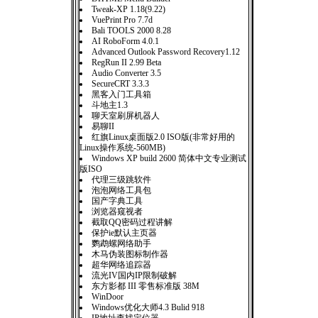
Tweak-XP 1.18(9.22)
VuePrint Pro 7.7d
Bali TOOLS 2000 8.28
AI RoboForm 4.0.1
Advanced Outlook Password Recovery1.12
RegRun II 2.99 Beta
Audio Converter 3.5
SecureCRT 3.3.3
黑客入门工具箱
斗地主1.3
聊天室刷屏机器人
易聊II
红旗Linux桌面版2.0 ISO版(非常好用的
Linux操作系统-560MB)
Windows XP build 2600 简体中文专业测试
版ISO
代理三级跳软件
泡泡网络工具包
国产字典工具
浏览器窥视者
截取QQ密码过程讲解
保护ie默认主页器
鹦鹉螺网络助手
木马伪装图标制作器
超华网络追踪器
流光IV国内IP限制破解
东方影都 III 零售标准版 38M
WinDoor
Windows优化大师4.3 Bulid 918