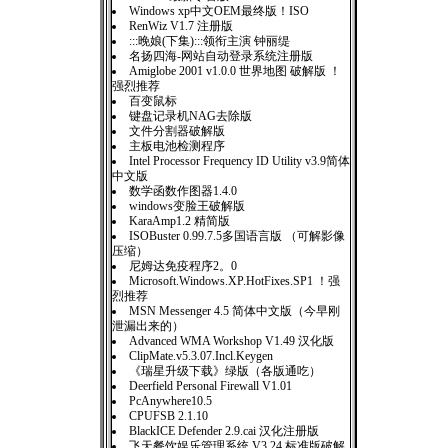
Windows xp中文OEM最终版！ISO
RenWiz V1.7 注册版
:::晚娘(下集):::领衔主演 钟丽缇
名扬四海-网站自动登录系统注册版
Amiglobe 2001 v1.0.0 世界地图 破解版 ！
强烈推荐
百变鼠标
键盘记录机NAG去除版
文件分割器破解版
主板电池检测程序
Intel Processor Frequency ID Utility v3.9简体
中文版
数学函数作图器1.4.0
windows变脸王破解版
KaraAmp1.2 精简版
ISOBuster 0.99.7.5多国语言版 （可解影像
压缩）
尼姆达免疫程序2。0
Microsoft.Windows.XP.HotFixes.SP1 ！强
烈推荐
MSN Messenger 4.5 简体中文版（今早刚
泄漏出来的）
Advanced WMA Workshop V1.49 汉化版
ClipMate.v5.3.07.Incl.Keygen
《瑞星升级下载》绿版（各版通吃）
Deerfield Personal Firewall V1.01
PcAnywhere10.5
CPUFSB 2.1.10
BlackICE Defender 2.9.cai 汉化注册版
飞天餐饮娱乐管理系统 V3.24 标准版破解