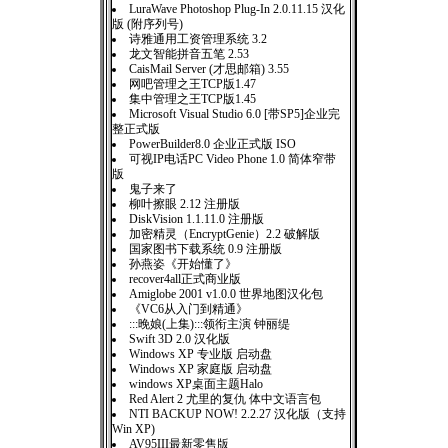
LuraWave Photoshop Plug-In 2.0.11.15 汉化
版 (附序列号)
诗雅通用工资管理系统 3.2
龙文智能拼音五笔 2.53
CaisMail Server (才思邮箱) 3.55
网吧管理之王TCP版1.47
集中管理之王TCP版1.45
Microsoft Visual Studio 6.0 [带SP5]企业完
整正式版
PowerBuilder8.0 企业正式版 ISO
可视IP电话PC Video Phone 1.0 简体窄带
版
鬼子来了
柳叶擦眼 2.12 注册版
DiskVision 1.1.11.0 注册版
加密精灵（EncryptGenie）2.2 破解版
国家图书下载系统 0.9 注册版
孙燕姿《开始懂了》
recover4all正式商业版
Amiglobe 2001 v1.0.0 世界地图汉化包
《VC6从入门到精通》
:::晚娘(上集):::领衔主演 钟丽缇
Swift 3D 2.0 汉化版
Windows XP 专业版 启动盘
Windows XP 家庭版 启动盘
windows XP桌面主题Halo
Red Alert 2 尤里的复仇 体中文语言包
NTI BACKUP NOW! 2.2.27 汉化版（支持
Win XP)
AV95III最新零售版