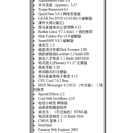
Add/Remove Plus!3.0
木马克星（iparmor）5.17
Trojan Remover4.4.5
QuickTime 5.0.3 网络安装版
GEAR Pro DVD v2.03.001.0 破解版
课件大师2(修正)
黑马多媒体办公管理网 4.15
Redhat Linux V7.2 disk1 ！强烈推荐
Hide Folders Pro v2.0 破解版
SmartSMS V4.5 破解版
速览王 1.2
磁盘清洁专家Disk Sweeper 3.00
我的保险箱iLockfast 1.2 build 458
易吉八字算命 1.1 Build 20011018
程式猎人(Phunter) V1.27 注册版
商务导航 5.50
单词跑马灯注册版
黑马多媒体电子教室 4.15
CPU Cool 7.0.2 Beta
MSN Messenger 4.5.0121 （中文版） ！强
烈推荐
Special Effects 2.3
Cool Web Scrollbars v2.0
短信小精灵 网络版
动画录制播放软件
崔永元：《不过如此》HTML版
电话录音精灵 3.12 Build 1024
CMOS 菜单 1.5
WinFlash
Fantasia Web Explorer 2001