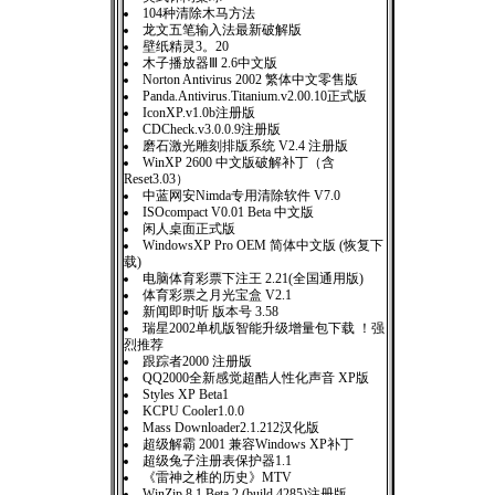
104种清除木马方法
龙文五笔输入法最新破解版
壁纸精灵3。20
木子播放器Ⅲ 2.6中文版
Norton Antivirus 2002 繁体中文零售版
Panda.Antivirus.Titanium.v2.00.10正式版
IconXP.v1.0b注册版
CDCheck.v3.0.0.9注册版
磨石激光雕刻排版系统 V2.4 注册版
WinXP 2600 中文版破解补丁（含
Reset3.03）
中蓝网安Nimda专用清除软件 V7.0
ISOcompact V0.01 Beta 中文版
闲人桌面正式版
WindowsXP Pro OEM 简体中文版 (恢复下
载)
电脑体育彩票下注王 2.21(全国通用版)
体育彩票之月光宝盒 V2.1
新闻即时听 版本号 3.58
瑞星2002单机版智能升级增量包下载 ！强
烈推荐
跟踪者2000 注册版
QQ2000全新感觉超酷人性化声音 XP版
Styles XP Beta1
KCPU Cooler1.0.0
Mass Downloader2.1.212汉化版
超级解霸 2001 兼容Windows XP补丁
超级兔子注册表保护器1.1
《雷神之椎的历史》MTV
WinZip 8.1 Beta 2 (build 4285)注册版