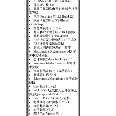
ACDSeeV8.0 Build 39&nbsp;
俄罗斯方块 1.0
天天卫星网络电视 6.26 绿色注册
贵宾版
风行 Funshion V1.1.1 Build 22
家庭卡拉OK(KTV@Home)
v2.4&nbsp;
浩然学英语２００４
九天客户管理系统 2004 精简版
风月同学录1.50 Build0801
BSET507同学录程序V1.0正式版
ASP批量反编码特别版
测试上网连接速度的小程序
Macromedia Dreamweaver MX 简
体中文特别版
全球网视(GlobalNetTV) V0.7
Windows Media Player v9.0 简体
中文版
宝马极品宣传片《分秒必争》
五笔即时通 V4.0
Macromedia Contribute 1.0 正式破
解版
Cool Edit Pro v2.1
WLONG3D全功能无组件文件上
传系统wlup v3.4.0504
LeapFTP V2.7.4.602 汉化版
海通商务邮件搜索王 v3.21
金桥起名馆 V1.2.1
短信袋鼠 V1.20
PDF Text Viewer V1.1