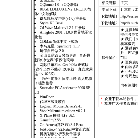
桌面之星 2.3
相关链接
主页
QQbomb 1.0 （QQ炸弹)
REGET.DELUXE.V2.1.RC.103简
本日下载
1 本周：2
体中文破解版
下载地址1
http://surfeo
键盘鼠标发声器(v1.0) 注册版
Styles XP Beta1
下载地址2
http://s.sur
Cd Wave Maker v1.2.1 注册版
★ 提供1
Amiglobe 2001 v1.0.0 世界地图汉
提供各类
化包
★ 我们
CDMate简体中文正式版
看率极高
木马克星（iparmor）5.17
★ 通过独
屏保自己做 2.0
片，BBC
金山毒霸29日紧急更新--查杀最
软件简介
节目
新'冰冷世界''求职信'病毒
★ 更免
网际快车FlashGet 0.96a 正式版
★ 内置
(这个当然不能少,RUK就一直喜欢用
★ 小巧
这个-1028K)
★ 每周
《寄生前夜》日本上映 真人电影
！强烈推荐
内有注册
Smartalec PC Accelerator 6000 SE
5.3
WinDoor
＊
欢迎下载本站软件，
代理三级跳软件
＊
欢迎广大作者给我们
Logitech Mouse Drivers9.41
Vopt Millennium edition v6.2.1
X-Plane 模拟飞行 v6.1
GameSpy2.55
Go!Across(路路通) 3.4 Beta
JetAudio.v4.92.Retail中文正式版
博奥彩票分析系统千禧版