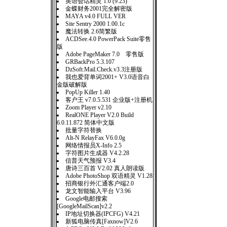
英语会话精灵 1.0 (9.23)
金蝶财务2001完全解密版
MAYA v4.0 FULL VER
Site Sentry 2000 1.00.1c
魔法转换 2.6简繁版
ACDSee.4.0 PowerPack Suite零售
版
Adobe PageMaker 7.0 零售版
GRBackPro 5.3.107
DzSoft.Mail.Check.v3.3注册版
我也爱背单词2001+ V3.0语音白
金版破解版
PopUp Killer 1.40
客户王 v7.0.5.531 企业版+注册机
Zoom Player v2.10
RealONE Player V2.0 Build
6.0.11.872 简体中文版
批量字符替换
Alt-N RelayFax V6.0.0g
网络情报员X-Info 2.5
字符图片生成器 V4.2.28
信普天气预报 V3.4
唐诗三百首 V2.02 真人朗读版
Adobe PhotoShop 双语精灵 V1.28
招商银行外汇通客户端2.0
龙文智能输入平台 V3.96
Google电邮搜索
[GoogleMailScan]v2.2
IP地址切换器(IPCFG) V4.21
新狐电脑传真[Faxnow]V2.6