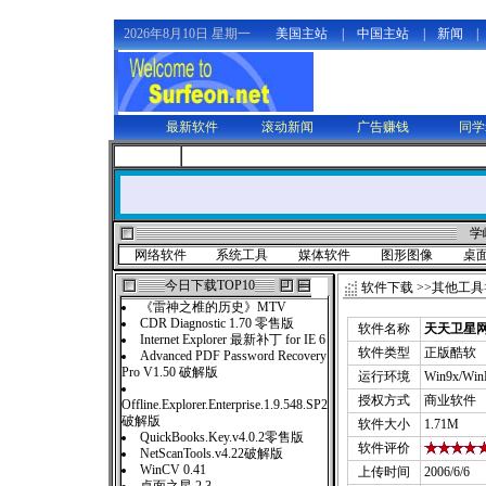
2026年8月10日 星期一
美国主站
|
中国主站
|
新闻
|
最新软件
滚动新闻
广告赚钱
同学
学
网络软件
系统工具
媒体软件
图形图像
桌
今日下载TOP10
软件下载
>>
其他工具
《雷神之椎的历史》MTV
CDR Diagnostic 1.70 零售版
软件名称
天天卫星网
Internet Explorer 最新补丁 for IE 6
软件类型
正版酷软
Advanced PDF Password Recovery
Pro V1.50 破解版
运行环境
Win9x/Wi
授权方式
商业软件
Offline.Explorer.Enterprise.1.9.548.SP2
破解版
软件大小
1.71M
QuickBooks.Key.v4.0.2零售版
软件评价
NetScanTools.v4.22破解版
WinCV 0.41
上传时间
2006/6/6