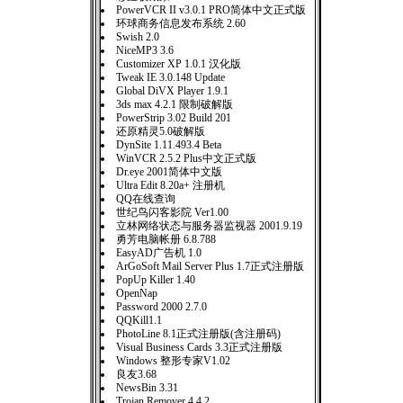
PowerVCR II v3.0.1 PRO简体中文正式版
环球商务信息发布系统 2.60
Swish 2.0
NiceMP3 3.6
Customizer XP 1.0.1 汉化版
Tweak IE 3.0.148 Update
Global DiVX Player 1.9.1
3ds max 4.2.1 限制破解版
PowerStrip 3.02 Build 201
还原精灵5.0破解版
DynSite 1.11.493.4 Beta
WinVCR 2.5.2 Plus中文正式版
Dr.eye 2001简体中文版
Ultra Edit 8.20a+ 注册机
QQ在线查询
世纪鸟闪客影院 Ver1.00
立林网络状态与服务器监视器 2001.9.19
勇芳电脑帐册 6.8.788
EasyAD广告机 1.0
ArGoSoft Mail Server Plus 1.7正式注册版
PopUp Killer 1.40
OpenNap
Password 2000 2.7.0
QQKill1.1
PhotoLine 8.1正式注册版(含注册码)
Visual Business Cards 3.3正式注册版
Windows 整形专家V1.02
良友3.68
NewsBin 3.31
Trojan Remover 4.4.2