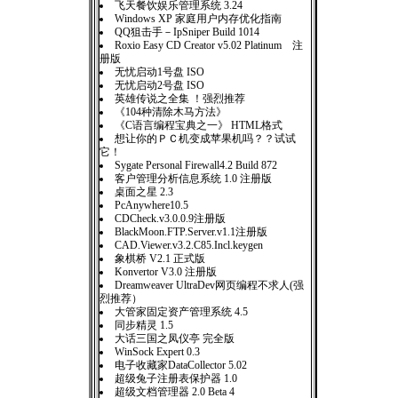
飞天餐饮娱乐管理系统 3.24
Windows XP 家庭用户内存优化指南
QQ狙击手－IpSniper Build 1014
Roxio Easy CD Creator v5.02 Platinum 注
册版
无忧启动1号盘 ISO
无忧启动2号盘 ISO
英雄传说之全集 ！强烈推荐
《104种清除木马方法》
《C语言编程宝典之一》 HTML格式
想让你的ＰＣ机变成苹果机吗？？试试
它！
Sygate Personal Firewall4.2 Build 872
客户管理分析信息系统 1.0 注册版
桌面之星 2.3
PcAnywhere10.5
CDCheck.v3.0.0.9注册版
BlackMoon.FTP.Server.v1.1注册版
CAD.Viewer.v3.2.C85.Incl.keygen
象棋桥 V2.1 正式版
Konvertor V3.0 注册版
Dreamweaver UltraDev网页编程不求人(强
烈推荐）
大管家固定资产管理系统 4.5
同步精灵 1.5
大话三国之凤仪亭 完全版
WinSock Expert 0.3
电子收藏家DataCollector 5.02
超级兔子注册表保护器 1.0
超级文档管理器 2.0 Beta 4