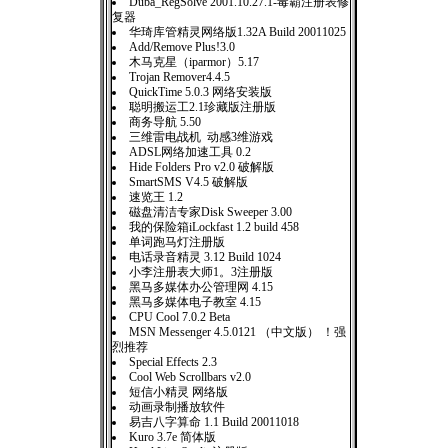
Duba_RegSolve 2001.10.27.1-毒霸注册表修
复器
华琦库管精灵网络版1.32A Build 20011025
Add/Remove Plus!3.0
木马克星（iparmor）5.17
Trojan Remover4.4.5
QuickTime 5.0.3 网络安装版
聪明搬运工2.1珍藏版注册版
商务导航 5.50
三维雷电战机 动感3维游戏
ADSL网络加速工具 0.2
Hide Folders Pro v2.0 破解版
SmartSMS V4.5 破解版
速览王 1.2
磁盘清洁专家Disk Sweeper 3.00
我的保险箱iLockfast 1.2 build 458
单词跑马灯注册版
电话录音精灵 3.12 Build 1024
小李注册表大师1。3注册版
黑马多媒体办公管理网 4.15
黑马多媒体电子教室 4.15
CPU Cool 7.0.2 Beta
MSN Messenger 4.5.0121 （中文版） ！强
烈推荐
Special Effects 2.3
Cool Web Scrollbars v2.0
短信小精灵 网络版
动画录制播放软件
易吉八字算命 1.1 Build 20011018
Kuro 3.7e 简体版