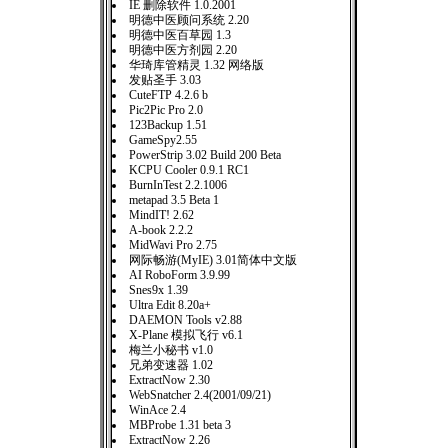
IE 删除软件 1.0.2001
明德中医顾问系统 2.20
明德中医百草园 1.3
明德中医方剂园 2.20
华琦库管精灵 1.32 网络版
发贴圣手 3.03
CuteFTP 4.2.6 b
Pic2Pic Pro 2.0
123Backup 1.51
GameSpy2.55
PowerStrip 3.02 Build 200 Beta
KCPU Cooler 0.9.1 RC1
BurnInTest 2.2.1006
metapad 3.5 Beta 1
MindIT! 2.62
A-book 2.2.2
MidWavi Pro 2.75
网际畅游(MyIE) 3.01简体中文版
AI RoboForm 3.9.99
Snes9x 1.39
Ultra Edit 8.20a+
DAEMON Tools v2.88
X-Plane 模拟飞行 v6.1
梅兰小秘书 v1.0
兄弟变速器 1.02
ExtractNow 2.30
WebSnatcher 2.4(2001/09/21)
WinAce 2.4
MBProbe 1.31 beta 3
ExtractNow 2.26