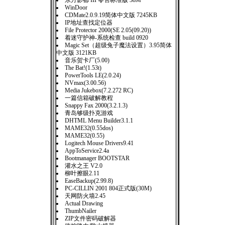
东方影都 III 零售标准版 38M
WinDoor
CDMate2.0.9.19简体中文版 7245KB
IP地址查找定位器
File Protector 2000(SE 2.05(09.20))
着迷守护神-系统检查 build 0920
Magic Set（超级兔子魔法设置）3.95简体
中文版 3121KB
音乐贺卡厂(5.00)
The Bat!(1.53t)
PowerTools LE(2.0.24)
NVmax(3.00.56)
Media Jukebox(7.2.272 RC)
一篇信箱破解教程
Snappy Fax 2000(3.2.1.3)
青岛够级扑克游戏
DHTML Menu Builder3.1.1
MAME32(0.55dos)
MAME32(0.55)
Logitech Mouse Drivers9.41
AppToService2.4a
Bootmanager BOOTSTAR
灌水之王 V2.0
柳叶擦眼2.11
EaseBackup(2.99.8)
PC-CILLIN 2001 804正式版(30M)
天网防火墙2.45
Actual Drawing
ThumbNailer
ZIP文件密码破解器