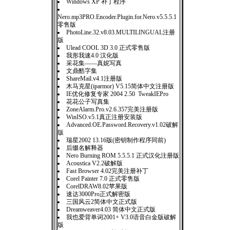
Windows XP 补丁程序
Nero.mp3PRO.Encoder.Plugin.for.Nero.v5.5.5.1
零售版
PhotoLine.32.v8.03.MULTILINGUAL注册
版
Ulead COOL 3D 3.0 正式零售版
我形我速4.0 汉化版
采花集——真妮写真
文鼎酷字集
ShareMail.v4.1注册版
木马克星(iparmor) V5.15简体中文注册版
IE优化修复专家 2004 2.50 TweakIEPro
花花公子写真集
ZoneAlarm.Pro.v2.6.357完美注册版
WinISO.v5.1真正注册安装版
Advanced.OE.Password.Recovery.v1.02破解
版
瑞星2002 13.16版(密钥制作程序同前)
后缀名解释器
Nero Burning ROM 5.5.5.1 正式汉化注册版
Acoustica V2.2破解版
Fast Browser 4.02完美注册补丁
Corel Painter 7.0 正式零售版
CorelDRAW8.02苹果版
速达3000Pro正式解密版
三国风云2简体中文正式版
Dreamweaver4.03 简体中文正式版
我也爱背单词2001+ V3.0语音白金版破解
版