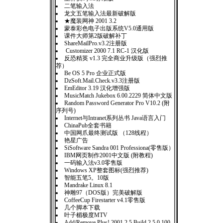
二笔输入法
龙文五笔输入法最新破解版
★魔装网神 2001 3.2
蒙泰彩色电子出版系统V5.0通用版
课件大师第2版破解补丁
ShareMailPro.v3.2注册版
Customizer 2000 7.1 RC-1 汉化版
反恐精英 v1.3 完全商业升级版（强烈推
荐）
Be OS 5 Pro 企业正式版
DzSoft.Mail.Check.v3.3注册版
EmEditor 3.19 汉化增强版
MusicMatch Jukebox 6.00.2229 简体中文版
Random Password Generator Pro V10.2 (附
序列号)
Internet与Intranet系列丛书 Java语言入门
ChinaPub全套书籍
中国网爪最终测试版 （128线程）
艳星广告
SiSoftware Sandra 001 Professiona(零售版）
IBM网页制作2001中文版 (附教程)
一码输入法v3.0零售版
Windows XP整套图标(强烈推荐)
智能五笔5。10版
Mandrake Linux 8.1
神雕97（DOS版）完美破解版
CoffeeCup Firestarter v4.1零售版
几个脚本下载
叶子楣极度MTV
Add/Remove Plus! 2001 2.5 Build 2.5.0.100