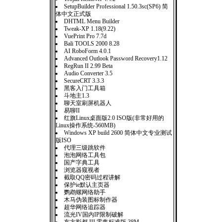
SetupBuilder Professional 1.50.3sc(SP6) 简
体中文正式版
DHTML Menu Builder
Tweak-XP 1.18(9.22)
VuePrint Pro 7.7d
Bali TOOLS 2000 8.28
AI RoboForm 4.0.1
Advanced Outlook Password Recovery1.12
RegRun II 2.99 Beta
Audio Converter 3.5
SecureCRT 3.3.3
黑客入门工具箱
斗地主1.3
聊天室刷屏机器人
易聊II
红旗Linux桌面版2.0 ISO版(非常好用的
Linux操作系统-560MB)
Windows XP build 2600 简体中文专业测试
版ISO
代理三级跳软件
泡泡网络工具包
国产字典工具
浏览器窥视者
截取QQ密码过程讲解
保护ie默认主页器
鹦鹉螺网络助手
木马伪装图标制作器
超华网络追踪器
流光IV国内IP限制破解