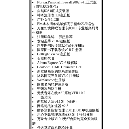
Norton.Personal.Firewall.2002.v4.0正式版
（附完整汉化包）
自然码6.0正式安装版
神奇注册表 1.0注册版
广外女生1.52B
Bbs水木清华站破解高手精华区压缩包
万象幻境网吧管理专家10.1专业版序列号
生成器
注册码集锦 ！强烈推荐
发贴圣手 v3.02破解版
超星图书阅读器3.54完全注册版
国家图书下载系统v0.8 注册版
GetRight V4.5a 注册版
石器时代 II
Album Express V2.6 破解版
CoolSoft HTML Optimizer 1.7E
新友缘商业购物系统简体版
沐风网页三叉戟V3.0 注册版
WebSnatcher注册版
围棋名局精解注册版
密码攻与防手册
无忧音乐在线ASP系统VER1.0 2
一级恐惧
两笔输入法v4.1版 （修正）
网络对战加速器 v2.5
财务预算指标管理[2001]1.001单机破解版
用心下载管理系统ASP版 ！强烈推荐
万象专业版V10.1无67台限制完全安装破
解
任天堂红白机ROM全集