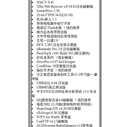
WinCV 0.41
32bit Web Browser w9.34.01汉化破解版
ExtractNow 2.50
32-bit FTPf9.34.02(10.18)
欢乐e家人 1.1
乖乖熊电脑学校打字班
鹿鼎记 Flash全集 ！强烈推荐
南方起名程序商业版
大学学籍成绩综合管理系统
五笔一日通2.0
DFX 5.303 汉化安装注册版
xReminder Pro 3.8 汉化破解版
DeskTopX v101 Build 165 (附注册码)
奸诈龙系列 《倩女幽魂》
NewsPro.v3.07.Incl.Keygen
CorelDraw 10完整版汉化版
疯狂手术室 ！强烈推荐
方正奥思多媒体创作工具v5.1学习版=>豪
华版
UBB论坛 6.04 汉化版
UBB605真正商业版
中天STOCK2000证券分析系统 v2.0 专业
版
QQ图形留言器4.0破解版 ！强烈推荐
瑞星2002 13.20版(密钥制作程序同前)
HyperSnap-DX.v4.20.00注册版
eXeScope 6.30 注册版
NTFS for Win9x 零售版
CuteFTP.v4.2.5破解版
ACDSystems.RoboEnhancer.v1.0零售版