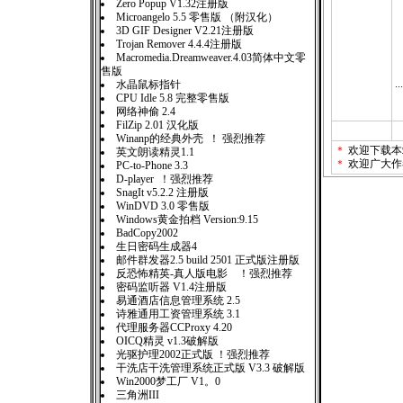
Zero Popup V1.32注册版
Microangelo 5.5 零售版 （附汉化）
8
3D GIF Designer V2.21注册版
Trojan Remover 4.4.4注册版
Macromedia.Dreamweaver.4.03简体中文零
售版
...
水晶鼠标指针
CPU Idle 5.8 完整零售版
网络神偷 2.4
FilZip 2.01 汉化版
Winanp的经典外壳 ！ 强烈推荐
＊
欢迎下载本
英文朗读精灵1.1
＊
欢迎广大作
PC-to-Phone 3.3
D-player ！强烈推荐
SnagIt v5.2.2 注册版
WinDVD 3.0 零售版
Windows黄金拍档 Version:9.15
BadCopy2002
生日密码生成器4
邮件群发器2.5 build 2501 正式版注册版
反恐怖精英-真人版电影 ！强烈推荐
密码监听器 V1.4注册版
易通酒店信息管理系统 2.5
诗雅通用工资管理系统 3.1
代理服务器CCProxy 4.20
OICQ精灵 v1.3破解版
光驱护理2002正式版 ！强烈推荐
干洗店干洗管理系统正式版 V3.3 破解版
Win2000梦工厂 V1。0
三角洲III