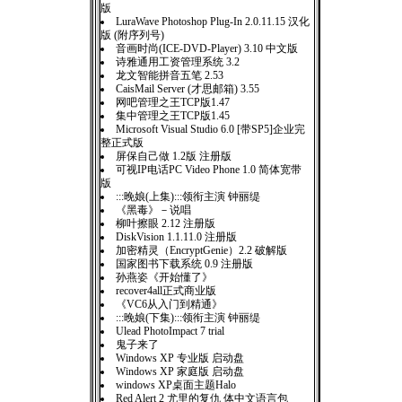
版
LuraWave Photoshop Plug-In 2.0.11.15 汉化
版 (附序列号)
音画时尚(ICE-DVD-Player) 3.10 中文版
诗雅通用工资管理系统 3.2
龙文智能拼音五笔 2.53
CaisMail Server (才思邮箱) 3.55
网吧管理之王TCP版1.47
集中管理之王TCP版1.45
Microsoft Visual Studio 6.0 [带SP5]企业完
整正式版
屏保自己做 1.2版 注册版
可视IP电话PC Video Phone 1.0 简体宽带
版
:::晚娘(上集):::领衔主演 钟丽缇
《黑毒》－说唱
柳叶擦眼 2.12 注册版
DiskVision 1.1.11.0 注册版
加密精灵（EncryptGenie）2.2 破解版
国家图书下载系统 0.9 注册版
孙燕姿《开始懂了》
recover4all正式商业版
《VC6从入门到精通》
:::晚娘(下集):::领衔主演 钟丽缇
Ulead PhotoImpact 7 trial
鬼子来了
Windows XP 专业版 启动盘
Windows XP 家庭版 启动盘
windows XP桌面主题Halo
Red Alert 2 尤里的复仇 体中文语言包