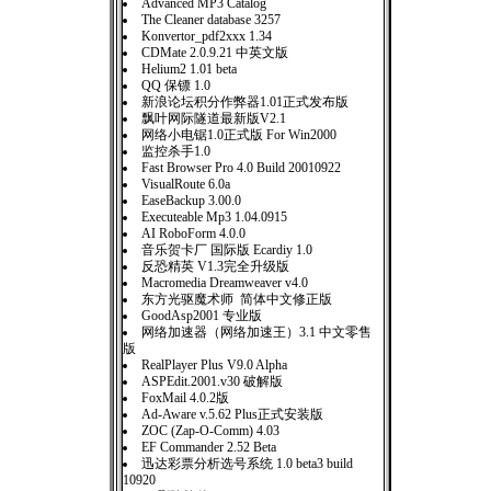
Advanced MP3 Catalog
The Cleaner database 3257
Konvertor_pdf2xxx 1.34
CDMate 2.0.9.21 中英文版
Helium2 1.01 beta
QQ 保镖 1.0
新浪论坛积分作弊器1.01正式发布版
飘叶网际隧道最新版V2.1
网络小电锯1.0正式版 For Win2000
监控杀手1.0
Fast Browser Pro 4.0 Build 20010922
VisualRoute 6.0a
EaseBackup 3.00.0
Executeable Mp3 1.04.0915
AI RoboForm 4.0.0
音乐贺卡厂 国际版 Ecardiy 1.0
反恐精英 V1.3完全升级版
Macromedia Dreamweaver v4.0
东方光驱魔术师 简体中文修正版
GoodAsp2001 专业版
网络加速器（网络加速王）3.1 中文零售
版
RealPlayer Plus V9.0 Alpha
ASPEdit.2001.v30 破解版
FoxMail 4.0.2版
Ad-Aware v.5.62 Plus正式安装版
ZOC (Zap-O-Comm) 4.03
EF Commander 2.52 Beta
迅达彩票分析选号系统 1.0 beta3 build
10920