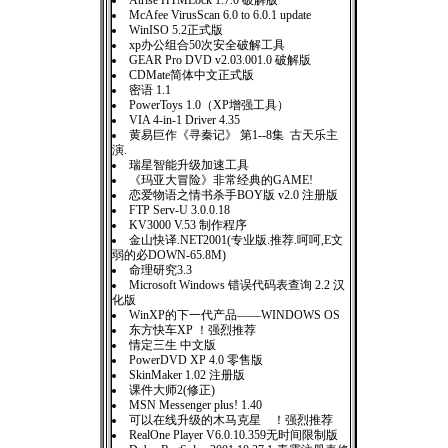
Atrise HTMLock 1.7.0 破解版
McAfee VirusScan 6.0 to 6.0.1 update
WinISO 5.2正式版
xp办公组合50次安全破解工具
GEAR Pro DVD v2.03.001.0 破解版
CDMate简体中文正式版
密语 1.1
PowerToys 1.0（XP增强工具）
VIA 4-in-1 Driver 4.35
黄易巨作《寻秦记》 第1--8集 古天乐主
演.
瑞星智能升级加速工具
《玛亚大冒险》非常经典的GAME!
恋爱物语之情书杀手BOY版 v2.0 注册版
FTP Serv-U 3.0.0.18
KV3000 V.53 制作程序
金山快译.NET2001(专业版.推荐.呵呵,E文
弱的必DOWN-65.8M)
命理研究3.3
Microsoft Windows 错误代码表查询 2.2 汉
化版
WinXP的下一代产品——WINDOWS OS
东方快车XP ！强烈推荐
情定三生 中文版
PowerDVD XP 4.0 零售版
SkinMaker 1.02 注册版
课件大师2(修正)
MSN Messenger plus! 1.40
可以在线升级的木马克星 ！强烈推荐
RealOne Player V6.0.10.359无时间限制版