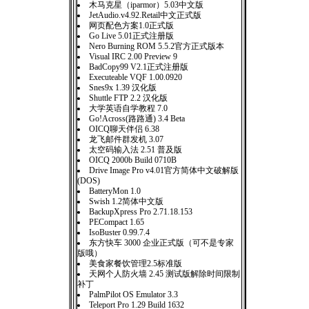
木马克星（iparmor）5.03中文版
JetAudio.v4.92.Retail中文正式版
网页配色方案1.0正式版
Go Live 5.01正式注册版
Nero Burning ROM 5.5.2官方正式版本
Visual IRC 2.00 Preview 9
BadCopy99 V2.1正式注册版
Executeable VQF 1.00.0920
Snes9x 1.39 汉化版
Shuttle FTP 2.2 汉化版
大学英语自学教程 7.0
Go!Across(路路通) 3.4 Beta
OICQ聊天伴侣 6.38
龙飞邮件群发机 3.07
太空码输入法 2.51 普及版
OICQ 2000b Build 0710B
Drive Image Pro v4.01官方简体中文破解版
(DOS)
BatteryMon 1.0
Swish 1.2简体中文版
BackupXpress Pro 2.71.18.153
PECompact 1.65
IsoBuster 0.99.7.4
东方快车 3000 企业正式版（可不是专家
版哦）
美食家餐饮管理2.5标准版
天网个人防火墙 2.45 测试版解除时间限制
补丁
PalmPilot OS Emulator 3.3
Teleport Pro 1.29 Build 1632