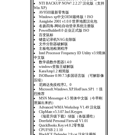
NTI BACKUP NOW! 2.2.27 汉化版（支持
Win XP)
AV95III最新零售版
Windows xp中文OEM最终版！ISO
Amiglobe 2001 v1.0.0 世界地图汉化包
名扬四海-网站自动登录系统注册版
PowerBuilder8.0 企业正式版 ISO
百变鼠标
键盘记录机NAG去除版
文件分割器破解版
主板电池检测程序
Intel Processor Frequency ID Utility v3.9简体
中文版
数学函数作图器1.4.0
windows变脸王破解版
KaraAmp1.2 精简版
ISOBuster 0.99.7.5多国语言版 （可解影像
压缩）
尼姆达免疫程序2。0
Microsoft.Windows.XP.HotFixes.SP1 ！强
烈推荐
MSN Messenger 4.5 简体中文版（今早刚
泄漏出来的）
Advanced WMA Workshop V1.49 汉化版
ClipMate.v5.3.07.Incl.Keygen
《瑞星升级下载》绿版（各版通吃）
Deerfield Personal Firewall V1.01
QuickBooks.Key.v4.0.2零售版
CPUFSB 2.1.10
BlackICE Defender 2.9.cai 汉化注册版