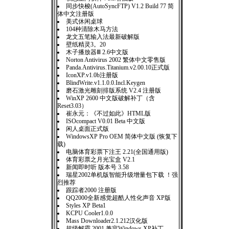
同步快梭(AutoSyncFTP) V1.2 Build 77 简
体中文注册版
美式休闲桌球
104种清除木马方法
龙文五笔输入法最新破解版
壁纸精灵3。20
木子播放器Ⅲ 2.6中文版
Norton Antivirus 2002 繁体中文零售版
Panda.Antivirus.Titanium.v2.00.10正式版
IconXP.v1.0b注册版
BlindWrite.v1.1.0.0.Incl.Keygen
磨石激光雕刻排版系统 V2.4 注册版
WinXP 2600 中文版破解补丁（含
Reset3.03）
崔永元：《不过如此》HTML版
ISOcompact V0.01 Beta 中文版
闲人桌面正式版
WindowsXP Pro OEM 简体中文版 (恢复下
载)
电脑体育彩票下注王 2.21(全国通用版)
体育彩票之月光宝盒 V2.1
新闻即时听 版本号 3.58
瑞星2002单机版智能升级增量包下载 ！强
烈推荐
跟踪者2000 注册版
QQ2000全新感觉超酷人性化声音 XP版
Styles XP Beta1
KCPU Cooler1.0.0
Mass Downloader2.1.212汉化版
超级解霸 2001 兼容Windows XP补丁