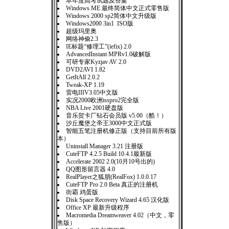
本年度高考试题及答案
Windows ME 最终简体中文正式零售版
Windows 2000 sp2简体中文升级版
Windows2000 3in1 ISO版
超级玛里奥
网络神偷2.3
IE标题“修理工”(iefix) 2.0
AdvancedInstant MPRv1.0破解版
可研专家Kyzjav AV 2.0
DVD2AVI 1.82
GetItAll 2.0.2
Tweak-XP 1.19
雷电IIIV3.05中文版
实况2000欧洲isspro2完全版
NBA Live 2001硬盘版
音乐贺卡厂钻石会员版 v5.00（酷！）
沙丘魔堡之帝王3000中文正式版
智能五笔注册机修正版（支持目前所有版
本）
Uninstall Manager 3.21 注册版
CuteFTP 4.2.5 Build 10.4.1最新版
Accelerate 2002 2.0(10月10号出的)
QQ图形留言器 4.0
RealPlayer之狐朋(RealFox) 1.0.0.17
CuteFTP Pro 2.0 Beta 真正的注册机
街霸 鸡蛋版
Disk Space Recovery Wizard 4.65 汉化版
Office XP 最新升级程序
Macromedia Dreamweaver 4.02（中文，零
售版）