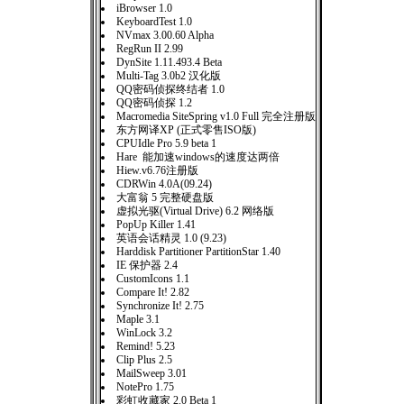
iBrowser 1.0
KeyboardTest 1.0
NVmax 3.00.60 Alpha
RegRun II 2.99
DynSite 1.11.493.4 Beta
Multi-Tag 3.0b2 汉化版
QQ密码侦探终结者 1.0
QQ密码侦探 1.2
Macromedia SiteSpring v1.0 Full 完全注册版
东方网译XP (正式零售ISO版)
CPUIdle Pro 5.9 beta 1
Hare 能加速windows的速度达两倍
Hiew.v6.76注册版
CDRWin 4.0A(09.24)
大富翁 5 完整硬盘版
虚拟光驱(Virtual Drive) 6.2 网络版
PopUp Killer 1.41
英语会话精灵 1.0 (9.23)
Harddisk Partitioner PartitionStar 1.40
IE 保护器 2.4
CustomIcons 1.1
Compare It! 2.82
Synchronize It! 2.75
Maple 3.1
WinLock 3.2
Remind! 5.23
Clip Plus 2.5
MailSweep 3.01
NotePro 1.75
彩虹收藏家 2.0 Beta 1