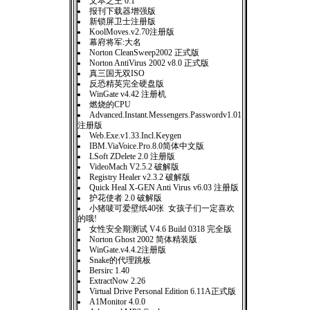
文本之王 0.1
报刊下载器增强版
新锁屏卫士注册版
KoolMoves.v2.70注册版
幕府将军:大名
Norton CleanSweep2002 正式版
Norton AntiVirus 2002 v8.0 正式版
真三国无双ISO
反恐精英完全硬盘版
WinGate v4.42 注册机
燃烧的CPU
Advanced.Instant.Messengers.Passwordv1.01
注册版
Web.Exe.v1.33.Incl.Keygen
IBM.ViaVoice.Pro.8.0简体中文版
LSoft ZDelete 2.0 注册版
VideoMach V2.5.2 破解版
Registry Healer v2.3.2 破解版
Quick Heal X-GEN Anti Virus v6.03 注册版
护花使者 2.0 破解版
小猪唛可爱壁纸40张 女孩子们一定喜欢
的哦!
女性安全期测试 V4.6 Build 0318 完全版
Norton Ghost 2002 简体精装版
WinGate.v4.4.2注册版
Snake的代理跳板
Bersirc 1.40
ExtractNow 2.26
Virtual Drive Personal Edition 6.11A正式版
A1Monitor 4.0.0