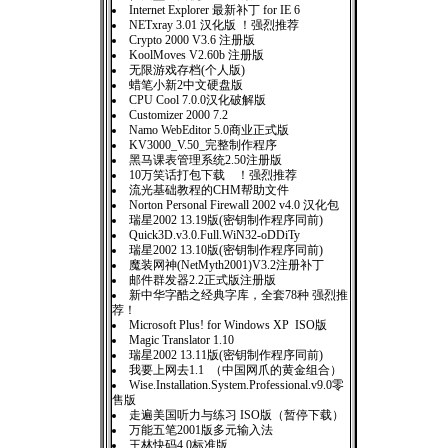
Internet Explorer 最新补丁 for IE 6
NETxray 3.01 汉化版 ！强烈推荐
Crypto 2000 V3.6 注册版
KoolMoves V2.60b 注册版
无限游戏存档(个人版)
蜡笔小新2中文硬盘版
CPU Cool 7.0.0汉化破解版
Customizer 2000 7.2
Namo WebEditor 5.0商业正式版
KV3000_V.50_完整制作程序
黑马课表管理系统2.50注册版
10万笑话打包下载 ！强烈推荐
流光基础教程的CHM帮助文件
Norton Personal Firewall 2002 v4.0 汉化包
瑞星2002 13.19版(密钥制作程序同前)
Quick3D.v3.0.Full.WiN32-oDDiTy
瑞星2002 13.10版(密钥制作程序同前)
魔装网神(NetMyth2001)V3.2注册补丁
邮件群发器2.2正式版注册版
新中华字酷之经典字库，全套78种 强烈推
荐！
Microsoft Plus! for Windows XP ISO版
Magic Translator 1.10
瑞星2002 13.11版(密钥制作程序同前)
我要上网去1.1 （中国网爪的黄金组合）
Wise.Installation.System.Professional.v9.0零
售版
走遍美国听力与练习 ISO版（暂停下载）
万能五笔2001版多元输入法
王林快码4.0标准版