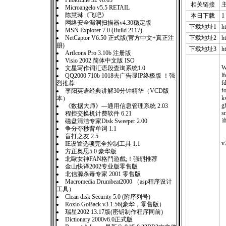
PhotoLine 32 v8.03
相关链接
Microangelo v5.5 RETAIL
陈慧琳《飞吧》
本日下载
1
网络安全漏洞扫描器v4.30稳定版
下载地址1
h
MSN Explorer 7.0 (Build 2117)
NetCaptor V6.50 正式版(官方中文+真正注
下载地址2
h
册)
下载地址3
ht
ArtIcons Pro 3.10b 注册版
Visio 2002 简体中文版 ISO
文星写作词汇语段查询系统1.0
l
QQ2000 710b 1018去广告显IP终极版 ！强
烈推荐
李阳英语经典讲解30分钟精华（VCD版
本）
《数据大师》—通用信息管理系统 2.03
s
程控交换机计费软件 6.21
磁盘清洁专家Disk Sweeper 2.00
争分夺秒背单词 1.1
盲打之友 2.5
v
IE设置选项完全控制工具 1.1
方正奥思5.0 豪华版
北歐女神FAN格鬥遊戲;！强烈推荐
金山快译2002专业版零售版
北信源杀毒专家 2001 零售版
Macromedia Drumbeat2000 （asp程序设计
工具）
Clean disk Security 5.0 (附序列号)
Roxio GoBack v3.1.56(豪华，零售版）
瑞星2002 13.17版(密钥制作程序同前)
Dictionary 2000v6.0正式版