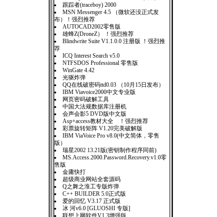
跟踪者(traceboy) 2000
MSN Messenger 4.5 （微软还没正式发
布）！强烈推荐
AUTOCAD2002零售版
雄蜂Z(DroneZ） ！强烈推荐
Blindwrite Suite V1.1.0.0 注册版 ！强烈推
荐
ICQ Interest Search v5.0
NTFSDOS Professional 零售版
WinGate 4.42
光驱炸弹
QQ在线破密码ttd0.03 （10月15日发布）
IBM Viavoice2000中文专业版
网页密码破解工具
中国大法规数据库注册机
会声会影5 DVD版中文版
Asp+access教材大全 ！强烈推荐
彩票旋转矩阵 V1.20完美破解版
IBM ViaVoice Pro v8.0(中文简体，零售
版）
瑞星2002 13.21版(密钥制作程序同前)
MS.Access.2000.Password.Recovery.v1.0零
售版
金庸快打
超级商业网站全套源码
Q之舞之淮工专版炸弹
C++ BUILDER 5.0正式版
爱的回忆 V3.17 正式版
冰 河v6.0 [GLUOSHI 专版]
联想上网软件V1.3增强版