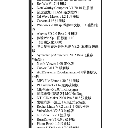
RenWiz V1.7 注册版
NoteWorthy Composer V1.70.10 注册版
卧虎藏龙 [FLASH游戏推荐]
Cd Wave Maker v1.2.1 注册版
Canasta 4.16 注册版
Windows 2000 sp3简体中文版 ！强烈推
荐
Alteros 3D 2.0 Beta 2 注册版
体验WinXp－图标篇 1.10
《自由汉化3000》
飞天餐饮娱乐管理系统 V3.24 标准版破解
版
Symantec pcAnywhere 2002 Beta（兼容
WinXP）
Nico's Viewer 1.09 汉化版
Cookie Pal 1.7a 破解版
ACDSystems.RoboEnhancer.v1.0零售版汉
化包
MP3 File Editor 4.30.2 注册版
PECompact.v1.67完美破解版
ClipMate.v5.3.07.Incl.Keygen
韩流来袭 [现场版]-MC HotDog
NTI CD-Maker 2000 Pro 5.015 汉化版
发啦彩票下注王 1.6.8正式安装版
Redhat Linux V7.2 disk1 ！强烈推荐
VideoMach V2.5.3 破解版
GIF2SWF V2.1 注册版
BurnDrive V1.0.0.8 破解版
Photo-Brush 1.6 汉化版