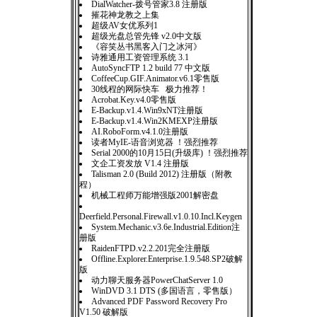
DialWatcher-拨号管家3.8 注册版
摧花神龙教之上集
超级AV女优系列1
超级光盘总管先锋 v2.0中文版
《容笑丛书黑客入门之冰河》
诗雅通用工资管理系统 3.1
AutoSyncFTP 1.2 build 77 中文版
CoffeeCup.GIF.Animator.v6.1零售版
30线程的网际快车 极力推荐！
Acrobat.Key.v4.0零售版
E-Backup.v1.4.Win9xNT注册版
E-Backup.v1.4.Win2KMEXP注册版
AI.RoboForm.v4.1.0注册版
读者MyIE-语音浏览器 ！强烈推荐
Serial 2000的10月15日(升级库) ！强烈推荐
文企工资发放 V1.4 注册版
Talisman 2.0 (Build 2012) 注册版（附教
程）
机械工程师万能增强版2001解密盘
Deerfield.Personal.Firewall.v1.0.10.Incl.Keygen
System.Mechanic.v3.6e.Industrial.Edition注
册版
RaidenFTPD.v2.2.201完全注册版
Offline.Explorer.Enterprise.1.9.548.SP2破解
版
动力聊天服务器PowerChatServer 1.0
WinDVD 3.1 DTS (多国语言，零售版）
Advanced PDF Password Recovery Pro
V1.50 破解版