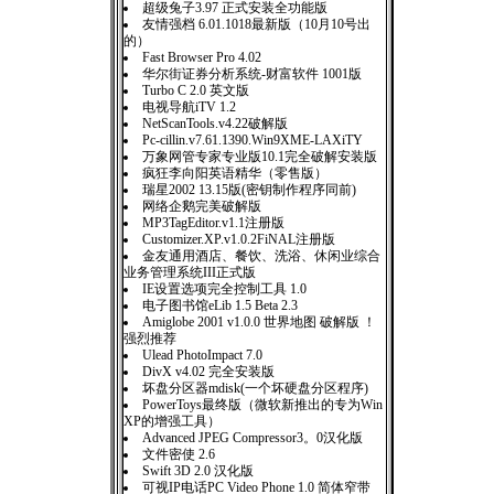
超级兔子3.97 正式安装全功能版
友情强档 6.01.1018最新版（10月10号出
的）
Fast Browser Pro 4.02
华尔街证券分析系统-财富软件 1001版
Turbo C 2.0 英文版
电视导航iTV 1.2
NetScanTools.v4.22破解版
Pc-cillin.v7.61.1390.Win9XME-LAXiTY
万象网管专家专业版10.1完全破解安装版
疯狂李向阳英语精华（零售版）
瑞星2002 13.15版(密钥制作程序同前)
网络企鹅完美破解版
MP3TagEditor.v1.1注册版
Customizer.XP.v1.0.2FiNAL注册版
金友通用酒店、餐饮、洗浴、休闲业综合
业务管理系统III正式版
IE设置选项完全控制工具 1.0
电子图书馆eLib 1.5 Beta 2.3
Amiglobe 2001 v1.0.0 世界地图 破解版 ！
强烈推荐
Ulead PhotoImpact 7.0
DivX v4.02 完全安装版
坏盘分区器mdisk(一个坏硬盘分区程序)
PowerToys最终版（微软新推出的专为Win
XP的增强工具）
Advanced JPEG Compressor3。0汉化版
文件密使 2.6
Swift 3D 2.0 汉化版
可视IP电话PC Video Phone 1.0 简体窄带