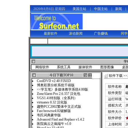
2026年8月6日 星期四
美国主站
|
中国主站
|
新闻
|
最新软件
滚动新闻
广告赚钱
同学
学
网络软件
系统工具
媒体软件
图形图像
桌
今日下载TOP10
软件下载
>>
CoolDVD v2.40 FIXED
博奥彩票分析系统千禧版
软件名称
超
<<学五笔》多媒体教学系统4.00版
软件类型
ZoneAlarm Pro 2.6.357 汉化包
VGS1.41特别版（全系列）
运行环境
W
virtuanes 0.32 汉化版
授权方式
趨勢PCC2002繁体中文正式版
Fast browrse4.02破解版
软件大小
1
韦氏词典豪华版
软件评价
Advanced Find and Replace v1.4.2
医院疯云之疯端午 v1.0
上传时间
2