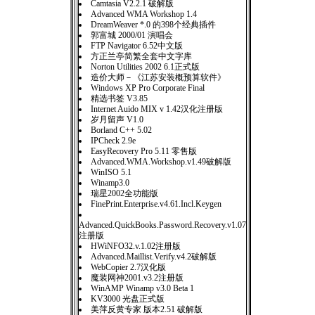
Camtasia V2.2.1 破解版
Advanced WMA Workshop 1.4
DreamWeaver *.0 的398个经典插件
郭富城 2000/01 演唱会
FTP Navigator 6.52中文版
方正兰亭简繁全套中文字库
Norton Utilities 2002 6.1正式版
造价大师－《江苏安装概预算软件》
Windows XP Pro Corporate Final
精选书签 V3.85
Internet Auido MIX v 1.42汉化注册版
岁月留声 V1.0
Borland C++ 5.02
IPCheck 2.9e
EasyRecovery Pro 5.11 零售版
Advanced.WMA.Workshop.v1.49破解版
WinISO 5.1
Winamp3.0
瑞星2002全功能版
FinePrint.Enterprise.v4.61.Incl.Keygen
Advanced.QuickBooks.Password.Recovery.v1.07
注册版
HWiNFO32.v.1.02注册版
Advanced.Maillist.Verify.v4.2破解版
WebCopier 2.7汉化版
魔装网神2001.v3.2注册版
WinAMP Winamp v3.0 Beta 1
KV3000 光盘正式版
美萍反黄专家 版本2.51 破解版