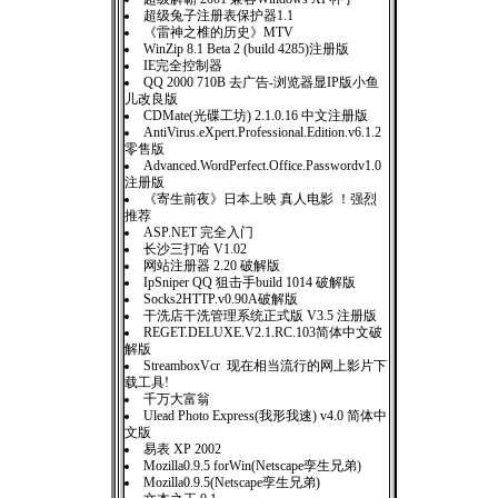
超级兔子注册表保护器1.1
《雷神之椎的历史》MTV
WinZip 8.1 Beta 2 (build 4285)注册版
IE完全控制器
QQ 2000 710B 去广告-浏览器显IP版小鱼
儿改良版
CDMate(光碟工坊) 2.1.0.16 中文注册版
AntiVirus.eXpert.Professional.Edition.v6.1.2
零售版
Advanced.WordPerfect.Office.Passwordv1.0
注册版
《寄生前夜》日本上映 真人电影 ！强烈
推荐
ASP.NET 完全入门
长沙三打哈 V1.02
网站注册器 2.20 破解版
IpSniper QQ 狙击手build 1014 破解版
Socks2HTTP.v0.90A破解版
干洗店干洗管理系统正式版 V3.5 注册版
REGET.DELUXE.V2.1.RC.103简体中文破
解版
StreamboxVcr 现在相当流行的网上影片下
载工具!
千万大富翁
Ulead Photo Express(我形我速) v4.0 简体中
文版
易表 XP 2002
Mozilla0.9.5 forWin(Netscape孪生兄弟)
Mozilla0.9.5(Netscape孪生兄弟)