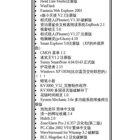
Head Line Studio注册版
WinFlash
Fantasia Web Explorer 2001
e族小天使 V2.1注册版
程式猎人(Phunter) V1.30 破解版
资治通鉴全文检索阅读系统ZztjBook 2.1
视窗锁王 5.0
程式猎人(Phunter) V1.27 注册版
电脑幽灵(pcGhost) 4.10
Smart Explorer 5.0注册版 （XP的外观界
面）
CMOS 菜单 1.5
速览王V1.2 注册版
Sunny SmartNote 4.04.0143 正式版
护花使者 2.11
Windows XP OEM(比尔盖茨交给联想的）
！！！
蜡笔小新
KV3000_V.52_完整制作程序
KV3000 多国语言版破解补丁
花猫时间精灵 1.0
System Mechanic 3.6e 多功能系统维修师注
册版
泡泡龙III 简体中文版
清一的网址收藏 2.4
HideIt 2.0
ZoneAlarm Pro 2.6.357 汉化包(第二版)
PC-Cillin 2002 V9.0 繁体中文版
WaveSurround for Winamp 3.2 破解版
BCL Magellan 4.2 汉化破解版