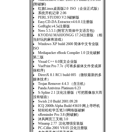
(附破解)
红旗Linux桌面版2.0 ISO（企业正式版）
系统开机记录 2.06
PERL.STUDIO.V2.0破解版
Easy.CD-DA.Extractor.v4.6.0.1注册版
GetRight.v4.5a注册版
Nero 5.5.5.1 (附官方简体中文语言包)
KYODAI MAHJONGG 17.24注册版 （相
当好玩的麻将游戏）
Windows XP build 2600 简体中文专业版
ISO
Mediapacker eBook Compiler 1.0 汉化破解
第二版
Visual C++ 6.0英文企业版
VuePrint Pro 7.7e (可将多媒体文件变成屏
保程序)
DirectX 8.1 RC1 build 695 （微软最新的多
媒体技术）
Trojan Remover 4.4.3 （含注机）
Panda Antivirus Platinum 6.23
S-Spline 2.1 汉化注册版（可把图像放大而
没有锯齿）
Swish 2.0 Build 2001.09.28
ICQ 2000b Alpha Build #3619 网上寻呼机
轻轻松松学五笔3.0网络版破解
xReminder Pro 3.8 (附破解)
沐风网页三叉戟 3.0
Winamp 2.77 汉化增强安装版
PC-Cillin 2001 V8.05 汉化注册版