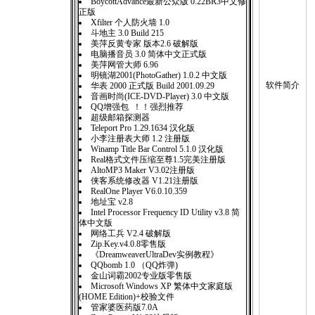
BoycottAdvance最新公众版 0.22BR3中文修
6
正版
Xfilter 个人防火墙 1.0
(
斗地主 3.0 Build 215
美萍反黄专家 版本2.6 破解版
1
电脑播音员 3.0 简体中文正式版
美萍网管大师 6.96
明镜湖2001(PhotoGather) 1.0.2 中文版
软件简介
华表 2000 正式版 Build 2001.09.29
音画时尚(ICE-DVD-Player) 3.0 中文版
QQ增强包 ！！强烈推荐
超级邮箱探测器
Teleport Pro 1.29.1634 汉化版
小李注册表大师 1.2 注册版
Winamp Title Bar Control 5.1.0 汉化版
Real格式文件压缩至尊1.5完美注册版
AltoMP3 Maker V3.02注册版
侠客系统修改器 V1.21注册版
RealOne Player V6.0.10.359
地址宝 v2.8
Intel Processor Frequency ID Utility v3.8 简
体中文版
网络工兵 V2.4 破解版
Zip.Key.v4.0.8零售版
2
《DreamweaverUltraDev实例教程》
3
QQbomb 1.0 （QQ炸弹)
4
金山词霸2002专业版零售版
Microsoft Windows XP 繁体中文家庭版
(HOME Edition)+校验文件
管家婆医药版7.0A