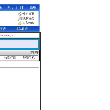
乐
|
图片
|
BT
|
论坛
设为首页
联系我们
加入收藏
英语
本站日语
like water, soft and supple in appearance, yet containing limitless power tha
特别栏目
智能手机
B