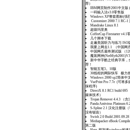
荐）
IBM网页制作2001中文版 
一码输入法v3.0零售版
Windows XP整套图标(强
Customizer 2000 7.1 RC
Mandrake Linux 8.1
超级玛里奥
CoffeeCup Firestarter v4
几个脚本下载
走遍美国听力与练习 IS
我要上网去1.1 （中国
中国网爪最终测试版 （12
魔装网神(NetMyth2001
新中华字酷之经典字库，全
荐！
智能五笔5。10版
30线程的网际快车 极力
Windows 2000 sp2简
VuePrint Pro 7.7e 
保程序)
DirectX 8.1 RC1 buil
媒体技术）
Trojan Remover 4.4.3 
Panda Antivirus Platinum 6
S-Spline 2.1 汉化注
没有锯齿）
Swish 2.0 Build 2001.09.28
Mediapacker eBook Comp
第二版
Hare 能加速windows