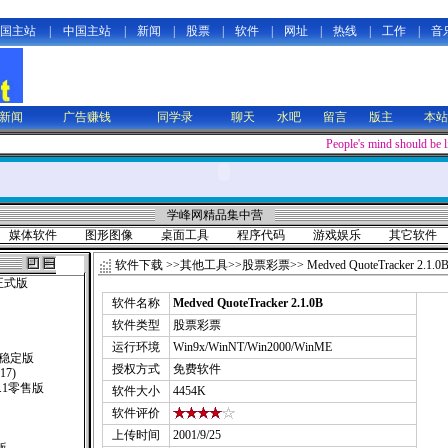
国主站
|
中国主站
|
新闻
|
股票
|
软件
|
网址
|
热线
|
工作
|
音
新闻
广告赚钱
同学录
聊天
水吧
留言
版主
本站
People's mind should be 
学峰网精品集中营
媒体软件
图形图像
桌面工具
程序代码
游戏娱乐
其它软件
软件下载
>>
其他工具
>>
股票彩票
>> Medved QuoteTracker 2.1.0
正式版
软件名称
Medved QuoteTracker 2.1.0B
软件类型
股票彩票
运行环境
Win9x/WinNT/Win2000/WinME
0稳定版
授权方式
免费软件
117)
.v6.1零售版
软件大小
4454K
软件评价
上传时间
2001/9/25