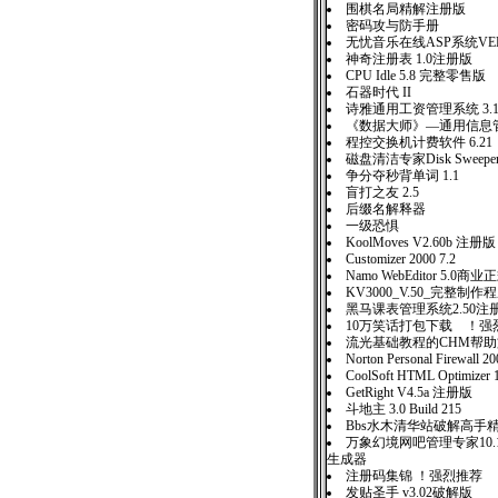
围棋名局精解注册版
密码攻与防手册
无忧音乐在线ASP系统VER1
神奇注册表 1.0注册版
CPU Idle 5.8 完整零售
石器时代 II
诗雅通用工资管理系统 3.
《数据大师》—通用信息管理
程控交换机计费软件 6.21
磁盘清洁专家Disk Sweeper 
争分夺秒背单词 1.1
盲打之友 2.5
后缀名解释器
一级恐惧
KoolMoves V2.60b 注册版
Customizer 2000 7.2
Namo WebEditor 5.0商
KV3000_V.50_完整制
黑马课表管理系统2.50注
10万笑话打包下载 ！强
流光基础教程的CHM帮
Norton Personal Firewall
CoolSoft HTML Optimizer 
GetRight V4.5a 注册版
斗地主 3.0 Build 215
Bbs水木清华站破解高手
万象幻境网吧管理专家10
生成器
注册码集锦 ！强烈推荐
发贴圣手 v3.02破解版