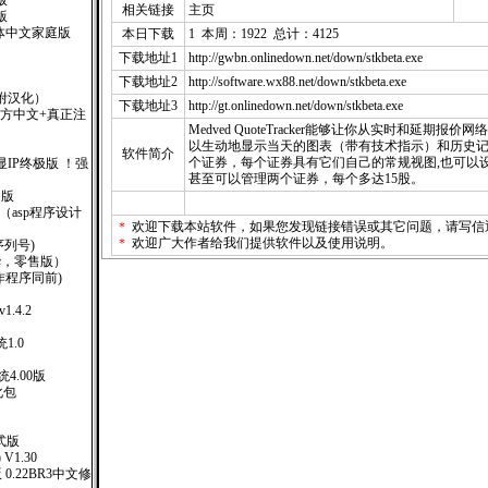
版
相关链接
主页
版
XP 繁体中文家庭版
本日下载
1 本周：1922 总计：4125
下载地址1
http://gwbn.onlinedown.net/down/stkbeta.exe
下载地址2
http://software.wx88.net/down/stkbeta.exe
 （附汉化）
下载地址3
http://gt.onlinedown.net/down/stkbeta.exe
式版(官方中文+真正注
Medved QuoteTracker能够让你从实时和延期
以生动地显示当天的图表（带有技术指示）和历史
软件简介
个证券，每个证券具有它们自己的常规视图,也可以
广告显IP终极版 ！强
甚至可以管理两个证券，每个多达15股。
售版
000 （asp程序设计
＊
欢迎下载本站软件，如果您发现链接错误或其它问题，请
写信
＊
欢迎广大作者给我们提供软件以及使用说明。
(附序列号)
6(豪华，零售版）
钥制作程序同前)
 v1.4.2
1.0
4.00版
汉化包
）
式版
 V1.30
版 0.22BR3中文修