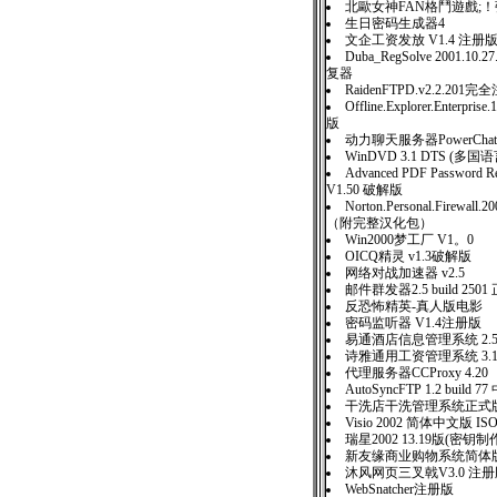
北歐女神FAN格鬥遊戲;
生日密码生成器4
文企工资发放 V1.4 注册
Duba_RegSolve 2001.1
复器
RaidenFTPD.v2.2.201
Offline.Explorer.Enterpris
版
动力聊天服务器PowerChatSer
WinDVD 3.1 DTS (
Advanced PDF Password Re
V1.50 破解版
Norton.Personal.Firewall
（附完整汉化包）
Win2000梦工厂 V1。0
OICQ精灵 v1.3破解版
网络对战加速器 v2.5
邮件群发器2.5 build 25
反恐怖精英-真人版电影
密码监听器 V1.4注册版
易通酒店信息管理系统 2.
诗雅通用工资管理系统 3.
代理服务器CCProxy 4.20
AutoSyncFTP 1.2 build 
干洗店干洗管理系统正式版 
Visio 2002 简体中文版 IS
瑞星2002 13.19版(密钥
新友缘商业购物系统简
沐风网页三叉戟V3.0 
WebSnatcher注册版