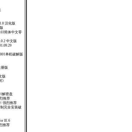
版
 5.1.0 汉化版
化版
er.4.03简体中文零
1.0.2 中文版
1.09.29
.001单机破解版
 注册版
文版
河》
01解密盘
强烈推荐
 ！强烈推荐
台限制完全安装破
or IE 6
！强烈推荐