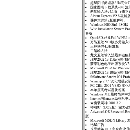
超星图书阅读器3.54完全
国家图书下载系统v0.8 注
两笔输入法v4.1版 （修正
Album Express V2.6 破解
课件大师第2版破解补丁
Windows2000 3in1 ISO版
Wise.Installation.System.Pr
售版
Quick3D.v3.0.Full.WiN32-
万能五笔2001版多元输入
王林快码4.0标准版
二笔输入法
龙文五笔输入法最新破解
瑞星2002 13.11版(密钥
蒙泰彩色电子出版系统V5
Microsoft Plus! for Wind
瑞星2002 13.10版(密
SiSoftware Sandra 001 P
Winamp 2.77 汉化增强
PC-Cillin 2001 V8.05 
本年度高考试题及答案
Windows ME 最终简
Internet与Intranet系列丛
★魔装网神 2001 3.2
神雕97（DOS版）完
Advanced.OE.Password.Re
版
Microsoft MSDN Libra
艳星广告
反恐精英 v1.3 完全商