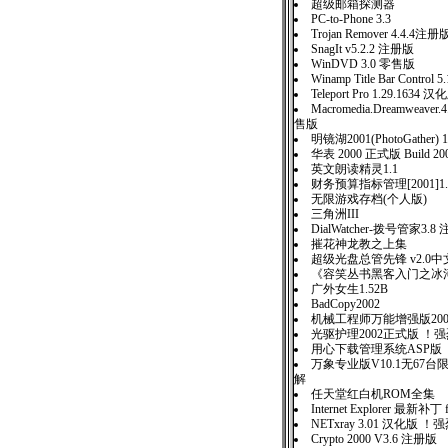
超级邮箱探测器
PC-to-Phone 3.3
Trojan Remover 4.4.4注册
SnagIt v5.2.2 注册版
WinDVD 3.0 零售版
Winamp Title Bar Control
Teleport Pro 1.29.1634 汉
Macromedia.Dreamweav
售版
明镜湖2001(PhotoGather) 
华表 2000 正式版 Build 200
英文朗读精灵1.1
财务预算指标管理[2001]1
无限游戏存档(个人版)
三角洲III
DialWatcher-拨号管家3.8
摧花神龙教之上集
超级光盘总管先锋 v2.0中
《容笑丛书黑客入门之冰
广外女生1.52B
BadCopy2002
机械工程师万能增强版20
光驱护理2002正式版 ！
用心下载管理系统ASP版
万象专业版V10.1无67
解
任天堂红白机ROM全集
Internet Explorer 最新补丁 f
NETxray 3.01 汉化版 
Crypto 2000 V3.6 注册版