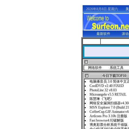
2026年8月8日 星期六
美
最新软件
滚动
网络软件
系统工具
今日下载TOP10
电脑播音员 3.0 简体中文
CoolDVD v2.40 FIXED
PhotoLine 32 v8.03
Microangelo v5.5 RETAIL
陈慧琳《飞吧》
网络安全漏洞扫描器v4.3
MSN Explorer 7.0 (Build 2
CoffeeCup.GIF.Animator
ArtIcons Pro 3.10b 注册版
Fast browrse4.02破解版
博奥彩票分析系统千禧版