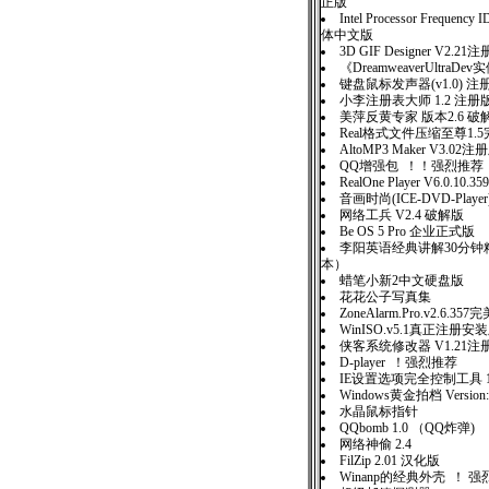
正版
Intel Processor Frequency I
体中文版
3D GIF Designer V2.21
《DreamweaverUltraD
键盘鼠标发声器(v1.0) 注
小李注册表大师 1.2 注册
美萍反黄专家 版本2.6 破
Real格式文件压缩至尊1.
AltoMP3 Maker V3.02注
QQ增强包 ！！强烈推荐
RealOne Player V6.0.10.359
音画时尚(ICE-DVD-Player
网络工兵 V2.4 破解版
Be OS 5 Pro 企业正式版
李阳英语经典讲解30分钟
本）
蜡笔小新2中文硬盘版
花花公子写真集
ZoneAlarm.Pro.v2.6.3
WinISO.v5.1真正注册安
侠客系统修改器 V1.21注
D-player ！强烈推荐
IE设置选项完全控制工具 1
Windows黄金拍档 Version:
水晶鼠标指针
QQbomb 1.0 （QQ炸弹)
网络神偷 2.4
FilZip 2.01 汉化版
Winanp的经典外壳 ！ 