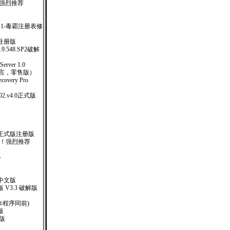
！强烈推荐
版
0.27.1-毒霸注册表修
完全注册版
e.1.9.548.SP2破解
ver 1.0
多国语言，零售版）
covery Pro
.2002.v4.0正式版
01 正式版注册版
 ！强烈推荐
5
1
77 中文版
V3.3 破解版
O
制作程序同前)
体版
注册版