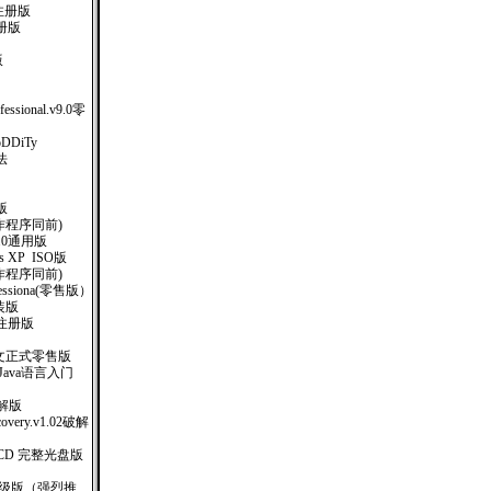
注册版
册版
）
版
ofessional.v9.0零
oDDiTy
法
版
制作程序同前)
.0通用版
ows XP ISO版
钥制作程序同前)
rofessiona(零售版）
安装版
汉化注册版
体中文正式零售版
书 Java语言入门
美破解版
covery.v1.02破解
ry 3CD 完整光盘版
业升级版（强烈推