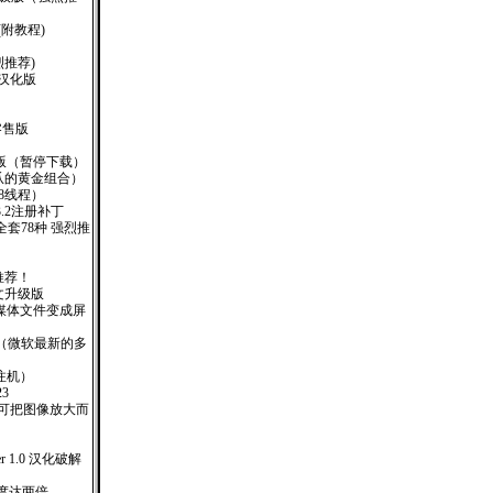
(附教程)
烈推荐)
-1 汉化版
.1零售版
O版（暂停下载）
网爪的黄金组合）
8线程）
)V3.2注册补丁
套78种 强烈推
推荐！
体中文升级版
(可将多媒体文件变成屏
d 695 （微软最新的多
（含注机）
.23
册版（可把图像放大而
iler 1.0 汉化破解
的速度达两倍