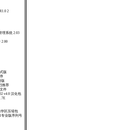
.0 2
版
1
系统 2.03
2.00
业正式版
作程序
册版
烈推荐
助文件
 2002 v4.0 汉化包
1.7E
精华区压缩包
.1专业版序列号