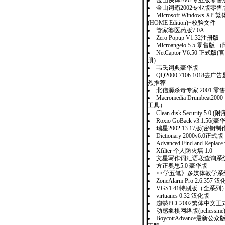
金山快译2002专业版零售
金山词霸2002专业版零售
Microsoft Windows 
(HOME Edition)+校验文件
管家婆医药版7.0A
Zero Popup V1.32注册版
Microangelo 5.5 零售版
NetCaptor V6.50 正
册)
韦氏词典豪华版
QQ2000 710b 1018去
烈推荐
北信源杀毒专家 2001 零
Macromedia Drumbeat2
工具）
Clean disk Security 5.0 
Roxio GoBack v3.1.5
瑞星2002 13.17版(密
Dictionary 2000v6.0正式版
Advanced Find and Replace
Xfilter 个人防火墙 1.0
文星写作词汇语段查询系统
方正奥思5.0 豪华版
<<学五笔》多媒体教学系统
ZoneAlarm Pro 2.6.357 
VGS1.41特别版（全系列
virtuanes 0.32 汉化版
趨勢PCC2002繁体中文正
动感象棋网络版(pchessme)
BoycottAdvance最新公众