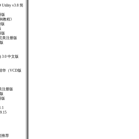
D Utility v3.8 简
注册版
ev实例教程》
册版
版
解版
5完美注册版
册版
) 3.0 中文版
精华（VCD版
57完美注册版
装版
册版
.1
9.15
强烈推荐