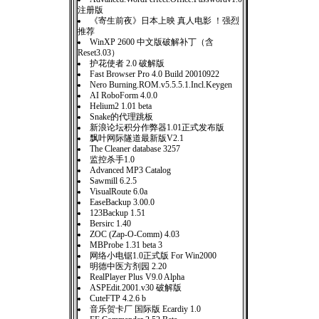
注册版
《寄生前夜》日本上映 真人电影 ！强烈
推荐
WinXP 2600 中文版破解补丁（含
Reset3.03）
护花使者 2.0 破解版
Fast Browser Pro 4.0 Build 20010922
Nero Burning.ROM.v5.5.5.1.Incl.Keygen
AI RoboForm 4.0.0
Helium2 1.01 beta
Snake的代理跳板
新浪论坛积分作弊器1.01正式发布版
飘叶网际隧道最新版V2.1
The Cleaner database 3257
监控杀手1.0
Advanced MP3 Catalog
Sawmill 6.2.5
VisualRoute 6.0a
EaseBackup 3.00.0
123Backup 1.51
Bersirc 1.40
ZOC (Zap-O-Comm) 4.03
MBProbe 1.31 beta 3
网络小电锯1.0正式版 For Win2000
明德中医方剂园 2.20
RealPlayer Plus V9.0 Alpha
ASPEdit.2001.v30 破解版
CuteFTP 4.2.6 b
音乐贺卡厂 国际版 Ecardiy 1.0