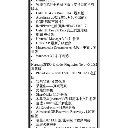
GetItAll 2.0.2
智能五笔注册机修正版（支持目前所有
版本）
CuteFTP 4.2.5 Build 10.4.1最新版
Accelerate 2002 2.0(10月10号出的)
QQ图形留言器 4.0
RealPlayer之狐朋(RealFox) 1.0.0.17
CuteFTP Pro 2.0 Beta 真正的注册机
街霸 鸡蛋版
Uninstall Manager 3.21 注册版
Office XP 最新升级程序
Macromedia Dreamweaver 4.02（中文，零
售版）
Windows XP 补丁程序
Nero.mp3PRO.Encoder.Plugin.for.Nero.v5.5.5.1
零售版
PhotoLine.32.v8.03.MULTILINGUAL注册
版
我形我速4.0 汉化版
采花集——真妮写真
文鼎酷字集
ShareMail.v4.1注册版
木马克星(iparmor) V5.15简体中文注册版
速达3000Pro正式解密版
AI.RoboForm.v4.1.0注册版
Advanced.OE.Password.Recovery.v1.02破
解版
瑞星2002 13.16版(密钥制作程序同前)
后缀名解释器