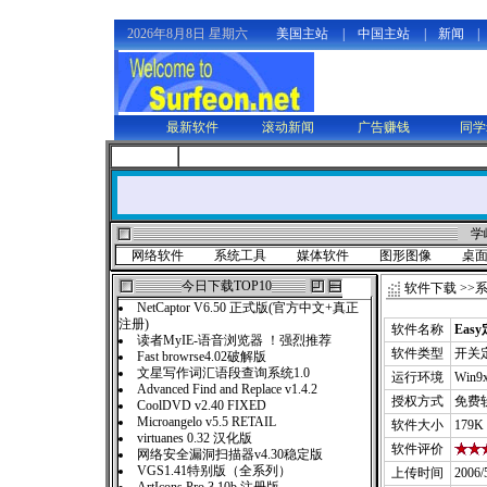
2026年8月8日 星期六
美国主站
|
中国主站
|
新闻
|
最新软件
滚动新闻
广告赚钱
同学
学
网络软件
系统工具
媒体软件
图形图像
桌
今日下载TOP10
软件下载
>>
NetCaptor V6.50 正式版(官方中文+真正
注册)
软件名称
Eas
读者MyIE-语音浏览器 ！强烈推荐
软件类型
开关
Fast browrse4.02破解版
文星写作词汇语段查询系统1.0
运行环境
Win9
Advanced Find and Replace v1.4.2
授权方式
免费
CoolDVD v2.40 FIXED
Microangelo v5.5 RETAIL
软件大小
179K
virtuanes 0.32 汉化版
软件评价
网络安全漏洞扫描器v4.30稳定版
VGS1.41特别版（全系列）
上传时间
2006/