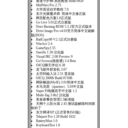
着迷守护神-系统检查 build 0920
MidWavi Pro 2.75
大学英语自学教程 7.0
东方光驱魔术师 简体中文修正版
网页配色方案1.0正式版
Go Live 5.01正式注册版
Nero Burning ROM 5.5.2官方正式版本
Drive Image Pro v4.01官方简体中文破解
版(DOS)
BadCopy99 V2.1正式注册版
WinAce 2.4
GameSpy2.55
Snes9x 1.39 汉化版
Visual IRC 2.00 Preview 9
Go!Across(路路通) 3.4 Beta
OICQ聊天伴侣 6.38
龙飞邮件群发机 3.07
太空码输入法 2.51 普及版
OICQ 2000b Build 0710B
网际畅游(MyIE) 3.01简体中文版
木马克星（iparmor）5.03中文版
Super Pi电脑高手中文版 1.2
Multi-Tag 3.0b2 汉化版
美食家餐饮管理2.5标准版
天网个人防火墙 2.45 测试版解除时间限
制补丁
东方网译XP (正式零售ISO版)
Teleport Pro 1.29 Build 1632
BatteryMon 1.0
KeyboardTest 1.0