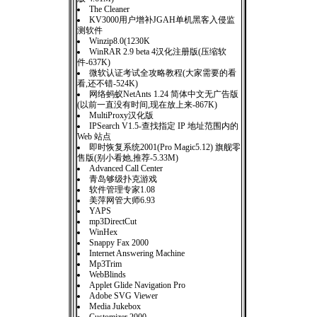
The Cleaner
KV3000用户增补JGAH单机黑客入侵监
测软件
Winzip8.0(1230K
WinRAR 2.9 beta 4汉化注册版(压缩软
件-637K)
微软认证考试全攻略教程(大家需要的看
看,还不错-524K)
网络蚂蚁NetAnts 1.24 简体中文无广告版
(以前一直没有时间,现在放上来-867K)
MultiProxy汉化版
IPSearch V1.5-查找指定 IP 地址范围内的
Web 站点
即时恢复系统2001(Pro Magic5.12) 旗舰零
售版(别小看她,推荐-5.33M)
Advanced Call Center
青岛够级扑克游戏
软件管理专家1.08
美萍网管大师6.93
YAPS
mp3DirectCut
WinHex
Snappy Fax 2000
Internet Answering Machine
Mp3Trim
WebBlinds
Applet Glide Navigation Pro
Adobe SVG Viewer
Media Jukebox