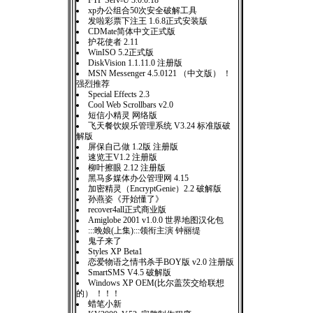
FTP Serv-U 3.0.0.18
xp办公组合50次安全破解工具
发啦彩票下注王 1.6.8正式安装版
CDMate简体中文正式版
护花使者 2.11
WinISO 5.2正式版
DiskVision 1.1.11.0 注册版
MSN Messenger 4.5.0121 （中文版） ！
强烈推荐
Special Effects 2.3
Cool Web Scrollbars v2.0
短信小精灵 网络版
飞天餐饮娱乐管理系统 V3.24 标准版破
解版
屏保自己做 1.2版 注册版
速览王V1.2 注册版
柳叶擦眼 2.12 注册版
黑马多媒体办公管理网 4.15
加密精灵（EncryptGenie）2.2 破解版
孙燕姿《开始懂了》
recover4all正式商业版
Amiglobe 2001 v1.0.0 世界地图汉化包
:::晚娘(上集):::领衔主演 钟丽缇
鬼子来了
Styles XP Beta1
恋爱物语之情书杀手BOY版 v2.0 注册版
SmartSMS V4.5 破解版
Windows XP OEM(比尔盖茨交给联想
的） ！！！
蜡笔小新