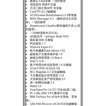
鹿鼎记 Flash全集 ！强烈推荐
泡泡龙III 简体中文版
大话三国之凤仪亭 完全版
CuteFTP.v4.2.5破解版
ACDSystems.RoboEnhancer.v1.0零售版
MSN Messenger 4.5 （微软还没正式发
布）！强烈推荐
Dreamweaver UltraDev网页编程不求人(强
烈推荐）
《104种清除木马方法》
QQ狙击手－IpSniper Build 1014
跟踪者2000 注册版
同步精灵 1.5
WinSock Expert 0.3
电子收藏家DataCollector 5.02
超级兔子注册表保护器 1.0
超级文档管理器 2.0 Beta 4
WinCV 0.41
客户管理分析信息系统 1.0 注册版
32-bit FTPf9.34.02(10.18)
BCL Magellan 4.2 汉化破解版
飞天餐饮娱乐管理系统 3.24
大管家固定资产管理系统 4.5
清一的网址收藏 2.4
HideIt 2.0
ZoneAlarm Pro 2.6.357 汉化包(第二版)
PC-Cillin 2002 V9.0 繁体中文版
IBM ViaVoice Pro v8.0(中文简体，零售
版）
32bit Web Browser w9.34.01汉化破解版