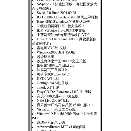
S-Spline 2.1 汉化注册版（可把图像放大
而没有锯齿）
Swish 2.0 Build 2001.09.28
ICQ 2000b Alpha Build #3619 网上寻呼机
Hare 能加速windows的速度达两倍
30线程的网际快车 极力推荐！
IBM.ViaVoice.Pro.8.0简体中文版
中蓝网安Nimda专用清除软件 V7.0
DirectX 8.1 RC1 build 695 （微软最新的
多媒体技术）
雷电IIIV3.05中文版
Windows2000 3in1 ISO版
超级玛里奥
沙丘魔堡之帝王3000中文正式版
IE标题“修理工”(iefix) 2.0
沐风网页三叉戟 3.0
可研专家Kyzjav AV 2.0
DVD2AVI 1.82
GetRight.v4.5a注册版
Tweak-XP 1.19
Easy.CD-DA.Extractor.v4.6.0.1注册版
实况2000欧洲isspro2完全版
NBA Live 2001硬盘版
音乐贺卡厂钻石会员版 v5.00（酷！）
Visual C++ 6.0英文企业版
Windows XP build 2600 简体中文专业版
ISO
系统开机记录 2.06
AdvancedInstant MPRv1.0破解版