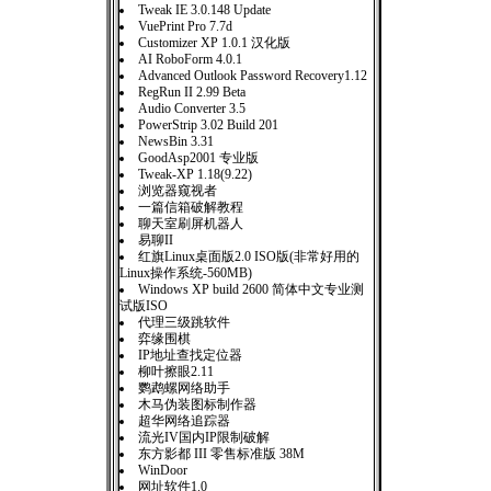
Tweak IE 3.0.148 Update
VuePrint Pro 7.7d
Customizer XP 1.0.1 汉化版
AI RoboForm 4.0.1
Advanced Outlook Password Recovery1.12
RegRun II 2.99 Beta
Audio Converter 3.5
PowerStrip 3.02 Build 201
NewsBin 3.31
GoodAsp2001 专业版
Tweak-XP 1.18(9.22)
浏览器窥视者
一篇信箱破解教程
聊天室刷屏机器人
易聊II
红旗Linux桌面版2.0 ISO版(非常好用的
Linux操作系统-560MB)
Windows XP build 2600 简体中文专业测
试版ISO
代理三级跳软件
弈缘围棋
IP地址查找定位器
柳叶擦眼2.11
鹦鹉螺网络助手
木马伪装图标制作器
超华网络追踪器
流光IV国内IP限制破解
东方影都 III 零售标准版 38M
WinDoor
网址软件1.0