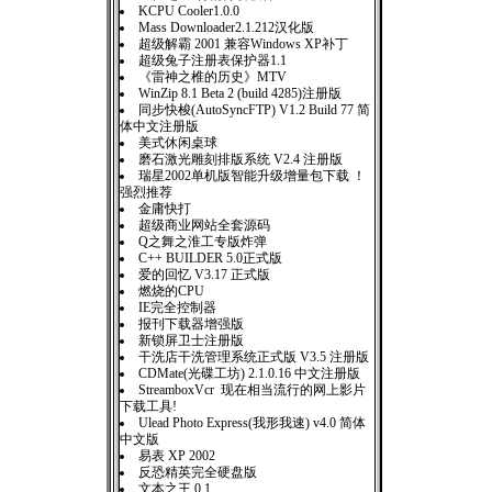
KCPU Cooler1.0.0
Mass Downloader2.1.212汉化版
超级解霸 2001 兼容Windows XP补丁
超级兔子注册表保护器1.1
《雷神之椎的历史》MTV
WinZip 8.1 Beta 2 (build 4285)注册版
同步快梭(AutoSyncFTP) V1.2 Build 77 简
体中文注册版
美式休闲桌球
磨石激光雕刻排版系统 V2.4 注册版
瑞星2002单机版智能升级增量包下载 ！
强烈推荐
金庸快打
超级商业网站全套源码
Q之舞之淮工专版炸弹
C++ BUILDER 5.0正式版
爱的回忆 V3.17 正式版
燃烧的CPU
IE完全控制器
报刊下载器增强版
新锁屏卫士注册版
干洗店干洗管理系统正式版 V3.5 注册版
CDMate(光碟工坊) 2.1.0.16 中文注册版
StreamboxVcr 现在相当流行的网上影片
下载工具!
Ulead Photo Express(我形我速) v4.0 简体
中文版
易表 XP 2002
反恐精英完全硬盘版
文本之王 0.1