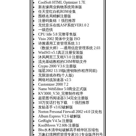
CoolSoft HTML Optimizer 1.7E
新友缘商业购物系统简体版
任天堂红白机ROM全集
围棋名局精解注册版
注册码集锦 ！强烈推荐
无忧音乐在线ASP系统VER1.0 2
一级恐惧
CPU Idle 5.8 完整零售版
Visio 2002 简体中文版 ISO
诗雅通用工资管理系统 3.1
《数据大师》—通用信息管理系统 2.03
WinISO.v5.1真正注册安装版
沐风网页三叉戟V3.0 注册版
流光基础教程的CHM帮助文件
Crypto 2000 V3.6 注册版
瑞星2002 13.19版(密钥制作程序同前)
无限游戏存档(个人版)
网络对战加速器 v2.5
Customizer 2000 7.2
Namo WebEditor 5.0商业正式版
KV3000_V.50_完整制作程序
超星图书阅读器3.54完全注册版
10万笑话打包下载 ！强烈推荐
发贴圣手 v3.02破解版
Norton Personal Firewall 2002 v4.0 汉化包
Album Express V2.6 破解版
GetRight V4.5a 注册版
KoolMoves V2.60b 注册版
Bbs水木清华站破解高手精华区压缩包
万象幻境网吧管理专家10.1专业版序列号