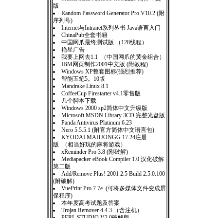
版
Random Password Generator Pro V10.2 (附
序列号)
Internet与Intranet系列丛书 Java语言入门
ChinaPub全套书籍
中国网爪最终测试版 （128线程）
艳星广告
我要上网去1.1 （中国网爪的黄金组合）
IBM网页制作2001中文版 (附教程)
Windows XP整套图标(强烈推荐)
智能五笔5。10版
Mandrake Linux 8.1
CoffeeCup Firestarter v4.1零售版
几个脚本下载
Windows 2000 sp2简体中文升级版
Microsoft MSDN Library 3CD 完整光盘版
Panda Antivirus Platinum 6.23
Nero 5.5.5.1 (附官方简体中文语言包)
KYODAI MAHJONGG 17.24注册
版 （相当好玩的麻将游戏）
xReminder Pro 3.8 (附破解)
Mediapacker eBook Compiler 1.0 汉化破解
第二版
Add/Remove Plus! 2001 2.5 Build 2.5.0.100
(附破解)
VuePrint Pro 7.7e (可将多媒体文件变成屏
保程序)
本年度高考试题及答案
Trojan Remover 4.4.3 （含注机）
PERL.STUDIO.V2.0破解版