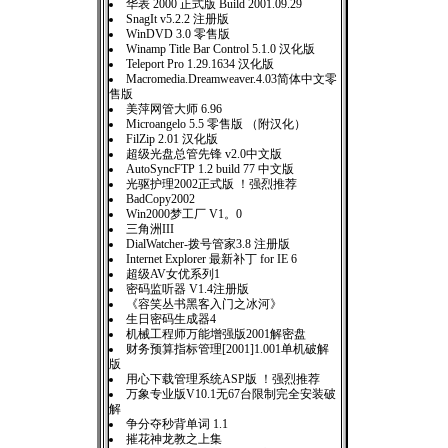
华表 2000 正式版 Build 2001.09.29
SnagIt v5.2.2 注册版
WinDVD 3.0 零售版
Winamp Title Bar Control 5.1.0 汉化版
Teleport Pro 1.29.1634 汉化版
Macromedia.Dreamweaver.4.03简体中文零
售版
美萍网管大师 6.96
Microangelo 5.5 零售版 （附汉化）
FilZip 2.01 汉化版
超级光盘总管先锋 v2.0中文版
AutoSyncFTP 1.2 build 77 中文版
光驱护理2002正式版 ！强烈推荐
BadCopy2002
Win2000梦工厂 V1。0
三角洲III
DialWatcher-拨号管家3.8 注册版
Internet Explorer 最新补丁 for IE 6
超级AV女优系列1
密码监听器 V1.4注册版
《容笑丛书黑客入门之冰河》
生日密码生成器4
机械工程师万能增强版2001解密盘
财务预算指标管理[2001]1.001单机破解
版
用心下载管理系统ASP版 ！强烈推荐
万象专业版V10.1无67台限制完全安装破
解
争分夺秒背单词 1.1
摧花神龙教之上集