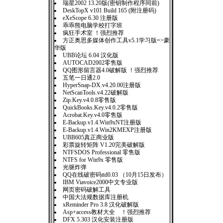
瑞星2002 13.20版(密钥制作程序同前)
DeskTopX v101 Build 165 (附注册码)
eXeScope 6.30 注册版
乖乖熊电脑学校打字班
疯狂手术室 ！强烈推荐
方正奥思多媒体创作工具v5.1学习版=>豪
华版
UBB论坛 6.04 汉化版
AUTOCAD2002零售版
QQ图形留言器4.0破解版 ！强烈推荐
五笔一日通2.0
HyperSnap-DX.v4.20.00注册版
NetScanTools.v4.22破解版
Zip.Key.v4.0.8零售版
QuickBooks.Key.v4.0.2零售版
Acrobat.Key.v4.0零售版
E-Backup.v1.4.Win9xNT注册版
E-Backup.v1.4.Win2KMEXP注册版
UBB605真正商业版
彩票旋转矩阵 V1.20完美破解版
NTFSDOS Professional 零售版
NTFS for Win9x 零售版
光驱炸弹
QQ在线破密码ttd0.03 （10月15日发布）
IBM Viavoice2000中文专业版
网页密码破解工具
中国大法规数据库注册机
xReminder Pro 3.8 汉化破解版
Asp+access教材大全 ！强烈推荐
DFX 5.303 汉化安装注册版