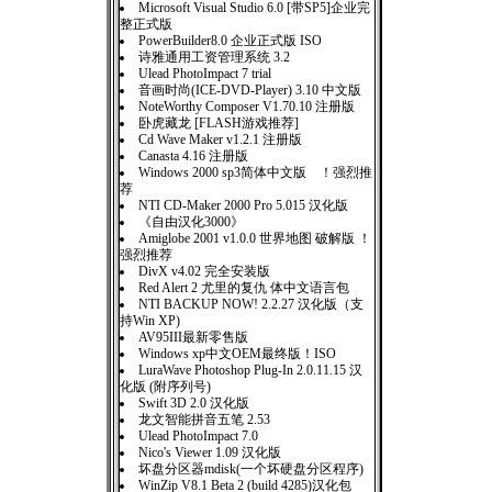
Microsoft Visual Studio 6.0 [带SP5]企业完
整正式版
PowerBuilder8.0 企业正式版 ISO
诗雅通用工资管理系统 3.2
Ulead PhotoImpact 7 trial
音画时尚(ICE-DVD-Player) 3.10 中文版
NoteWorthy Composer V1.70.10 注册版
卧虎藏龙 [FLASH游戏推荐]
Cd Wave Maker v1.2.1 注册版
Canasta 4.16 注册版
Windows 2000 sp3简体中文版 ！强烈推
荐
NTI CD-Maker 2000 Pro 5.015 汉化版
《自由汉化3000》
Amiglobe 2001 v1.0.0 世界地图 破解版 ！
强烈推荐
DivX v4.02 完全安装版
Red Alert 2 尤里的复仇 体中文语言包
NTI BACKUP NOW! 2.2.27 汉化版（支
持Win XP)
AV95III最新零售版
Windows xp中文OEM最终版！ISO
LuraWave Photoshop Plug-In 2.0.11.15 汉
化版 (附序列号)
Swift 3D 2.0 汉化版
龙文智能拼音五笔 2.53
Ulead PhotoImpact 7.0
Nico's Viewer 1.09 汉化版
坏盘分区器mdisk(一个坏硬盘分区程序)
WinZip V8.1 Beta 2 (build 4285)汉化包