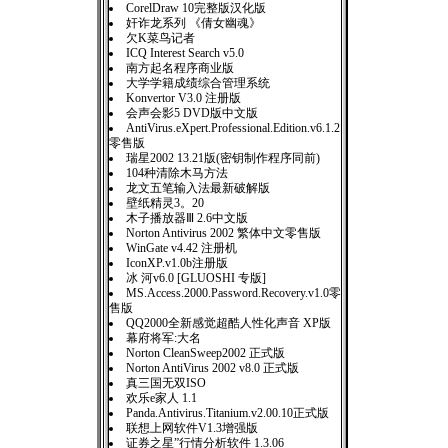
CorelDraw 10完整版汉化版
奸诈龙系列 《倩女幽魂》
欠K菜鸟记者
ICQ Interest Search v5.0
南方起名程序商业版
大学学籍成绩综合管理系统
Konvertor V3.0 注册版
会声会影5 DVD版中文版
AntiVirus.eXpert.Professional.Edition.v6.1.2
零售版
瑞星2002 13.21版(密钥制作程序同前)
104种清除木马方法
龙文五笔输入法最新破解版
壁纸精灵3。20
木子播放器Ⅲ 2.6中文版
Norton Antivirus 2002 繁体中文零售版
WinGate v4.42 注册机
IconXP.v1.0b注册版
冰 河v6.0 [GLUOSHI 专版]
MS.Access.2000.Password.Recovery.v1.0零
售版
QQ2000全新感觉超酷人性化声音 XP版
幕府将军:大名
Norton CleanSweep2002 正式版
Norton AntiVirus 2002 v8.0 正式版
真三国无双ISO
欢乐e家人 1.1
Panda.Antivirus.Titanium.v2.00.10正式版
联想上网软件V1.3增强版
证券之星”行情分析软件 1.3.06