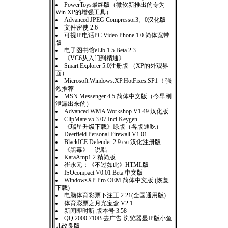
PowerToys最终版（微软新推出的专为
Win XP的增强工具）
Advanced JPEG Compressor3。0汉化版
文件密使 2.6
可视IP电话PC Video Phone 1.0 简体宽带
版
电子图书馆eLib 1.5 Beta 2.3
《VC6从入门到精通》
Smart Explorer 5.0注册版 （XP的外观界
面）
Microsoft.Windows.XP.HotFixes.SP1 ！强
烈推荐
MSN Messenger 4.5 简体中文版（今早刚
泄漏出来的）
Advanced WMA Workshop V1.49 汉化版
ClipMate.v5.3.07.Incl.Keygen
《瑞星升级下载》绿版（各版通吃）
Deerfield Personal Firewall V1.01
BlackICE Defender 2.9.cai 汉化注册版
《黑毒》－说唱
KaraAmp1.2 精简版
崔永元：《不过如此》HTML版
ISOcompact V0.01 Beta 中文版
WindowsXP Pro OEM 简体中文版 (恢复
下载)
电脑体育彩票下注王 2.21(全国通用版)
体育彩票之月光宝盒 V2.1
新闻即时听 版本号 3.58
QQ 2000 710B 去广告-浏览器显IP版小鱼
儿改良版