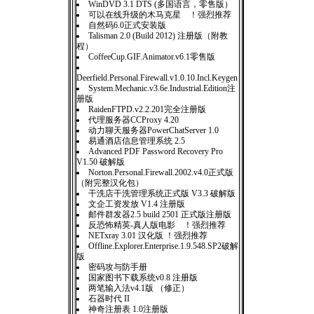
WinDVD 3.1 DTS (多国语言，零售版）
可以在线升级的木马克星 ！强烈推荐
自然码6.0正式安装版
Talisman 2.0 (Build 2012) 注册版（附教
程）
CoffeeCup.GIF.Animator.v6.1零售版
Deerfield.Personal.Firewall.v1.0.10.Incl.Keygen
System.Mechanic.v3.6e.Industrial.Edition注
册版
RaidenFTPD.v2.2.201完全注册版
代理服务器CCProxy 4.20
动力聊天服务器PowerChatServer 1.0
易通酒店信息管理系统 2.5
Advanced PDF Password Recovery Pro
V1.50 破解版
Norton.Personal.Firewall.2002.v4.0正式版
（附完整汉化包）
干洗店干洗管理系统正式版 V3.3 破解版
文企工资发放 V1.4 注册版
邮件群发器2.5 build 2501 正式版注册版
反恐怖精英-真人版电影 ！强烈推荐
NETxray 3.01 汉化版 ！强烈推荐
Offline.Explorer.Enterprise.1.9.548.SP2破解
版
密码攻与防手册
国家图书下载系统v0.8 注册版
两笔输入法v4.1版 （修正）
石器时代 II
神奇注册表 1.0注册版