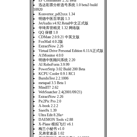
EF Commander 2.52 Beta
迅达彩票分析选号系统 1.0 beta3 build
10920
Konvertor_pdf2xxx 1.34
明德中医百草园 1.3
JetAudio.v4.92.Retail中文正式版
华琦库管精灵 1.32 网络版
QQ 保镖 1.0
CDMate 2.0.9.21 中英文版
FoxMail 4.0.2版
ExtractNow 2.26
Virtual Drive Personal Edition 6.11A正式版
A1Monitor 4.0.0
明德中医顾问系统 2.20
AI RoboForm 3.9.99
PowerStrip 3.02 Build 200 Beta
KCPU Cooler 0.9.1 RC1
BurnInTest 2.2.1006
metapad 3.5 Beta 1
MindIT! 2.62
WebSnatcher 2.4(2001/09/21)
ExtractNow 2.26
Pic2Pic Pro 2.0
A-book 2.2.2
Snes9x 1.39
Ultra Edit 8.20a+
DAEMON Tools v2.88
X-Plane 模拟飞行 v6.1
梅兰小秘书 v1.0
兄弟变速器 1.02