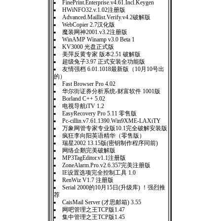
FinePrint.Enterprise.v4.61.Incl.Keygen
HWiNFO32.v.1.02注册版
Advanced.Maillist.Verify.v4.2破解版
WebCopier 2.7汉化版
魔装网神2001.v3.2注册版
WinAMP Winamp v3.0 Beta 1
KV3000 光盘正式版
美萍反黄专家 版本2.51 破解版
超级兔子3.97 正式安装全功能版
友情强档 6.01.1018最新版（10月10号出
的）
Fast Browser Pro 4.02
华尔街证券分析系统-财富软件 1001版
Borland C++ 5.02
电视导航iTV 1.2
EasyRecovery Pro 5.11 零售版
Pc-cillin.v7.61.1390.Win9XME-LAXiTY
万象网管专家专业版10.1完全破解安装版
疯狂李向阳英语精华（零售版）
瑞星2002 13.15版(密钥制作程序同前)
网络企鹅完美破解版
MP3TagEditor.v1.1注册版
ZoneAlarm.Pro.v2.6.357完美注册版
IE设置选项完全控制工具 1.0
RenWiz V1.7 注册版
Serial 2000的10月15日(升级库) ！强烈推
荐
CaisMail Server (才思邮箱) 3.55
网吧管理之王TCP版1.47
集中管理之王TCP版1.45