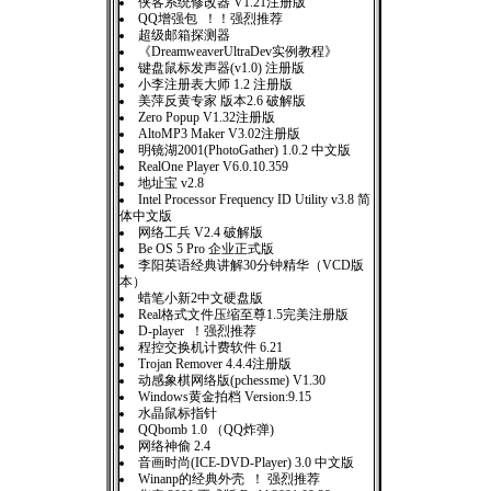
侠客系统修改器 V1.21注册版
QQ增强包 ！！强烈推荐
超级邮箱探测器
《DreamweaverUltraDev实例教程》
键盘鼠标发声器(v1.0) 注册版
小李注册表大师 1.2 注册版
美萍反黄专家 版本2.6 破解版
Zero Popup V1.32注册版
AltoMP3 Maker V3.02注册版
明镜湖2001(PhotoGather) 1.0.2 中文版
RealOne Player V6.0.10.359
地址宝 v2.8
Intel Processor Frequency ID Utility v3.8 简
体中文版
网络工兵 V2.4 破解版
Be OS 5 Pro 企业正式版
李阳英语经典讲解30分钟精华（VCD版
本）
蜡笔小新2中文硬盘版
Real格式文件压缩至尊1.5完美注册版
D-player ！强烈推荐
程控交换机计费软件 6.21
Trojan Remover 4.4.4注册版
动感象棋网络版(pchessme) V1.30
Windows黄金拍档 Version:9.15
水晶鼠标指针
QQbomb 1.0 （QQ炸弹)
网络神偷 2.4
音画时尚(ICE-DVD-Player) 3.0 中文版
Winanp的经典外壳 ！ 强烈推荐