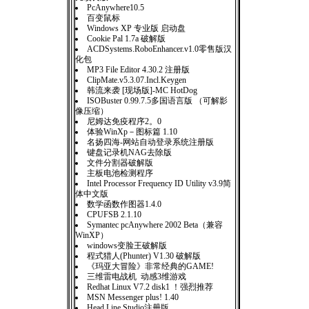
PcAnywhere10.5
百变鼠标
Windows XP 专业版 启动盘
Cookie Pal 1.7a 破解版
ACDSystems.RoboEnhancer.v1.0零售版汉
化包
MP3 File Editor 4.30.2 注册版
ClipMate.v5.3.07.Incl.Keygen
韩流来袭 [现场版]-MC HotDog
ISOBuster 0.99.7.5多国语言版 （可解影
像压缩）
尼姆达免疫程序2。0
体验WinXp－图标篇 1.10
名扬四海-网站自动登录系统注册版
键盘记录机NAG去除版
文件分割器破解版
主板电池检测程序
Intel Processor Frequency ID Utility v3.9简
体中文版
数学函数作图器1.4.0
CPUFSB 2.1.10
Symantec pcAnywhere 2002 Beta（兼容
WinXP）
windows变脸王破解版
程式猎人(Phunter) V1.30 破解版
《玛亚大冒险》非常经典的GAME!
三维雷电战机 动感3维游戏
Redhat Linux V7.2 disk1 ！强烈推荐
MSN Messenger plus! 1.40
Head Line Studio注册版