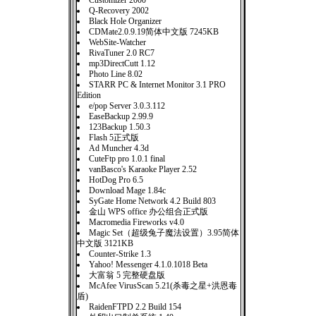
Customizer 2000
Q-Recovery 2002
Black Hole Organizer
CDMate2.0.9.19简体中文版 7245KB
WebSite-Watcher
RivaTuner 2.0 RC7
mp3DirectCutt 1.12
Photo Line 8.02
STARR PC & Internet Monitor 3.1 PRO
Edition
e/pop Server 3.0.3.112
EaseBackup 2.99.9
123Backup 1.50.3
Flash 5正式版
Ad Muncher 4.3d
CuteFtp pro 1.0.1 final
vanBasco's Karaoke Player 2.52
HotDog Pro 6.5
Download Mage 1.84c
SyGate Home Network 4.2 Build 803
金山 WPS office 办公组合正式版
Macromedia Fireworks v4.0
Magic Set（超级兔子魔法设置）3.95简体
中文版 3121KB
Counter-Strike 1.3
Yahoo! Messenger 4.1.0.1018 Beta
大富翁 5 完整硬盘版
McAfee VirusScan 5.21(杀毒之星+洪恩毒
盾)
RaidenFTPD 2.2 Build 154