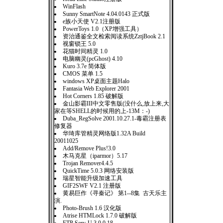
WinFlash
Sunny SmartNote 4.04.0143 正式版
e族小天使 V2.1注册版
PowerToys 1.0（XP增强工具）
资治通鉴全文检索阅读系统ZztjBook 2.1
视窗锁王 5.0
花猫时间精灵 1.0
电脑幽灵(pcGhost) 4.10
Kuro 3.7e 简体版
CMOS 菜单 1.5
windows XP桌面主题Halo
Fantasia Web Explorer 2001
Hot Corners 1.85 破解版
金山影霸III中文零售版(没什么,放上来,大
家在等SHELL的时候用的上-13M：-)
Duba_RegSolve 2001.10.27.1-毒霸注册表
修复器
华琦库管精灵网络版1.32A Build
20011025
Add/Remove Plus!3.0
木马克星（iparmor）5.17
Trojan Remover4.4.5
QuickTime 5.0.3 网络安装版
瑞星智能升级加速工具
GIF2SWF V2.1 注册版
黄易巨作《寻秦记》 第1--8集 古天乐主
演.
Photo-Brush 1.6 汉化版
Atrise HTMLock 1.7.0 破解版