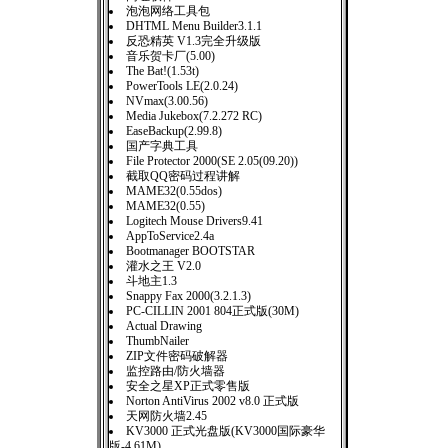
泡泡网络工具包
DHTML Menu Builder3.1.1
反恐精英 V1.3完全升级版
音乐贺卡厂(5.00)
The Bat!(1.53t)
PowerTools LE(2.0.24)
NVmax(3.00.56)
Media Jukebox(7.2.272 RC)
EaseBackup(2.99.8)
国产字典工具
File Protector 2000(SE 2.05(09.20))
截取QQ密码过程讲解
MAME32(0.55dos)
MAME32(0.55)
Logitech Mouse Drivers9.41
AppToService2.4a
Bootmanager BOOTSTAR
灌水之王 V2.0
斗地主1.3
Snappy Fax 2000(3.2.1.3)
PC-CILLIN 2001 804正式版(30M)
Actual Drawing
ThumbNailer
ZIP文件密码破解器
监控路由/防火墙器
安全之星XP正式零售版
Norton AntiVirus 2002 v8.0 正式版
天网防火墙2.45
KV3000 正式光盘版(KV3000国际豪华
版-4.61M)