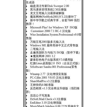
生成器
磁盘清洁专家Disk Sweeper 2.00
黑马课表管理系统2.50注册版
龙文五笔输入法最新破解版
魔装网神(NetMyth2001)V3.2注册补丁
新中华字酷之经典字库，全套78种 强烈
推荐！
Microsoft Plus! for Windows XP ISO版
Customizer 2000 7.1 RC-1 汉化版
Wise.Installation.System.Professional.v9.0零
售版
万能五笔2001版多元输入法
Windows ME 最终简体中文正式零售版
二笔输入法
走遍美国听力与练习 ISO版（暂停下载）
★魔装网神 2001 3.2
蒙泰彩色电子出版系统V5.0通用版
红旗Linux桌面版2.0 ISO（企业正式版）
SiSoftware Sandra 001 Professiona(零售
版）
Winamp 2.77 汉化增强安装版
PC-Cillin 2001 V8.05 汉化注册版
ShareMailPro.v3.2注册版
王林快码4.0标准版
反恐精英 v1.3 完全商业升级版（强烈推
荐）
花花公子写真集
DzSoft.Mail.Check.v3.3注册版
EmEditor 3.19 汉化增强版
MusicMatch Jukebox 6.00.2229 简体中文