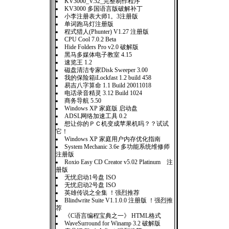
KV3000_V.52_完整制作程序
KV3000 多国语言版破解补丁
小李注册表大师1。3注册版
单词跑马灯注册版
程式猎人(Phunter) V1.27 注册版
CPU Cool 7.0.2 Beta
Hide Folders Pro v2.0 破解版
黑马多媒体电子教室 4.15
速览王 1.2
磁盘清洁专家Disk Sweeper 3.00
我的保险箱iLockfast 1.2 build 458
易吉八字算命 1.1 Build 20011018
电话录音精灵 3.12 Build 1024
商务导航 5.50
Windows XP 家庭版 启动盘
ADSL网络加速工具 0.2
想让你的ＰＣ机变成苹果机吗？？试试
它！
Windows XP 家庭用户内存优化指南
System Mechanic 3.6e 多功能系统维修师
注册版
Roxio Easy CD Creator v5.02 Platinum 注
册版
无忧启动1号盘 ISO
无忧启动2号盘 ISO
英雄传说之全集 ！强烈推荐
Blindwrite Suite V1.1.0.0 注册版 ！强烈推
荐
《C语言编程宝典之一》 HTML格式
WaveSurround for Winamp 3.2 破解版