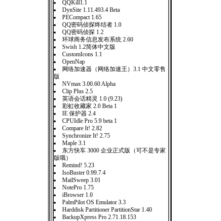
QQKill1.1
DynSite 1.11.493.4 Beta
PECompact 1.65
QQ密码侦探终结者 1.0
QQ密码侦探 1.2
环球商务信息发布系统 2.60
Swish 1.2简体中文版
CustomIcons 1.1
OpenNap
网络加速器（网络加速王）3.1 中文零售
版
NVmax 3.00.60 Alpha
Clip Plus 2.5
英语会话精灵 1.0 (9.23)
彩虹收藏家 2.0 Beta 1
IE 保护器 2.4
CPUIdle Pro 5.9 beta 1
Compare It! 2.82
Synchronize It! 2.75
Maple 3.1
东方快车 3000 企业正式版（可不是专家
版哦）
Remind! 5.23
IsoBuster 0.99.7.4
MailSweep 3.01
NotePro 1.75
iBrowser 1.0
PalmPilot OS Emulator 3.3
Harddisk Partitioner PartitionStar 1.40
BackupXpress Pro 2.71.18.153