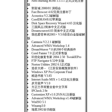
Nero Burning ROM 5.5.5.1 正式汉化注册
版
郭富城 2000/01 演唱会
Fast Browser 4.02完美注册补丁
Acoustica V2.2破解版
CorelDRAW8.02苹果版
Disk Space Recovery Wizard 4.65 汉化版
三国风云2简体中文正式版
Dreamweaver4.03 简体中文正式版
我也爱背单词2001+ V3.0语音白金版破解
版
Camtasia V2.2.1 破解版
Advanced WMA Workshop 1.4
DreamWeaver *.0 的398个经典插件
Corel Painter 7.0 正式零售版
IE优化修复专家 2004 2.50 TweakIEPro
FTP Navigator 6.52中文版
Norton Utilities 2002 6.1正式版
造价大师－《江苏安装概预算软件》
Windows XP Pro Corporate Final
精选书签 V3.85
Internet Auido MIX v 1.42汉化注册版
岁月留声 V1.0
方正兰亭简繁全套中文字库
IPCheck 2.9e
Customizer.XP.v1.0.2FiNAL注册版
Advanced.WMA.Workshop.v1.49破解版
WinISO 5.1
Winamp3.0
瑞星2002全功能版