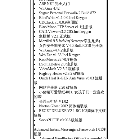
ASP.NET 完全入门
WinGate 4.42
Sygate Personal Firewall4.2 Build 872
BlindWrite.v1.1.0.0.Incl.Keygen
CDCheck.v3.0.0.9注册版
BlackMoon.FTP.Server.v1.1注册版
CAD.Viewer.v3.2.C85.Incl.keygen
象棋桥 V2.1 正式版
Mozilla0.9.5 forWin(Netscape孪生兄弟)
女性安全期测试 V4.6 Build 0318 完全版
WinGate.v4.4.2注册版
Web.Exe.v1.33.Incl.Keygen
KoolMoves.v2.70注册版
LSoft ZDelete 2.0 注册版
VideoMach V2.5.2 破解版
Registry Healer v2.3.2 破解版
Quick Heal X-GEN Anti Virus v6.03 注册
版
网站注册器 2.20 破解版
小猪唛可爱壁纸40张 女孩子们一定喜欢
的哦!
长沙三打哈 V1.02
Norton Ghost 2002 简体精装版
REGET.DELUXE.V2.1.RC.103简体中文破
解版
Socks2HTTP.v0.90A破解版
Advanced.Instant.Messengers.Passwordv1.01注
册版
Advanced.WordPerfect.Office.Passwordv1.0