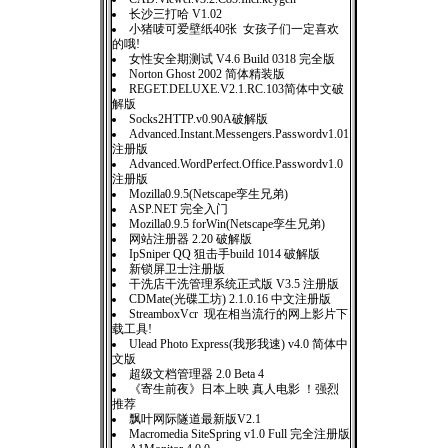
长沙三打哈 V1.02
小猪唛可爱壁纸40张 女孩子们一定喜欢
的哦!
女性安全期测试 V4.6 Build 0318 完全版
Norton Ghost 2002 简体精装版
REGET.DELUXE.V2.1.RC.103简体中文破
解版
Socks2HTTP.v0.90A破解版
Advanced.Instant.Messengers.Passwordv1.01
注册版
Advanced.WordPerfect.Office.Passwordv1.0
注册版
Mozilla0.9.5(Netscape孪生兄弟)
ASP.NET 完全入门
Mozilla0.9.5 forWin(Netscape孪生兄弟)
网站注册器 2.20 破解版
IpSniper QQ 狙击手build 1014 破解版
新锁屏卫士注册版
干洗店干洗管理系统正式版 V3.5 注册版
CDMate(光碟工坊) 2.1.0.16 中文注册版
StreamboxVcr 现在相当流行的网上影片下
载工具!
Ulead Photo Express(我形我速) v4.0 简体中
文版
超级文档管理器 2.0 Beta 4
《寄生前夜》日本上映 真人电影 ！强烈
推荐
飘叶网际隧道最新版V2.1
Macromedia SiteSpring v1.0 Full 完全注册版