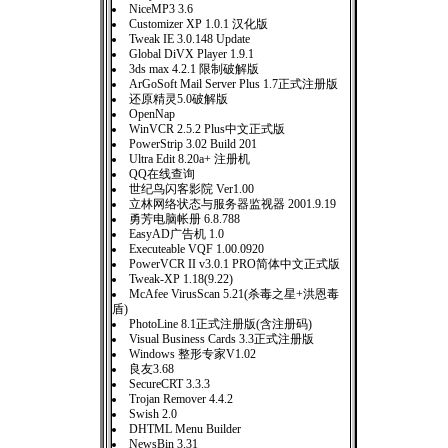
NiceMP3 3.6
Customizer XP 1.0.1 汉化版
Tweak IE 3.0.148 Update
Global DiVX Player 1.9.1
3ds max 4.2.1 限制破解版
ArGoSoft Mail Server Plus 1.7正式注册版
还原精灵5.0破解版
OpenNap
WinVCR 2.5.2 Plus中文正式版
PowerStrip 3.02 Build 201
Ultra Edit 8.20a+ 注册机
QQ在线查询
世纪鸟闪客影院 Ver1.00
立林网络状态与服务器监视器 2001.9.19
勇芳电脑帐册 6.8.788
EasyAD广告机 1.0
Executeable VQF 1.00.0920
PowerVCR II v3.0.1 PRO简体中文正式版
Tweak-XP 1.18(9.22)
McAfee VirusScan 5.21(杀毒之星+洪恩毒
盾)
PhotoLine 8.1正式注册版(含注册码)
Visual Business Cards 3.3正式注册版
Windows 整形专家V1.02
良友3.68
SecureCRT 3.3.3
Trojan Remover 4.4.2
Swish 2.0
DHTML Menu Builder
NewsBin 3.31