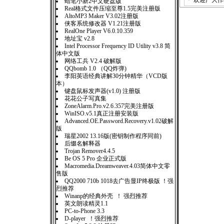
＊
欢迎广大作
蜡笔小新2中文硬盘版
Real格式文件压缩至尊1.5完美注册版
AltoMP3 Maker V3.02注册版
侠客系统修改器 V1.21注册版
RealOne Player V6.0.10.359
地址宝 v2.8
Intel Processor Frequency ID Utility v3.8 简
体中文版
网络工兵 V2.4 破解版
QQbomb 1.0 （QQ炸弹)
李阳英语经典讲解30分钟精华（VCD版
本）
键盘鼠标发声器(v1.0) 注册版
花花公子写真集
ZoneAlarm.Pro.v2.6.357完美注册版
WinISO.v5.1真正注册安装版
Advanced.OE.Password.Recovery.v1.02破解
版
瑞星2002 13.16版(密钥制作程序同前)
后缀名解释器
Trojan Remover4.4.5
Be OS 5 Pro 企业正式版
Macromedia.Dreamweaver.4.03简体中文零
售版
QQ2000 710b 1018去广告显IP终极版 ！强
烈推荐
Winanp的经典外壳 ！ 强烈推荐
英文朗读精灵1.1
PC-to-Phone 3.3
D-player ！强烈推荐