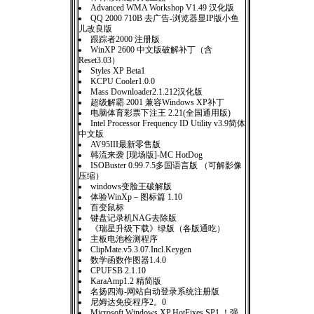
Advanced WMA Workshop V1.49 汉化版
QQ 2000 710B 去广告-浏览器显IP版小鱼
儿改良版
跟踪者2000 注册版
WinXP 2600 中文版破解补丁（含
Reset3.03）
Styles XP Beta1
KCPU Cooler1.0.0
Mass Downloader2.1.212汉化版
超级解霸 2001 兼容Windows XP补丁
电脑体育彩票下注王 2.21(全国通用版)
Intel Processor Frequency ID Utility v3.9简体
中文版
AV95III最新零售版
韩流来袭 [现场版]-MC HotDog
ISOBuster 0.99.7.5多国语言版 （可解影像
压缩）
windows变脸王破解版
体验WinXp－图标篇 1.10
百变鼠标
键盘记录机NAG去除版
《瑞星升级下载》绿版（各版通吃）
主板电池检测程序
ClipMate.v5.3.07.Incl.Keygen
数学函数作图器1.4.0
CPUFSB 2.1.10
KaraAmp1.2 精简版
名扬四海-网站自动登录系统注册版
尼姆达免疫程序2。0
Microsoft.Windows.XP.HotFixes.SP1 ！强