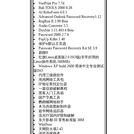
VuePrint Pro 7.7d
Bali TOOLS 2000 8.28
AI RoboForm 4.0.1
Advanced Outlook Password Recovery1.12
RegRun II 2.99 Beta
Audio Converter 3.5
DynSite 1.11.493.4 Beta
Password 2000 2.7.0
PopUp Killer 1.40
保护ie默认主页器
Passware Password Recovery Kit SE 3.9
易聊II
红旗Linux桌面版2.0 ISO版(非常好用的
Linux操作系统-560MB)
Windows XP build 2600 简体中文专业测试
版ISO
代理三级跳软件
泡泡网络工具包
IP地址查找定位器
一篇信箱破解教程
黑客入门工具箱
国产字典工具
鹦鹉螺网络助手
木马伪装图标制作器
超华网络追踪器
流光IV国内IP限制破解
东方影都 III 零售标准版 38M
WinDoor
天网防火墙2.45
浏览器窥视者