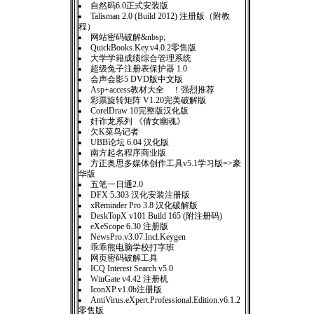
自然码6.0正式安装版
Talisman 2.0 (Build 2012) 注册版（附教
程）
网站密码破解&nbsp;
QuickBooks.Key.v4.0.2零售版
大学学籍成绩综合管理系统
超级兔子注册表保护器 1.0
会声会影5 DVD版中文版
Asp+access教材大全 ！强烈推荐
彩票旋转矩阵 V1.20完美破解版
CorelDraw 10完整版汉化版
奸诈龙系列 《倩女幽魂》
欠K菜鸟记者
UBB论坛 6.04 汉化版
南方起名程序商业版
方正奥思多媒体创作工具v5.1学习版=>豪
华版
五笔一日通2.0
DFX 5.303 汉化安装注册版
xReminder Pro 3.8 汉化破解版
DeskTopX v101 Build 165 (附注册码)
eXeScope 6.30 注册版
NewsPro.v3.07.Incl.Keygen
乖乖熊电脑学校打字班
网页密码破解工具
ICQ Interest Search v5.0
WinGate v4.42 注册机
IconXP.v1.0b注册版
AntiVirus.eXpert.Professional.Edition.v6.1.2
零售版