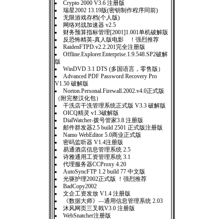
Crypto 2000 V3.6 注册版
瑞星2002 13.19版(密钥制作程序同前)
无限游戏存档(个人版)
网络对战加速器 v2.5
财务预算指标管理[2001]1.001单机破解版
反恐怖精英-真人版电影 ！强烈推荐
RaidenFTPD.v2.2.201完全注册版
Offline.Explorer.Enterprise.1.9.548.SP2破解
版
WinDVD 3.1 DTS (多国语言，零售版）
Advanced PDF Password Recovery Pro
V1.50 破解版
Norton.Personal.Firewall.2002.v4.0正式版
（附完整汉化包）
干洗店干洗管理系统正式版 V3.3 破解版
OICQ精灵 v1.3破解版
DialWatcher-拨号管家3.8 注册版
邮件群发器2.5 build 2501 正式版注册版
Namo WebEditor 5.0商业正式版
密码监听器 V1.4注册版
易通酒店信息管理系统 2.5
诗雅通用工资管理系统 3.1
代理服务器CCProxy 4.20
AutoSyncFTP 1.2 build 77 中文版
光驱护理2002正式版 ！强烈推荐
BadCopy2002
文企工资发放 V1.4 注册版
《数据大师》—通用信息管理系统 2.03
沐风网页三叉戟V3.0 注册版
WebSnatcher注册版