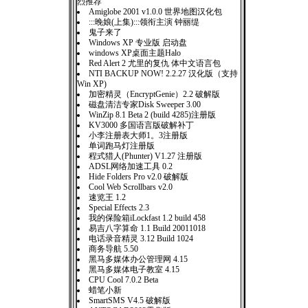
烈推荐
Amiglobe 2001 v1.0.0 世界地图汉化包
:::晚娘(上集):::领衔主演 钟丽缇
鬼子来了
Windows XP 专业版 启动盘
windows XP桌面主题Halo
Red Alert 2 尤里的复仇 体中文语言包
NTI BACKUP NOW! 2.2.27 汉化版（支持
Win XP)
加密精灵（EncryptGenie）2.2 破解版
磁盘清洁专家Disk Sweeper 3.00
WinZip 8.1 Beta 2 (build 4285)注册版
KV3000 多国语言版破解补丁
小李注册表大师1。3注册版
单词跑马灯注册版
程式猎人(Phunter) V1.27 注册版
ADSL网络加速工具 0.2
Hide Folders Pro v2.0 破解版
Cool Web Scrollbars v2.0
速览王 1.2
Special Effects 2.3
我的保险箱iLockfast 1.2 build 458
易吉八字算命 1.1 Build 20011018
电话录音精灵 3.12 Build 1024
商务导航 5.50
黑马多媒体办公管理网 4.15
黑马多媒体电子教室 4.15
CPU Cool 7.0.2 Beta
蜡笔小新
SmartSMS V4.5 破解版