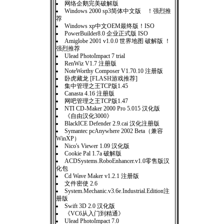
网络企鹅完美破解版
Windows 2000 sp3简体中文版 ！强烈推
荐
Windows xp中文OEM最终版！ISO
PowerBuilder8.0 企业正式版 ISO
Amiglobe 2001 v1.0.0 世界地图 破解版 ！
强烈推荐
Ulead PhotoImpact 7 trial
RenWiz V1.7 注册版
NoteWorthy Composer V1.70.10 注册版
卧虎藏龙 [FLASH游戏推荐]
集中管理之王TCP版1.45
Canasta 4.16 注册版
网吧管理之王TCP版1.47
NTI CD-Maker 2000 Pro 5.015 汉化版
《自由汉化3000》
BlackICE Defender 2.9.cai 汉化注册版
Symantec pcAnywhere 2002 Beta（兼容
WinXP）
Nico's Viewer 1.09 汉化版
Cookie Pal 1.7a 破解版
ACDSystems.RoboEnhancer.v1.0零售版汉
化包
Cd Wave Maker v1.2.1 注册版
文件密使 2.6
System.Mechanic.v3.6e.Industrial.Edition注
册版
Swift 3D 2.0 汉化版
《VC6从入门到精通》
Ulead PhotoImpact 7.0