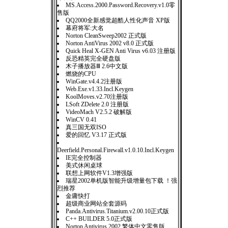
MS.Access.2000.Password.Recovery.v1.0零
售版
QQ2000全新感觉超酷人性化声音 XP版
幕府将军:大名
Norton CleanSweep2002 正式版
Norton AntiVirus 2002 v8.0 正式版
Quick Heal X-GEN Anti Virus v6.03 注册版
反恐精英完全硬盘版
木子播放器Ⅲ 2.6中文版
燃烧的CPU
WinGate.v4.4.2注册版
Web.Exe.v1.33.Incl.Keygen
KoolMoves.v2.70注册版
LSoft ZDelete 2.0 注册版
VideoMach V2.5.2 破解版
WinCV 0.41
真三国无双ISO
爱的回忆 V3.17 正式版
Deerfield.Personal.Firewall.v1.0.10.Incl.Keygen
IE完全控制器
美式休闲桌球
联想上网软件V1.3增强版
瑞星2002单机版智能升级增量包下载 ！强
烈推荐
金庸快打
超级商业网站全套源码
Panda.Antivirus.Titanium.v2.00.10正式版
C++ BUILDER 5.0正式版
Norton Antivirus 2002 繁体中文零售版