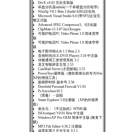
DivX v4.02 完全安装版
坏盘分区器mdisk(一个坏硬盘分区程序)
WinZip V8.1 Beta 2 (build 4285)汉化包
Microsoft Visual Studio 6.0 [带SP5]企业完
整正式版
Advanced JPEG Compressor3。0汉化版
ClipMate.v5.3.07.Incl.Keygen
可视IP电话PC Video Phone 1.0 简体宽带
版
可视IP电话PC Video Phone 1.0 简体窄带
版
电子图书馆eLib 1.5 Beta 2.3
音画时尚(ICE-DVD-Player) 3.10 中文版
诗雅通用工资管理系统 3.2
龙文智能拼音五笔 2.53
CaisMail Server (才思邮箱) 3.55
PowerToys最终版（微软新推出的专为Win
XP的增强工具）
新闻即时听 版本号 3.58
Deerfield Personal Firewall V1.01
PcAnywhere10.5
《黑毒》－说唱
Smart Explorer 5.0注册版 （XP的外观界
面）
崔永元：《不过如此》HTML版
ISOcompact V0.01 Beta 中文版
WindowsXP Pro OEM 简体中文版 (恢复下
载)
MP3 File Editor 4.30.2 注册版
体育彩票之月光宝盒 V2.1