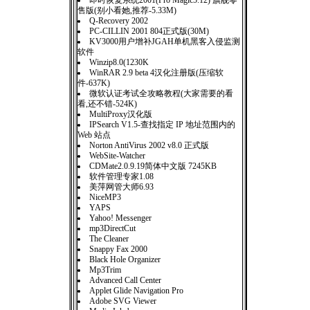
即时恢复系统2001(Pro Magic5.12) 旗舰零
售版(别小看她,推荐-5.33M)
Q-Recovery 2002
PC-CILLIN 2001 804正式版(30M)
KV3000用户增补JGAH单机黑客入侵监测
软件
Winzip8.0(1230K
WinRAR 2.9 beta 4汉化注册版(压缩软
件-637K)
微软认证考试全攻略教程(大家需要的看
看,还不错-524K)
MultiProxy汉化版
IPSearch V1.5-查找指定 IP 地址范围内的
Web 站点
Norton AntiVirus 2002 v8.0 正式版
WebSite-Watcher
CDMate2.0.9.19简体中文版 7245KB
软件管理专家1.08
美萍网管大师6.93
NiceMP3
YAPS
Yahoo! Messenger
mp3DirectCut
The Cleaner
Snappy Fax 2000
Black Hole Organizer
Mp3Trim
Advanced Call Center
Applet Glide Navigation Pro
Adobe SVG Viewer