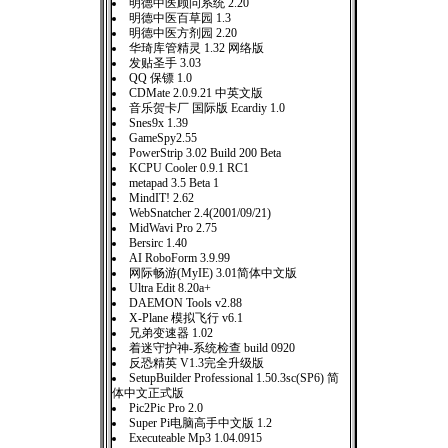
明德中医顾问系统 2.20
明德中医百草园 1.3
明德中医方剂园 2.20
华琦库管精灵 1.32 网络版
发贴圣手 3.03
QQ 保镖 1.0
CDMate 2.0.9.21 中英文版
音乐贺卡厂 国际版 Ecardiy 1.0
Snes9x 1.39
GameSpy2.55
PowerStrip 3.02 Build 200 Beta
KCPU Cooler 0.9.1 RC1
metapad 3.5 Beta 1
MindIT! 2.62
WebSnatcher 2.4(2001/09/21)
MidWavi Pro 2.75
Bersirc 1.40
AI RoboForm 3.9.99
网际畅游(MyIE) 3.01简体中文版
Ultra Edit 8.20a+
DAEMON Tools v2.88
X-Plane 模拟飞行 v6.1
兄弟变速器 1.02
着迷守护神-系统检查 build 0920
反恐精英 V1.3完全升级版
SetupBuilder Professional 1.50.3sc(SP6) 简
体中文正式版
Pic2Pic Pro 2.0
Super Pi电脑高手中文版 1.2
Executeable Mp3 1.04.0915