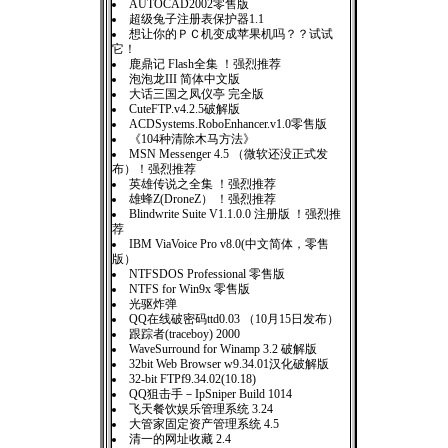
AUTOCAD2002零售版
超级兔子注册表保护器1.1
想让你的ＰＣ机变成苹果机吗？？试试
它！
鹿鼎记 Flash全集 ！强烈推荐
泡泡龙III 简体中文版
大话三国之凤仪亭 完全版
CuteFTP.v4.2.5破解版
ACDSystems.RoboEnhancer.v1.0零售版
《104种清除木马方法》
MSN Messenger 4.5 （微软还没正式发
布）！强烈推荐
英雄传说之全集 ！强烈推荐
雄蜂Z(DroneZ） ！强烈推荐
Blindwrite Suite V1.1.0.0 注册版 ！强烈推
荐
IBM ViaVoice Pro v8.0(中文简体，零售
版）
NTFSDOS Professional 零售版
NTFS for Win9x 零售版
光驱炸弹
QQ在线破密码ttd0.03 （10月15日发布）
跟踪者(traceboy) 2000
WaveSurround for Winamp 3.2 破解版
32bit Web Browser w9.34.01汉化破解版
32-bit FTPf9.34.02(10.18)
QQ狙击手－IpSniper Build 1014
飞天餐饮娱乐管理系统 3.24
大管家固定资产管理系统 4.5
清一的网址收藏 2.4