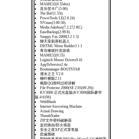
MAME32(0.55dos)
音乐贺卡厂(5.00)
The Bat!(1.53t)
PowerTools LE(2.0.24)
NVmax(3.00.56)
Media Jukebox(7.2.272 RC)
EaseBackup(2.99.8)
Snappy Fax 2000(3.2.1.3)
聊天室刷屏机器人
DHTML Menu Builder3.1.1
青岛够级扑克游戏
MAME32(0.55)
Logitech Mouse Drivers9.41
AppToService2.4a
Bootmanager BOOTSTAR
灌水之王 V2.0
柳叶擦眼2.11
截取QQ密码过程讲解
File Protector 2000(SE 2.05(09.20))
KV3000 正式光盘版(KV3000国际豪华
版-4.61M)
WebBlinds
Internet Answering Machine
Actual Drawing
ThumbNailer
ZIP文件密码破解器
监控路由/防火墙器
安全之星XP正式零售版
弈缘围棋