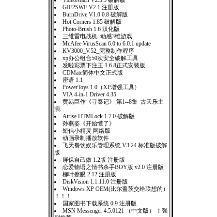
VideoMach V2.5.3 破解版
GIF2SWF V2.1 注册版
BurnDrive V1.0.0.8 破解版
Hot Corners 1.85 破解版
Photo-Brush 1.6 汉化版
三维雷电战机 动感3维游戏
McAfee VirusScan 6.0 to 6.0.1 update
KV3000_V.52_完整制作程序
xp办公组合50次安全破解工具
发啦彩票下注王 1.6.8正式安装版
CDMate简体中文正式版
密语 1.1
PowerToys 1.0（XP增强工具）
VIA 4-in-1 Driver 4.35
黄易巨作《寻秦记》 第1--8集 古天乐主
演.
Atrise HTMLock 1.7.0 破解版
孙燕姿《开始懂了》
短信小精灵 网络版
动画录制播放软件
飞天餐饮娱乐管理系统 V3.24 标准版破解
版
屏保自己做 1.2版 注册版
恋爱物语之情书杀手BOY版 v2.0 注册版
柳叶擦眼 2.12 注册版
DiskVision 1.1.11.0 注册版
Windows XP OEM(比尔盖茨交给联想的）
！！！
国家图书下载系统 0.9 注册版
MSN Messenger 4.5.0121 （中文版） ！强