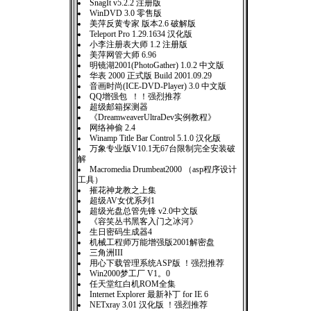
SnagIt v5.2.2 注册版
WinDVD 3.0 零售版
美萍反黄专家 版本2.6 破解版
Teleport Pro 1.29.1634 汉化版
小李注册表大师 1.2 注册版
美萍网管大师 6.96
明镜湖2001(PhotoGather) 1.0.2 中文版
华表 2000 正式版 Build 2001.09.29
音画时尚(ICE-DVD-Player) 3.0 中文版
QQ增强包 ！！强烈推荐
超级邮箱探测器
《DreamweaverUltraDev实例教程》
网络神偷 2.4
Winamp Title Bar Control 5.1.0 汉化版
万象专业版V10.1无67台限制完全安装破
解
Macromedia Drumbeat2000 （asp程序设计
工具）
摧花神龙教之上集
超级AV女优系列1
超级光盘总管先锋 v2.0中文版
《容笑丛书黑客入门之冰河》
生日密码生成器4
机械工程师万能增强版2001解密盘
三角洲III
用心下载管理系统ASP版 ！强烈推荐
Win2000梦工厂 V1。0
任天堂红白机ROM全集
Internet Explorer 最新补丁 for IE 6
NETxray 3.01 汉化版 ！强烈推荐