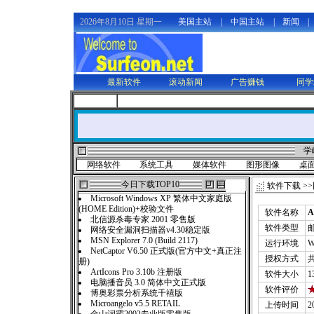
2026年8月10日 星期一
美国主站
|
中国主站
|
新闻
|
最新软件
滚动新闻
广告赚钱
同学
学
网络软件
系统工具
媒体软件
图形图像
桌
今日下载TOP10
软件下载
>>
Microsoft Windows XP 繁体中文家庭版
(HOME Edition)+校验文件
软件名称
A
北信源杀毒专家 2001 零售版
软件类型
网络安全漏洞扫描器v4.30稳定版
MSN Explorer 7.0 (Build 2117)
运行环境
W
NetCaptor V6.50 正式版(官方中文+真正注
授权方式
册)
ArtIcons Pro 3.10b 注册版
软件大小
1
电脑播音员 3.0 简体中文正式版
软件评价
博奥彩票分析系统千禧版
Microangelo v5.5 RETAIL
上传时间
2