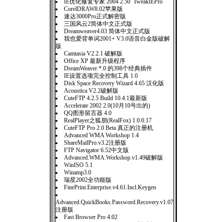
IE优化修复专家 2004 2.50 TweakIEPro
CorelDRAW8.02苹果版
速达3000Pro正式解密版
三国风云2简体中文正式版
Dreamweaver4.03 简体中文正式版
我也爱背单词2001+ V3.0语音白金版破解
版
Camtasia V2.2.1 破解版
Office XP 最新升级程序
DreamWeaver *.0 的398个经典插件
IE设置选项完全控制工具 1.0
Disk Space Recovery Wizard 4.65 汉化版
Acoustica V2.2破解版
CuteFTP 4.2.5 Build 10.4.1最新版
Accelerate 2002 2.0(10月10号出的)
QQ图形留言器 4.0
RealPlayer之狐朋(RealFox) 1.0.0.17
CuteFTP Pro 2.0 Beta 真正的注册机
Advanced WMA Workshop 1.4
ShareMailPro.v3.2注册版
FTP Navigator 6.52中文版
Advanced.WMA.Workshop.v1.49破解版
WinISO 5.1
Winamp3.0
瑞星2002全功能版
FinePrint.Enterprise.v4.61.Incl.Keygen
Advanced.QuickBooks.Password.Recovery.v1.07
注册版
Fast Browser Pro 4.02