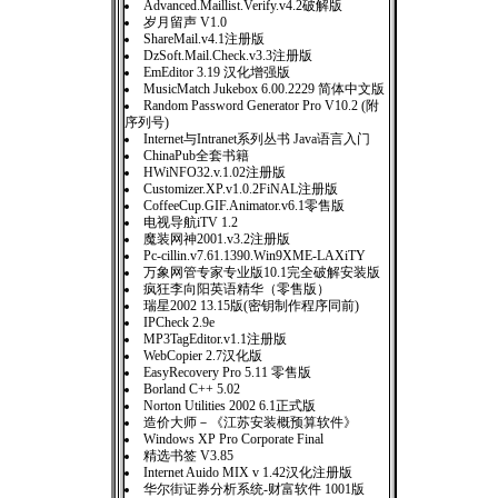
Advanced.Maillist.Verify.v4.2破解版
岁月留声 V1.0
ShareMail.v4.1注册版
DzSoft.Mail.Check.v3.3注册版
EmEditor 3.19 汉化增强版
MusicMatch Jukebox 6.00.2229 简体中文版
Random Password Generator Pro V10.2 (附
序列号)
Internet与Intranet系列丛书 Java语言入门
ChinaPub全套书籍
HWiNFO32.v.1.02注册版
Customizer.XP.v1.0.2FiNAL注册版
CoffeeCup.GIF.Animator.v6.1零售版
电视导航iTV 1.2
魔装网神2001.v3.2注册版
Pc-cillin.v7.61.1390.Win9XME-LAXiTY
万象网管专家专业版10.1完全破解安装版
疯狂李向阳英语精华（零售版）
瑞星2002 13.15版(密钥制作程序同前)
IPCheck 2.9e
MP3TagEditor.v1.1注册版
WebCopier 2.7汉化版
EasyRecovery Pro 5.11 零售版
Borland C++ 5.02
Norton Utilities 2002 6.1正式版
造价大师－《江苏安装概预算软件》
Windows XP Pro Corporate Final
精选书签 V3.85
Internet Auido MIX v 1.42汉化注册版
华尔街证券分析系统-财富软件 1001版