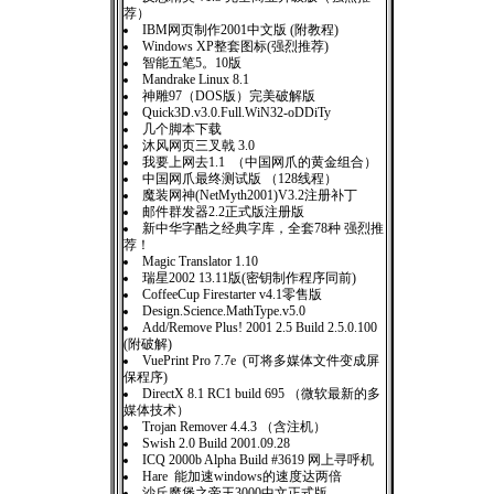
荐）
IBM网页制作2001中文版 (附教程)
Windows XP整套图标(强烈推荐)
智能五笔5。10版
Mandrake Linux 8.1
神雕97（DOS版）完美破解版
Quick3D.v3.0.Full.WiN32-oDDiTy
几个脚本下载
沐风网页三叉戟 3.0
我要上网去1.1 （中国网爪的黄金组合）
中国网爪最终测试版 （128线程）
魔装网神(NetMyth2001)V3.2注册补丁
邮件群发器2.2正式版注册版
新中华字酷之经典字库，全套78种 强烈推
荐！
Magic Translator 1.10
瑞星2002 13.11版(密钥制作程序同前)
CoffeeCup Firestarter v4.1零售版
Design.Science.MathType.v5.0
Add/Remove Plus! 2001 2.5 Build 2.5.0.100
(附破解)
VuePrint Pro 7.7e (可将多媒体文件变成屏
保程序)
DirectX 8.1 RC1 build 695 （微软最新的多
媒体技术）
Trojan Remover 4.4.3 （含注机）
Swish 2.0 Build 2001.09.28
ICQ 2000b Alpha Build #3619 网上寻呼机
Hare 能加速windows的速度达两倍
沙丘魔堡之帝王3000中文正式版