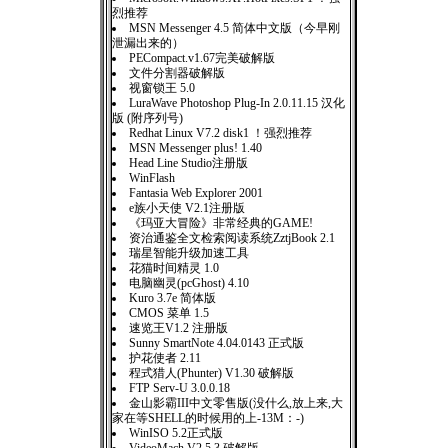
烈推荐
MSN Messenger 4.5 简体中文版（今早刚
泄漏出来的）
PECompact.v1.67完美破解版
文件分割器破解版
视窗锁王 5.0
LuraWave Photoshop Plug-In 2.0.11.15 汉化
版 (附序列号)
Redhat Linux V7.2 disk1 ！强烈推荐
MSN Messenger plus! 1.40
Head Line Studio注册版
WinFlash
Fantasia Web Explorer 2001
e族小天使 V2.1注册版
《玛亚大冒险》非常经典的GAME!
资治通鉴全文检索阅读系统ZztjBook 2.1
瑞星智能升级加速工具
花猫时间精灵 1.0
电脑幽灵(pcGhost) 4.10
Kuro 3.7e 简体版
CMOS 菜单 1.5
速览王V1.2 注册版
Sunny SmartNote 4.04.0143 正式版
护花使者 2.11
程式猎人(Phunter) V1.30 破解版
FTP Serv-U 3.0.0.18
金山影霸III中文零售版(没什么,放上来,大
家在等SHELL的时候用的上-13M：-)
WinISO 5.2正式版