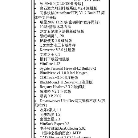
冰 河v6.0 [GLUOSHI 专版]
磨石激光雕刻排版系统 V2.4 注册版
同步快梭(AutoSyncFTP) V1.2 Build 77 简
体中文注册版
瑞星2002 13.21版(密钥制作程序同前)
104种清除木马方法
龙文五笔输入法最新破解版
壁纸精灵3。20
护花使者 2.0 破解版
Q之舞之淮工专版炸弹
Konvertor V3.0 注册版
文本之王 0.1
报刊下载器增强版
WinGate 4.42
Sygate Personal Firewall4.2 Build 872
BlindWrite.v1.1.0.0.Incl.Keygen
CDCheck.v3.0.0.9注册版
BlackMoon.FTP.Server.v1.1注册版
Registry Healer v2.3.2 破解版
象棋桥 V2.1 正式版
易表 XP 2002
Dreamweaver UltraDev网页编程不求人(强
烈推荐）
欢乐e家人 1.1
同步精灵 1.5
桌面之星 2.3
WinSock Expert 0.3
电子收藏家DataCollector 5.02
《雷神之椎的历史》MTV
CAD.Viewer.v3.2.C85.Incl.keygen