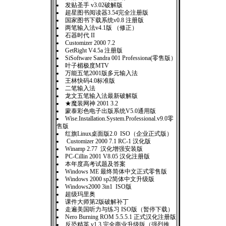
发贴圣手 v3.02破解版
超星图书阅读器3.54完全注册版
国家图书下载系统v0.8 注册版
两笔输入法v4.1版 （修正）
石器时代 II
Customizer 2000 7.2
GetRight V4.5a 注册版
SiSoftware Sandra 001 Professiona(零售版）
叶子楣极度MTV
万能五笔2001版多元输入法
王林快码4.0标准版
二笔输入法
龙文五笔输入法最新破解版
★魔装网神 2001 3.2
蒙泰彩色电子出版系统V5.0通用版
Wise.Installation.System.Professional.v9.0零
售版
红旗Linux桌面版2.0 ISO（企业正式版）
Customizer 2000 7.1 RC-1 汉化版
Winamp 2.77 汉化增强安装版
PC-Cillin 2001 V8.05 汉化注册版
本年度高考试题及答案
Windows ME 最终简体中文正式零售版
Windows 2000 sp2简体中文升级版
Windows2000 3in1 ISO版
超级玛里奥
课件大师第2版破解补丁
走遍美国听力与练习 ISO版（暂停下载）
Nero Burning ROM 5.5.5.1 正式汉化注册版
反恐精英 v1.3 完全商业升级版（强烈推