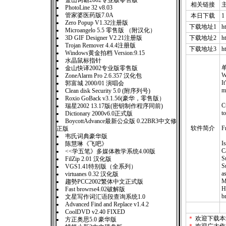
金山词霸2002专业版零售版
相关链接
PhotoLine 32 v8.03
管家婆医药版7.0A
本日下载
1
Zero Popup V1.32注册版
下载地址1
h
Microangelo 5.5 零售版 （附汉化）
3D GIF Designer V2.21注册版
下载地址2
h
Trojan Remover 4.4.4注册版
下载地址3
h
Windows黄金拍档 Version:9.15
水晶鼠标指针
单
金山快译2002专业版零售版
W
ZoneAlarm Pro 2.6.357 汉化包
It
郭富城 2000/01 演唱会
me
Clean disk Security 5.0 (附序列号)
Roxio GoBack v3.1.56(豪华，零售版）
Cu
瑞星2002 13.17版(密钥制作程序同前)
t
Dictionary 2000v6.0正式版
BoycottAdvance最新公众版 0.22BR3中文修
软件简介
F
正版
韦氏词典豪华版
Is
陈慧琳《飞吧》
C
<<学五笔》多媒体教学系统4.00版
S
FilZip 2.01 汉化版
S
VGS1.41特别版（全系列）
as
virtuanes 0.32 汉化版
M
趨勢PCC2002繁体中文正式版
H
Fast browrse4.02破解版
b
文星写作词汇语段查询系统1.0
Advanced Find and Replace v1.4.2
CoolDVD v2.40 FIXED
＊
欢迎下载本
方正奥思5.0 豪华版