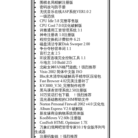
围棋名局精解注册版
密码攻与防手册
无忧音乐在线ASP系统VER1.0 2
一级恐惧
CPU Idle 5.8 完整零售版
CPU Cool 7.0.0汉化破解版
诗雅通用工资管理系统 3.1
神奇注册表 1.0注册版
程控交换机计费软件 6.21
磁盘清洁专家Disk Sweeper 2.00
争分夺秒背单词 1.1
盲打之友 2.5
IE设置选项完全控制工具 1.1
斗地主 3.0 Build 215
北歐女神FAN格鬥遊戲;！强烈推荐
Visio 2002 简体中文版 ISO
Bbs水木清华站破解高手精华区压缩包
Fast Browser 4.02完美注册补丁
KV3000_V.50_完整制作程序
黑马课表管理系统2.50注册版
10万笑话打包下载 ！强烈推荐
流光基础教程的CHM帮助文件
Norton Personal Firewall 2002 v4.0 汉化包
Album Express V2.6 破解版
新友缘商业购物系统简体版
KoolMoves V2.60b 注册版
CoolSoft HTML Optimizer 1.7E
万象幻境网吧管理专家10.1专业版序列号
生成器
注册码集锦 ！强烈推荐