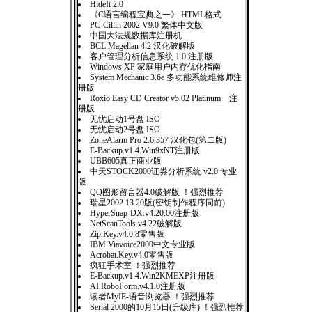
HideIt 2.0
《C语言编程宝典之一》 HTML格式
PC-Cillin 2002 V9.0 繁体中文版
中国大法规数据库注册机
BCL Magellan 4.2 汉化破解版
客户管理分析信息系统 1.0 注册版
Windows XP 家庭用户内存优化指南
System Mechanic 3.6e 多功能系统维修师注
册版
Roxio Easy CD Creator v5.02 Platinum 注
册版
无忧启动1号盘 ISO
无忧启动2号盘 ISO
ZoneAlarm Pro 2.6.357 汉化包(第二版)
E-Backup.v1.4.Win9xNT注册版
UBB605真正商业版
中天STOCK2000证券分析系统 v2.0 专业
版
QQ图形留言器4.0破解版 ！强烈推荐
瑞星2002 13.20版(密钥制作程序同前)
HyperSnap-DX.v4.20.00注册版
NetScanTools.v4.22破解版
Zip.Key.v4.0.8零售版
IBM Viavoice2000中文专业版
Acrobat.Key.v4.0零售版
疯狂手术室 ！强烈推荐
E-Backup.v1.4.Win2KMEXP注册版
AI.RoboForm.v4.1.0注册版
读者MyIE-语音浏览器 ！强烈推荐
Serial 2000的10月15日(升级库) ！强烈推荐