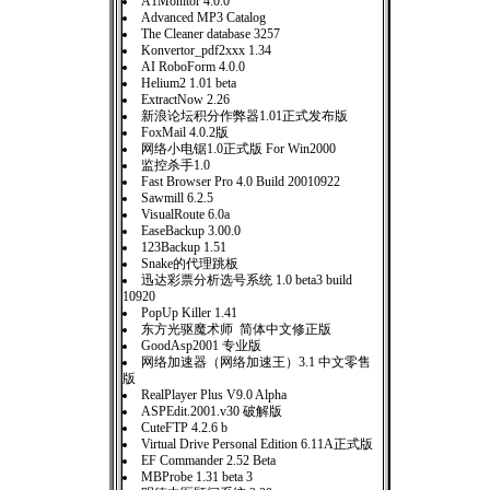
A1Monitor 4.0.0
Advanced MP3 Catalog
The Cleaner database 3257
Konvertor_pdf2xxx 1.34
AI RoboForm 4.0.0
Helium2 1.01 beta
ExtractNow 2.26
新浪论坛积分作弊器1.01正式发布版
FoxMail 4.0.2版
网络小电锯1.0正式版 For Win2000
监控杀手1.0
Fast Browser Pro 4.0 Build 20010922
Sawmill 6.2.5
VisualRoute 6.0a
EaseBackup 3.00.0
123Backup 1.51
Snake的代理跳板
迅达彩票分析选号系统 1.0 beta3 build
10920
PopUp Killer 1.41
东方光驱魔术师 简体中文修正版
GoodAsp2001 专业版
网络加速器（网络加速王）3.1 中文零售
版
RealPlayer Plus V9.0 Alpha
ASPEdit.2001.v30 破解版
CuteFTP 4.2.6 b
Virtual Drive Personal Edition 6.11A正式版
EF Commander 2.52 Beta
MBProbe 1.31 beta 3