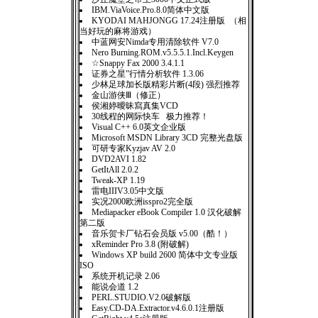
IBM.ViaVoice.Pro.8.0简体中文版
KYODAI MAHJONGG 17.24注册版 （相
当好玩的麻将游戏）
中蓝网安Nimda专用清除软件 V7.0
Nero Burning.ROM.v5.5.5.1.Incl.Keygen
☆Snappy Fax 2000 3.4.1.1
证券之星”行情分析软件 1.3.06
少林足球加长版精彩片断(4段) 强烈推荐
金山游侠Ⅲ（修正）
侯湘婷曖昧寫真集VCD
30线程的网际快车 极力推荐！
Visual C++ 6.0英文企业版
Microsoft MSDN Library 3CD 完整光盘版
可研专家Kyzjav AV 2.0
DVD2AVI 1.82
GetItAll 2.0.2
Tweak-XP 1.19
雷电IIIV3.05中文版
实况2000欧洲isspro2完全版
Mediapacker eBook Compiler 1.0 汉化破解
第二版
音乐贺卡厂钻石会员版 v5.00（酷！）
xReminder Pro 3.8 (附破解)
Windows XP build 2600 简体中文专业版
ISO
系统开机记录 2.06
能说会道 1.2
PERL.STUDIO.V2.0破解版
Easy.CD-DA.Extractor.v4.6.0.1注册版