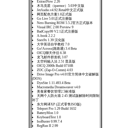
ExtractNow 2.26
木马克星（iparmor）5.03中文版
JetAudio.v4.92.Retail中文正式版
网页配色方案1.0正式版
Go Live 5.01正式注册版
Nero Burning ROM 5.5.2官方正式版本
Visual IRC 2.00 Preview 9
BadCopy99 V2.1正式注册版
A-book 2.2.2
Snes9x 1.39 汉化版
大学英语自学教程 7.0
Go!Across(路路通) 3.4 Beta
OICQ聊天伴侣 6.38
龙飞邮件群发机 3.07
太空码输入法 2.51 普及版
OICQ 2000b Build 0710B
ZOC (Zap-O-Comm) 4.03
Drive Image Pro v4.01官方简体中文破解版
(DOS)
DynSite 1.11.493.4 Beta
Macromedia Dreamweaver v4.0
美食家餐饮管理2.5标准版
天网个人防火墙 2.45 测试版解除时间限制
补丁
东方网译XP (正式零售ISO版)
Teleport Pro 1.29 Build 1632
BatteryMon 1.0
KeyboardTest 1.0
IsoBuster 0.99.7.4
RegRun II 2.99