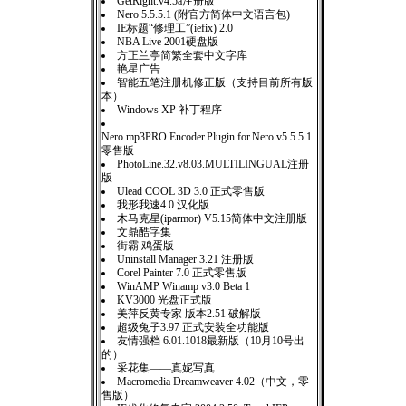
GetRight.v4.5a注册版
Nero 5.5.5.1 (附官方简体中文语言包)
IE标题“修理工”(iefix) 2.0
NBA Live 2001硬盘版
方正兰亭简繁全套中文字库
艳星广告
智能五笔注册机修正版（支持目前所有版
本）
Windows XP 补丁程序
Nero.mp3PRO.Encoder.Plugin.for.Nero.v5.5.5.1
零售版
PhotoLine.32.v8.03.MULTILINGUAL注册
版
Ulead COOL 3D 3.0 正式零售版
我形我速4.0 汉化版
木马克星(iparmor) V5.15简体中文注册版
文鼎酷字集
街霸 鸡蛋版
Uninstall Manager 3.21 注册版
Corel Painter 7.0 正式零售版
WinAMP Winamp v3.0 Beta 1
KV3000 光盘正式版
美萍反黄专家 版本2.51 破解版
超级兔子3.97 正式安装全功能版
友情强档 6.01.1018最新版（10月10号出
的）
采花集——真妮写真
Macromedia Dreamweaver 4.02（中文，零
售版）