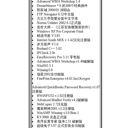
Advanced WMA Workshop 1.4
DreamWeaver *.0 的398个经典插件
郭富城 2000/01 演唱会
FTP Navigator 6.52中文版
方正兰亭简繁全套中文字库
Norton Utilities 2002 6.1正式版
造价大师－《江苏安装概预算软件》
Windows XP Pro Corporate Final
精选书签 V3.85
Internet Auido MIX v 1.42汉化注册版
岁月留声 V1.0
Borland C++ 5.02
IPCheck 2.9e
EasyRecovery Pro 5.11 零售版
Advanced.WMA.Workshop.v1.49破解版
WinISO 5.1
Winamp3.0
瑞星2002全功能版
FinePrint.Enterprise.v4.61.Incl.Keygen
Advanced.QuickBooks.Password.Recovery.v1.07
注册版
HWiNFO32.v.1.02注册版
Advanced.Maillist.Verify.v4.2破解版
WebCopier 2.7汉化版
魔装网神2001.v3.2注册版
WinAMP Winamp v3.0 Beta 1
KV3000 光盘正式版
美萍反黄专家 版本2.51 破解版
超级兔子3.97 正式安装全功能版