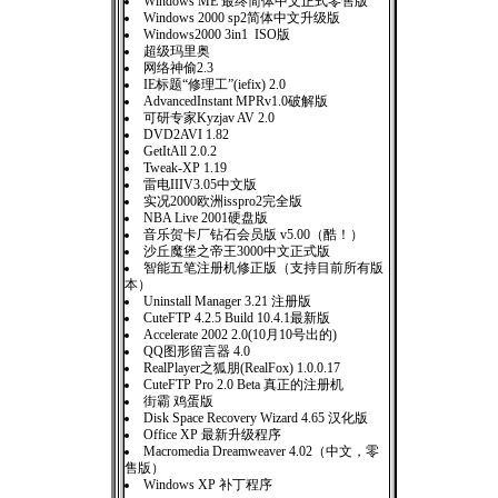
Windows ME 最终简体中文正式零售版
Windows 2000 sp2简体中文升级版
Windows2000 3in1 ISO版
超级玛里奥
网络神偷2.3
IE标题“修理工”(iefix) 2.0
AdvancedInstant MPRv1.0破解版
可研专家Kyzjav AV 2.0
DVD2AVI 1.82
GetItAll 2.0.2
Tweak-XP 1.19
雷电IIIV3.05中文版
实况2000欧洲isspro2完全版
NBA Live 2001硬盘版
音乐贺卡厂钻石会员版 v5.00（酷！）
沙丘魔堡之帝王3000中文正式版
智能五笔注册机修正版（支持目前所有版
本）
Uninstall Manager 3.21 注册版
CuteFTP 4.2.5 Build 10.4.1最新版
Accelerate 2002 2.0(10月10号出的)
QQ图形留言器 4.0
RealPlayer之狐朋(RealFox) 1.0.0.17
CuteFTP Pro 2.0 Beta 真正的注册机
街霸 鸡蛋版
Disk Space Recovery Wizard 4.65 汉化版
Office XP 最新升级程序
Macromedia Dreamweaver 4.02（中文，零
售版）
Windows XP 补丁程序