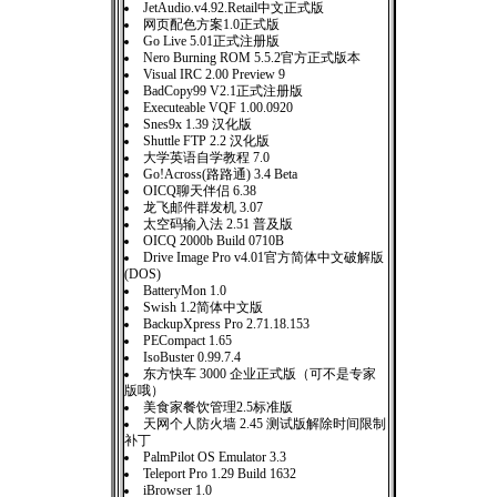
JetAudio.v4.92.Retail中文正式版
网页配色方案1.0正式版
Go Live 5.01正式注册版
Nero Burning ROM 5.5.2官方正式版本
Visual IRC 2.00 Preview 9
BadCopy99 V2.1正式注册版
Executeable VQF 1.00.0920
Snes9x 1.39 汉化版
Shuttle FTP 2.2 汉化版
大学英语自学教程 7.0
Go!Across(路路通) 3.4 Beta
OICQ聊天伴侣 6.38
龙飞邮件群发机 3.07
太空码输入法 2.51 普及版
OICQ 2000b Build 0710B
Drive Image Pro v4.01官方简体中文破解版
(DOS)
BatteryMon 1.0
Swish 1.2简体中文版
BackupXpress Pro 2.71.18.153
PECompact 1.65
IsoBuster 0.99.7.4
东方快车 3000 企业正式版（可不是专家
版哦）
美食家餐饮管理2.5标准版
天网个人防火墙 2.45 测试版解除时间限制
补丁
PalmPilot OS Emulator 3.3
Teleport Pro 1.29 Build 1632
iBrowser 1.0