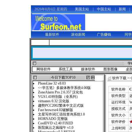
2026年8月6日 星期四
美国主站
|
中国主站
|
新闻
|
最新软件
滚动新闻
广告赚钱
同学
学
网络软件
系统工具
媒体软件
图形图像
桌
今日下载TOP10
软件下载
>>
PhotoLine 32 v8.03
<<学五笔》多媒体教学系统4.00版
软件名称
C
ZoneAlarm Pro 2.6.357 汉化包
软件类型
VGS1.41特别版（全系列）
virtuanes 0.32 汉化版
运行环境
W
趨勢PCC2002繁体中文正式版
授权方式
Fast browrse4.02破解版
文星写作词汇语段查询系统1.0
软件大小
1
HORNADO 完整版
软件评价
CoolDVD v2.40 FIXED
医院疯云之疯端午 v1.0
上传时间
2