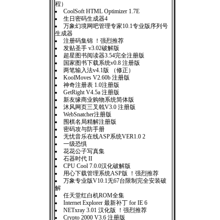
程）
CoolSoft HTML Optimizer 1.7E
生日密码生成器4
万象幻境网吧管理专家10.1专业版序列号
生成器
注册码集锦 ！强烈推荐
发贴圣手 v3.02破解版
超星图书阅读器3.54完全注册版
国家图书下载系统v0.8 注册版
两笔输入法v4.1版 （修正）
KoolMoves V2.60b 注册版
神奇注册表 1.0注册版
GetRight V4.5a 注册版
新友缘商业购物系统简体版
沐风网页三叉戟V3.0 注册版
WebSnatcher注册版
围棋名局精解注册版
密码攻与防手册
无忧音乐在线ASP系统VER1.0 2
一级恐惧
花花公子写真集
石器时代 II
CPU Cool 7.0.0汉化破解版
用心下载管理系统ASP版 ！强烈推荐
万象专业版V10.1无67台限制完全安装破
解
任天堂红白机ROM全集
Internet Explorer 最新补丁 for IE 6
NETxray 3.01 汉化版 ！强烈推荐
Crypto 2000 V3.6 注册版