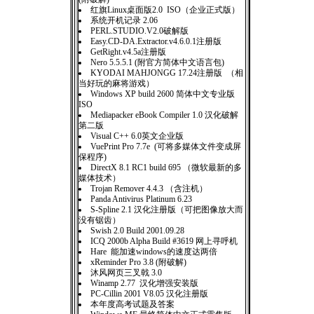
红旗Linux桌面版2.0 ISO（企业正式版）
系统开机记录 2.06
PERL.STUDIO.V2.0破解版
Easy.CD-DA.Extractor.v4.6.0.1注册版
GetRight.v4.5a注册版
Nero 5.5.5.1 (附官方简体中文语言包)
KYODAI MAHJONGG 17.24注册版 （相
当好玩的麻将游戏）
Windows XP build 2600 简体中文专业版
ISO
Mediapacker eBook Compiler 1.0 汉化破解
第二版
Visual C++ 6.0英文企业版
VuePrint Pro 7.7e (可将多媒体文件变成屏
保程序)
DirectX 8.1 RC1 build 695 （微软最新的多
媒体技术）
Trojan Remover 4.4.3 （含注机）
Panda Antivirus Platinum 6.23
S-Spline 2.1 汉化注册版（可把图像放大而
没有锯齿）
Swish 2.0 Build 2001.09.28
ICQ 2000b Alpha Build #3619 网上寻呼机
Hare 能加速windows的速度达两倍
xReminder Pro 3.8 (附破解)
沐风网页三叉戟 3.0
Winamp 2.77 汉化增强安装版
PC-Cillin 2001 V8.05 汉化注册版
本年度高考试题及答案