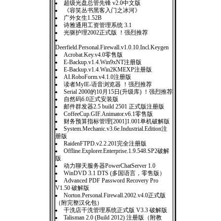
超级光盘总管先锋 v2.0中文版
《容笑丛书黑客入门之冰河》
广外女生1.52B
诗雅通用工资管理系统 3.1
光驱护理2002正式版 ！强烈推荐
Deerfield.Personal.Firewall.v1.0.10.Incl.Keygen
Acrobat.Key.v4.0零售版
E-Backup.v1.4.Win9xNT注册版
E-Backup.v1.4.Win2KMEXP注册版
AI.RoboForm.v4.1.0注册版
读者MyIE-语音浏览器 ！强烈推荐
Serial 2000的10月15日(升级库) ！强烈推荐
自然码6.0正式安装版
邮件群发器2.5 build 2501 正式版注册版
CoffeeCup.GIF.Animator.v6.1零售版
财务预算指标管理[2001]1.001单机破解版
System.Mechanic.v3.6e.Industrial.Edition注
册版
RaidenFTPD.v2.2.201完全注册版
Offline.Explorer.Enterprise.1.9.548.SP2破解
版
动力聊天服务器PowerChatServer 1.0
WinDVD 3.1 DTS (多国语言，零售版）
Advanced PDF Password Recovery Pro
V1.50 破解版
Norton.Personal.Firewall.2002.v4.0正式版
（附完整汉化包）
干洗店干洗管理系统正式版 V3.3 破解版
Talisman 2.0 (Build 2012) 注册版（附教