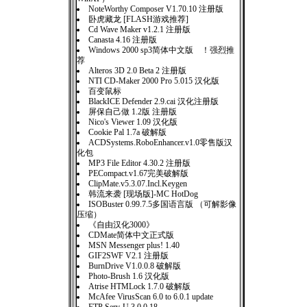
NoteWorthy Composer V1.70.10 注册版
卧虎藏龙 [FLASH游戏推荐]
Cd Wave Maker v1.2.1 注册版
Canasta 4.16 注册版
Windows 2000 sp3简体中文版 ！强烈推
荐
Alteros 3D 2.0 Beta 2 注册版
NTI CD-Maker 2000 Pro 5.015 汉化版
百变鼠标
BlackICE Defender 2.9.cai 汉化注册版
屏保自己做 1.2版 注册版
Nico's Viewer 1.09 汉化版
Cookie Pal 1.7a 破解版
ACDSystems.RoboEnhancer.v1.0零售版汉
化包
MP3 File Editor 4.30.2 注册版
PECompact.v1.67完美破解版
ClipMate.v5.3.07.Incl.Keygen
韩流来袭 [现场版]-MC HotDog
ISOBuster 0.99.7.5多国语言版 （可解影像
压缩）
《自由汉化3000》
CDMate简体中文正式版
MSN Messenger plus! 1.40
GIF2SWF V2.1 注册版
BurnDrive V1.0.0.8 破解版
Photo-Brush 1.6 汉化版
Atrise HTMLock 1.7.0 破解版
McAfee VirusScan 6.0 to 6.0.1 update