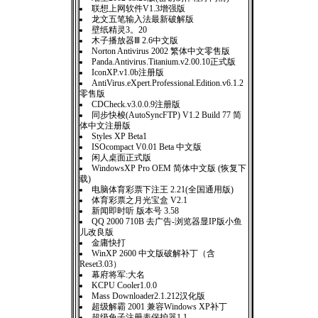
联想上网软件V1.3增强版
龙文五笔输入法最新破解版
壁纸精灵3。20
木子播放器Ⅲ 2.6中文版
Norton Antivirus 2002 繁体中文零售版
Panda.Antivirus.Titanium.v2.00.10正式版
IconXP.v1.0b注册版
AntiVirus.eXpert.Professional.Edition.v6.1.2
零售版
CDCheck.v3.0.0.9注册版
同步快梭(AutoSyncFTP) V1.2 Build 77 简
体中文注册版
Styles XP Beta1
ISOcompact V0.01 Beta 中文版
闲人桌面正式版
WindowsXP Pro OEM 简体中文版 (恢复下
载)
电脑体育彩票下注王 2.21(全国通用版)
体育彩票之月光宝盒 V2.1
新闻即时听 版本号 3.58
QQ 2000 710B 去广告-浏览器显IP版小鱼
儿改良版
金庸快打
WinXP 2600 中文版破解补丁（含
Reset3.03）
幕府将军:大名
KCPU Cooler1.0.0
Mass Downloader2.1.212汉化版
超级解霸 2001 兼容Windows XP补丁
超级兔子注册表保护器1.1