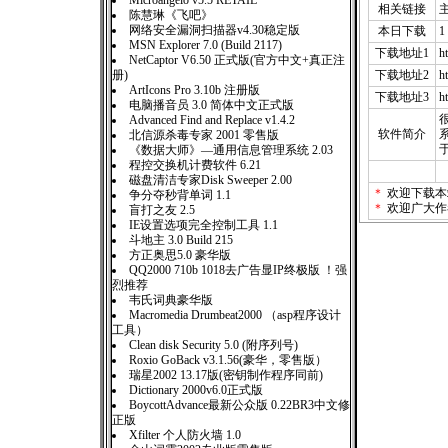
Microangelo v5.5 RETAIL
相关链接
陈慧琳《飞吧》
网络安全漏洞扫描器v4.30稳定版
本日下载
1
MSN Explorer 7.0 (Build 2117)
下载地址1
h
NetCaptor V6.50 正式版(官方中文+真正注
册)
下载地址2
h
ArtIcons Pro 3.10b 注册版
下载地址3
h
电脑播音员 3.0 简体中文正式版
Advanced Find and Replace v1.4.2
软件简介
系
北信源杀毒专家 2001 零售版
《数据大师》—通用信息管理系统 2.03
程控交换机计费软件 6.21
磁盘清洁专家Disk Sweeper 2.00
＊
欢迎下载本
争分夺秒背单词 1.1
＊
欢迎广大作
盲打之友 2.5
IE设置选项完全控制工具 1.1
斗地主 3.0 Build 215
方正奥思5.0 豪华版
QQ2000 710b 1018去广告显IP终极版 ！强
烈推荐
韦氏词典豪华版
Macromedia Drumbeat2000 （asp程序设计
工具）
Clean disk Security 5.0 (附序列号)
Roxio GoBack v3.1.56(豪华，零售版）
瑞星2002 13.17版(密钥制作程序同前)
Dictionary 2000v6.0正式版
BoycottAdvance最新公众版 0.22BR3中文修
正版
Xfilter 个人防火墙 1.0