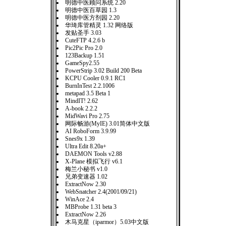
明德中医顾问系统 2.20
明德中医百草园 1.3
明德中医方剂园 2.20
华琦库管精灵 1.32 网络版
发贴圣手 3.03
CuteFTP 4.2.6 b
Pic2Pic Pro 2.0
123Backup 1.51
GameSpy2.55
PowerStrip 3.02 Build 200 Beta
KCPU Cooler 0.9.1 RC1
BurnInTest 2.2.1006
metapad 3.5 Beta 1
MindIT! 2.62
A-book 2.2.2
MidWavi Pro 2.75
网际畅游(MyIE) 3.01简体中文版
AI RoboForm 3.9.99
Snes9x 1.39
Ultra Edit 8.20a+
DAEMON Tools v2.88
X-Plane 模拟飞行 v6.1
梅兰小秘书 v1.0
兄弟变速器 1.02
ExtractNow 2.30
WebSnatcher 2.4(2001/09/21)
WinAce 2.4
MBProbe 1.31 beta 3
ExtractNow 2.26
木马克星（iparmor）5.03中文版