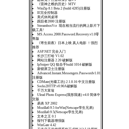
《雷神之椎的历史》MTV
WinZip 8.1 Beta 2 (build 4285)注册版
IE完全控制器
美式休闲桌球
跟踪者2000 注册版
StreamboxVcr 现在相当流行的网上影片下
载工具!
MS.Access.2000.Password.Recovery.v1.0零
售版
《寄生前夜》日本上映 真人电影 ！强烈
推荐
ASP.NET 完全入门
长沙三打哈 V1.02
网站注册器 2.20 破解版
IpSniper QQ 狙击手build 1014 破解版
新锁屏卫士注册版
Advanced.Instant.Messengers.Passwordv1.01
注册版
CDMate(光碟工坊) 2.1.0.16 中文注册版
Socks2HTTP.v0.90A破解版
千万大富翁
Ulead Photo Express(我形我速) v4.0 简体中
文版
易表 XP 2002
Mozilla0.9.5 forWin(Netscape孪生兄弟)
Mozilla0.9.5(Netscape孪生兄弟)
文本之王 0.1
报刊下载器增强版
WinGate 4.42