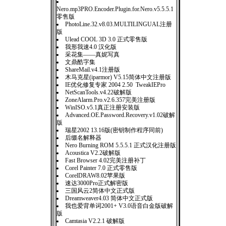
Nero.mp3PRO.Encoder.Plugin.for.Nero.v5.5.5.1
零售版
PhotoLine.32.v8.03.MULTILINGUAL注册
版
Ulead COOL 3D 3.0 正式零售版
我形我速4.0 汉化版
采花集——真妮写真
文鼎酷字集
ShareMail.v4.1注册版
木马克星(iparmor) V5.15简体中文注册版
IE优化修复专家 2004 2.50 TweakIEPro
NetScanTools.v4.22破解版
ZoneAlarm.Pro.v2.6.357完美注册版
WinISO.v5.1真正注册安装版
Advanced.OE.Password.Recovery.v1.02破解
版
瑞星2002 13.16版(密钥制作程序同前)
后缀名解释器
Nero Burning ROM 5.5.5.1 正式汉化注册版
Acoustica V2.2破解版
Fast Browser 4.02完美注册补丁
Corel Painter 7.0 正式零售版
CorelDRAW8.02苹果版
速达3000Pro正式解密版
三国风云2简体中文正式版
Dreamweaver4.03 简体中文正式版
我也爱背单词2001+ V3.0语音白金版破解
版
Camtasia V2.2.1 破解版