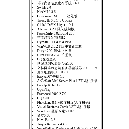
环球商务信息发布系统 2.60
Swish 2.0
NiceMP3 3.6
Customizer XP 1.0.1 汉化版
Tweak IE 3.0.148 Update
Global DiVX Player 1.9.1
3ds max 4.2.1 限制破解版
PowerStrip 3.02 Build 201
还原精灵5.0破解版
DynSite 1.11.493.4 Beta
WinVCR 2.5.2 Plus中文正式版
Dr.eye 2001简体中文版
Ultra Edit 8.20a+ 注册机
QQ在线查询
世纪鸟闪客影院 Ver1.00
立林网络状态与服务器监视器 2001.9.19
勇芳电脑帐册 6.8.788
EasyAD广告机 1.0
ArGoSoft Mail Server Plus 1.7正式注册版
PopUp Killer 1.40
OpenNap
Password 2000 2.7.0
QQKill1.1
PhotoLine 8.1正式注册版(含注册码)
Visual Business Cards 3.3正式注册版
Windows 整形专家V1.02
良友3.68
NewsBin 3.31
Trojan Remover 4.4.2
SetupBuilder Professional 1.50.3sc(SP6) 简