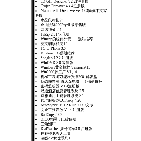
3D GIF Designer V2.21注册版
Trojan Remover 4.4.4注册版
Macromedia.Dreamweaver.4.03简体中文零
售版
水晶鼠标指针
金山快译2002专业版零售版
网络神偷 2.4
FilZip 2.01 汉化版
Winanp的经典外壳 ！ 强烈推荐
英文朗读精灵1.1
PC-to-Phone 3.3
D-player ！强烈推荐
SnagIt v5.2.2 注册版
WinDVD 3.0 零售版
Windows黄金拍档 Version:9.15
Win2000梦工厂 V1。0
机械工程师万能增强版2001解密盘
反恐怖精英-真人版电影 ！强烈推荐
密码监听器 V1.4注册版
易通酒店信息管理系统 2.5
诗雅通用工资管理系统 3.1
代理服务器CCProxy 4.20
AutoSyncFTP 1.2 build 77 中文版
文企工资发放 V1.4 注册版
BadCopy2002
OICQ精灵 v1.3破解版
三角洲III
DialWatcher-拨号管家3.8 注册版
摧花神龙教之上集
超级AV女优系列1