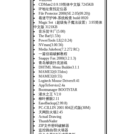
WinDoor
CDMate2.0.9.19简体中文版 7245KB
IP地址查找定位器
File Protector 2000(SE 2.05(09.20))
着迷守护神-系统检查 build 0920
Magic Set（超级兔子魔法设置）3.95简体
中文版 3121KB
音乐贺卡厂(5.00)
The Bat!(1.53t)
PowerTools LE(2.0.24)
NVmax(3.00.56)
Media Jukebox(7.2.272 RC)
一篇信箱破解教程
Snappy Fax 2000(3.2.1.3)
青岛够级扑克游戏
DHTML Menu Builder3.1.1
MAME32(0.55dos)
MAME32(0.55)
Logitech Mouse Drivers9.41
AppToService2.4a
Bootmanager BOOTSTAR
灌水之王 V2.0
柳叶擦眼2.11
EaseBackup(2.99.8)
PC-CILLIN 2001 804正式版(30M)
天网防火墙2.45
Actual Drawing
ThumbNailer
ZIP文件密码破解器
监控路由/防火墙器