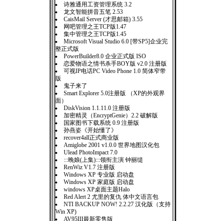
诗雅通用工资管理系统 3.2
龙文智能拼音五笔 2.53
CaisMail Server (才思邮箱) 3.55
网吧管理之王TCP版1.47
集中管理之王TCP版1.45
Microsoft Visual Studio 6.0 [带SP5]企业完
整正式版
PowerBuilder8.0 企业正式版 ISO
恋爱物语之情书杀手BOY版 v2.0 注册版
可视IP电话PC Video Phone 1.0 简体窄带
版
鬼子来了
Smart Explorer 5.0注册版 （XP的外观界
面）
DiskVision 1.1.11.0 注册版
加密精灵（EncryptGenie）2.2 破解版
国家图书下载系统 0.9 注册版
孙燕姿《开始懂了》
recover4all正式商业版
Amiglobe 2001 v1.0.0 世界地图汉化包
Ulead PhotoImpact 7.0
:::晚娘(上集):::领衔主演 钟丽缇
RenWiz V1.7 注册版
Windows XP 专业版 启动盘
Windows XP 家庭版 启动盘
windows XP桌面主题Halo
Red Alert 2 尤里的复仇 体中文语言包
NTI BACKUP NOW! 2.2.27 汉化版（支持
Win XP)
AV95III最新零售版