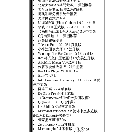
金山词霸2002专业版零售版
北歐女神FAN格鬥遊戲;！强烈推荐
美萍反黄专家 版本2.6 破解版
博奥彩票分析系统千禧版
美萍网管大师 6.96
明镜湖2001(PhotoGather) 1.0.2 中文版
华表 2000 正式版 Build 2001.09.29
音画时尚(ICE-DVD-Player) 3.0 中文版
QQ增强包 ！！强烈推荐
超级邮箱探测器
Teleport Pro 1.29.1634 汉化版
小李注册表大师 1.2 注册版
Winamp Title Bar Control 5.1.0 汉化版
Real格式文件压缩至尊1.5完美注册版
AltoMP3 Maker V3.02注册版
侠客系统修改器 V1.21注册版
RealOne Player V6.0.10.359
地址宝 v2.8
Intel Processor Frequency ID Utility v3.8 简
体中文版
网络工兵 V2.4 破解版
Be OS 5 Pro 企业正式版
《DreamweaverUltraDev实例教程》
QQbomb 1.0 （QQ炸弹)
CPU Idle 5.8 完整零售版
Microsoft Windows XP 繁体中文家庭版
(HOME Edition)+校验文件
管家婆医药版7.0A
Zero Popup V1.32注册版
Microangelo 5.5 零售版 （附汉化）