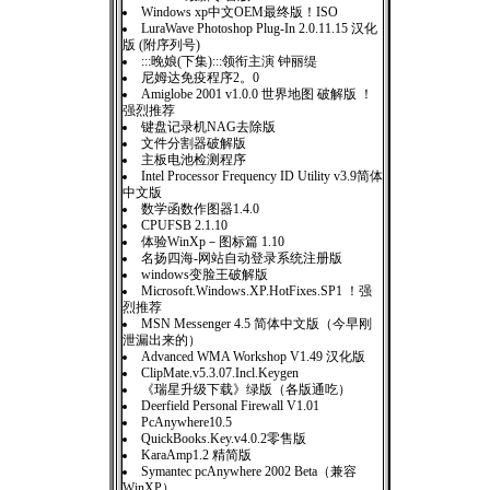
Windows xp中文OEM最终版！ISO
LuraWave Photoshop Plug-In 2.0.11.15 汉化
版 (附序列号)
:::晚娘(下集):::领衔主演 钟丽缇
尼姆达免疫程序2。0
Amiglobe 2001 v1.0.0 世界地图 破解版 ！
强烈推荐
键盘记录机NAG去除版
文件分割器破解版
主板电池检测程序
Intel Processor Frequency ID Utility v3.9简体
中文版
数学函数作图器1.4.0
CPUFSB 2.1.10
体验WinXp－图标篇 1.10
名扬四海-网站自动登录系统注册版
windows变脸王破解版
Microsoft.Windows.XP.HotFixes.SP1 ！强
烈推荐
MSN Messenger 4.5 简体中文版（今早刚
泄漏出来的）
Advanced WMA Workshop V1.49 汉化版
ClipMate.v5.3.07.Incl.Keygen
《瑞星升级下载》绿版（各版通吃）
Deerfield Personal Firewall V1.01
PcAnywhere10.5
QuickBooks.Key.v4.0.2零售版
KaraAmp1.2 精简版
Symantec pcAnywhere 2002 Beta（兼容
WinXP）