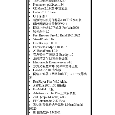
The Cleaner database 3257
Konvertor_pdf2xxx 1.34
CDMate 2.0.9.21 中英文版
Helium2 1.01 beta
QQ 保镖 1.0
新浪论坛积分作弊器1.01正式发布版
飘叶网际隧道最新版V2.1
网络小电锯1.0正式版 For Win2000
监控杀手1.0
Fast Browser Pro 4.0 Build 20010922
VisualRoute 6.0a
EaseBackup 3.00.0
Executeable Mp3 1.04.0915
AI RoboForm 4.0.0
音乐贺卡厂 国际版 Ecardiy 1.0
反恐精英 V1.3完全升级版
Macromedia Dreamweaver v4.0
东方光驱魔术师 简体中文修正版
GoodAsp2001 专业版
网络加速器（网络加速王）3.1 中文零售
版
RealPlayer Plus V9.0 Alpha
ASPEdit.2001.v30 破解版
FoxMail 4.0.2版
Ad-Aware v.5.62 Plus正式安装版
ZOC (Zap-O-Comm) 4.03
EF Commander 2.52 Beta
迅达彩票分析选号系统 1.0 beta3 build
10920
IE 删除软件 1.0.2001