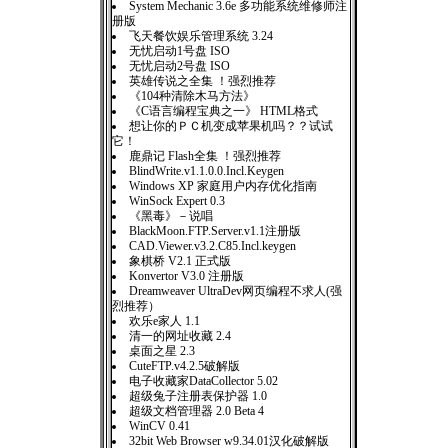
System Mechanic 3.6e 多功能系统维修师注
册版
飞天餐饮娱乐管理系统 3.24
无忧启动1号盘 ISO
无忧启动2号盘 ISO
英雄传说之全集 ！强烈推荐
《104种清除木马方法》
《C语言编程宝典之一》 HTML格式
想让你的ＰＣ机变成苹果机吗？？试试
它！
鹿鼎记 Flash全集 ！强烈推荐
BlindWrite.v1.1.0.0.Incl.Keygen
Windows XP 家庭用户内存优化指南
WinSock Expert 0.3
《黑毒》－说唱
BlackMoon.FTP.Server.v1.1注册版
CAD.Viewer.v3.2.C85.Incl.keygen
象棋桥 V2.1 正式版
Konvertor V3.0 注册版
Dreamweaver UltraDev网页编程不求人(强
烈推荐）
欢乐e家人 1.1
清一的网址收藏 2.4
桌面之星 2.3
CuteFTP.v4.2.5破解版
电子收藏家DataCollector 5.02
超级兔子注册表保护器 1.0
超级文档管理器 2.0 Beta 4
WinCV 0.41
32bit Web Browser w9.34.01汉化破解版