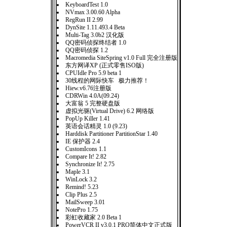
KeyboardTest 1.0
NVmax 3.00.60 Alpha
RegRun II 2.99
DynSite 1.11.493.4 Beta
Multi-Tag 3.0b2 汉化版
QQ密码侦探终结者 1.0
QQ密码侦探 1.2
Macromedia SiteSpring v1.0 Full 完全注册版
东方网译XP (正式零售ISO版)
CPUIdle Pro 5.9 beta 1
30线程的网际快车 极力推荐！
Hiew.v6.76注册版
CDRWin 4.0A(09.24)
大富翁 5 完整硬盘版
虚拟光驱(Virtual Drive) 6.2 网络版
PopUp Killer 1.41
英语会话精灵 1.0 (9.23)
Harddisk Partitioner PartitionStar 1.40
IE 保护器 2.4
CustomIcons 1.1
Compare It! 2.82
Synchronize It! 2.75
Maple 3.1
WinLock 3.2
Remind! 5.23
Clip Plus 2.5
MailSweep 3.01
NotePro 1.75
彩虹收藏家 2.0 Beta 1
PowerVCR II v3.0.1 PRO简体中文正式版