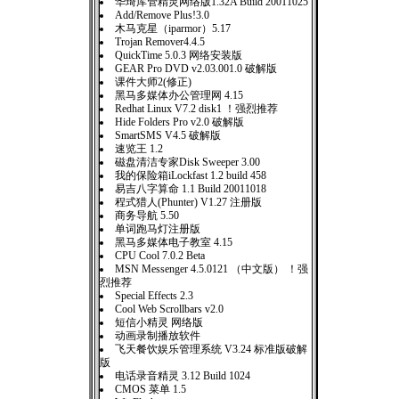
华琦库管精灵网络版1.32A Build 20011025
Add/Remove Plus!3.0
木马克星（iparmor）5.17
Trojan Remover4.4.5
QuickTime 5.0.3 网络安装版
GEAR Pro DVD v2.03.001.0 破解版
课件大师2(修正)
黑马多媒体办公管理网 4.15
Redhat Linux V7.2 disk1 ！强烈推荐
Hide Folders Pro v2.0 破解版
SmartSMS V4.5 破解版
速览王 1.2
磁盘清洁专家Disk Sweeper 3.00
我的保险箱iLockfast 1.2 build 458
易吉八字算命 1.1 Build 20011018
程式猎人(Phunter) V1.27 注册版
商务导航 5.50
单词跑马灯注册版
黑马多媒体电子教室 4.15
CPU Cool 7.0.2 Beta
MSN Messenger 4.5.0121 （中文版） ！强
烈推荐
Special Effects 2.3
Cool Web Scrollbars v2.0
短信小精灵 网络版
动画录制播放软件
飞天餐饮娱乐管理系统 V3.24 标准版破解
版
电话录音精灵 3.12 Build 1024
CMOS 菜单 1.5