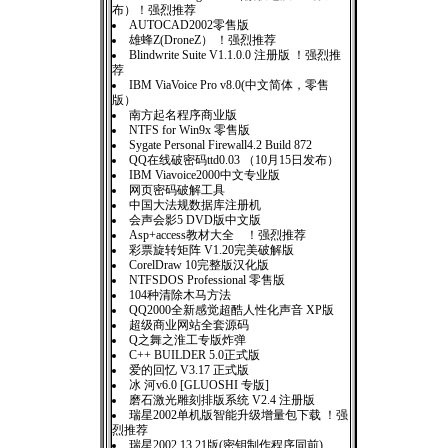
布）！强烈推荐
AUTOCAD2002零售版
雄蜂Z(DroneZ） ！强烈推荐
Blindwrite Suite V1.1.0.0 注册版 ！强烈推
荐
IBM ViaVoice Pro v8.0(中文简体，零售
版）
南方起名程序商业版
NTFS for Win9x 零售版
Sygate Personal Firewall4.2 Build 872
QQ在线破密码ttd0.03 （10月15日发布）
IBM Viavoice2000中文专业版
网页密码破解工具
中国大法规数据库注册机
会声会影5 DVD版中文版
Asp+access教材大全 ！强烈推荐
彩票旋转矩阵 V1.20完美破解版
CorelDraw 10完整版汉化版
NTFSDOS Professional 零售版
104种清除木马方法
QQ2000全新感觉超酷人性化声音 XP版
超级商业网站全套源码
Q之舞之淮工专版炸弹
C++ BUILDER 5.0正式版
爱的回忆 V3.17 正式版
冰 河v6.0 [GLUOSHI 专版]
磨石激光雕刻排版系统 V2.4 注册版
瑞星2002单机版智能升级增量包下载 ！强
烈推荐
瑞星2002 13.21版(密钥制作程序同前)