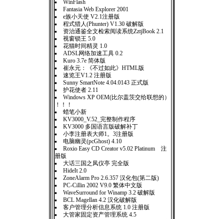
WinFlash
Fantasia Web Explorer 2001
e族小天使 V2.1注册版
程式猎人(Phunter) V1.30 破解版
资治通鉴全文检索阅读系统ZztjBook 2.1
视窗锁王 5.0
花猫时间精灵 1.0
ADSL网络加速工具 0.2
Kuro 3.7e 简体版
崔永元：《不过如此》HTML版
速览王V1.2 注册版
Sunny SmartNote 4.04.0143 正式版
护花使者 2.11
Windows XP OEM(比尔盖茨交给联想的）
！！！
蜡笔小新
KV3000_V.52_完整制作程序
KV3000 多国语言版破解补丁
小李注册表大师1。3注册版
电脑幽灵(pcGhost) 4.10
Roxio Easy CD Creator v5.02 Platinum 注
册版
大话三国之凤仪亭 完全版
HideIt 2.0
ZoneAlarm Pro 2.6.357 汉化包(第二版)
PC-Cillin 2002 V9.0 繁体中文版
WaveSurround for Winamp 3.2 破解版
BCL Magellan 4.2 汉化破解版
客户管理分析信息系统 1.0 注册版
大管家固定资产管理系统 4.5