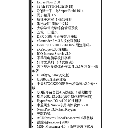
ExtractNow 2.50
32-bit FTPf9.34.02(10.18)
QQ狙击手－IpSniper Build 1014
同步精灵 1.5
疯狂手术室 ！强烈推荐
泡泡龙III 简体中文版
大学学籍成绩综合管理系统
五笔一日通2.0
DFX 5.303 汉化安装注册版
xReminder Pro 3.8 汉化破解版
DeskTopX v101 Build 165 (附注册码)
eXeScope 6.30 注册版
ICQ Interest Search v5.0
乖乖熊电脑学校打字班
奸诈龙系列 《倩女幽魂》
方正奥思多媒体创作工具v5.1学习版=>豪
华版
UBB论坛 6.04 汉化版
UBB605真正商业版
中天STOCK2000证券分析系统 v2.0 专业
版
QQ图形留言器4.0破解版 ！强烈推荐
瑞星2002 13.20版(密钥制作程序同前)
HyperSnap-DX.v4.20.00注册版
中蓝网安Nimda专用清除软件 V7.0
NewsPro.v3.07.Incl.Keygen
光驱炸弹
ACDSystems.RoboEnhancer.v1.0零售版
跟踪者(traceboy) 2000
MSN Messenger 4.5 （微软还没正式发