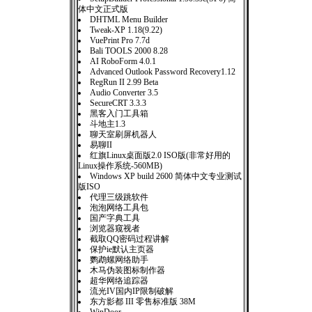
体中文正式版
DHTML Menu Builder
Tweak-XP 1.18(9.22)
VuePrint Pro 7.7d
Bali TOOLS 2000 8.28
AI RoboForm 4.0.1
Advanced Outlook Password Recovery1.12
RegRun II 2.99 Beta
Audio Converter 3.5
SecureCRT 3.3.3
黑客入门工具箱
斗地主1.3
聊天室刷屏机器人
易聊II
红旗Linux桌面版2.0 ISO版(非常好用的
Linux操作系统-560MB)
Windows XP build 2600 简体中文专业测试
版ISO
代理三级跳软件
泡泡网络工具包
国产字典工具
浏览器窥视者
截取QQ密码过程讲解
保护ie默认主页器
鹦鹉螺网络助手
木马伪装图标制作器
超华网络追踪器
流光IV国内IP限制破解
东方影都 III 零售标准版 38M