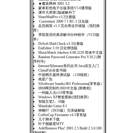
★魔装网神 2001 3.2
蒙泰彩色电子出版系统V5.0通用版
课件大师第2版破解补丁
ShareMailPro.v3.2注册版
Customizer 2000 7.1 RC-1 汉化版
反恐精英 v1.3 完全商业升级版（强烈推
荐）
李阳英语经典讲解30分钟精华（VCD版
本）
DzSoft.Mail.Check.v3.3注册版
EmEditor 3.19 汉化增强版
MusicMatch Jukebox 6.00.2229 简体中文版
Random Password Generator Pro V10.2 (附
序列号)
Internet与Intranet系列丛书 Java语言入门
ChinaPub全套书籍
中国网爪最终测试版 （128线程）
艳星广告
SiSoftware Sandra 001 Professiona(零售版）
IBM网页制作2001中文版 (附教程)
一码输入法v3.0零售版
Windows XP整套图标(强烈推荐)
智能五笔5。10版
Mandrake Linux 8.1
神雕97（DOS版）完美破解版
CoffeeCup Firestarter v4.1零售版
几个脚本下载
叶子楣极度MTV
Add/Remove Plus! 2001 2.5 Build 2.5.0.100
(附破解)