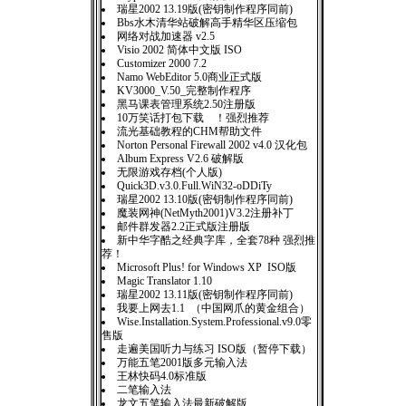
瑞星2002 13.19版(密钥制作程序同前)
Bbs水木清华站破解高手精华区压缩包
网络对战加速器 v2.5
Visio 2002 简体中文版 ISO
Customizer 2000 7.2
Namo WebEditor 5.0商业正式版
KV3000_V.50_完整制作程序
黑马课表管理系统2.50注册版
10万笑话打包下载 ！强烈推荐
流光基础教程的CHM帮助文件
Norton Personal Firewall 2002 v4.0 汉化包
Album Express V2.6 破解版
无限游戏存档(个人版)
Quick3D.v3.0.Full.WiN32-oDDiTy
瑞星2002 13.10版(密钥制作程序同前)
魔装网神(NetMyth2001)V3.2注册补丁
邮件群发器2.2正式版注册版
新中华字酷之经典字库，全套78种 强烈推
荐！
Microsoft Plus! for Windows XP ISO版
Magic Translator 1.10
瑞星2002 13.11版(密钥制作程序同前)
我要上网去1.1 （中国网爪的黄金组合）
Wise.Installation.System.Professional.v9.0零
售版
走遍美国听力与练习 ISO版（暂停下载）
万能五笔2001版多元输入法
王林快码4.0标准版
二笔输入法
龙文五笔输入法最新破解版