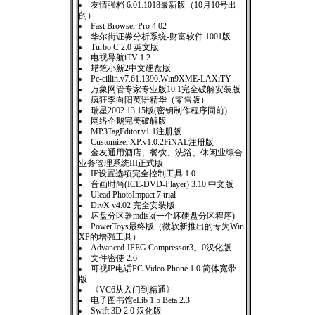
友情强档 6.01.1018最新版（10月10号出
的）
Fast Browser Pro 4.02
华尔街证券分析系统-财富软件 1001版
Turbo C 2.0 英文版
电视导航iTV 1.2
蜡笔小新2中文硬盘版
Pc-cillin.v7.61.1390.Win9XME-LAXiTY
万象网管专家专业版10.1完全破解安装版
疯狂李向阳英语精华（零售版）
瑞星2002 13.15版(密钥制作程序同前)
网络企鹅完美破解版
MP3TagEditor.v1.1注册版
Customizer.XP.v1.0.2FiNAL注册版
金友通用酒店、餐饮、洗浴、休闲业综合
业务管理系统III正式版
IE设置选项完全控制工具 1.0
音画时尚(ICE-DVD-Player) 3.10 中文版
Ulead PhotoImpact 7 trial
DivX v4.02 完全安装版
坏盘分区器mdisk(一个坏硬盘分区程序)
PowerToys最终版（微软新推出的专为Win
XP的增强工具）
Advanced JPEG Compressor3。0汉化版
文件密使 2.6
可视IP电话PC Video Phone 1.0 简体宽带
版
《VC6从入门到精通》
电子图书馆eLib 1.5 Beta 2.3
Swift 3D 2.0 汉化版