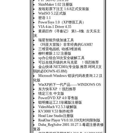
FTP Serv-U 3.0.0.18
SkinMaker 1.02 注册版
发啦彩票下注王 1.6.8正式安装版
WinISO 5.2正式版
密语 1.1
PowerToys 1.0（XP增强工具）
VIA 4-in-1 Driver 4.35
黄易巨作《寻秦记》 第1--8集 古天乐主
演.
瑞星智能升级加速工具
《玛亚大冒险》非常经典的GAME!
三维雷电战机 动感3维游戏
柳叶擦眼 2.12 注册版
xp办公组合50次安全破解工具
可以在线升级的木马克星 ！强烈推荐
金山快译.NET2001(专业版.推荐.呵呵,E文
弱的必DOWN-65.8M)
Microsoft Windows 错误代码表查询 2.2 汉
化版
WinXP的下一代产品——WINDOWS OS
东方快车XP ！强烈推荐
情定三生 中文版
PowerDVD XP 4.0 零售版
聪明搬运工2.1珍藏版注册版
VideoMach V2.5.3 破解版
KV3000 V.53 制作程序
Head Line Studio注册版
RealOne Player V6.0.10.359无时间限制版
Duba_RegSolve 2001.10.27.1-毒霸注册表修
复器