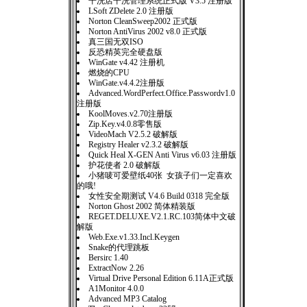
干洗店干洗管理系统正式版 V3.5 注册版
LSoft ZDelete 2.0 注册版
Norton CleanSweep2002 正式版
Norton AntiVirus 2002 v8.0 正式版
真三国无双ISO
反恐精英完全硬盘版
WinGate v4.42 注册机
燃烧的CPU
WinGate.v4.4.2注册版
Advanced.WordPerfect.Office.Passwordv1.0
注册版
KoolMoves.v2.70注册版
Zip.Key.v4.0.8零售版
VideoMach V2.5.2 破解版
Registry Healer v2.3.2 破解版
Quick Heal X-GEN Anti Virus v6.03 注册版
护花使者 2.0 破解版
小猪唛可爱壁纸40张 女孩子们一定喜欢
的哦!
女性安全期测试 V4.6 Build 0318 完全版
Norton Ghost 2002 简体精装版
REGET.DELUXE.V2.1.RC.103简体中文破
解版
Web.Exe.v1.33.Incl.Keygen
Snake的代理跳板
Bersirc 1.40
ExtractNow 2.26
Virtual Drive Personal Edition 6.11A正式版
A1Monitor 4.0.0
Advanced MP3 Catalog