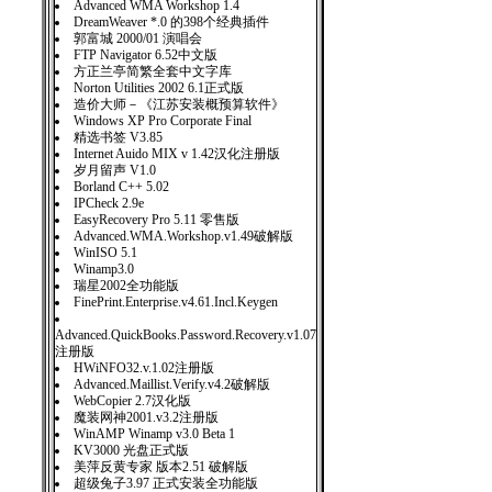
Advanced WMA Workshop 1.4
DreamWeaver *.0 的398个经典插件
郭富城 2000/01 演唱会
FTP Navigator 6.52中文版
方正兰亭简繁全套中文字库
Norton Utilities 2002 6.1正式版
造价大师－《江苏安装概预算软件》
Windows XP Pro Corporate Final
精选书签 V3.85
Internet Auido MIX v 1.42汉化注册版
岁月留声 V1.0
Borland C++ 5.02
IPCheck 2.9e
EasyRecovery Pro 5.11 零售版
Advanced.WMA.Workshop.v1.49破解版
WinISO 5.1
Winamp3.0
瑞星2002全功能版
FinePrint.Enterprise.v4.61.Incl.Keygen
Advanced.QuickBooks.Password.Recovery.v1.07
注册版
HWiNFO32.v.1.02注册版
Advanced.Maillist.Verify.v4.2破解版
WebCopier 2.7汉化版
魔装网神2001.v3.2注册版
WinAMP Winamp v3.0 Beta 1
KV3000 光盘正式版
美萍反黄专家 版本2.51 破解版
超级兔子3.97 正式安装全功能版