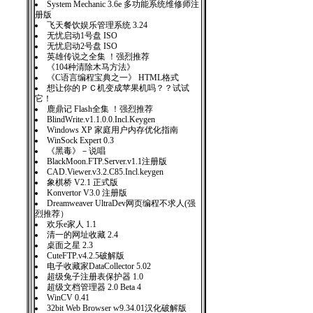
System Mechanic 3.6e 多功能系统维修师注
册版
飞天餐饮娱乐管理系统 3.24
无忧启动1号盘 ISO
无忧启动2号盘 ISO
英雄传说之全集 ！强烈推荐
《104种清除木马方法》
《C语言编程宝典之一》 HTML格式
想让你的ＰＣ机变成苹果机吗？？试试
它！
鹿鼎记 Flash全集 ！强烈推荐
BlindWrite.v1.1.0.0.Incl.Keygen
Windows XP 家庭用户内存优化指南
WinSock Expert 0.3
《黑毒》－说唱
BlackMoon.FTP.Server.v1.1注册版
CAD.Viewer.v3.2.C85.Incl.keygen
象棋桥 V2.1 正式版
Konvertor V3.0 注册版
Dreamweaver UltraDev网页编程不求人(强
烈推荐）
欢乐e家人 1.1
清一的网址收藏 2.4
桌面之星 2.3
CuteFTP.v4.2.5破解版
电子收藏家DataCollector 5.02
超级兔子注册表保护器 1.0
超级文档管理器 2.0 Beta 4
WinCV 0.41
32bit Web Browser w9.34.01汉化破解版