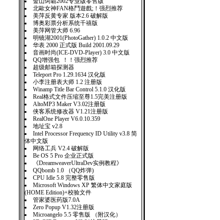
金山词霸2002专业版零售版
北歐女神FAN格鬥遊戲;！强烈推荐
美萍反黄专家 版本2.6 破解版
博奥彩票分析系统千禧版
美萍网管大师 6.96
明镜湖2001(PhotoGather) 1.0.2 中文版
华表 2000 正式版 Build 2001.09.29
音画时尚(ICE-DVD-Player) 3.0 中文版
QQ增强包 ！！强烈推荐
超级邮箱探测器
Teleport Pro 1.29.1634 汉化版
小李注册表大师 1.2 注册版
Winamp Title Bar Control 5.1.0 汉化版
Real格式文件压缩至尊1.5完美注册版
AltoMP3 Maker V3.02注册版
侠客系统修改器 V1.21注册版
RealOne Player V6.0.10.359
地址宝 v2.8
Intel Processor Frequency ID Utility v3.8 简
体中文版
网络工兵 V2.4 破解版
Be OS 5 Pro 企业正式版
《DreamweaverUltraDev实例教程》
QQbomb 1.0 （QQ炸弹)
CPU Idle 5.8 完整零售版
Microsoft Windows XP 繁体中文家庭版
(HOME Edition)+校验文件
管家婆医药版7.0A
Zero Popup V1.32注册版
Microangelo 5.5 零售版 （附汉化）