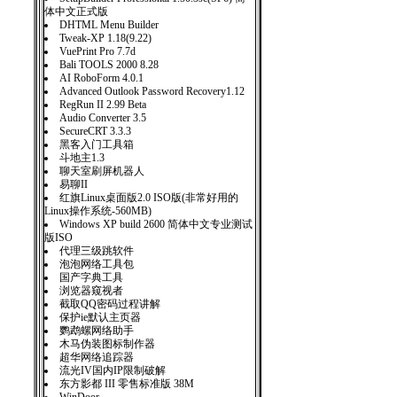
体中文正式版
DHTML Menu Builder
Tweak-XP 1.18(9.22)
VuePrint Pro 7.7d
Bali TOOLS 2000 8.28
AI RoboForm 4.0.1
Advanced Outlook Password Recovery1.12
RegRun II 2.99 Beta
Audio Converter 3.5
SecureCRT 3.3.3
黑客入门工具箱
斗地主1.3
聊天室刷屏机器人
易聊II
红旗Linux桌面版2.0 ISO版(非常好用的
Linux操作系统-560MB)
Windows XP build 2600 简体中文专业测试
版ISO
代理三级跳软件
泡泡网络工具包
国产字典工具
浏览器窥视者
截取QQ密码过程讲解
保护ie默认主页器
鹦鹉螺网络助手
木马伪装图标制作器
超华网络追踪器
流光IV国内IP限制破解
东方影都 III 零售标准版 38M