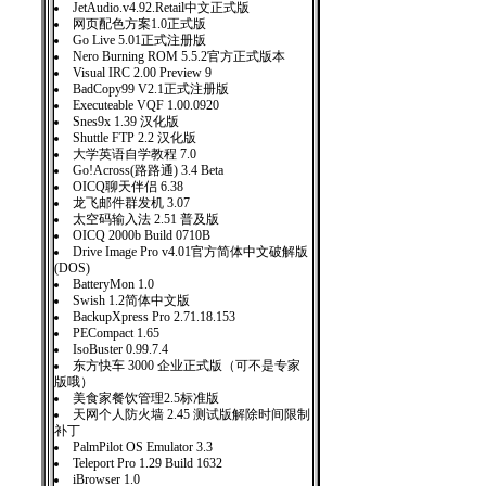
JetAudio.v4.92.Retail中文正式版
网页配色方案1.0正式版
Go Live 5.01正式注册版
Nero Burning ROM 5.5.2官方正式版本
Visual IRC 2.00 Preview 9
BadCopy99 V2.1正式注册版
Executeable VQF 1.00.0920
Snes9x 1.39 汉化版
Shuttle FTP 2.2 汉化版
大学英语自学教程 7.0
Go!Across(路路通) 3.4 Beta
OICQ聊天伴侣 6.38
龙飞邮件群发机 3.07
太空码输入法 2.51 普及版
OICQ 2000b Build 0710B
Drive Image Pro v4.01官方简体中文破解版
(DOS)
BatteryMon 1.0
Swish 1.2简体中文版
BackupXpress Pro 2.71.18.153
PECompact 1.65
IsoBuster 0.99.7.4
东方快车 3000 企业正式版（可不是专家
版哦）
美食家餐饮管理2.5标准版
天网个人防火墙 2.45 测试版解除时间限制
补丁
PalmPilot OS Emulator 3.3
Teleport Pro 1.29 Build 1632
iBrowser 1.0