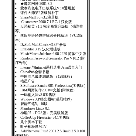
★魔装网神 2001 3.2
蒙泰彩色电子出版系统V5.0通用版
课件大师第2版破解补丁
ShareMailPro.v3.2注册版
Customizer 2000 7.1 RC-1 汉化版
反恐精英 v1.3 完全商业升级版（强烈推
荐）
李阳英语经典讲解30分钟精华（VCD版
本）
DzSoft.Mail.Check.v3.3注册版
EmEditor 3.19 汉化增强版
MusicMatch Jukebox 6.00.2229 简体中文版
Random Password Generator Pro V10.2 (附
序列号)
Internet与Intranet系列丛书 Java语言入门
ChinaPub全套书籍
中国网爪最终测试版 （128线程）
艳星广告
SiSoftware Sandra 001 Professiona(零售版）
IBM网页制作2001中文版 (附教程)
一码输入法v3.0零售版
Windows XP整套图标(强烈推荐)
智能五笔5。10版
Mandrake Linux 8.1
神雕97（DOS版）完美破解版
CoffeeCup Firestarter v4.1零售版
几个脚本下载
叶子楣极度MTV
Add/Remove Plus! 2001 2.5 Build 2.5.0.100
(附破解)