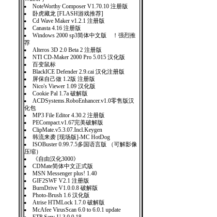
NoteWorthy Composer V1.70.10 注册版
卧虎藏龙 [FLASH游戏推荐]
Cd Wave Maker v1.2.1 注册版
Canasta 4.16 注册版
Windows 2000 sp3简体中文版 ！强烈推
荐
Alteros 3D 2.0 Beta 2 注册版
NTI CD-Maker 2000 Pro 5.015 汉化版
百变鼠标
BlackICE Defender 2.9.cai 汉化注册版
屏保自己做 1.2版 注册版
Nico's Viewer 1.09 汉化版
Cookie Pal 1.7a 破解版
ACDSystems.RoboEnhancer.v1.0零售版汉
化包
MP3 File Editor 4.30.2 注册版
PECompact.v1.67完美破解版
ClipMate.v5.3.07.Incl.Keygen
韩流来袭 [现场版]-MC HotDog
ISOBuster 0.99.7.5多国语言版 （可解影像
压缩）
《自由汉化3000》
CDMate简体中文正式版
MSN Messenger plus! 1.40
GIF2SWF V2.1 注册版
BurnDrive V1.0.0.8 破解版
Photo-Brush 1.6 汉化版
Atrise HTMLock 1.7.0 破解版
McAfee VirusScan 6.0 to 6.0.1 update