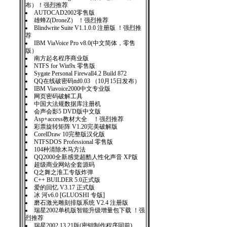
布）！强烈推荐
AUTOCAD2002零售版
雄蜂Z(DroneZ） ！强烈推荐
Blindwrite Suite V1.1.0.0 注册版 ！强烈推
荐
IBM ViaVoice Pro v8.0(中文简体，零售
版）
南方起名程序商业版
NTFS for Win9x 零售版
Sygate Personal Firewall4.2 Build 872
QQ在线破密码ttd0.03 （10月15日发布）
IBM Viavoice2000中文专业版
网页密码破解工具
中国大法规数据库注册机
会声会影5 DVD版中文版
Asp+access教材大全 ！强烈推荐
彩票旋转矩阵 V1.20完美破解版
CorelDraw 10完整版汉化版
NTFSDOS Professional 零售版
104种清除木马方法
QQ2000全新感觉超酷人性化声音 XP版
超级商业网站全套源码
Q之舞之淮工专版炸弹
C++ BUILDER 5.0正式版
爱的回忆 V3.17 正式版
冰 河v6.0 [GLUOSHI 专版]
磨石激光雕刻排版系统 V2.4 注册版
瑞星2002单机版智能升级增量包下载 ！强
烈推荐
瑞星2002 13.21版(密钥制作程序同前)