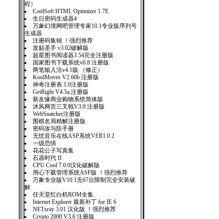
程）
CoolSoft HTML Optimizer 1.7E
生日密码生成器4
万象幻境网吧管理专家10.1专业版序列号
生成器
注册码集锦 ！强烈推荐
发贴圣手 v3.02破解版
超星图书阅读器3.54完全注册版
国家图书下载系统v0.8 注册版
两笔输入法v4.1版 （修正）
KoolMoves V2.60b 注册版
神奇注册表 1.0注册版
GetRight V4.5a 注册版
新友缘商业购物系统简体版
沐风网页三叉戟V3.0 注册版
WebSnatcher注册版
围棋名局精解注册版
密码攻与防手册
无忧音乐在线ASP系统VER1.0 2
一级恐惧
花花公子写真集
石器时代 II
CPU Cool 7.0.0汉化破解版
用心下载管理系统ASP版 ！强烈推荐
万象专业版V10.1无67台限制完全安装破
解
任天堂红白机ROM全集
Internet Explorer 最新补丁 for IE 6
NETxray 3.01 汉化版 ！强烈推荐
Crypto 2000 V3.6 注册版