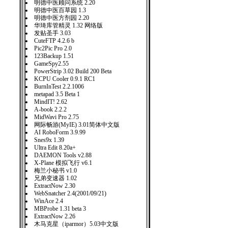
明德中医顾问系统 2.20
明德中医百草园 1.3
明德中医方剂园 2.20
华琦库管精灵 1.32 网络版
发贴圣手 3.03
CuteFTP 4.2.6 b
Pic2Pic Pro 2.0
123Backup 1.51
GameSpy2.55
PowerStrip 3.02 Build 200 Beta
KCPU Cooler 0.9.1 RC1
BurnInTest 2.2.1006
metapad 3.5 Beta 1
MindIT! 2.62
A-book 2.2.2
MidWavi Pro 2.75
网际畅游(MyIE) 3.01简体中文版
AI RoboForm 3.9.99
Snes9x 1.39
Ultra Edit 8.20a+
DAEMON Tools v2.88
X-Plane 模拟飞行 v6.1
梅兰小秘书 v1.0
兄弟变速器 1.02
ExtractNow 2.30
WebSnatcher 2.4(2001/09/21)
WinAce 2.4
MBProbe 1.31 beta 3
ExtractNow 2.26
木马克星（iparmor）5.03中文版