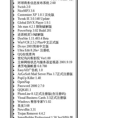
环球商务信息发布系统 2.60
Swish 2.0
NiceMP3 3.6
Customizer XP 1.0.1 汉化版
Tweak IE 3.0.148 Update
Global DiVX Player 1.9.1
3ds max 4.2.1 限制破解版
PowerStrip 3.02 Build 201
还原精灵5.0破解版
DynSite 1.11.493.4 Beta
WinVCR 2.5.2 Plus中文正式版
Dr.eye 2001简体中文版
Ultra Edit 8.20a+ 注册机
QQ在线查询
世纪鸟闪客影院 Ver1.00
立林网络状态与服务器监视器 2001.9.19
勇芳电脑帐册 6.8.788
EasyAD广告机 1.0
ArGoSoft Mail Server Plus 1.7正式注册版
PopUp Killer 1.40
OpenNap
Password 2000 2.7.0
QQKill1.1
PhotoLine 8.1正式注册版(含注册码)
Visual Business Cards 3.3正式注册版
Windows 整形专家V1.02
良友3.68
NewsBin 3.31
Trojan Remover 4.4.2
SetupBuilder Professional 1.50.3sc(SP6) 简