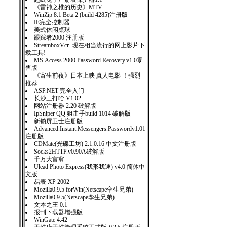
《雷神之椎的历史》MTV
WinZip 8.1 Beta 2 (build 4285)注册版
IE完全控制器
美式休闲桌球
跟踪者2000 注册版
StreamboxVcr 现在相当流行的网上影片下
载工具!
MS.Access.2000.Password.Recovery.v1.0零
售版
《寄生前夜》日本上映 真人电影 ！强烈
推荐
ASP.NET 完全入门
长沙三打哈 V1.02
网站注册器 2.20 破解版
IpSniper QQ 狙击手build 1014 破解版
新锁屏卫士注册版
Advanced.Instant.Messengers.Passwordv1.01
注册版
CDMate(光碟工坊) 2.1.0.16 中文注册版
Socks2HTTP.v0.90A破解版
千万大富翁
Ulead Photo Express(我形我速) v4.0 简体中
文版
易表 XP 2002
Mozilla0.9.5 forWin(Netscape孪生兄弟)
Mozilla0.9.5(Netscape孪生兄弟)
文本之王 0.1
报刊下载器增强版
WinGate 4.42