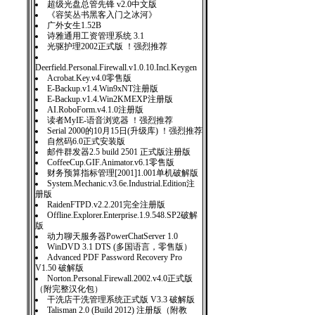
超级光盘总管先锋 v2.0中文版
《容笑丛书黑客入门之冰河》
广外女生1.52B
诗雅通用工资管理系统 3.1
光驱护理2002正式版 ！强烈推荐
Deerfield.Personal.Firewall.v1.0.10.Incl.Keygen
Acrobat.Key.v4.0零售版
E-Backup.v1.4.Win9xNT注册版
E-Backup.v1.4.Win2KMEXP注册版
AI.RoboForm.v4.1.0注册版
读者MyIE-语音浏览器 ！强烈推荐
Serial 2000的10月15日(升级库) ！强烈推荐
自然码6.0正式安装版
邮件群发器2.5 build 2501 正式版注册版
CoffeeCup.GIF.Animator.v6.1零售版
财务预算指标管理[2001]1.001单机破解版
System.Mechanic.v3.6e.Industrial.Edition注
册版
RaidenFTPD.v2.2.201完全注册版
Offline.Explorer.Enterprise.1.9.548.SP2破解
版
动力聊天服务器PowerChatServer 1.0
WinDVD 3.1 DTS (多国语言，零售版）
Advanced PDF Password Recovery Pro
V1.50 破解版
Norton.Personal.Firewall.2002.v4.0正式版
（附完整汉化包）
干洗店干洗管理系统正式版 V3.3 破解版
Talisman 2.0 (Build 2012) 注册版（附教