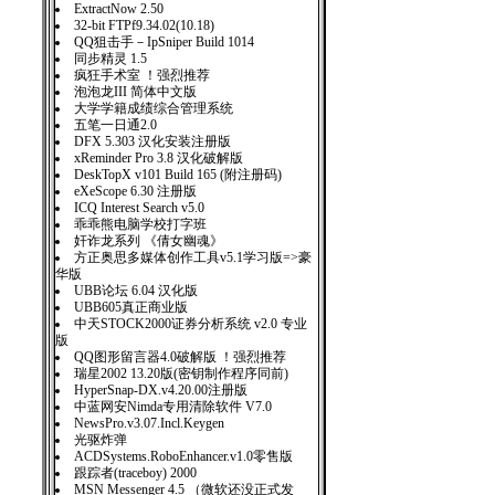
ExtractNow 2.50
32-bit FTPf9.34.02(10.18)
QQ狙击手－IpSniper Build 1014
同步精灵 1.5
疯狂手术室 ！强烈推荐
泡泡龙III 简体中文版
大学学籍成绩综合管理系统
五笔一日通2.0
DFX 5.303 汉化安装注册版
xReminder Pro 3.8 汉化破解版
DeskTopX v101 Build 165 (附注册码)
eXeScope 6.30 注册版
ICQ Interest Search v5.0
乖乖熊电脑学校打字班
奸诈龙系列 《倩女幽魂》
方正奥思多媒体创作工具v5.1学习版=>豪
华版
UBB论坛 6.04 汉化版
UBB605真正商业版
中天STOCK2000证券分析系统 v2.0 专业
版
QQ图形留言器4.0破解版 ！强烈推荐
瑞星2002 13.20版(密钥制作程序同前)
HyperSnap-DX.v4.20.00注册版
中蓝网安Nimda专用清除软件 V7.0
NewsPro.v3.07.Incl.Keygen
光驱炸弹
ACDSystems.RoboEnhancer.v1.0零售版
跟踪者(traceboy) 2000
MSN Messenger 4.5 （微软还没正式发