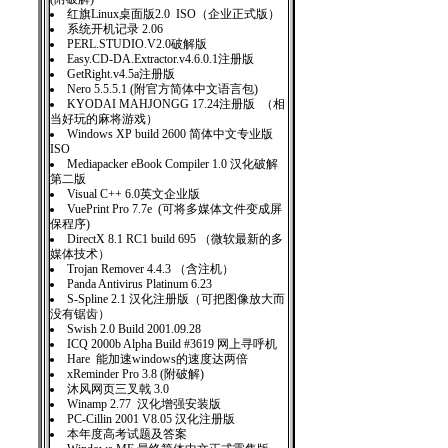
红旗Linux桌面版2.0 ISO（企业正式版）
系统开机记录 2.06
PERL.STUDIO.V2.0破解版
Easy.CD-DA.Extractor.v4.6.0.1注册版
GetRight.v4.5a注册版
Nero 5.5.5.1 (附官方简体中文语言包)
KYODAI MAHJONGG 17.24注册版 （相
当好玩的麻将游戏）
Windows XP build 2600 简体中文专业版
ISO
Mediapacker eBook Compiler 1.0 汉化破解
第二版
Visual C++ 6.0英文企业版
VuePrint Pro 7.7e (可将多媒体文件变成屏
保程序)
DirectX 8.1 RC1 build 695 （微软最新的多
媒体技术）
Trojan Remover 4.4.3 （含注机）
Panda Antivirus Platinum 6.23
S-Spline 2.1 汉化注册版（可把图像放大而
没有锯齿）
Swish 2.0 Build 2001.09.28
ICQ 2000b Alpha Build #3619 网上寻呼机
Hare 能加速windows的速度达两倍
xReminder Pro 3.8 (附破解)
沐风网页三叉戟 3.0
Winamp 2.77 汉化增强安装版
PC-Cillin 2001 V8.05 汉化注册版
本年度高考试题及答案