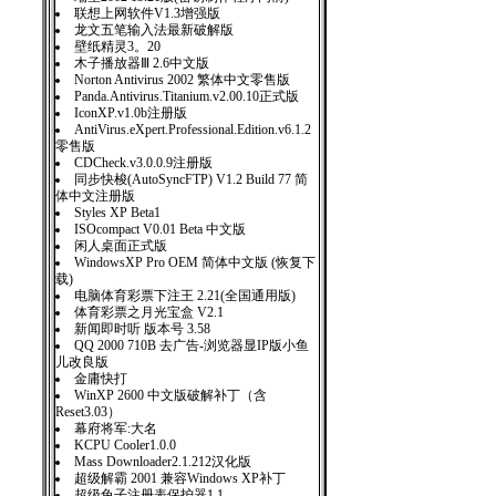
联想上网软件V1.3增强版
龙文五笔输入法最新破解版
壁纸精灵3。20
木子播放器Ⅲ 2.6中文版
Norton Antivirus 2002 繁体中文零售版
Panda.Antivirus.Titanium.v2.00.10正式版
IconXP.v1.0b注册版
AntiVirus.eXpert.Professional.Edition.v6.1.2
零售版
CDCheck.v3.0.0.9注册版
同步快梭(AutoSyncFTP) V1.2 Build 77 简
体中文注册版
Styles XP Beta1
ISOcompact V0.01 Beta 中文版
闲人桌面正式版
WindowsXP Pro OEM 简体中文版 (恢复下
载)
电脑体育彩票下注王 2.21(全国通用版)
体育彩票之月光宝盒 V2.1
新闻即时听 版本号 3.58
QQ 2000 710B 去广告-浏览器显IP版小鱼
儿改良版
金庸快打
WinXP 2600 中文版破解补丁（含
Reset3.03）
幕府将军:大名
KCPU Cooler1.0.0
Mass Downloader2.1.212汉化版
超级解霸 2001 兼容Windows XP补丁
超级兔子注册表保护器1.1