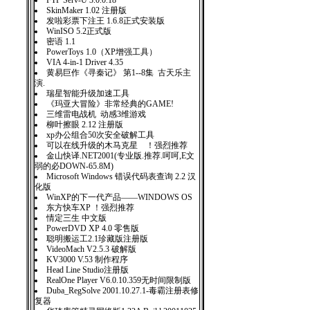
FTP Serv-U 3.0.0.18
SkinMaker 1.02 注册版
发啦彩票下注王 1.6.8正式安装版
WinISO 5.2正式版
密语 1.1
PowerToys 1.0（XP增强工具）
VIA 4-in-1 Driver 4.35
黄易巨作《寻秦记》 第1--8集 古天乐主
演.
瑞星智能升级加速工具
《玛亚大冒险》非常经典的GAME!
三维雷电战机 动感3维游戏
柳叶擦眼 2.12 注册版
xp办公组合50次安全破解工具
可以在线升级的木马克星 ！强烈推荐
金山快译.NET2001(专业版.推荐.呵呵,E文
弱的必DOWN-65.8M)
Microsoft Windows 错误代码表查询 2.2 汉
化版
WinXP的下一代产品——WINDOWS OS
东方快车XP ！强烈推荐
情定三生 中文版
PowerDVD XP 4.0 零售版
聪明搬运工2.1珍藏版注册版
VideoMach V2.5.3 破解版
KV3000 V.53 制作程序
Head Line Studio注册版
RealOne Player V6.0.10.359无时间限制版
Duba_RegSolve 2001.10.27.1-毒霸注册表修
复器