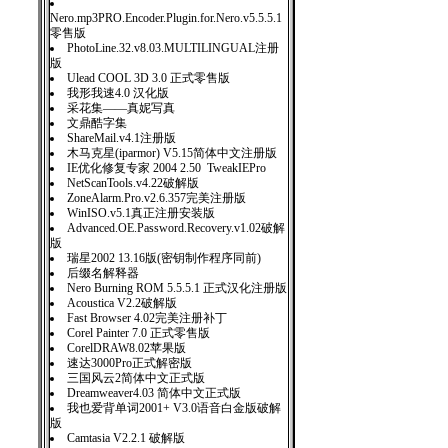
Nero.mp3PRO.Encoder.Plugin.for.Nero.v5.5.5.1
零售版
PhotoLine.32.v8.03.MULTILINGUAL注册
版
Ulead COOL 3D 3.0 正式零售版
我形我速4.0 汉化版
采花集——真妮写真
文鼎酷字集
ShareMail.v4.1注册版
木马克星(iparmor) V5.15简体中文注册版
IE优化修复专家 2004 2.50 TweakIEPro
NetScanTools.v4.22破解版
ZoneAlarm.Pro.v2.6.357完美注册版
WinISO.v5.1真正注册安装版
Advanced.OE.Password.Recovery.v1.02破解
版
瑞星2002 13.16版(密钥制作程序同前)
后缀名解释器
Nero Burning ROM 5.5.5.1 正式汉化注册版
Acoustica V2.2破解版
Fast Browser 4.02完美注册补丁
Corel Painter 7.0 正式零售版
CorelDRAW8.02苹果版
速达3000Pro正式解密版
三国风云2简体中文正式版
Dreamweaver4.03 简体中文正式版
我也爱背单词2001+ V3.0语音白金版破解
版
Camtasia V2.2.1 破解版