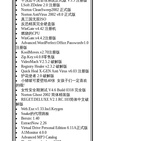
干洗店干洗管理系统正式版 V3.5 注册版
LSoft ZDelete 2.0 注册版
Norton CleanSweep2002 正式版
Norton AntiVirus 2002 v8.0 正式版
真三国无双ISO
反恐精英完全硬盘版
WinGate v4.42 注册机
燃烧的CPU
WinGate.v4.4.2注册版
Advanced.WordPerfect.Office.Passwordv1.0
注册版
KoolMoves.v2.70注册版
Zip.Key.v4.0.8零售版
VideoMach V2.5.2 破解版
Registry Healer v2.3.2 破解版
Quick Heal X-GEN Anti Virus v6.03 注册版
护花使者 2.0 破解版
小猪唛可爱壁纸40张 女孩子们一定喜欢
的哦!
女性安全期测试 V4.6 Build 0318 完全版
Norton Ghost 2002 简体精装版
REGET.DELUXE.V2.1.RC.103简体中文破
解版
Web.Exe.v1.33.Incl.Keygen
Snake的代理跳板
Bersirc 1.40
ExtractNow 2.26
Virtual Drive Personal Edition 6.11A正式版
A1Monitor 4.0.0
Advanced MP3 Catalog