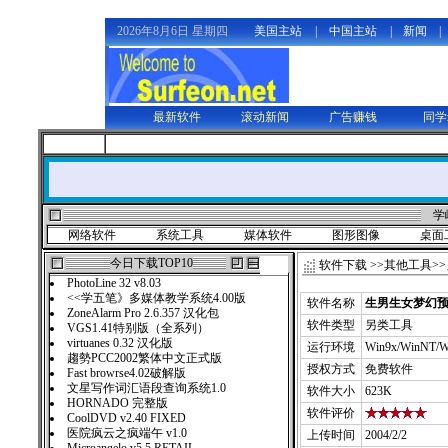
2026年8月6日 星期四
美国主站
|
中国主站
|
新闻
|
最新软件
滚动新闻
广告赚钱
同学
学
网络软件
系统工具
媒体软件
图形图像
桌面
今日下载TOP10
软件下载
>>
其他工具
>>
PhotoLine 32 v8.03
<<学五笔》多媒体教学系统4.00版
软件名称
生男生女梦幻预测
ZoneAlarm Pro 2.6.357 汉化包
软件类型
另类工具
VGS1.41特别版（全系列）
virtuanes 0.32 汉化版
运行环境
Win9x/WinNT/W
趨勢PCC2002繁体中文正式版
授权方式
免费软件
Fast browrse4.02破解版
文星写作词汇语段查询系统1.0
软件大小
623K
HORNADO 完整版
软件评价
CoolDVD v2.40 FIXED
医院疯云之疯端午 v1.0
上传时间
2004/2/2