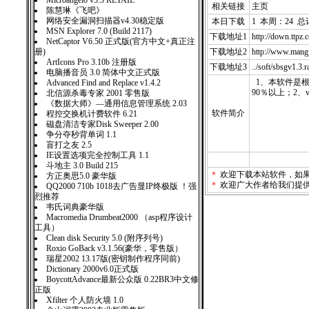
Microangelo v5.5 RETAIL
相关链接
主页
陈慧琳《飞吧》
网络安全漏洞扫描器v4.30稳定版
本日下载
1 本周：24 总
MSN Explorer 7.0 (Build 2117)
下载地址1
http://down.
NetCaptor V6.50 正式版(官方中文+真正注
册)
下载地址2
http://www.mang
ArtIcons Pro 3.10b 注册版
下载地址3
../soft/sbsgv1.3.r
电脑播音员 3.0 简体中文正式版
1、本软件是
Advanced Find and Replace v1.4.2
90％以上；2
北信源杀毒专家 2001 零售版
《数据大师》—通用信息管理系统 2.03
软件简介
程控交换机计费软件 6.21
磁盘清洁专家Disk Sweeper 2.00
争分夺秒背单词 1.1
盲打之友 2.5
IE设置选项完全控制工具 1.1
斗地主 3.0 Build 215
＊
欢迎下载本站软件，如
方正奥思5.0 豪华版
＊
欢迎广大作者给我们提
QQ2000 710b 1018去广告显IP终极版 ！强
烈推荐
韦氏词典豪华版
Macromedia Drumbeat2000 （asp程序设计
工具）
Clean disk Security 5.0 (附序列号)
Roxio GoBack v3.1.56(豪华，零售版）
瑞星2002 13.17版(密钥制作程序同前)
Dictionary 2000v6.0正式版
BoycottAdvance最新公众版 0.22BR3中文修
正版
Xfilter 个人防火墙 1.0