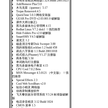
华琦库管精灵网络版1.32A Build 20011025
Add/Remove Plus!3.0
木马克星（iparmor）5.17
Trojan Remover4.4.5
QuickTime 5.0.3 网络安装版
GEAR Pro DVD v2.03.001.0 破解版
课件大师2(修正)
黑马多媒体办公管理网 4.15
Redhat Linux V7.2 disk1 ！强烈推荐
Hide Folders Pro v2.0 破解版
SmartSMS V4.5 破解版
速览王 1.2
磁盘清洁专家Disk Sweeper 3.00
我的保险箱iLockfast 1.2 build 458
易吉八字算命 1.1 Build 20011018
程式猎人(Phunter) V1.27 注册版
商务导航 5.50
单词跑马灯注册版
黑马多媒体电子教室 4.15
CPU Cool 7.0.2 Beta
MSN Messenger 4.5.0121 （中文版） ！强
烈推荐
Special Effects 2.3
Cool Web Scrollbars v2.0
短信小精灵 网络版
动画录制播放软件
飞天餐饮娱乐管理系统 V3.24 标准版破解
版
电话录音精灵 3.12 Build 1024
CMOS 菜单 1.5