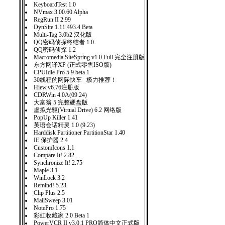
KeyboardTest 1.0
NVmax 3.00.60 Alpha
RegRun II 2.99
DynSite 1.11.493.4 Beta
Multi-Tag 3.0b2 汉化版
QQ密码侦探终结者 1.0
QQ密码侦探 1.2
Macromedia SiteSpring v1.0 Full 完全注册版
东方网译XP (正式零售ISO版)
CPUIdle Pro 5.9 beta 1
30线程的网际快车 极力推荐！
Hiew.v6.76注册版
CDRWin 4.0A(09.24)
大富翁 5 完整硬盘版
虚拟光驱(Virtual Drive) 6.2 网络版
PopUp Killer 1.41
英语会话精灵 1.0 (9.23)
Harddisk Partitioner PartitionStar 1.40
IE 保护器 2.4
CustomIcons 1.1
Compare It! 2.82
Synchronize It! 2.75
Maple 3.1
WinLock 3.2
Remind! 5.23
Clip Plus 2.5
MailSweep 3.01
NotePro 1.75
彩虹收藏家 2.0 Beta 1
PowerVCR II v3.0.1 PRO简体中文正式版