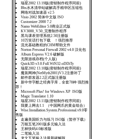
瑞星2002 13.19版(密钥制作程序同前)
Bbs水木清华站破解高手精华区压缩包
网络对战加速器 v2.5
Visio 2002 简体中文版 ISO
Customizer 2000 7.2
Namo WebEditor 5.0商业正式版
KV3000_V.50_完整制作程序
黑马课表管理系统2.50注册版
10万笑话打包下载 ！强烈推荐
流光基础教程的CHM帮助文件
Norton Personal Firewall 2002 v4.0 汉化包
Album Express V2.6 破解版
无限游戏存档(个人版)
Quick3D.v3.0.Full.WiN32-oDDiTy
瑞星2002 13.10版(密钥制作程序同前)
魔装网神(NetMyth2001)V3.2注册补丁
邮件群发器2.2正式版注册版
新中华字酷之经典字库，全套78种 强烈推
荐！
Microsoft Plus! for Windows XP ISO版
Magic Translator 1.10
瑞星2002 13.11版(密钥制作程序同前)
我要上网去1.1 （中国网爪的黄金组合）
Wise.Installation.System.Professional.v9.0零
售版
走遍美国听力与练习 ISO版（暂停下载）
万能五笔2001版多元输入法
王林快码4.0标准版
二笔输入法
龙文五笔输入法最新破解版