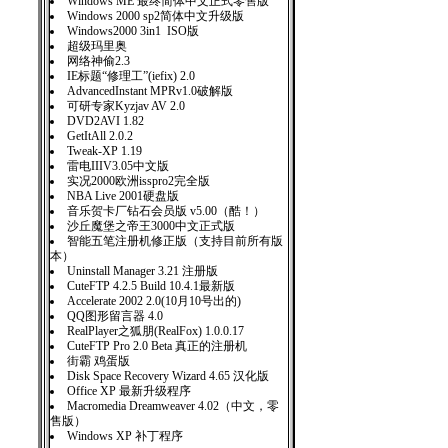
Windows ME 最终简体中文正式零售版
Windows 2000 sp2简体中文升级版
Windows2000 3in1 ISO版
超级玛里奥
网络神偷2.3
IE标题“修理工”(iefix) 2.0
AdvancedInstant MPRv1.0破解版
可研专家Kyzjav AV 2.0
DVD2AVI 1.82
GetItAll 2.0.2
Tweak-XP 1.19
雷电IIIV3.05中文版
实况2000欧洲isspro2完全版
NBA Live 2001硬盘版
音乐贺卡厂钻石会员版 v5.00（酷！）
沙丘魔堡之帝王3000中文正式版
智能五笔注册机修正版（支持目前所有版
本）
Uninstall Manager 3.21 注册版
CuteFTP 4.2.5 Build 10.4.1最新版
Accelerate 2002 2.0(10月10号出的)
QQ图形留言器 4.0
RealPlayer之狐朋(RealFox) 1.0.0.17
CuteFTP Pro 2.0 Beta 真正的注册机
街霸 鸡蛋版
Disk Space Recovery Wizard 4.65 汉化版
Office XP 最新升级程序
Macromedia Dreamweaver 4.02（中文，零
售版）
Windows XP 补丁程序