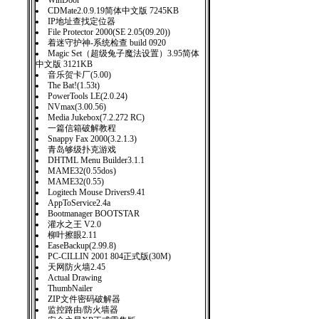
WinDoor
CDMate2.0.9.19简体中文版 7245KB
IP地址查找定位器
File Protector 2000(SE 2.05(09.20))
着迷守护神-系统检查 build 0920
Magic Set（超级兔子魔法设置）3.95简体
中文版 3121KB
音乐贺卡厂(5.00)
The Bat!(1.53t)
PowerTools LE(2.0.24)
NVmax(3.00.56)
Media Jukebox(7.2.272 RC)
一篇信箱破解教程
Snappy Fax 2000(3.2.1.3)
青岛够级扑克游戏
DHTML Menu Builder3.1.1
MAME32(0.55dos)
MAME32(0.55)
Logitech Mouse Drivers9.41
AppToService2.4a
Bootmanager BOOTSTAR
灌水之王 V2.0
柳叶擦眼2.11
EaseBackup(2.99.8)
PC-CILLIN 2001 804正式版(30M)
天网防火墙2.45
Actual Drawing
ThumbNailer
ZIP文件密码破解器
监控路由/防火墙器