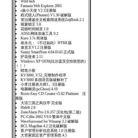
WinFlash
Fantasia Web Explorer 2001
e族小天使 V2.1注册版
程式猎人(Phunter) V1.30 破解版
资治通鉴全文检索阅读系统ZztjBook 2.1
视窗锁王 5.0
花猫时间精灵 1.0
ADSL网络加速工具 0.2
Kuro 3.7e 简体版
崔永元：《不过如此》HTML版
速览王V1.2 注册版
Sunny SmartNote 4.04.0143 正式版
护花使者 2.11
Windows XP OEM(比尔盖茨交给联想的）
！！！
蜡笔小新
KV3000_V.52_完整制作程序
KV3000 多国语言版破解补丁
小李注册表大师1。3注册版
电脑幽灵(pcGhost) 4.10
Roxio Easy CD Creator v5.02 Platinum 注
册版
大话三国之凤仪亭 完全版
HideIt 2.0
ZoneAlarm Pro 2.6.357 汉化包(第二版)
PC-Cillin 2002 V9.0 繁体中文版
WaveSurround for Winamp 3.2 破解版
BCL Magellan 4.2 汉化破解版
客户管理分析信息系统 1.0 注册版
大管家固定资产管理系统 4.5