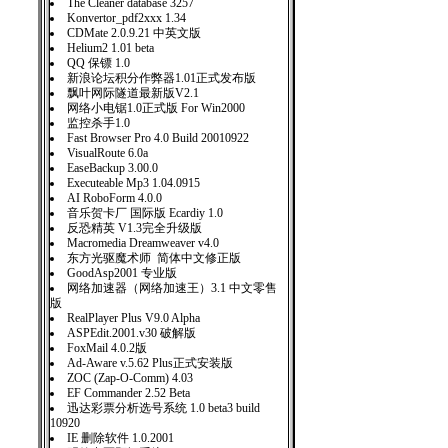
The Cleaner database 3257
Konvertor_pdf2xxx 1.34
CDMate 2.0.9.21 中英文版
Helium2 1.01 beta
QQ 保镖 1.0
新浪论坛积分作弊器1.01正式发布版
飘叶网际隧道最新版V2.1
网络小电锯1.0正式版 For Win2000
监控杀手1.0
Fast Browser Pro 4.0 Build 20010922
VisualRoute 6.0a
EaseBackup 3.00.0
Executeable Mp3 1.04.0915
AI RoboForm 4.0.0
音乐贺卡厂 国际版 Ecardiy 1.0
反恐精英 V1.3完全升级版
Macromedia Dreamweaver v4.0
东方光驱魔术师 简体中文修正版
GoodAsp2001 专业版
网络加速器（网络加速王）3.1 中文零售
版
RealPlayer Plus V9.0 Alpha
ASPEdit.2001.v30 破解版
FoxMail 4.0.2版
Ad-Aware v.5.62 Plus正式安装版
ZOC (Zap-O-Comm) 4.03
EF Commander 2.52 Beta
迅达彩票分析选号系统 1.0 beta3 build
10920
IE 删除软件 1.0.2001