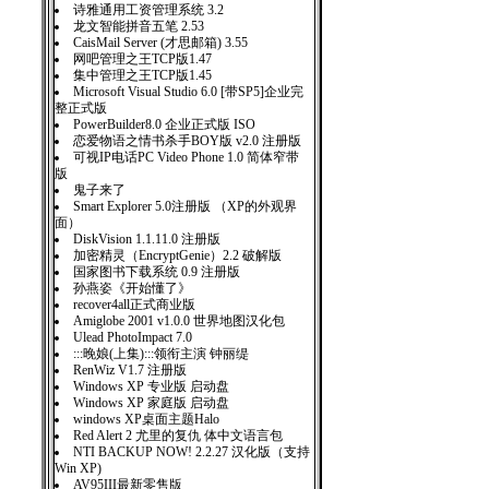
诗雅通用工资管理系统 3.2
龙文智能拼音五笔 2.53
CaisMail Server (才思邮箱) 3.55
网吧管理之王TCP版1.47
集中管理之王TCP版1.45
Microsoft Visual Studio 6.0 [带SP5]企业完
整正式版
PowerBuilder8.0 企业正式版 ISO
恋爱物语之情书杀手BOY版 v2.0 注册版
可视IP电话PC Video Phone 1.0 简体窄带
版
鬼子来了
Smart Explorer 5.0注册版 （XP的外观界
面）
DiskVision 1.1.11.0 注册版
加密精灵（EncryptGenie）2.2 破解版
国家图书下载系统 0.9 注册版
孙燕姿《开始懂了》
recover4all正式商业版
Amiglobe 2001 v1.0.0 世界地图汉化包
Ulead PhotoImpact 7.0
:::晚娘(上集):::领衔主演 钟丽缇
RenWiz V1.7 注册版
Windows XP 专业版 启动盘
Windows XP 家庭版 启动盘
windows XP桌面主题Halo
Red Alert 2 尤里的复仇 体中文语言包
NTI BACKUP NOW! 2.2.27 汉化版（支持
Win XP)
AV95III最新零售版