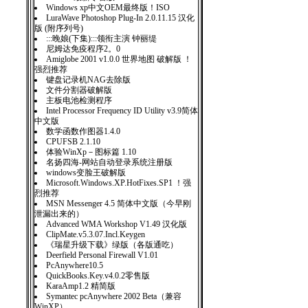
Windows xp中文OEM最终版！ISO
LuraWave Photoshop Plug-In 2.0.11.15 汉化
版 (附序列号)
:::晚娘(下集):::领衔主演 钟丽缇
尼姆达免疫程序2。0
Amiglobe 2001 v1.0.0 世界地图 破解版 ！
强烈推荐
键盘记录机NAG去除版
文件分割器破解版
主板电池检测程序
Intel Processor Frequency ID Utility v3.9简体
中文版
数学函数作图器1.4.0
CPUFSB 2.1.10
体验WinXp－图标篇 1.10
名扬四海-网站自动登录系统注册版
windows变脸王破解版
Microsoft.Windows.XP.HotFixes.SP1 ！强
烈推荐
MSN Messenger 4.5 简体中文版（今早刚
泄漏出来的）
Advanced WMA Workshop V1.49 汉化版
ClipMate.v5.3.07.Incl.Keygen
《瑞星升级下载》绿版（各版通吃）
Deerfield Personal Firewall V1.01
PcAnywhere10.5
QuickBooks.Key.v4.0.2零售版
KaraAmp1.2 精简版
Symantec pcAnywhere 2002 Beta（兼容
WinXP）