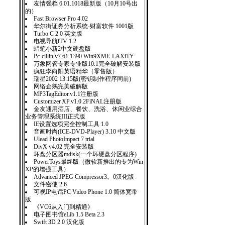
友情强档 6.01.1018最新版（10月10号出
的）
Fast Browser Pro 4.02
华尔街证券分析系统-财富软件 1001版
Turbo C 2.0 英文版
电视导航iTV 1.2
蜡笔小新2中文硬盘版
Pc-cillin.v7.61.1390.Win9XME-LAXiTY
万象网管专家专业版10.1完全破解安装版
疯狂李向阳英语精华（零售版）
瑞星2002 13.15版(密钥制作程序同前)
网络企鹅完美破解版
MP3TagEditor.v1.1注册版
Customizer.XP.v1.0.2FiNAL注册版
金友通用酒店、餐饮、洗浴、休闲业综合
业务管理系统III正式版
IE设置选项完全控制工具 1.0
音画时尚(ICE-DVD-Player) 3.10 中文版
Ulead PhotoImpact 7 trial
DivX v4.02 完全安装版
坏盘分区器mdisk(一个坏硬盘分区程序)
PowerToys最终版（微软新推出的专为Win
XP的增强工具）
Advanced JPEG Compressor3。0汉化版
文件密使 2.6
可视IP电话PC Video Phone 1.0 简体宽带
版
《VC6从入门到精通》
电子图书馆eLib 1.5 Beta 2.3
Swift 3D 2.0 汉化版