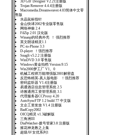
3D GIF Designer V2.21注册版
Trojan Remover 4.4.4注册版
Macromedia.Dreamweaver.4.03简体中文零
售版
水晶鼠标指针
金山快译2002专业版零售版
网络神偷 2.4
FilZip 2.01 汉化版
Winanp的经典外壳 ！ 强烈推荐
英文朗读精灵1.1
PC-to-Phone 3.3
D-player ！强烈推荐
SnagIt v5.2.2 注册版
WinDVD 3.0 零售版
Windows黄金拍档 Version:9.15
Win2000梦工厂 V1。0
机械工程师万能增强版2001解密盘
反恐怖精英-真人版电影 ！强烈推荐
密码监听器 V1.4注册版
易通酒店信息管理系统 2.5
诗雅通用工资管理系统 3.1
代理服务器CCProxy 4.20
AutoSyncFTP 1.2 build 77 中文版
文企工资发放 V1.4 注册版
BadCopy2002
OICQ精灵 v1.3破解版
三角洲III
DialWatcher-拨号管家3.8 注册版
摧花神龙教之上集
超级AV女优系列1