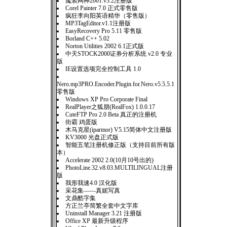
魔装网神2001.v3.2注册版
Corel Painter 7.0 正式零售版
疯狂李向阳英语精华（零售版）
MP3TagEditor.v1.1注册版
EasyRecovery Pro 5.11 零售版
Borland C++ 5.02
Norton Utilities 2002 6.1正式版
中天STOCK2000证券分析系统 v2.0 专业
版
IE设置选项完全控制工具 1.0
Nero.mp3PRO.Encoder.Plugin.for.Nero.v5.5.5.1
零售版
Windows XP Pro Corporate Final
RealPlayer之狐朋(RealFox) 1.0.0.17
CuteFTP Pro 2.0 Beta 真正的注册机
街霸 鸡蛋版
木马克星(iparmor) V5.15简体中文注册版
KV3000 光盘正式版
智能五笔注册机修正版（支持目前所有版
本）
Accelerate 2002 2.0(10月10号出的)
PhotoLine.32.v8.03.MULTILINGUAL注册
版
我形我速4.0 汉化版
采花集——真妮写真
文鼎酷字集
方正兰亭简繁全套中文字库
Uninstall Manager 3.21 注册版
Office XP 最新升级程序