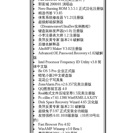
郭富城 2000/01 演唱会
Nero Burning ROM 5.5.5.1 正式汉化注册版
精选书签 V3.85
侠客系统修改器 V1.21注册版
超级邮箱探测器
《DreamweaverUltraDev实例教程》
键盘鼠标发声器(v1.0) 注册版
小李注册表大师 1.2 注册版
美萍反黄专家 版本2.6 破解版
后缀名解释器
AltoMP3 Maker V3.02注册版
Advanced.OE.Password.Recovery.v1.02破解
版
Intel Processor Frequency ID Utility v3.8 简
体中文版
Be OS 5 Pro 企业正式版
蜡笔小新2中文硬盘版
花花公子写真集
ZoneAlarm.Pro.v2.6.357完美注册版
QQ图形留言器 4.0
Real格式文件压缩至尊1.5完美注册版
Pc-cillin.v7.61.1390.Win9XME-LAXiTY
Disk Space Recovery Wizard 4.65 汉化版
美萍反黄专家 版本2.51 破解版
超级兔子3.97 正式安装全功能版
友情强档 6.01.1018最新版（10月10号出
的）
Fast Browser Pro 4.02
WinAMP Winamp v3.0 Beta 1