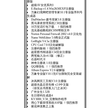
册版
超级AV女优系列1
E-Backup.v1.4.Win2KMEXP注册版
万象幻境网吧管理专家10.1专业版序列号
生成器
DialWatcher-拨号管家3.8 注册版
黑马课表管理系统2.50注册版
10万笑话打包下载 ！强烈推荐
流光基础教程的CHM帮助文件
Norton Personal Firewall 2002 v4.0 汉化包
Namo WebEditor 5.0商业正式版
GetRight V4.5a 注册版
CPU Cool 7.0.0汉化破解版
注册码集锦 ！强烈推荐
超星图书阅读器3.54完全注册版
两笔输入法v4.1版 （修正）
石器时代 II
神奇注册表 1.0注册版
QQ增强包 ！！强烈推荐
Album Express V2.6 破解版
万象专业版V10.1无67台限制完全安装破
解
沐风网页三叉戟V3.0 注册版
超级光盘总管先锋 v2.0中文版
《容笑丛书黑客入门之冰河》
广外女生1.52B
生日密码生成器4
KV3000_V.50_完整制作程序
用心下载管理系统ASP版 ！强烈推荐
摧花神龙教之上集