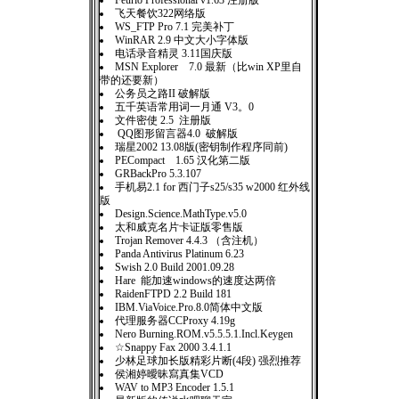
Feurio Professional v1.63 注册版
飞天餐饮322网络版
WS_FTP Pro 7.1 完美补丁
WinRAR 2.9 中文大小字体版
电话录音精灵 3.11国庆版
MSN Explorer 7.0 最新（比win XP里自
带的还要新）
公务员之路II 破解版
五千英语常用词一月通 V3。0
文件密使 2.5 注册版
QQ图形留言器4.0 破解版
瑞星2002 13.08版(密钥制作程序同前)
PECompact 1.65 汉化第二版
GRBackPro 5.3.107
手机易2.1 for 西门子s25/s35 w2000 红外线
版
Design.Science.MathType.v5.0
太和威克名片卡证版零售版
Trojan Remover 4.4.3 （含注机）
Panda Antivirus Platinum 6.23
Swish 2.0 Build 2001.09.28
Hare 能加速windows的速度达两倍
RaidenFTPD 2.2 Build 181
IBM.ViaVoice.Pro.8.0简体中文版
代理服务器CCProxy 4.19g
Nero Burning.ROM.v5.5.5.1.Incl.Keygen
☆Snappy Fax 2000 3.4.1.1
少林足球加长版精彩片断(4段) 强烈推荐
侯湘婷曖昧寫真集VCD
WAV to MP3 Encoder 1.5.1