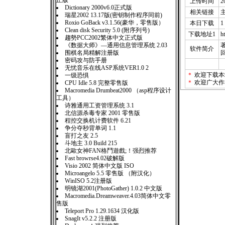
正版
上传时间
2
Dictionary 2000v6.0正式版
相关链接
瑞星2002 13.17版(密钥制作程序同前)
Roxio GoBack v3.1.56(豪华，零售版）
本日下载
1
Clean disk Security 5.0 (附序列号)
下载地址1
h
趨勢PCC2002繁体中文正式版
《数据大师》—通用信息管理系统 2.03
软件简介
围棋名局精解注册版
密码攻与防手册
无忧音乐在线ASP系统VER1.0 2
＊
欢迎下载本
一级恐惧
＊
欢迎广大作
CPU Idle 5.8 完整零售版
Macromedia Drumbeat2000 （asp程序设计
工具）
诗雅通用工资管理系统 3.1
北信源杀毒专家 2001 零售版
程控交换机计费软件 6.21
争分夺秒背单词 1.1
盲打之友 2.5
斗地主 3.0 Build 215
北歐女神FAN格鬥遊戲;！强烈推荐
Fast browrse4.02破解版
Visio 2002 简体中文版 ISO
Microangelo 5.5 零售版 （附汉化）
WinISO 5.2注册版
明镜湖2001(PhotoGather) 1.0.2 中文版
Macromedia.Dreamweaver.4.03简体中文零
售版
Teleport Pro 1.29.1634 汉化版
SnagIt v5.2.2 注册版