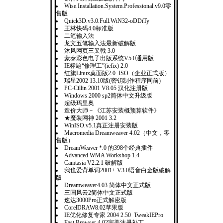
Wise.Installation.System.Professional.v9.0零
售版
Quick3D.v3.0.Full.WiN32-oDDiTy
王林快码4.0标准版
二笔输入法
龙文五笔输入法最新破解版
沐风网页三叉戟 3.0
蒙泰彩色电子出版系统V5.0通用版
IE标题“修理工”(iefix) 2.0
红旗Linux桌面版2.0 ISO（企业正式版）
瑞星2002 13.10版(密钥制作程序同前)
PC-Cillin 2001 V8.05 汉化注册版
Windows 2000 sp2简体中文升级版
超级玛里奥
造价大师－《江苏安装概预算软件》
★魔装网神 2001 3.2
WinISO.v5.1真正注册安装版
Macromedia Dreamweaver 4.02（中文，零
售版）
DreamWeaver *.0 的398个经典插件
Advanced WMA Workshop 1.4
Camtasia V2.2.1 破解版
我也爱背单词2001+ V3.0语音白金版破解
版
Dreamweaver4.03 简体中文正式版
三国风云2简体中文正式版
速达3000Pro正式解密版
CorelDRAW8.02苹果版
IE优化修复专家 2004 2.50 TweakIEPro
Fast Browser 4.02完美注册补丁