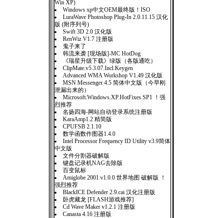
Win XP)
Windows xp中文OEM最终版！ISO
LuraWave Photoshop Plug-In 2.0.11.15 汉化
版 (附序列号)
Swift 3D 2.0 汉化版
RenWiz V1.7 注册版
鬼子来了
韩流来袭 [现场版]-MC HotDog
《瑞星升级下载》绿版（各版通吃）
ClipMate.v5.3.07.Incl.Keygen
Advanced WMA Workshop V1.49 汉化版
MSN Messenger 4.5 简体中文版（今早刚
泄漏出来的）
Microsoft.Windows.XP.HotFixes.SP1 ！强
烈推荐
名扬四海-网站自动登录系统注册版
KaraAmp1.2 精简版
CPUFSB 2.1.10
数学函数作图器1.4.0
Intel Processor Frequency ID Utility v3.9简体
中文版
文件分割器破解版
键盘记录机NAG去除版
百变鼠标
Amiglobe 2001 v1.0.0 世界地图 破解版 ！
强烈推荐
BlackICE Defender 2.9.cai 汉化注册版
卧虎藏龙 [FLASH游戏推荐]
Cd Wave Maker v1.2.1 注册版
Canasta 4.16 注册版