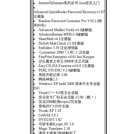
Internet与Intranet系列丛书 Java语言入门
Advanced.QuickBooks.Password.Recovery.v1.07
注册版
Random Password Generator Pro V10.2 (附
序列号)
Advanced.Maillist.Verify.v4.2破解版
AdvancedInstant MPRv1.0破解版
ShareMail.v4.1注册版
DzSoft.Mail.Check.v3.3注册版
EmEditor 3.19 汉化增强版
Customizer 2000 7.1 RC-1 汉化版
FinePrint.Enterprise.v4.61.Incl.Keygen
沙丘魔堡之帝王3000中文正式版
Easy.CD-DA.Extractor.v4.6.0.1注册版
PERL.STUDIO.V2.0破解版
系统开机记录 2.06
网络神偷2.3
Windows XP build 2600 简体中文专业版
ISO
Visual C++ 6.0英文企业版
音乐贺卡厂钻石会员版 v5.00（酷！）
实况2000欧洲isspro2完全版
雷电IIIV3.05中文版
Tweak-XP 1.19
GetItAll 2.0.2
DVD2AVI 1.82
可研专家Kyzjav AV 2.0
Magic Translator 1.10
课件大师第2版破解补丁