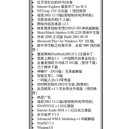
任天堂红白机ROM全集
Internet Explorer 最新补丁 for IE 6
NETxray 3.01 汉化版 ！强烈推荐
瑞星2002 13.19版(密钥制作程序同前)
无限游戏存档(个人版)
网络对战加速器 v2.5
财务预算指标管理[2001]1.001单机破解版
MusicMatch Jukebox 6.00.2229 简体中文版
华表 2000 正式版 Build 2001.09.29
Microsoft Plus! for Windows XP ISO版
新中华字酷之经典字库，全套78种 强烈推
荐！
魔装网神(NetMyth2001)V3.2注册补丁
我要上网去1.1 （中国网爪的黄金组合）
走遍美国听力与练习 ISO版（暂停下载）
几个脚本下载
神雕97（DOS版）完美破解版
智能五笔5。10版
一码输入法v3.0零售版
IBM网页制作2001中文版 (附教程)
反恐精英 v1.3 完全商业升级版（强烈推
荐）
艳星广告
瑞星2002 13.11版(密钥制作程序同前)
HWiNFO32.v.1.02注册版
Internet Auido MIX v 1.42汉化注册版
岁月留声 V1.0
Advanced.WMA.Workshop.v1.49破解版
WinISO 5.1
Winamp3.0