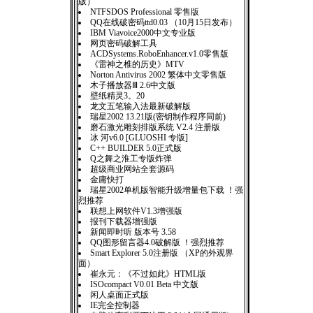
版）
NTFSDOS Professional 零售版
QQ在线破密码ttd0.03 （10月15日发布）
IBM Viavoice2000中文专业版
网页密码破解工具
ACDSystems.RoboEnhancer.v1.0零售版
《雷神之椎的历史》MTV
Norton Antivirus 2002 繁体中文零售版
木子播放器Ⅲ 2.6中文版
壁纸精灵3。20
龙文五笔输入法最新破解版
瑞星2002 13.21版(密钥制作程序同前)
磨石激光雕刻排版系统 V2.4 注册版
冰 河v6.0 [GLUOSHI 专版]
C++ BUILDER 5.0正式版
Q之舞之淮工专版炸弹
超级商业网站全套源码
金庸快打
瑞星2002单机版智能升级增量包下载 ！强
烈推荐
联想上网软件V1.3增强版
报刊下载器增强版
新闻即时听 版本号 3.58
QQ图形留言器4.0破解版 ！强烈推荐
Smart Explorer 5.0注册版 （XP的外观界
面）
崔永元：《不过如此》HTML版
ISOcompact V0.01 Beta 中文版
闲人桌面正式版
IE完全控制器