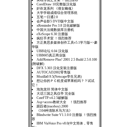
英雄传说之全集 ！强烈推荐
CorelDraw 10完整版汉化版
奸诈龙系列 《倩女幽魂》
大学学籍成绩综合管理系统
五笔一日通2.0
会声会影5 DVD版中文版
xReminder Pro 3.8 汉化破解版
中国大法规数据库注册机
eXeScope 6.30 注册版
疯狂手术室 ！强烈推荐
方正奥思多媒体创作工具v5.1学习版=>豪
华版
UBB论坛 6.04 汉化版
UBB605真正商业版
Add/Remove Plus! 2001 2.5 Build 2.5.0.100
(附破解)
DFX 5.303 汉化安装注册版
AUTOCAD2002零售版
Mozilla0.9.5(Netscape孪生兄弟)
想让你的ＰＣ机变成苹果机吗？？试试
它！
泡泡龙III 简体中文版
大话三国之凤仪亭 完全版
CuteFTP.v4.2.5破解版
Asp+access教材大全 ！强烈推荐
跟踪者(traceboy) 2000
《104种清除木马方法》
Blindwrite Suite V1.1.0.0 注册版 ！强烈推
荐
IBM ViaVoice Pro v8.0(中文简体，零售