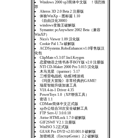
Windows 2000 sp3简体中文版 ！强烈推
荐
Alteros 3D 2.0 Beta 2 注册版
体验WinXp－图标篇 1.10
《自由汉化3000》
windows变脸王破解版
Symantec pcAnywhere 2002 Beta（兼容
WinXP）
Nico's Viewer 1.09 汉化版
Cookie Pal 1.7a 破解版
ACDSystems.RoboEnhancer.v1.0零售版汉
化包
ClipMate.v5.3.07.Incl.Keygen
恋爱物语之情书杀手BOY版 v2.0 注册版
NTI CD-Maker 2000 Pro 5.015 汉化版
木马克星（iparmor）5.17
三维雷电战机 动感3维游戏
《玛亚大冒险》非常经典的GAME!
瑞星智能升级加速工具
VIA 4-in-1 Driver 4.35
PowerToys 1.0（XP增强工具）
密语 1.1
CDMate简体中文正式版
xp办公组合50次安全破解工具
FTP Serv-U 3.0.0.18
Atrise HTMLock 1.7.0 破解版
GIF2SWF V2.1 注册版
WinISO 5.2正式版
GEAR Pro DVD v2.03.001.0 破解版
加密精灵（EncryptGenie）2.2 破解版