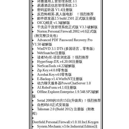
诗雅通用工资管理系统 3.1
易通酒店信息管理系统 2.5
密码监听器 V1.4注册版
反恐怖精英-真人版电影 ！强烈推荐
邮件群发器2.5 build 2501 正式版注册版
OICQ精灵 v1.3破解版
干洗店干洗管理系统正式版 V3.3 破解版
Norton.Personal.Firewall.2002.v4.0正式版
（附完整汉化包）
Advanced PDF Password Recovery Pro
V1.50 破解版
WinDVD 3.1 DTS (多国语言，零售版）
WebSnatcher注册版
读者MyIE-语音浏览器 ！强烈推荐
HyperSnap-DX.v4.20.00注册版
NetScanTools.v4.22破解版
Zip.Key.v4.0.8零售版
Acrobat.Key.v4.0零售版
E-Backup.v1.4.Win9xNT注册版
动力聊天服务器PowerChatServer 1.0
AI.RoboForm.v4.1.0注册版
Offline.Explorer.Enterprise.1.9.548.SP2破解
版
Serial 2000的10月15日(升级库) ！强烈推荐
自然码6.0正式安装版
Talisman 2.0 (Build 2012) 注册版（附教
程）
Deerfield.Personal.Firewall.v1.0.10.Incl.Keygen
System.Mechanic.v3.6e.Industrial.Edition注