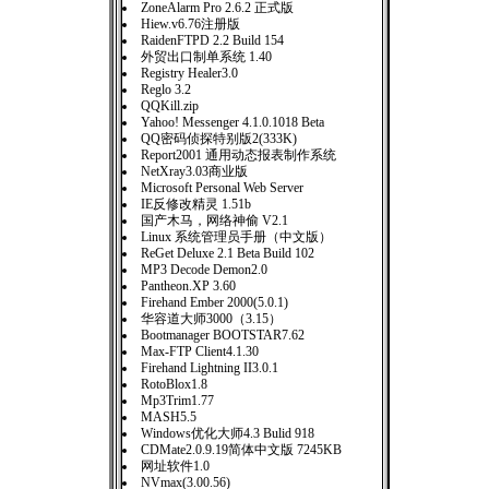
ZoneAlarm Pro 2.6.2 正式版
Hiew.v6.76注册版
RaidenFTPD 2.2 Build 154
外贸出口制单系统 1.40
Registry Healer3.0
Reglo 3.2
QQKill.zip
Yahoo! Messenger 4.1.0.1018 Beta
QQ密码侦探特别版2(333K)
Report2001 通用动态报表制作系统
NetXray3.03商业版
Microsoft Personal Web Server
IE反修改精灵 1.51b
国产木马，网络神偷 V2.1
Linux 系统管理员手册（中文版）
ReGet Deluxe 2.1 Beta Build 102
MP3 Decode Demon2.0
Pantheon.XP 3.60
Firehand Ember 2000(5.0.1)
华容道大师3000（3.15）
Bootmanager BOOTSTAR7.62
Max-FTP Client4.1.30
Firehand Lightning II3.0.1
RotoBlox1.8
Mp3Trim1.77
MASH5.5
Windows优化大师4.3 Bulid 918
CDMate2.0.9.19简体中文版 7245KB
网址软件1.0
NVmax(3.00.56)