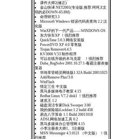
课件大师2(修正)
金山快译.NET2001(专业版.推荐.呵呵,E文
弱的必DOWN-65.8M)
命理研究3.3
Microsoft Windows 错误代码表查询 2.2 汉
化版
WinXP的下一代产品——WINDOWS OS
东方快车XP ！强烈推荐
QuickTime 5.0.3 网络安装版
PowerDVD XP 4.0 零售版
Trojan Remover4.4.5
KV3000 V.53 制作程序
可以在线升级的木马克星 ！强烈推荐
Duba_RegSolve 2001.10.27.1-毒霸注册表修
复器
华琦库管精灵网络版1.32A Build 20011025
Add/Remove Plus!3.0
WinFlash
情定三生 中文版
黑马多媒体电子教室 4.15
Redhat Linux V7.2 disk1 ！强烈推荐
速览王 1.2
磁盘清洁专家Disk Sweeper 3.00
我的保险箱iLockfast 1.2 build 458
易吉八字算命 1.1 Build 20011018
ADSL网络加速工具 0.2
黑马多媒体办公管理网 4.15
小李注册表大师1。3注册版
MSN Messenger 4.5.0121 （中文版） ！强
烈推荐