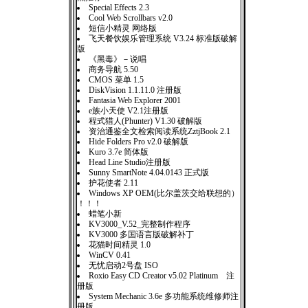
Special Effects 2.3
Cool Web Scrollbars v2.0
短信小精灵 网络版
飞天餐饮娱乐管理系统 V3.24 标准版破解
版
《黑毒》－说唱
商务导航 5.50
CMOS 菜单 1.5
DiskVision 1.1.11.0 注册版
Fantasia Web Explorer 2001
e族小天使 V2.1注册版
程式猎人(Phunter) V1.30 破解版
资治通鉴全文检索阅读系统ZztjBook 2.1
Hide Folders Pro v2.0 破解版
Kuro 3.7e 简体版
Head Line Studio注册版
Sunny SmartNote 4.04.0143 正式版
护花使者 2.11
Windows XP OEM(比尔盖茨交给联想的）
！！！
蜡笔小新
KV3000_V.52_完整制作程序
KV3000 多国语言版破解补丁
花猫时间精灵 1.0
WinCV 0.41
无忧启动2号盘 ISO
Roxio Easy CD Creator v5.02 Platinum 注
册版
System Mechanic 3.6e 多功能系统维修师注
册版