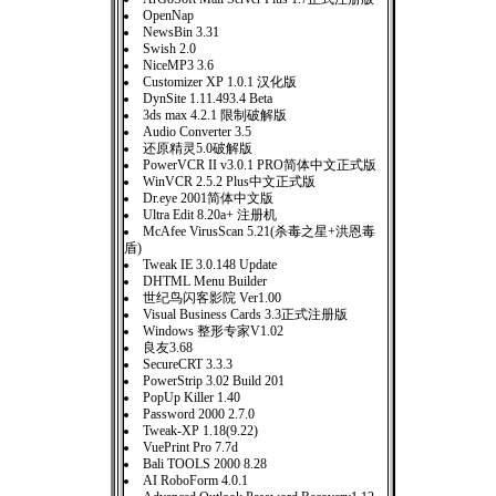
OpenNap
NewsBin 3.31
Swish 2.0
NiceMP3 3.6
Customizer XP 1.0.1 汉化版
DynSite 1.11.493.4 Beta
3ds max 4.2.1 限制破解版
Audio Converter 3.5
还原精灵5.0破解版
PowerVCR II v3.0.1 PRO简体中文正式版
WinVCR 2.5.2 Plus中文正式版
Dr.eye 2001简体中文版
Ultra Edit 8.20a+ 注册机
McAfee VirusScan 5.21(杀毒之星+洪恩毒
盾)
Tweak IE 3.0.148 Update
DHTML Menu Builder
世纪鸟闪客影院 Ver1.00
Visual Business Cards 3.3正式注册版
Windows 整形专家V1.02
良友3.68
SecureCRT 3.3.3
PowerStrip 3.02 Build 201
PopUp Killer 1.40
Password 2000 2.7.0
Tweak-XP 1.18(9.22)
VuePrint Pro 7.7d
Bali TOOLS 2000 8.28
AI RoboForm 4.0.1