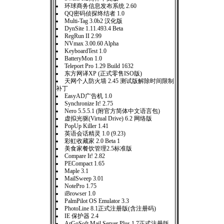
环球商务信息发布系统 2.60
QQ密码侦探终结者 1.0
Multi-Tag 3.0b2 汉化版
DynSite 1.11.493.4 Beta
RegRun II 2.99
NVmax 3.00.60 Alpha
KeyboardTest 1.0
BatteryMon 1.0
Teleport Pro 1.29 Build 1632
东方网译XP (正式零售ISO版)
天网个人防火墙 2.45 测试版解除时间限制
补丁
EasyAD广告机 1.0
Synchronize It! 2.75
Nero 5.5.5.1 (附官方简体中文语言包)
虚拟光驱(Virtual Drive) 6.2 网络版
PopUp Killer 1.41
英语会话精灵 1.0 (9.23)
彩虹收藏家 2.0 Beta 1
美食家餐饮管理2.5标准版
Compare It! 2.82
PECompact 1.65
Maple 3.1
MailSweep 3.01
NotePro 1.75
iBrowser 1.0
PalmPilot OS Emulator 3.3
PhotoLine 8.1正式注册版(含注册码)
IE 保护器 2.4
ArGoSoft Mail Server Plus 1.7正式注册版