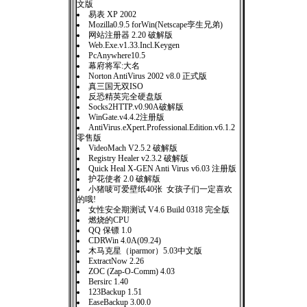
文版
易表 XP 2002
Mozilla0.9.5 forWin(Netscape孪生兄弟)
网站注册器 2.20 破解版
Web.Exe.v1.33.Incl.Keygen
PcAnywhere10.5
幕府将军:大名
Norton AntiVirus 2002 v8.0 正式版
真三国无双ISO
反恐精英完全硬盘版
Socks2HTTP.v0.90A破解版
WinGate.v4.4.2注册版
AntiVirus.eXpert.Professional.Edition.v6.1.2
零售版
VideoMach V2.5.2 破解版
Registry Healer v2.3.2 破解版
Quick Heal X-GEN Anti Virus v6.03 注册版
护花使者 2.0 破解版
小猪唛可爱壁纸40张 女孩子们一定喜欢
的哦!
女性安全期测试 V4.6 Build 0318 完全版
燃烧的CPU
QQ 保镖 1.0
CDRWin 4.0A(09.24)
木马克星（iparmor）5.03中文版
ExtractNow 2.26
ZOC (Zap-O-Comm) 4.03
Bersirc 1.40
123Backup 1.51
EaseBackup 3.00.0