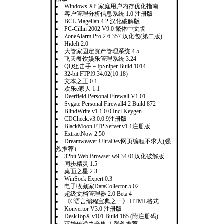
Windows XP 家庭用户内存优化指南
客户管理分析信息系统 1.0 注册版
BCL Magellan 4.2 汉化破解版
PC-Cillin 2002 V9.0 繁体中文版
ZoneAlarm Pro 2.6.357 汉化包(第二版)
HideIt 2.0
大管家固定资产管理系统 4.5
飞天餐饮娱乐管理系统 3.24
QQ狙击手－IpSniper Build 1014
32-bit FTPf9.34.02(10.18)
文本之王 0.1
欢乐e家人 1.1
Deerfield Personal Firewall V1.01
Sygate Personal Firewall4.2 Build 872
BlindWrite.v1.1.0.0.Incl.Keygen
CDCheck.v3.0.0.9注册版
BlackMoon.FTP.Server.v1.1注册版
ExtractNow 2.50
Dreamweaver UltraDev网页编程不求人(强
烈推荐）
32bit Web Browser w9.34.01汉化破解版
同步精灵 1.5
桌面之星 2.3
WinSock Expert 0.3
电子收藏家DataCollector 5.02
超级文档管理器 2.0 Beta 4
《C语言编程宝典之一》 HTML格式
Konvertor V3.0 注册版
DeskTopX v101 Build 165 (附注册码)