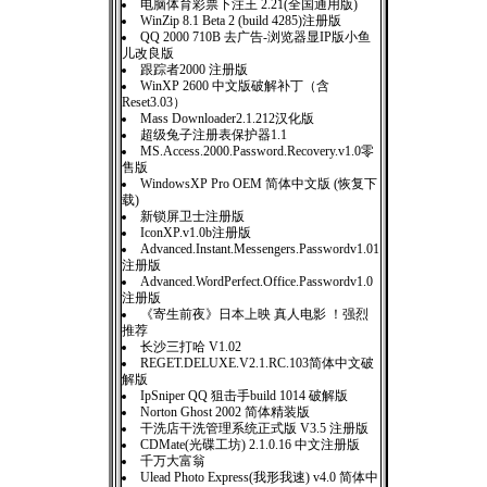
电脑体育彩票下注王 2.21(全国通用版)
WinZip 8.1 Beta 2 (build 4285)注册版
QQ 2000 710B 去广告-浏览器显IP版小鱼
儿改良版
跟踪者2000 注册版
WinXP 2600 中文版破解补丁（含
Reset3.03）
Mass Downloader2.1.212汉化版
超级兔子注册表保护器1.1
MS.Access.2000.Password.Recovery.v1.0零
售版
WindowsXP Pro OEM 简体中文版 (恢复下
载)
新锁屏卫士注册版
IconXP.v1.0b注册版
Advanced.Instant.Messengers.Passwordv1.01
注册版
Advanced.WordPerfect.Office.Passwordv1.0
注册版
《寄生前夜》日本上映 真人电影 ！强烈
推荐
长沙三打哈 V1.02
REGET.DELUXE.V2.1.RC.103简体中文破
解版
IpSniper QQ 狙击手build 1014 破解版
Norton Ghost 2002 简体精装版
干洗店干洗管理系统正式版 V3.5 注册版
CDMate(光碟工坊) 2.1.0.16 中文注册版
千万大富翁
Ulead Photo Express(我形我速) v4.0 简体中