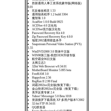
胜新通用人事工资系统豪华版(网络版)
6.01
IE反修改精灵 1.53
通用报表程序 1.2 build 3304
魔智珠 1.0
AcadSee 1.0.0 Build 0925
ACDSee 4.0 汉化包
ACDSee强力版汉化包
Password Recovery Kit 4.0
Zip Password Recovery Key 4.0.0
瑞星2002通用密盘杀手
Snapstream Personal Video Station (PVS)
1.55
WinDVD2000 3.0 简体中文版
WIN98第三版-联想OEM升级专版
航空霸业96日文版
太阁立志3
32bit Web Browser w9.34.01
MotherBoard Monitor 5.095 beta
FreeRAM 3.0
HappyIcon 2.56
RegRun II 2.99 Final
词霸2002iso完全版(恢复下载）
金山快译2002iso完全版（恢复下载）
美萍反黄专家 2.4
Yahoo! Messenger 5.0 Beta 1018
资源搜罗下载系统 XP 多用户版本V2002
32-bit FTP f9.34.01
QQ群发器