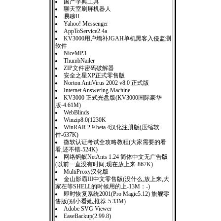
国产字典工具
聊天室刷屏机器人
易聊II
Yahoo! Messenger
AppToService2.4a
KV3000用户增补JGAH单机黑客入侵监测
软件
NiceMP3
ThumbNailer
ZIP文件密码破解器
安全之星XP正式零售版
Norton AntiVirus 2002 v8.0 正式版
Internet Answering Machine
KV3000 正式光盘版(KV3000国际豪华
版-4.61M)
WebBlinds
Winzip8.0(1230K
WinRAR 2.9 beta 4汉化注册版(压缩软
件-637K)
微软认证考试全攻略教程(大家需要的看
看,还不错-524K)
网络蚂蚁NetAnts 1.24 简体中文无广告版
(以前一直没有时间,现在放上来-867K)
MultiProxy汉化版
金山影霸III中文零售版(没什么,放上来,大
家在等SHELL的时候用的上-13M：-)
即时恢复系统2001(Pro Magic5.12) 旗舰零
售版(别小看她,推荐-5.33M)
Adobe SVG Viewer
EaseBackup(2.99.8)