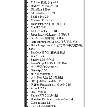
X-Plane 模拟飞行 v6.1
DAEMON Tools v2.88
Ultra Edit 8.20a+
AI RoboForm 3.9.99
Pic2Pic Pro 2.0
MidWavi Pro 2.75
WebSnatcher 2.4(2001/09/21)
MindIT! 2.62
KCPU Cooler 0.9.1 RC1
JetAudio.v4.92.Retail中文正式版
Go!Across(路路通) 3.4 Beta
Nero Burning ROM 5.5.2官方正式版本
Drive Image Pro v4.01官方简体中文破解版
(DOS)
BadCopy99 V2.1正式注册版
WinAce 2.4
Snes9x 1.39 汉化版
PowerStrip 3.02 Build 200 Beta
大学英语自学教程 7.0
GameSpy2.55
龙飞邮件群发机 3.07
太空码输入法 2.51 普及版
OICQ 2000b Build 0710B
网际畅游(MyIE) 3.01简体中文版
A-book 2.2.2
QQ在线查询
Shuttle FTP 2.2 汉化版
Harddisk Partitioner PartitionStar 1.40
CustomIcons 1.1
Swish 1.2简体中文版