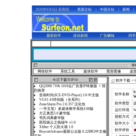
2026年8月6日 星期四
美国主站
|
中国主站
|
新闻
|
最新软件
滚动新闻
广告赚钱
同学
学
网络软件
系统工具
媒体软件
图形图像
桌
今日下载TOP10
软件下载
>>
QQ2000 710b 1018去广告显IP终极版 ！强
烈推荐
S
软件名称
音画时尚(ICE-DVD-Player) 3.0 中文版
W
VGS1.41特别版（全系列）
软件类型
ZoneAlarm Pro 2.6.357 汉化包
<<学五笔》多媒体教学系统4.00版
运行环境
W
方正奥思5.0 豪华版
授权方式
韦氏词典豪华版
医院疯云之疯端午 v1.0
软件大小
3
Xfilter 个人防火墙 1.0
软件评价
BoycottAdvance最新公众版 0.22BR3中文修