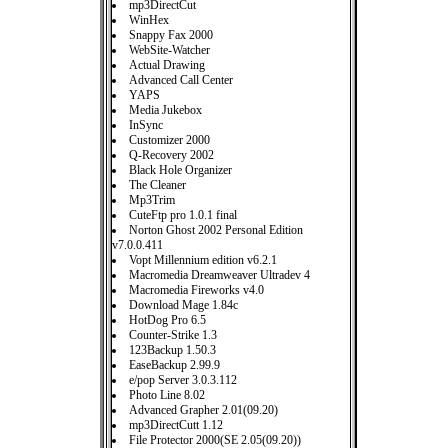
mp3DirectCut
WinHex
Snappy Fax 2000
WebSite-Watcher
Actual Drawing
Advanced Call Center
YAPS
Media Jukebox
InSync
Customizer 2000
Q-Recovery 2002
Black Hole Organizer
The Cleaner
Mp3Trim
CuteFtp pro 1.0.1 final
Norton Ghost 2002 Personal Edition
v7.0.0.411
Vopt Millennium edition v6.2.1
Macromedia Dreamweaver Ultradev 4
Macromedia Fireworks v4.0
Download Mage 1.84c
HotDog Pro 6.5
Counter-Strike 1.3
123Backup 1.50.3
EaseBackup 2.99.9
e/pop Server 3.0.3.112
Photo Line 8.02
Advanced Grapher 2.01(09.20)
mp3DirectCutt 1.12
File Protector 2000(SE 2.05(09.20))