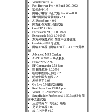
VisualRoute 6.0a
Fast Browser Pro 4.0 Build 20010922
监控杀手1.0
网络小电锯1.0正式版 For Win2000
飘叶网际隧道最新版V2.1
AI RoboForm 4.0.0
网页配色方案1.0正式版
CuteFTP 4.2.6 b
Executeable VQF 1.00.0920
Executeable Mp3 1.04.0915
东方光驱魔术师 简体中文修正版
GoodAsp2001 专业版
网络加速器（网络加速王）3.1 中文零售
版
Advanced MP3 Catalog
ASPEdit.2001.v30 破解版
ExtractNow 2.26
EF Commander 2.52 Beta
IE 删除软件 1.0.2001
明德中医顾问系统 2.20
明德中医方剂园 2.20
发贴圣手 3.03
Go Live 5.01正式注册版
RealPlayer Plus V9.0 Alpha
Visual IRC 2.00 Preview 9
SetupBuilder Professional 1.50.3sc(SP6) 简
体中文正式版
反恐精英 V1.3完全升级版
兄弟变速器 1.02
梅兰小秘书 v1.0