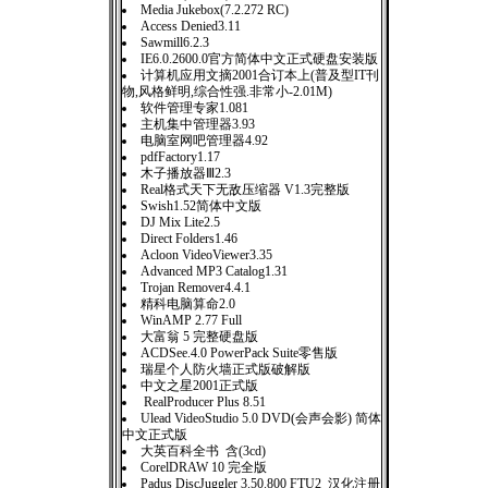
Media Jukebox(7.2.272 RC)
Access Denied3.11
Sawmill6.2.3
IE6.0.2600.0官方简体中文正式硬盘安装版
计算机应用文摘2001合订本上(普及型IT刊
物,风格鲜明,综合性强.非常小-2.01M)
软件管理专家1.081
主机集中管理器3.93
电脑室网吧管理器4.92
pdfFactory1.17
木子播放器Ⅲ2.3
Real格式天下无敌压缩器 V1.3完整版
Swish1.52简体中文版
DJ Mix Lite2.5
Direct Folders1.46
Acloon VideoViewer3.35
Advanced MP3 Catalog1.31
Trojan Remover4.4.1
精科电脑算命2.0
WinAMP 2.77 Full
大富翁 5 完整硬盘版
ACDSee.4.0 PowerPack Suite零售版
瑞星个人防火墙正式版破解版
中文之星2001正式版
RealProducer Plus 8.51
Ulead VideoStudio 5.0 DVD(会声会影) 简体
中文正式版
大英百科全书 含(3cd)
CorelDRAW 10 完全版
Padus DiscJuggler 3.50.800 FTU2 汉化注册