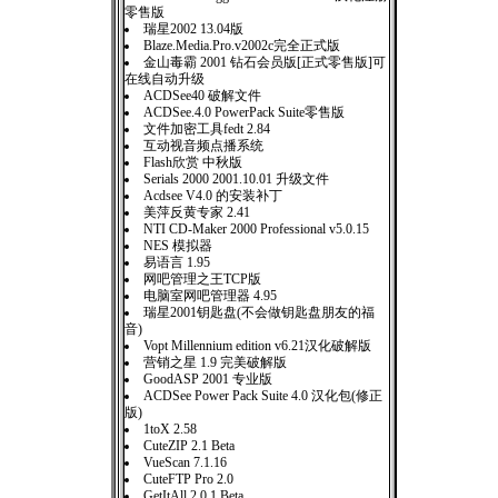
零售版
瑞星2002 13.04版
Blaze.Media.Pro.v2002c完全正式版
金山毒霸 2001 钻石会员版[正式零售版]可
在线自动升级
ACDSee40 破解文件
ACDSee.4.0 PowerPack Suite零售版
文件加密工具fedt 2.84
互动视音频点播系统
Flash欣赏 中秋版
Serials 2000 2001.10.01 升级文件
Acdsee V4.0 的安装补丁
美萍反黄专家 2.41
NTI CD-Maker 2000 Professional v5.0.15
NES 模拟器
易语言 1.95
网吧管理之王TCP版
电脑室网吧管理器 4.95
瑞星2001钥匙盘(不会做钥匙盘朋友的福
音)
Vopt Millennium edition v6.21汉化破解版
营销之星 1.9 完美破解版
GoodASP 2001 专业版
ACDSee Power Pack Suite 4.0 汉化包(修正
版)
1toX 2.58
CuteZIP 2.1 Beta
VueScan 7.1.16
CuteFTP Pro 2.0
GetItAll 2.0.1 Beta