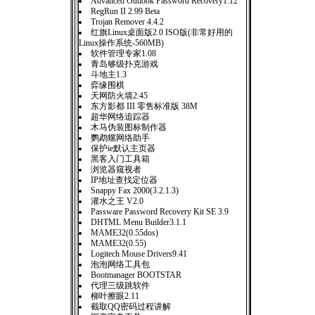
Advanced Outlook Password Recovery1.12
RegRun II 2.99 Beta
Trojan Remover 4.4.2
红旗Linux桌面版2.0 ISO版(非常好用的
Linux操作系统-560MB)
软件管理专家1.08
青岛够级扑克游戏
斗地主1.3
弈缘围棋
天网防火墙2.45
东方影都 III 零售标准版 38M
超华网络追踪器
木马伪装图标制作器
鹦鹉螺网络助手
保护ie默认主页器
黑客入门工具箱
浏览器窥视者
IP地址查找定位器
Snappy Fax 2000(3.2.1.3)
灌水之王 V2.0
Passware Password Recovery Kit SE 3.9
DHTML Menu Builder3.1.1
MAME32(0.55dos)
MAME32(0.55)
Logitech Mouse Drivers9.41
泡泡网络工具包
Bootmanager BOOTSTAR
代理三级跳软件
柳叶擦眼2.11
截取QQ密码过程讲解