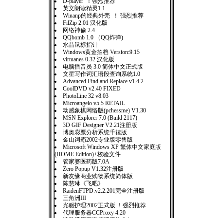
D-player ！强烈推荐
英文朗读精灵1.1
Winanp的经典外壳 ！ 强烈推荐
FilZip 2.01 汉化版
网络神偷 2.4
QQbomb 1.0 （QQ炸弹)
水晶鼠标指针
Windows黄金拍档 Version:9.15
virtuanes 0.32 汉化版
电脑播音员 3.0 简体中文正式版
文星写作词汇语段查询系统1.0
Advanced Find and Replace v1.4.2
CoolDVD v2.40 FIXED
PhotoLine 32 v8.03
Microangelo v5.5 RETAIL
动感象棋网络版(pchessme) V1.30
MSN Explorer 7.0 (Build 2117)
3D GIF Designer V2.21注册版
博奥彩票分析系统千禧版
金山词霸2002专业版零售版
Microsoft Windows XP 繁体中文家庭版
(HOME Edition)+校验文件
管家婆医药版7.0A
Zero Popup V1.32注册版
新友缘商业购物系统简体版
陈慧琳《飞吧》
RaidenFTPD.v2.2.201完全注册版
三角洲III
光驱护理2002正式版 ！强烈推荐
代理服务器CCProxy 4.20