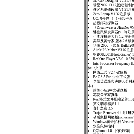
3D GIF Designer V2.21
瑞星2002 13.17版(密
侠客系统修改器 V1.21注
Zero Popup V1.32注册版
QQ增强包 ！！强烈推荐
超级邮箱探测器
《DreamweaverUltraD
键盘鼠标发声器(v1.0) 注
小李注册表大师 1.2 注册
美萍反黄专家 版本2.6 破
华表 2000 正式版 Build 200
AltoMP3 Maker V3.02注
明镜湖2001(PhotoGather) 
RealOne Player V6.0.10.359
Intel Processor Frequency I
体中文版
网络工兵 V2.4 破解版
Be OS 5 Pro 企业正式版
李阳英语经典讲解30分钟
本）
蜡笔小新2中文硬盘版
花花公子写真集
Real格式文件压缩至尊1.
英文朗读精灵1.1
盲打之友 2.5
Trojan Remover 4.4.4注册
动感象棋网络版(pchessme)
Windows黄金拍档 Version:
水晶鼠标指针
QQbomb 1.0 （QQ炸弹)