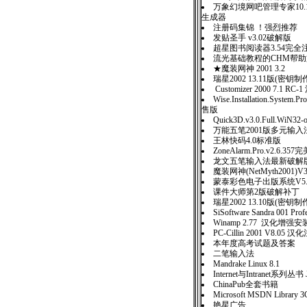
万象幻境网吧管理专家10
生成器
注册码集锦 ！强烈推荐
发贴圣手 v3.02破解版
超星图书阅读器3.54完全
流光基础教程的CHM帮
★魔装网神 2001 3.2
瑞星2002 13.11版(密钥
Customizer 2000 7.1 RC
Wise.Installation.System.Pr
售版
Quick3D.v3.0.Full.WiN32-
万能五笔2001版多元输入
王林快码4.0标准版
ZoneAlarm.Pro.v2.6.3
龙文五笔输入法最新破解
魔装网神(NetMyth2001
蒙泰彩色电子出版系统V5
课件大师第2版破解补丁
瑞星2002 13.10版(密
SiSoftware Sandra 001 P
Winamp 2.77 汉化增强
PC-Cillin 2001 V8.05 
本年度高考试题及答案
二笔输入法
Mandrake Linux 8.1
Internet与Intranet系列丛
ChinaPub全套书籍
Microsoft MSDN Libra
艳星广告