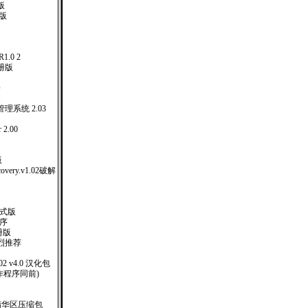
体版
注册版
）
.0 2
册版
版
O
1
系统 2.03
2.00
版
covery.v1.02破解
业正式版
作程序
册版
烈推荐
 2002 v4.0 汉化包
制作程序同前)
精华区压缩包