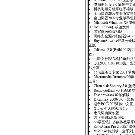
ArtIcons Pro 3.10b 注册版
电脑播音员 3.0 简体中文
博奥彩票分析系统千禧版
金山快译2002专业版零售
金山词霸2002专业版零售
Microsoft Windows 
(HOME Edition)+校验文件
管家婆医药版7.0A
网络安全漏洞扫描器v4.3
BoycottAdvance最新公众
正版
Talisman 2.0 (Build 20
程）
北歐女神FAN格鬥遊戲;
QQ2000 710b 1018去
烈推荐
北信源杀毒专家 2001 零
Macromedia Drumbeat2
工具）
Clean disk Security 5.0 
Roxio GoBack v3.1.5
Fast browrse4.02破解版
Dictionary 2000v6.0正式版
趨勢PCC2002繁体中文正
Xfilter 个人防火墙 1.0
韦氏词典豪华版
方正奥思5.0 豪华版
<<学五笔》多媒体教学系统
ZoneAlarm Pro 2.6.357 
VGS1.41特别版（全系列