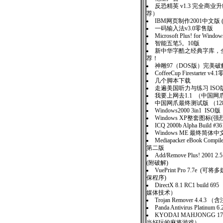
反恐精英 v1.3 完全商
荐）
IBM网页制作2001中文版 
一码输入法v3.0零售版
Microsoft Plus! for Wind
智能五笔5。10版
新中华字酷之经典字库，全
荐！
神雕97（DOS版）完
CoffeeCup Firestarter v4
几个脚本下载
走遍美国听力与练习 IS
我要上网去1.1 （中国
中国网爪最终测试版 （12
Windows2000 3in1 ISO版
Windows XP整套图标(强
ICQ 2000b Alpha Build
Windows ME 最终简
Mediapacker eBook Comp
第二版
Add/Remove Plus! 2001 2.5 
(附破解)
VuePrint Pro 7.7e 
保程序)
DirectX 8.1 RC1 buil
媒体技术）
Trojan Remover 4.4.3 
Panda Antivirus Platinum 6
KYODAI MAHJONGG 
当好玩的麻将游戏）