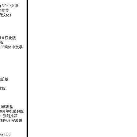
) 3.0 中文版
强烈推荐
 （附汉化）
 5.1.0 汉化版
化版
er.4.03简体中文零
 注册版
文版
01解密盘
.001单机破解版
 ！强烈推荐
台限制完全安装破
or IE 6