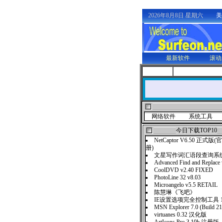
2026年8月8日 星期六
美
最新软件
滚动
网络软件
系统工具
今日下载TOP10
NetCaptor V6.50 正
册)
文星写作词汇语段查询系统
Advanced Find and Replace
CoolDVD v2.40 FIXED
PhotoLine 32 v8.03
Microangelo v5.5 RETAIL
陈慧琳《飞吧》
IE设置选项完全控制工具 1
MSN Explorer 7.0 (Build 2
virtuanes 0.32 汉化版