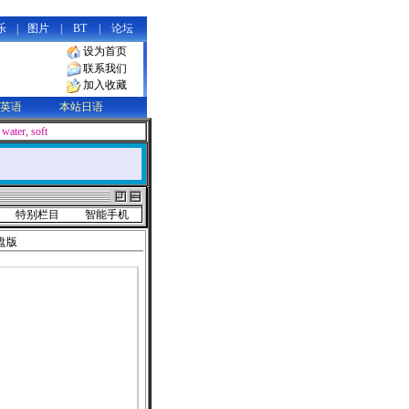
乐
|
图片
|
BT
|
论坛
设为首页
联系我们
加入收藏
英语
本站日语
ke water, soft and supple in appearance, yet containing limitless power that 
特别栏目
智能手机
光盘版