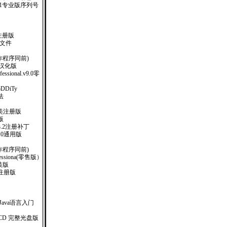
.1专业版序列号
注册版
助文件
制作程序同前)
-1 汉化版
ofessional.v9.0零
oDDiTy
法
57完美注册版
版
)V3.2注册补丁
.0通用版
钥制作程序同前)
rofessiona(零售版）
安装版
汉化注册版
书 Java语言入门
ry 3CD 完整光盘版