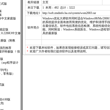
相关链接
主页
正式版
本日下载
1 本周：492 总计：3222
版
下载地址1
http://soft.zmdinfo.ha.cn/system/wom2003.rar
版
XP 繁体中文家庭版
Windows优化大师软件同时适合Windows98/Me/2
的系统提供全面有效而简便的优化、维护和清理手
在最佳状态。软件包括系统信息检测、系统性能优
软件简介
0稳定版
能。同时附送：Windows系统医生、Windows进程管
版 0.22BR3中文修
具的最新版
12) 注册版（附教
＊
欢迎下载本站软件，如果您发现链接错误或其它问题，请
写信
！强烈推荐
＊
欢迎广大作者给我们提供软件以及使用说明。
广告显IP终极版 ！强
售版
000 （asp程序设计
(附序列号)
6(豪华，零售版）
式版
4.00版
汉化包
）