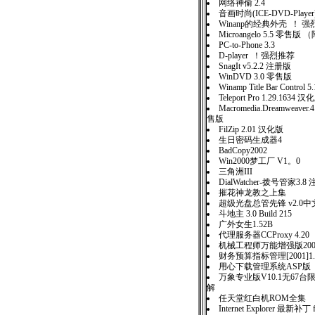
网络神偷 2.4
音画时尚(ICE-DVD-Player
Winanp的经典外壳 ！ 
Microangelo 5.5 零售版
PC-to-Phone 3.3
D-player ！强烈推荐
SnagIt v5.2.2 注册版
WinDVD 3.0 零售版
Winamp Title Bar Control
Teleport Pro 1.29.1634 汉
Macromedia.Dreamweav
售版
FilZip 2.01 汉化版
生日密码生成器4
BadCopy2002
Win2000梦工厂 V1。0
三角洲III
DialWatcher-拨号管家3.8
摧花神龙教之上集
超级光盘总管先锋 v2.0中
斗地主 3.0 Build 215
广外女生1.52B
代理服务器CCProxy 4.20
机械工程师万能增强版20
财务预算指标管理[2001]1
用心下载管理系统ASP版
万象专业版V10.1无67
解
任天堂红白机ROM全集
Internet Explorer 最新补丁 f