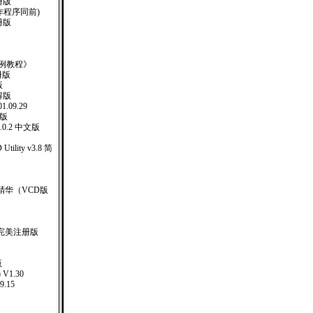
注册版
钥制作程序同前)
册版
ev实例教程》
册版
版
解版
1.09.29
册版
1.0.2 中文版
D Utility v3.8 简
精华（VCD版
5完美注册版
版
 V1.30
9.15