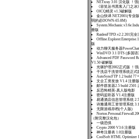
NETxray 3.01 汉化版 
《容笑丛书黑客入门之冰
OICQ精灵 v1.3破解版
金山快译.NET2001(专业版
弱的必DOWN-65.8M)
System.Mechanic.v3.6e.Indu
册版
RaidenFTPD.v2.2.201
Offline.Explorer.Enterpris
版
动力聊天服务器PowerChatSer
WinDVD 3.1 DTS (
Advanced PDF Password Re
V1.50 破解版
光驱护理2002正式版 ！
干洗店干洗管理系统正式版 
AutoSyncFTP 1.2 build 
文企工资发放 V1.4 注册
邮件群发器2.5 build 25
反恐怖精英-真人版电影
密码监听器 V1.4注册版
易通酒店信息管理系统 2.
诗雅通用工资管理系统 3.
无限游戏存档(个人版)
Norton.Personal.Firewall
（附完整汉化包）
一级恐惧
Crypto 2000 V3.6 注册版
神奇注册表 1.0注册版
CoolSoft HTML Optimizer 