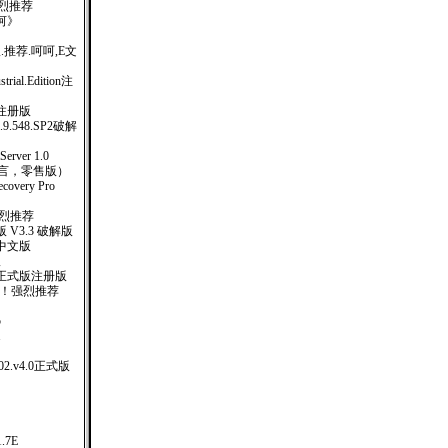
！强烈推荐
河》
.推荐.呵呵,E文
strial.Edition注
完全注册版
e.1.9.548.SP2破解
ver 1.0
多国语言，零售版）
covery Pro
强烈推荐
V3.3 破解版
77 中文版
版
01 正式版注册版
 ！强烈推荐
5
1
.2002.v4.0正式版
1.7E