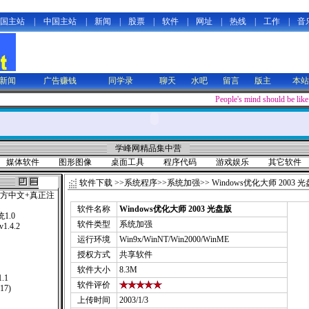
国主站
|
中国主站
|
新闻
|
股票
|
软件
|
网址
|
热线
|
工作
|
音
新闻
广告赚钱
同学录
聊天
水吧
留言
版主
本站
People's mind should be li
学峰网精品集中营
媒体软件
图形图像
桌面工具
程序代码
游戏娱乐
其它软件
软件下载
>>
系统程序
>>
系统加强
>> Windows优化大师 2003 
式版(官方中文+真正注
软件名称
Windows优化大师 2003 光盘版
1.0
软件类型
系统加强
 v1.4.2
运行环境
Win9x/WinNT/Win2000/WinME
授权方式
共享软件
软件大小
8.3M
.1
软件评价
117)
上传时间
2003/1/3