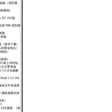
业升级版（强烈推
(附教程)
ows XP ISO版
套78种 强烈推
美破解版
.1零售版
O版（暂停下载）
网爪的黄金组合）
8线程）
烈推荐)
 #3619 网上寻呼机
体中文正式零售版
iler 1.0 汉化破解
Build 2.5.0.100
(可将多媒体文件变成屏
d 695 （微软最新的多
（含注机）
.23
17.24注册版 （相