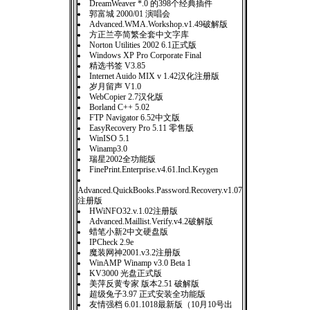
DreamWeaver *.0 的398个经典插件
郭富城 2000/01 演唱会
Advanced.WMA.Workshop.v1.49破解版
方正兰亭简繁全套中文字库
Norton Utilities 2002 6.1正式版
Windows XP Pro Corporate Final
精选书签 V3.85
Internet Auido MIX v 1.42汉化注册版
岁月留声 V1.0
WebCopier 2.7汉化版
Borland C++ 5.02
FTP Navigator 6.52中文版
EasyRecovery Pro 5.11 零售版
WinISO 5.1
Winamp3.0
瑞星2002全功能版
FinePrint.Enterprise.v4.61.Incl.Keygen
Advanced.QuickBooks.Password.Recovery.v1.07
注册版
HWiNFO32.v.1.02注册版
Advanced.Maillist.Verify.v4.2破解版
蜡笔小新2中文硬盘版
IPCheck 2.9e
魔装网神2001.v3.2注册版
WinAMP Winamp v3.0 Beta 1
KV3000 光盘正式版
美萍反黄专家 版本2.51 破解版
超级兔子3.97 正式安装全功能版
友情强档 6.01.1018最新版（10月10号出