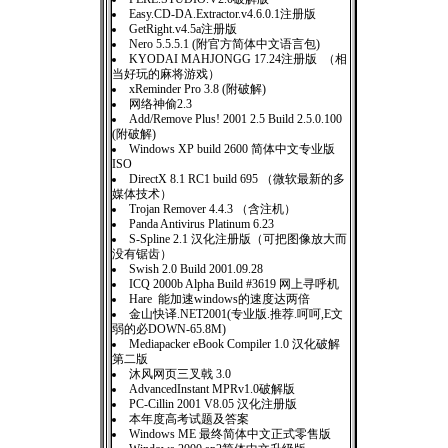
Easy.CD-DA.Extractor.v4.6.0.1注册版
GetRight.v4.5a注册版
Nero 5.5.5.1 (附官方简体中文语言包)
KYODAI MAHJONGG 17.24注册版 （相
当好玩的麻将游戏）
xReminder Pro 3.8 (附破解)
网络神偷2.3
Add/Remove Plus! 2001 2.5 Build 2.5.0.100
(附破解)
Windows XP build 2600 简体中文专业版
ISO
DirectX 8.1 RC1 build 695 （微软最新的多
媒体技术）
Trojan Remover 4.4.3 （含注机）
Panda Antivirus Platinum 6.23
S-Spline 2.1 汉化注册版（可把图像放大而
没有锯齿）
Swish 2.0 Build 2001.09.28
ICQ 2000b Alpha Build #3619 网上寻呼机
Hare 能加速windows的速度达两倍
金山快译.NET2001(专业版.推荐.呵呵,E文
弱的必DOWN-65.8M)
Mediapacker eBook Compiler 1.0 汉化破解
第二版
沐风网页三叉戟 3.0
AdvancedInstant MPRv1.0破解版
PC-Cillin 2001 V8.05 汉化注册版
本年度高考试题及答案
Windows ME 最终简体中文正式零售版