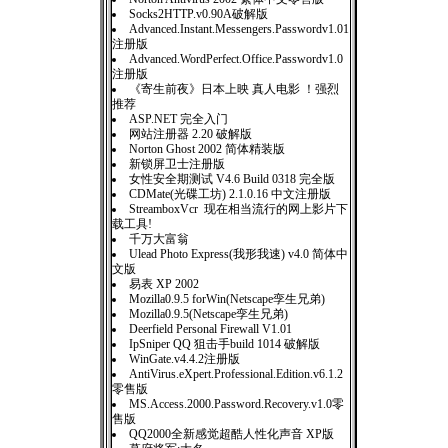
Socks2HTTP.v0.90A破解版
Advanced.Instant.Messengers.Passwordv1.01
注册版
Advanced.WordPerfect.Office.Passwordv1.0
注册版
《寄生前夜》日本上映 真人电影 ！强烈
推荐
ASP.NET 完全入门
网站注册器 2.20 破解版
Norton Ghost 2002 简体精装版
新锁屏卫士注册版
女性安全期测试 V4.6 Build 0318 完全版
CDMate(光碟工坊) 2.1.0.16 中文注册版
StreamboxVcr 现在相当流行的网上影片下
载工具!
千万大富翁
Ulead Photo Express(我形我速) v4.0 简体中
文版
易表 XP 2002
Mozilla0.9.5 forWin(Netscape孪生兄弟)
Mozilla0.9.5(Netscape孪生兄弟)
Deerfield Personal Firewall V1.01
IpSniper QQ 狙击手build 1014 破解版
WinGate.v4.4.2注册版
AntiVirus.eXpert.Professional.Edition.v6.1.2
零售版
MS.Access.2000.Password.Recovery.v1.0零
售版
QQ2000全新感觉超酷人性化声音 XP版