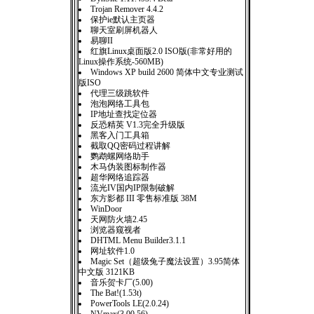
Trojan Remover 4.4.2
保护ie默认主页器
聊天室刷屏机器人
易聊II
红旗Linux桌面版2.0 ISO版(非常好用的
Linux操作系统-560MB)
Windows XP build 2600 简体中文专业测试
版ISO
代理三级跳软件
泡泡网络工具包
IP地址查找定位器
反恐精英 V1.3完全升级版
黑客入门工具箱
截取QQ密码过程讲解
鹦鹉螺网络助手
木马伪装图标制作器
超华网络追踪器
流光IV国内IP限制破解
东方影都 III 零售标准版 38M
WinDoor
天网防火墙2.45
浏览器窥视者
DHTML Menu Builder3.1.1
网址软件1.0
Magic Set（超级兔子魔法设置）3.95简体
中文版 3121KB
音乐贺卡厂(5.00)
The Bat!(1.53t)
PowerTools LE(2.0.24)