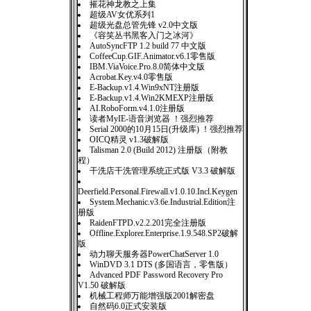
摧花神龙教之上集
超级AV女优系列1
超级光盘总管先锋 v2.0中文版
《容笑丛书黑客入门之冰河》
AutoSyncFTP 1.2 build 77 中文版
CoffeeCup.GIF.Animator.v6.1零售版
IBM.ViaVoice.Pro.8.0简体中文版
Acrobat.Key.v4.0零售版
E-Backup.v1.4.Win9xNT注册版
E-Backup.v1.4.Win2KMEXP注册版
AI.RoboForm.v4.1.0注册版
读者MyIE-语音浏览器 ！强烈推荐
Serial 2000的10月15日(升级库) ！强烈推荐
OICQ精灵 v1.3破解版
Talisman 2.0 (Build 2012) 注册版（附教
程）
干洗店干洗管理系统正式版 V3.3 破解版
Deerfield.Personal.Firewall.v1.0.10.Incl.Keygen
System.Mechanic.v3.6e.Industrial.Edition注
册版
RaidenFTPD.v2.2.201完全注册版
Offline.Explorer.Enterprise.1.9.548.SP2破解
版
动力聊天服务器PowerChatServer 1.0
WinDVD 3.1 DTS (多国语言，零售版）
Advanced PDF Password Recovery Pro
V1.50 破解版
机械工程师万能增强版2001解密盘
自然码6.0正式安装版