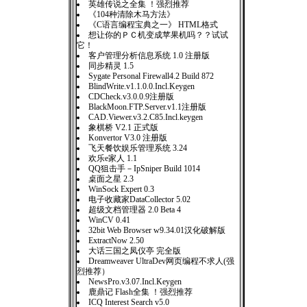
英雄传说之全集 ！强烈推荐
《104种清除木马方法》
《C语言编程宝典之一》 HTML格式
想让你的ＰＣ机变成苹果机吗？？试试
它！
客户管理分析信息系统 1.0 注册版
同步精灵 1.5
Sygate Personal Firewall4.2 Build 872
BlindWrite.v1.1.0.0.Incl.Keygen
CDCheck.v3.0.0.9注册版
BlackMoon.FTP.Server.v1.1注册版
CAD.Viewer.v3.2.C85.Incl.keygen
象棋桥 V2.1 正式版
Konvertor V3.0 注册版
飞天餐饮娱乐管理系统 3.24
欢乐e家人 1.1
QQ狙击手－IpSniper Build 1014
桌面之星 2.3
WinSock Expert 0.3
电子收藏家DataCollector 5.02
超级文档管理器 2.0 Beta 4
WinCV 0.41
32bit Web Browser w9.34.01汉化破解版
ExtractNow 2.50
大话三国之凤仪亭 完全版
Dreamweaver UltraDev网页编程不求人(强
烈推荐）
NewsPro.v3.07.Incl.Keygen
鹿鼎记 Flash全集 ！强烈推荐
ICQ Interest Search v5.0