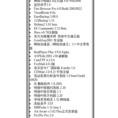
网络小电锯1.0正式版 For Win2000
监控杀手1.0
Fast Browser Pro 4.0 Build 20010922
VisualRoute 6.0a
EaseBackup 3.00.0
123Backup 1.51
Helium2 1.01 beta
EF Commander 2.52 Beta
Hiew.v6.76注册版
东方光驱魔术师 简体中文修正版
GoodAsp2001 专业版
网络加速器（网络加速王）3.1 中文零售
版
RealPlayer Plus V9.0 Alpha
ASPEdit.2001.v30 破解版
CuteFTP 4.2.6 b
FoxMail 4.0.2版
音乐贺卡厂 国际版 Ecardiy 1.0
CDMate 2.0.9.21 中英文版
迅达彩票分析选号系统 1.0 beta3 build
10920
IE 删除软件 1.0.2001
明德中医顾问系统 2.20
明德中医百草园 1.3
明德中医方剂园 2.20
华琦库管精灵 1.32 网络版
发贴圣手 3.03
MBProbe 1.31 beta 3
Ad-Aware v.5.62 Plus正式安装版
Pic2Pic Pro 2.0