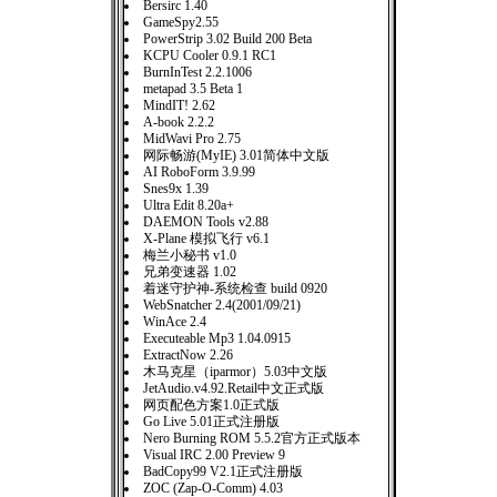
Bersirc 1.40
GameSpy2.55
PowerStrip 3.02 Build 200 Beta
KCPU Cooler 0.9.1 RC1
BurnInTest 2.2.1006
metapad 3.5 Beta 1
MindIT! 2.62
A-book 2.2.2
MidWavi Pro 2.75
网际畅游(MyIE) 3.01简体中文版
AI RoboForm 3.9.99
Snes9x 1.39
Ultra Edit 8.20a+
DAEMON Tools v2.88
X-Plane 模拟飞行 v6.1
梅兰小秘书 v1.0
兄弟变速器 1.02
着迷守护神-系统检查 build 0920
WebSnatcher 2.4(2001/09/21)
WinAce 2.4
Executeable Mp3 1.04.0915
ExtractNow 2.26
木马克星（iparmor）5.03中文版
JetAudio.v4.92.Retail中文正式版
网页配色方案1.0正式版
Go Live 5.01正式注册版
Nero Burning ROM 5.5.2官方正式版本
Visual IRC 2.00 Preview 9
BadCopy99 V2.1正式注册版
ZOC (Zap-O-Comm) 4.03