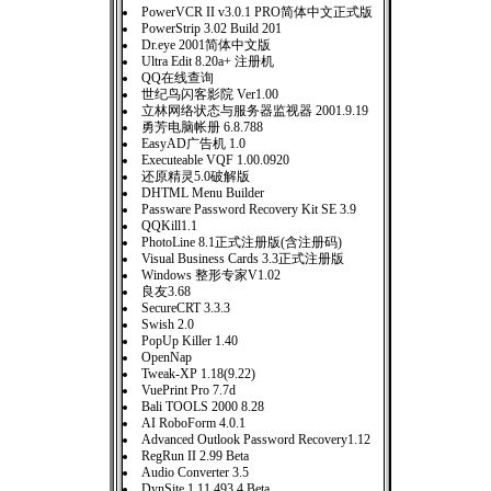
PowerVCR II v3.0.1 PRO简体中文正式版
PowerStrip 3.02 Build 201
Dr.eye 2001简体中文版
Ultra Edit 8.20a+ 注册机
QQ在线查询
世纪鸟闪客影院 Ver1.00
立林网络状态与服务器监视器 2001.9.19
勇芳电脑帐册 6.8.788
EasyAD广告机 1.0
Executeable VQF 1.00.0920
还原精灵5.0破解版
DHTML Menu Builder
Passware Password Recovery Kit SE 3.9
QQKill1.1
PhotoLine 8.1正式注册版(含注册码)
Visual Business Cards 3.3正式注册版
Windows 整形专家V1.02
良友3.68
SecureCRT 3.3.3
Swish 2.0
PopUp Killer 1.40
OpenNap
Tweak-XP 1.18(9.22)
VuePrint Pro 7.7d
Bali TOOLS 2000 8.28
AI RoboForm 4.0.1
Advanced Outlook Password Recovery1.12
RegRun II 2.99 Beta
Audio Converter 3.5
DynSite 1.11.493.4 Beta