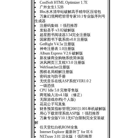
CoolSoft HTML Optimizer 1.7E
广外女生1.52B
Bbs水木清华站破解高手精华区压缩包
万象幻境网吧管理专家10.1专业版序列号
生成器
注册码集锦 ！强烈推荐
发贴圣手 v3.02破解版
超星图书阅读器3.54完全注册版
国家图书下载系统v0.8 注册版
GetRight V4.5a 注册版
神奇注册表 1.0注册版
Album Express V2.6 破解版
新友缘商业购物系统简体版
沐风网页三叉戟V3.0 注册版
WebSnatcher注册版
围棋名局精解注册版
密码攻与防手册
无忧音乐在线ASP系统VER1.0 2
一级恐惧
CPU Idle 5.8 完整零售版
两笔输入法v4.1版 （修正）
无限游戏存档(个人版)
花花公子写真集
财务预算指标管理[2001]1.001单机破解版
用心下载管理系统ASP版 ！强烈推荐
万象专业版V10.1无67台限制完全安装破
解
任天堂红白机ROM全集
Internet Explorer 最新补丁 for IE 6
NETxray 3.01 汉化版 ！强烈推荐