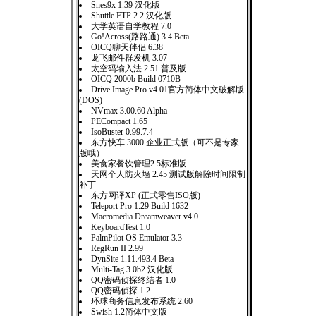
Snes9x 1.39 汉化版
Shuttle FTP 2.2 汉化版
大学英语自学教程 7.0
Go!Across(路路通) 3.4 Beta
OICQ聊天伴侣 6.38
龙飞邮件群发机 3.07
太空码输入法 2.51 普及版
OICQ 2000b Build 0710B
Drive Image Pro v4.01官方简体中文破解版
(DOS)
NVmax 3.00.60 Alpha
PECompact 1.65
IsoBuster 0.99.7.4
东方快车 3000 企业正式版（可不是专家
版哦）
美食家餐饮管理2.5标准版
天网个人防火墙 2.45 测试版解除时间限制
补丁
东方网译XP (正式零售ISO版)
Teleport Pro 1.29 Build 1632
Macromedia Dreamweaver v4.0
KeyboardTest 1.0
PalmPilot OS Emulator 3.3
RegRun II 2.99
DynSite 1.11.493.4 Beta
Multi-Tag 3.0b2 汉化版
QQ密码侦探终结者 1.0
QQ密码侦探 1.2
环球商务信息发布系统 2.60
Swish 1.2简体中文版