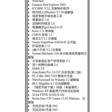
WinFlash
Fantasia Web Explorer 2001
KV3000_V.52_完整制作程序
程式猎人(Phunter) V1.30 破解版
瑞星智能升级加速工具
视窗锁王 5.0
花猫时间精灵 1.0
电脑幽灵(pcGhost) 4.10
Kuro 3.7e 简体版
CMOS 菜单 1.5
速览王V1.2 注册版
Sunny SmartNote 4.04.0143 正式版
护花使者 2.11
e族小天使 V2.1注册版
System Mechanic 3.6e 多功能系统维修师注
册版
大管家固定资产管理系统 4.5
清一的网址收藏 2.4
HideIt 2.0
ZoneAlarm Pro 2.6.357 汉化包(第二版)
PC-Cillin 2002 V9.0 繁体中文版
WaveSurround for Winamp 3.2 破解版
BCL Magellan 4.2 汉化破解版
《瑞星升级下载》绿版（各版通吃）
Windows XP 家庭用户内存优化指南
32-bit FTPf9.34.02(10.18)
Roxio Easy CD Creator v5.02 Platinum 注
册版
无忧启动1号盘 ISO
无忧启动2号盘 ISO