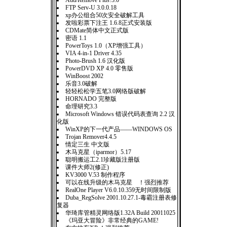
Add/Remove Plus!3.0
FTP Serv-U 3.0.0.18
xp办公组合50次安全破解工具
发啦彩票下注王 1.6.8正式安装版
CDMate简体中文正式版
密语 1.1
PowerToys 1.0（XP增强工具）
VIA 4-in-1 Driver 4.35
Photo-Brush 1.6 汉化版
PowerDVD XP 4.0 零售版
WinBoost 2002
乐音3.0破解
轻轻松松学五笔3.0网络版破解
HORNADO 完整版
命理研究3.3
Microsoft Windows 错误代码表查询 2.2 汉
化版
WinXP的下一代产品——WINDOWS OS
Trojan Remover4.4.5
情定三生 中文版
木马克星（iparmor）5.17
聪明搬运工2.1珍藏版注册版
课件大师2(修正)
KV3000 V.53 制作程序
可以在线升级的木马克星 ！强烈推荐
RealOne Player V6.0.10.359无时间限制版
Duba_RegSolve 2001.10.27.1-毒霸注册表修
复器
华琦库管精灵网络版1.32A Build 20011025
《玛亚大冒险》非常经典的GAME!