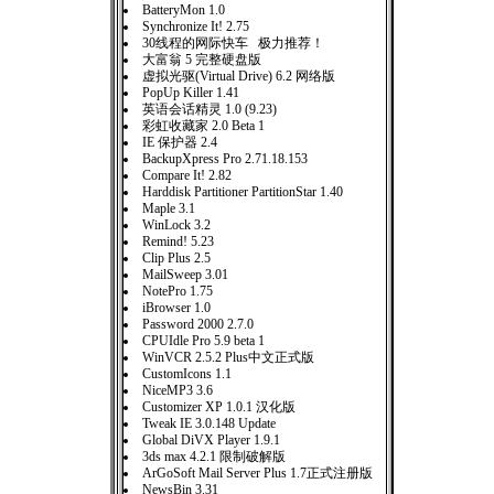
BatteryMon 1.0
Synchronize It! 2.75
30线程的网际快车 极力推荐！
大富翁 5 完整硬盘版
虚拟光驱(Virtual Drive) 6.2 网络版
PopUp Killer 1.41
英语会话精灵 1.0 (9.23)
彩虹收藏家 2.0 Beta 1
IE 保护器 2.4
BackupXpress Pro 2.71.18.153
Compare It! 2.82
Harddisk Partitioner PartitionStar 1.40
Maple 3.1
WinLock 3.2
Remind! 5.23
Clip Plus 2.5
MailSweep 3.01
NotePro 1.75
iBrowser 1.0
Password 2000 2.7.0
CPUIdle Pro 5.9 beta 1
WinVCR 2.5.2 Plus中文正式版
CustomIcons 1.1
NiceMP3 3.6
Customizer XP 1.0.1 汉化版
Tweak IE 3.0.148 Update
Global DiVX Player 1.9.1
3ds max 4.2.1 限制破解版
ArGoSoft Mail Server Plus 1.7正式注册版
NewsBin 3.31