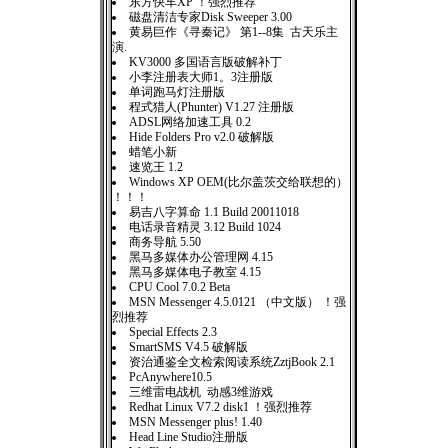
东方快车XP ！强烈推荐
磁盘清洁专家Disk Sweeper 3.00
黄易巨作《寻秦记》 第1--8集 古天乐主
演.
KV3000 多国语言版破解补丁
小李注册表大师1。3注册版
单词跑马灯注册版
程式猎人(Phunter) V1.27 注册版
ADSL网络加速工具 0.2
Hide Folders Pro v2.0 破解版
蜡笔小新
速览王 1.2
Windows XP OEM(比尔盖茨交给联想的）
！！！
易吉八字算命 1.1 Build 20011018
电话录音精灵 3.12 Build 1024
商务导航 5.50
黑马多媒体办公管理网 4.15
黑马多媒体电子教室 4.15
CPU Cool 7.0.2 Beta
MSN Messenger 4.5.0121 （中文版） ！强
烈推荐
Special Effects 2.3
SmartSMS V4.5 破解版
资治通鉴全文检索阅读系统ZztjBook 2.1
PcAnywhere10.5
三维雷电战机 动感3维游戏
Redhat Linux V7.2 disk1 ！强烈推荐
MSN Messenger plus! 1.40
Head Line Studio注册版