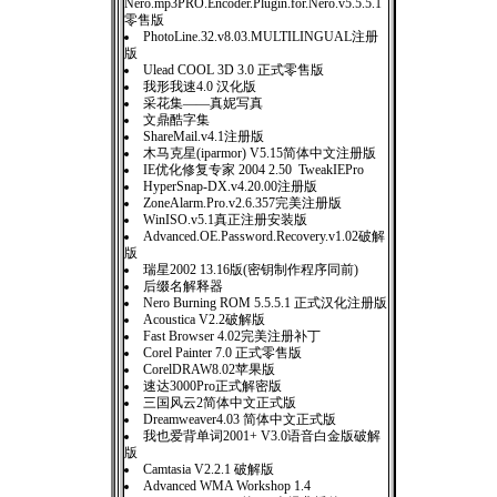
Nero.mp3PRO.Encoder.Plugin.for.Nero.v5.5.5.1
零售版
PhotoLine.32.v8.03.MULTILINGUAL注册
版
Ulead COOL 3D 3.0 正式零售版
我形我速4.0 汉化版
采花集——真妮写真
文鼎酷字集
ShareMail.v4.1注册版
木马克星(iparmor) V5.15简体中文注册版
IE优化修复专家 2004 2.50 TweakIEPro
HyperSnap-DX.v4.20.00注册版
ZoneAlarm.Pro.v2.6.357完美注册版
WinISO.v5.1真正注册安装版
Advanced.OE.Password.Recovery.v1.02破解
版
瑞星2002 13.16版(密钥制作程序同前)
后缀名解释器
Nero Burning ROM 5.5.5.1 正式汉化注册版
Acoustica V2.2破解版
Fast Browser 4.02完美注册补丁
Corel Painter 7.0 正式零售版
CorelDRAW8.02苹果版
速达3000Pro正式解密版
三国风云2简体中文正式版
Dreamweaver4.03 简体中文正式版
我也爱背单词2001+ V3.0语音白金版破解
版
Camtasia V2.2.1 破解版
Advanced WMA Workshop 1.4