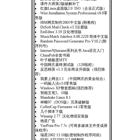
课件大师第2版破解补丁
红旗Linux桌面版2.0 ISO（企业正式版）
Wise.Installation.System.Professional.v9.0零
售版
IBM网页制作2001中文版 (附教程)
DzSoft.Mail.Check.v3.3注册版
EmEditor 3.19 汉化增强版
MusicMatch Jukebox 6.00.2229 简体中文版
Random Password Generator Pro V10.2 (附
序列号)
Internet与Intranet系列丛书 Java语言入门
ChinaPub全套书籍
叶子楣极度MTV
中国网爪最终测试版 （128线程）
反恐精英 v1.3 完全商业升级版（强烈推
荐）
我要上网去1.1 （中国网爪的黄金组合）
一码输入法v3.0零售版
Windows XP整套图标(强烈推荐)
智能五笔5。10版
Mandrake Linux 8.1
神雕97（DOS版）完美破解版
CoffeeCup Firestarter v4.1零售版
几个脚本下载
Winamp 2.77 汉化增强安装版
艳星广告
VuePrint Pro 7.7e (可将多媒体文件变成屏
保程序)
瑞星2002 13.10版(密钥制作程序同前)
PERL.STUDIO.V2.0破解版