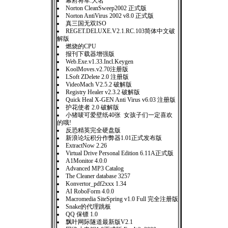
幕府将军:大名
Norton CleanSweep2002 正式版
Norton AntiVirus 2002 v8.0 正式版
真三国无双ISO
REGET.DELUXE.V2.1.RC.103简体中文破
解版
燃烧的CPU
报刊下载器增强版
Web.Exe.v1.33.Incl.Keygen
KoolMoves.v2.70注册版
LSoft ZDelete 2.0 注册版
VideoMach V2.5.2 破解版
Registry Healer v2.3.2 破解版
Quick Heal X-GEN Anti Virus v6.03 注册版
护花使者 2.0 破解版
小猪唛可爱壁纸40张 女孩子们一定喜欢
的哦!
反恐精英完全硬盘版
新浪论坛积分作弊器1.01正式发布版
ExtractNow 2.26
Virtual Drive Personal Edition 6.11A正式版
A1Monitor 4.0.0
Advanced MP3 Catalog
The Cleaner database 3257
Konvertor_pdf2xxx 1.34
AI RoboForm 4.0.0
Macromedia SiteSpring v1.0 Full 完全注册版
Snake的代理跳板
QQ 保镖 1.0
飘叶网际隧道最新版V2.1