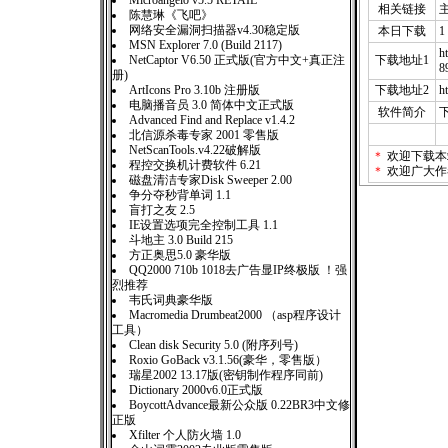
Microangelo v5.5 RETAIL
相关链接
陈慧琳《飞吧》
网络安全漏洞扫描器v4.30稳定版
本日下载
1
MSN Explorer 7.0 (Build 2117)
h
NetCaptor V6.50 正式版(官方中文+真正注
下载地址1
8
册)
ArtIcons Pro 3.10b 注册版
下载地址2
h
电脑播音员 3.0 简体中文正式版
软件简介
Advanced Find and Replace v1.4.2
北信源杀毒专家 2001 零售版
NetScanTools.v4.22破解版
＊
欢迎下载本
程控交换机计费软件 6.21
＊
欢迎广大作
磁盘清洁专家Disk Sweeper 2.00
争分夺秒背单词 1.1
盲打之友 2.5
IE设置选项完全控制工具 1.1
斗地主 3.0 Build 215
方正奥思5.0 豪华版
QQ2000 710b 1018去广告显IP终极版 ！强
烈推荐
韦氏词典豪华版
Macromedia Drumbeat2000 （asp程序设计
工具）
Clean disk Security 5.0 (附序列号)
Roxio GoBack v3.1.56(豪华，零售版）
瑞星2002 13.17版(密钥制作程序同前)
Dictionary 2000v6.0正式版
BoycottAdvance最新公众版 0.22BR3中文修
正版
Xfilter 个人防火墙 1.0