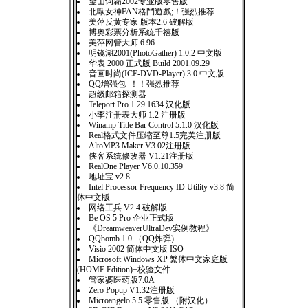
金山词霸2002专业版零售版
北歐女神FAN格鬥遊戲;！强烈推荐
美萍反黄专家 版本2.6 破解版
博奥彩票分析系统千禧版
美萍网管大师 6.96
明镜湖2001(PhotoGather) 1.0.2 中文版
华表 2000 正式版 Build 2001.09.29
音画时尚(ICE-DVD-Player) 3.0 中文版
QQ增强包 ！！强烈推荐
超级邮箱探测器
Teleport Pro 1.29.1634 汉化版
小李注册表大师 1.2 注册版
Winamp Title Bar Control 5.1.0 汉化版
Real格式文件压缩至尊1.5完美注册版
AltoMP3 Maker V3.02注册版
侠客系统修改器 V1.21注册版
RealOne Player V6.0.10.359
地址宝 v2.8
Intel Processor Frequency ID Utility v3.8 简
体中文版
网络工兵 V2.4 破解版
Be OS 5 Pro 企业正式版
《DreamweaverUltraDev实例教程》
QQbomb 1.0 （QQ炸弹)
Visio 2002 简体中文版 ISO
Microsoft Windows XP 繁体中文家庭版
(HOME Edition)+校验文件
管家婆医药版7.0A
Zero Popup V1.32注册版
Microangelo 5.5 零售版 （附汉化）