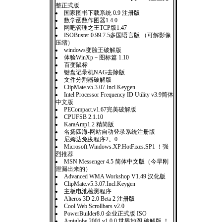
整正式版
国家图书下载系统 0.9 注册版
数学函数作图器1.4.0
网吧管理之王TCP版1.47
ISOBuster 0.99.7.5多国语言版 （可解影像
压缩）
windows变脸王破解版
体验WinXp－图标篇 1.10
百变鼠标
键盘记录机NAG去除版
文件分割器破解版
ClipMate.v5.3.07.Incl.Keygen
Intel Processor Frequency ID Utility v3.9简体
中文版
PECompact.v1.67完美破解版
CPUFSB 2.1.10
KaraAmp1.2 精简版
名扬四海-网站自动登录系统注册版
尼姆达免疫程序2。0
Microsoft.Windows.XP.HotFixes.SP1 ！强
烈推荐
MSN Messenger 4.5 简体中文版（今早刚
泄漏出来的）
Advanced WMA Workshop V1.49 汉化版
ClipMate.v5.3.07.Incl.Keygen
主板电池检测程序
Alteros 3D 2.0 Beta 2 注册版
Cool Web Scrollbars v2.0
PowerBuilder8.0 企业正式版 ISO
Amiglobe 2001 v1.0.0 世界地图 破解版 ！