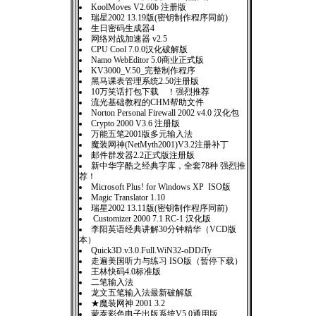
KoolMoves V2.60b 注册版
瑞星2002 13.19版(密钥制作程序同前)
生日密码生成器4
网络对战加速器 v2.5
CPU Cool 7.0.0汉化破解版
Namo WebEditor 5.0商业正式版
KV3000_V.50_完整制作程序
黑马课表管理系统2.50注册版
10万笑话打包下载 ！强烈推荐
流光基础教程的CHM帮助文件
Norton Personal Firewall 2002 v4.0 汉化包
Crypto 2000 V3.6 注册版
万能五笔2001版多元输入法
魔装网神(NetMyth2001)V3.2注册补丁
邮件群发器2.2正式版注册版
新中华字酷之经典字库，全套78种 强烈推
荐！
Microsoft Plus! for Windows XP ISO版
Magic Translator 1.10
瑞星2002 13.11版(密钥制作程序同前)
Customizer 2000 7.1 RC-1 汉化版
李阳英语经典讲解30分钟精华（VCD版
本）
Quick3D.v3.0.Full.WiN32-oDDiTy
走遍美国听力与练习 ISO版（暂停下载）
王林快码4.0标准版
二笔输入法
龙文五笔输入法最新破解版
★魔装网神 2001 3.2
蒙泰彩色电子出版系统V5.0通用版