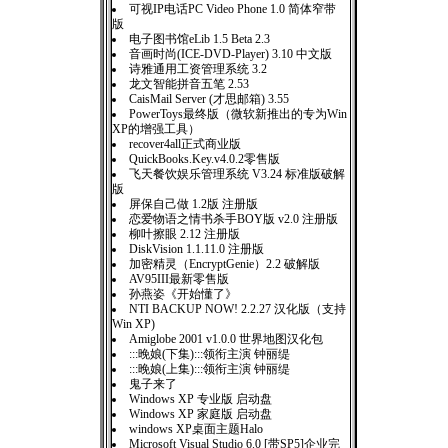
可视IP电话PC Video Phone 1.0 简体窄带
版
电子图书馆eLib 1.5 Beta 2.3
音画时尚(ICE-DVD-Player) 3.10 中文版
诗雅通用工资管理系统 3.2
龙文智能拼音五笔 2.53
CaisMail Server (才思邮箱) 3.55
PowerToys最终版（微软新推出的专为Win
XP的增强工具）
recover4all正式商业版
QuickBooks.Key.v4.0.2零售版
飞天餐饮娱乐管理系统 V3.24 标准版破解
版
屏保自己做 1.2版 注册版
恋爱物语之情书杀手BOY版 v2.0 注册版
柳叶擦眼 2.12 注册版
DiskVision 1.1.11.0 注册版
加密精灵（EncryptGenie）2.2 破解版
AV95III最新零售版
孙燕姿《开始懂了》
NTI BACKUP NOW! 2.2.27 汉化版（支持
Win XP)
Amiglobe 2001 v1.0.0 世界地图汉化包
:::晚娘(下集):::领衔主演 钟丽缇
:::晚娘(上集):::领衔主演 钟丽缇
鬼子来了
Windows XP 专业版 启动盘
Windows XP 家庭版 启动盘
windows XP桌面主题Halo
Microsoft Visual Studio 6.0 [带SP5]企业完