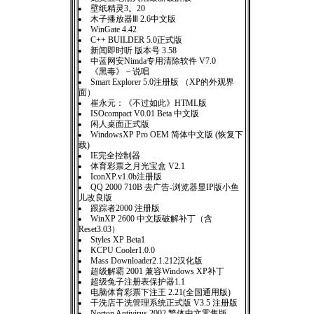
壁纸精灵3。20
木子播放器Ⅲ 2.6中文版
WinGate 4.42
C++ BUILDER 5.0正式版
新闻即时听 版本号 3.58
中蓝网安Nimda专用清除软件 V7.0
《黑毒》－说唱
Smart Explorer 5.0注册版 （XP的外观界
面）
崔永元：《不过如此》HTML版
ISOcompact V0.01 Beta 中文版
闲人桌面正式版
WindowsXP Pro OEM 简体中文版 (恢复下
载)
IE完全控制器
体育彩票之月光宝盒 V2.1
IconXP.v1.0b注册版
QQ 2000 710B 去广告-浏览器显IP版小鱼
儿改良版
跟踪者2000 注册版
WinXP 2600 中文版破解补丁（含
Reset3.03）
Styles XP Beta1
KCPU Cooler1.0.0
Mass Downloader2.1.212汉化版
超级解霸 2001 兼容Windows XP补丁
超级兔子注册表保护器1.1
电脑体育彩票下注王 2.21(全国通用版)
干洗店干洗管理系统正式版 V3.5 注册版
Norton Antivirus 2002 繁体中文零售版