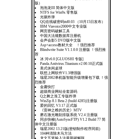
版）
泡泡龙III 简体中文版
NTFS for Win9x 零售版
光驱炸弹
QQ在线破密码ttd0.03 （10月15日发布）
IBM Viavoice2000中文专业版
网页密码破解工具
中国大法规数据库注册机
会声会影5 DVD版中文版
Asp+access教材大全 ！强烈推荐
Blindwrite Suite V1.1.0.0 注册版 ！强烈推
荐
冰 河v6.0 [GLUOSHI 专版]
Panda.Antivirus.Titanium.v2.00.10正式版
美式休闲桌球
联想上网软件V1.3增强版
瑞星2002单机版智能升级增量包下载 ！强
烈推荐
金庸快打
超级商业网站全套源码
Q之舞之淮工专版炸弹
WinZip 8.1 Beta 2 (build 4285)注册版
爱的回忆 V3.17 正式版
《雷神之椎的历史》MTV
磨石激光雕刻排版系统 V2.4 注册版
同步快梭(AutoSyncFTP) V1.2 Build 77 简
体中文注册版
瑞星2002 13.21版(密钥制作程序同前)
104种清除木马方法
龙文五笔输入法最新破解版