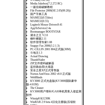
NVmax(3.00.56)
Media Jukebox(7.2.272 RC)
一篇信箱破解教程
File Protector 2000(SE 2.05(09.20))
国产字典工具
MAME32(0.55dos)
MAME32(0.55)
Logitech Mouse Drivers9.41
AppToService2.4a
Bootmanager BOOTSTAR
灌水之王 V2.0
柳叶擦眼2.11
软件管理专家1.08
Snappy Fax 2000(3.2.1.3)
PC-CILLIN 2001 804正式版(30M)
斗地主1.3
Actual Drawing
ThumbNailer
ZIP文件密码破解器
监控路由/防火墙器
安全之星XP正式零售版
Norton AntiVirus 2002 v8.0 正式版
WebBlinds
KV3000 正式光盘版(KV3000国际豪华
版-4.61M)
The Cleaner
KV3000用户增补JGAH单机黑客入侵监测
软件
Winzip8.0(1230K
WinRAR 2.9 beta 4汉化注册版(压缩软