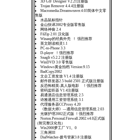
3D GIF Designer V2.21注册版
Trojan Remover 4.4.4注册版
Macromedia.Dreamweaver.4.03简体中文零
售版
水晶鼠标指针
金山快译2002专业版零售版
网络神偷 2.4
FilZip 2.01 汉化版
Winanp的经典外壳 ！ 强烈推荐
英文朗读精灵1.1
PC-to-Phone 3.3
D-player ！强烈推荐
SnagIt v5.2.2 注册版
WinDVD 3.0 零售版
Windows黄金拍档 Version:9.15
BadCopy2002
文企工资发放 V1.4 注册版
邮件群发器2.5 build 2501 正式版注册版
反恐怖精英-真人版电影 ！强烈推荐
密码监听器 V1.4注册版
易通酒店信息管理系统 2.5
诗雅通用工资管理系统 3.1
代理服务器CCProxy 4.20
《数据大师》—通用信息管理系统 2.03
光驱护理2002正式版 ！强烈推荐
Norton.Personal.Firewall.2002.v4.0正式版
（附完整汉化包）
Win2000梦工厂 V1。0
三角洲III
DialWatcher-拨号管家3.8 注册版