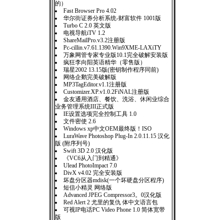
的）
Fast Browser Pro 4.02
华尔街证券分析系统-财富软件 1001版
Turbo C 2.0 英文版
电视导航iTV 1.2
ShareMailPro.v3.2注册版
Pc-cillin.v7.61.1390.Win9XME-LAXiTY
万象网管专家专业版10.1完全破解安装版
疯狂李向阳英语精华（零售版）
瑞星2002 13.15版(密钥制作程序同前)
网络企鹅完美破解版
MP3TagEditor.v1.1注册版
Customizer.XP.v1.0.2FiNAL注册版
金友通用酒店、餐饮、洗浴、休闲业综合
业务管理系统III正式版
IE设置选项完全控制工具 1.0
文件密使 2.6
Windows xp中文OEM最终版！ISO
LuraWave Photoshop Plug-In 2.0.11.15 汉化
版 (附序列号)
Swift 3D 2.0 汉化版
《VC6从入门到精通》
Ulead PhotoImpact 7.0
DivX v4.02 完全安装版
坏盘分区器mdisk(一个坏硬盘分区程序)
短信小精灵 网络版
Advanced JPEG Compressor3。0汉化版
Red Alert 2 尤里的复仇 体中文语言包
可视IP电话PC Video Phone 1.0 简体宽带
版