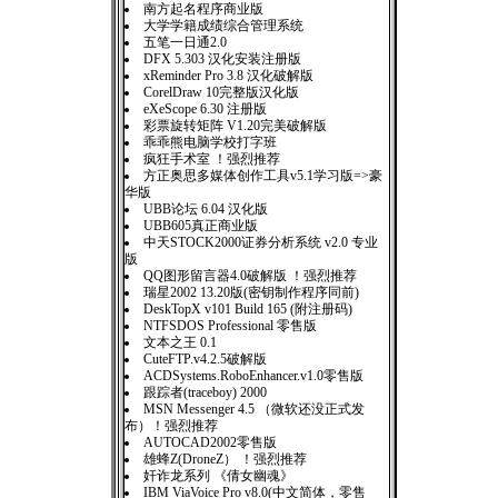
南方起名程序商业版
大学学籍成绩综合管理系统
五笔一日通2.0
DFX 5.303 汉化安装注册版
xReminder Pro 3.8 汉化破解版
CorelDraw 10完整版汉化版
eXeScope 6.30 注册版
彩票旋转矩阵 V1.20完美破解版
乖乖熊电脑学校打字班
疯狂手术室 ！强烈推荐
方正奥思多媒体创作工具v5.1学习版=>豪
华版
UBB论坛 6.04 汉化版
UBB605真正商业版
中天STOCK2000证券分析系统 v2.0 专业
版
QQ图形留言器4.0破解版 ！强烈推荐
瑞星2002 13.20版(密钥制作程序同前)
DeskTopX v101 Build 165 (附注册码)
NTFSDOS Professional 零售版
文本之王 0.1
CuteFTP.v4.2.5破解版
ACDSystems.RoboEnhancer.v1.0零售版
跟踪者(traceboy) 2000
MSN Messenger 4.5 （微软还没正式发
布）！强烈推荐
AUTOCAD2002零售版
雄蜂Z(DroneZ） ！强烈推荐
奸诈龙系列 《倩女幽魂》
IBM ViaVoice Pro v8.0(中文简体，零售