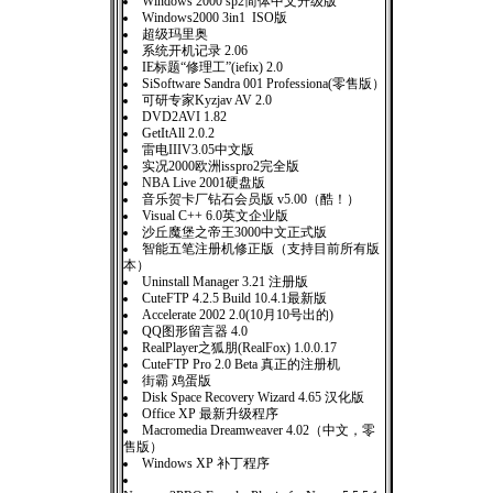
Windows 2000 sp2简体中文升级版
Windows2000 3in1 ISO版
超级玛里奥
系统开机记录 2.06
IE标题“修理工”(iefix) 2.0
SiSoftware Sandra 001 Professiona(零售版）
可研专家Kyzjav AV 2.0
DVD2AVI 1.82
GetItAll 2.0.2
雷电IIIV3.05中文版
实况2000欧洲isspro2完全版
NBA Live 2001硬盘版
音乐贺卡厂钻石会员版 v5.00（酷！）
Visual C++ 6.0英文企业版
沙丘魔堡之帝王3000中文正式版
智能五笔注册机修正版（支持目前所有版
本）
Uninstall Manager 3.21 注册版
CuteFTP 4.2.5 Build 10.4.1最新版
Accelerate 2002 2.0(10月10号出的)
QQ图形留言器 4.0
RealPlayer之狐朋(RealFox) 1.0.0.17
CuteFTP Pro 2.0 Beta 真正的注册机
街霸 鸡蛋版
Disk Space Recovery Wizard 4.65 汉化版
Office XP 最新升级程序
Macromedia Dreamweaver 4.02（中文，零
售版）
Windows XP 补丁程序