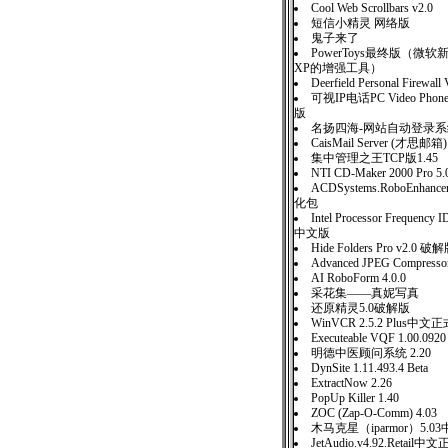
Cool Web Scrollbars v2.0
短信小精灵 网络版
鬼子来了
PowerToys最终版（微软
XP的增强工具）
Deerfield Personal Firewall
可视IP电话PC Video Phon
版
名扬四海-网站自动登录
CaisMail Server (才思邮箱) 
集中管理之王TCP版1.45
NTI CD-Maker 2000 Pr
ACDSystems.RoboEnhan
化包
Intel Processor Frequency 
中文版
Hide Folders Pro v2.0 破
Advanced JPEG Compre
AI RoboForm 4.0.0
采花集——真妮写真
还原精灵5.0破解版
WinVCR 2.5.2 Plus中文
Executeable VQF 1.00.0920
明德中医顾问系统 2.20
DynSite 1.11.493.4 Beta
ExtractNow 2.26
PopUp Killer 1.40
ZOC (Zap-O-Comm) 4.03
木马克星（iparmor）5.0
JetAudio.v4.92.Retail