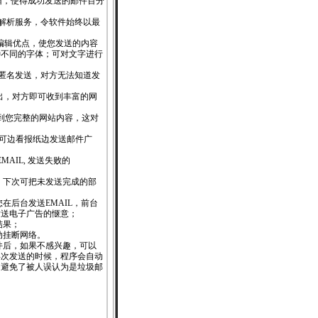
箱，使得成功发送的邮件百分
S解析服务，令软件始终以最
件编辑优点，使您发送的内容
种不同的字体；可对文字进行
；
择匿名发送，对方无法知道发
出，对方即可收到丰富的网
到您完整的网站内容，这对
您可边看报纸边发送邮件广
AIL, 发送失败的
，下次可把未发送完成的部
在后台发送EMAIL，前台
发送电子广告的惬意；
结果；
动挂断网络。
件后，如果不感兴趣，可以
再次发送的时候，程序会自动
。避免了被人误认为是垃圾邮