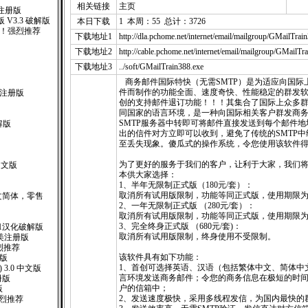
相关链接
主页
完全注册版
V3.3 破解版
本日下载
1 本周：55 总计：3726
 ！强烈推荐
下载地址1
http://dla.pchome.net/internet/email/mailgroup/GMailTrai
下载地址2
http://cable.pchome.net/internet/email/mailgroup/GMailTr
下载地址3
../soft/GMailTrain388.exe
商务邮件国际特快（无需SMTP）是为适应向国际
件而制作的功能全面、速度奇快、性能稳定的群发
1.1注册版
创的支持邮件退订功能！！！其集合了国际上众多
同国家的语言环境，是一种向国际相关客户群发商
SMTP服务器中转即可将邮件直接发送到每个邮件
破解版
出的信件对方立即可以收到，避免了传统的SMTP
至丢失现象。傻瓜式的操作系统，令您使用该软件
为了更好的服务于我们的客户，让利于大家，我们
体中文版
本供大家选择：
1、半年无限制正式版（180元/套）：
取消所有试用版限制，功能等同正式版，使用期限
.0(中文简体，零售
2、一年无限制正式版 （280元/套）：
取消所有试用版限制，功能等同正式版，使用期限
版
3、完全终身正式版 （680元/套)：
34.01汉化破解版
取消所有试用版限制，终身使用不受限制。
57完美注册版
强烈推荐
该软件具有如下功能：
化版
1、首创可选择英语、汉语（包括繁体中文、简体中
) 3.0 中文版
言环境发送商务邮件；令您的商务信息在极短的时
册版
户的信箱中；
版
2、发送速度极快，采用多线程发信，为国内最快的
强烈推荐