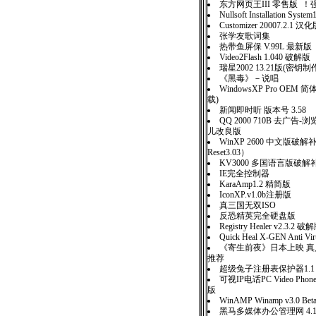
东方网页王III 零售版 
Nullsoft Installation Sys
Customizer 20007.2.1 汉
张学友歌词集
热带鱼屏保 V.99L 最新版
Video2Flash 1.040 破解版
瑞星2002 13.21版(密钥
《黑毒》－说唱
WindowsXP Pro OEM
载)
新闻即时听 版本号 3.58
QQ 2000 710B 去广告
儿改良版
WinXP 2600 中文版破
Reset3.03）
KV3000 多国语言版破解
IE完全控制器
KaraAmp1.2 精简版
IconXP.v1.0b注册版
真三国无双ISO
反恐精英完全硬盘版
Registry Healer v2.3.2 破
Quick Heal X-GEN Anti V
《寄生前夜》日本上映 真
推荐
超级兔子注册表保护器1.1
可视IP电话PC Video Phon
版
WinAMP Winamp v3.0 Beta
黑马多媒体办公管理网 4.1