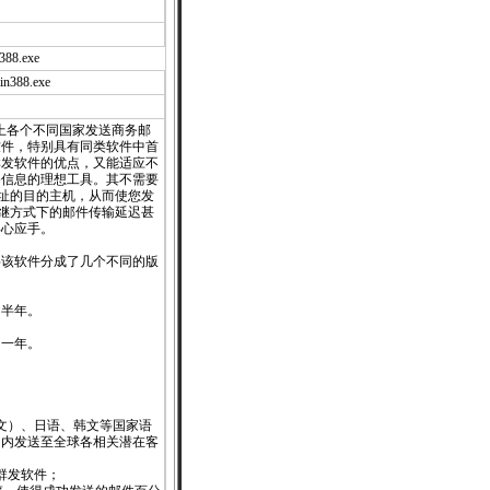
n388.exe
ain388.exe
上各个不同国家发送商务邮
软件，特别具有同类软件中首
群发软件的优点，又能适应不
务信息的理想工具。其不需要
地址的目的主机，从而使您发
中继方式下的邮件传输延迟甚
得心应手。
将该软件分成了几个不同的版
为半年。
为一年。
文）、日语、韩文等国家语
间内发送至全球各相关潜在客
群发软件；