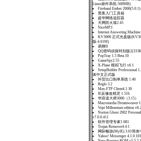
Linux操作系统-560MB)
Firehand Ember 2000(5.0.1)
黑客入门工具箱
超华网络追踪器
天网防火墙2.45
NiceMP3
Internet Answering Machine
KV3000 正式光盘版(KV
版-4.61M)
易聊II
QQ密码侦探特别版2(333K
PopTray 1.5 Beta 10
GameSpy2.55
X-Plane 模拟飞行 v6.1
SetupBuilder Professional 
体中文正式版
外贸出口制单系统 1.40
Reglo 3.2
Max-FTP Client4.1.30
IE反修改精灵 1.51b
华容道大师3000（3.15）
Macromedia Dreamweaver U
Vopt Millennium edition v6.
Norton Ghost 2002 Personal
v7.0.0.411
软件管理专家1.081
Trojan Remover4.4.1
网际畅游(MyIE) 3.01简
Yahoo! Messenger 4.1.0.101
Nero Burning.ROM.v5.5.5.1