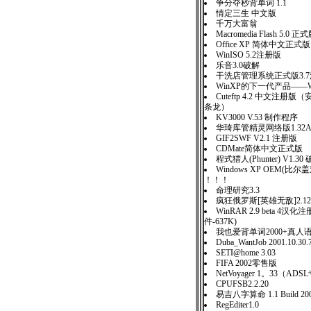
争分夺秒背单词 1.1
情定三生 中文版
千万大富翁
Macromedia Flash 5.0 正
Office XP 简体中文正式版
WinISO 5.2注册版
乐音3.0破解
干洗店管理系统正式版3.
WinXP的下一代产品——W
Cuteftp 4.2 中文注册
条龙）
KV3000 V.53 制作程序
华琦库管精灵网络版1.32A Bui
GIF2SWF V2.1 注册版
CDMate简体中文正式版
程式猎人(Phunter) V1.30
Windows XP OEM(
！！！
命理研究3.3
疯狂俄罗斯[英雄无敌]2.1
WinRAR 2.9 beta 4汉
件-637K)
我也爱背单词2000+真人
Duba_WantJob 2001.10.30.
SETI@home 3.03
FIFA 2002零售版
NetVoyager 1。33（AD
CPUFSB2.2.20
易吉八字算命 1.1 Build 200
RegEditer1.0