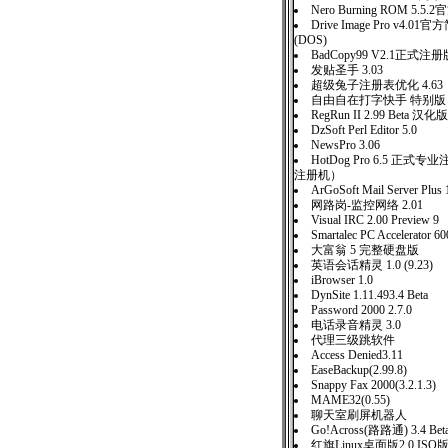
Nero Burning ROM 5.
Drive Image Pro v4
(DOS)
BadCopy99 V2.1正式注册
发贴圣手 3.03
超级兔子注册表优化 4.63
自由自在打字快手 特别版
RegRun II 2.99 Beta 汉化版
DzSoft Perl Editor 5.0
NewsPro 3.06
HotDog Pro 6.5 正式
注册机）
ArGoSoft Mail Server P
网路岗-监控网络 2.01
Visual IRC 2.00 Preview 9
Smartalec PC Accelerator 60
大富翁 5 完整硬盘版
英语会话精灵 1.0 (9.23)
iBrowser 1.0
DynSite 1.11.493.4 Beta
Password 2000 2.7.0
电话录音精灵 3.0
代理三级跳软件
Access Denied3.11
EaseBackup(2.99.8)
Snappy Fax 2000(3.2.1.3)
MAME32(0.55)
聊天室刷屏机器人
Go!Across(路路通) 3.4 Bet
红旗Linux桌面版2.0 IS