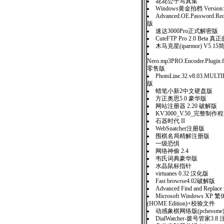
花花公子写真集
Windows黄金拍档 Version:
Advanced.OE.Password.Re
版
速达3000Pro正式解密版
CuteFTP Pro 2.0 Beta
木马克星(iparmor) V5
Nero.mp3PRO.Encoder.Plugin.fo
零售版
PhotoLine.32.v8.03.MU
版
蜡笔小新2中文硬盘版
方正奥思5.0 豪华版
网站注册器 2.20 破解版
KV3000_V.50_完整制
石器时代 II
WebSnatcher注册版
围棋名局精解注册版
一级恐惧
网络神偷 2.4
韦氏词典豪华版
水晶鼠标指针
virtuanes 0.32 汉化版
Fast browrse4.02破解版
Advanced Find and Replace
Microsoft Windows 
(HOME Edition)+校验文件
动感象棋网络版(pchessme)
DialWatcher-拨号管家3.8