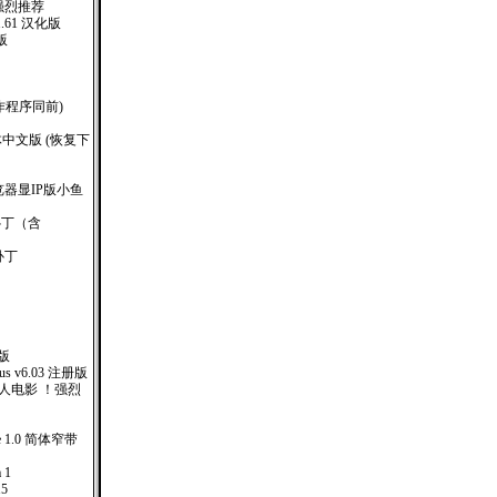
！强烈推荐
tem1.61 汉化版
化版
制作程序同前)
 简体中文版 (恢复下
-浏览器显IP版小鱼
解补丁（含
补丁
解版
irus v6.03 注册版
人电影 ！强烈
e 1.0 简体窄带
 1
5