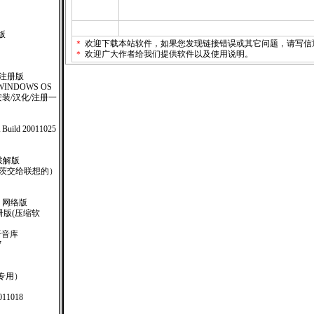
式版
＊
欢迎下载本站软件，如果您发现链接错误或其它问题，请
写信
＊
欢迎广大作者给我们提供软件以及使用说明。
7注册版
INDOWS OS
版（安装/汉化/注册一
ld 20011025
 破解版
比尔盖茨交给联想的）
2 网络版
化注册版(压缩软
语音库
7
SL专用）
11018