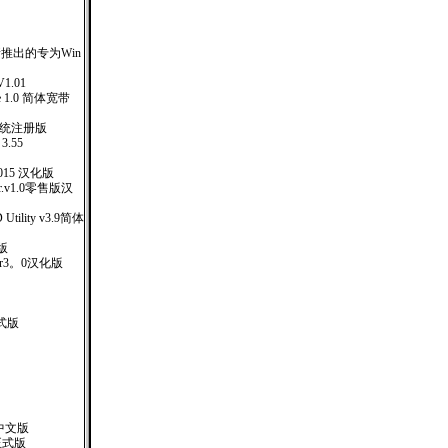
新推出的专为Win
 V1.01
e 1.0 简体宽带
系统注册版
3.55
o 5.015 汉化版
cer.v1.0零售版汉
ID Utility v3.9简体
解版
ssor3。0汉化版
正式版
3中文版
中文正式版