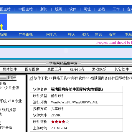
国主站
|
中国主站
|
新闻
|
股票
|
软件
|
网址
|
热线
|
工作
|
音
新闻
广告赚钱
同学录
聊天
水吧
留言
版主
本站
People's mind should be 
学峰网精品集中营
媒体软件
图形图像
桌面工具
程序代码
游戏娱乐
其它软件
软件下载
>>
网络工具
>>
邮件软件
>> 福满园商务邮件国际特快(
T注册版
0.16 中文注册版
软件名称
福满园商务邮件国际特快(增强版)
软件类型
邮件软件
统 v2.0 专业
运行环境
Win9x/WinNT/Win2000/WinME
授权方式
共享软件
 ！强烈推荐
统
软件大小
2199K
软件评价
版
MEXP注册版
上传时间
2003/12/14