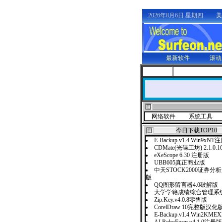
2026年8月6日 星期四
美
最新软件
滚动
网络软件
系统工具
今日下载TOP10
E-Backup.v1.4.Win9xN
CDMate(光碟工坊) 2.1.
eXeScope 6.30 注册版
UBB605真正商业版
中天STOCK2000证券分析系
版
QQ图形留言器4.0破解版
大学学籍成绩综合管理系
Zip.Key.v4.0.8零售版
CorelDraw 10完整版汉化
E-Backup.v1.4.Win2K