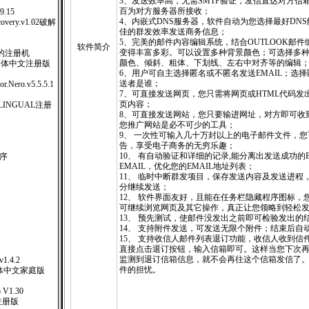
3、发送效率高，无需SMTP验证，发信直达对方信
百为对方服务器所接收；
9.15
4、内嵌式DNS服务器，软件自动为您选择最好DN
covery.v1.02破解
佳的群发效率发送商务信息；
5、完美的邮件内容编辑系统，结合OUTLOOK邮
软件简介
变得丰富多彩。可以设置多种背景颜色；可选择多
 真正的注册机
颜色、倾斜、粗体、下划线、左右中对齐等的编辑
.15简体中文注册版
6、用户可自主选择匿名或不匿名发送EMAIL；选
送者是谁；
r.Nero.v5.5.5.1
7、可直接发送网页，您只需将网页或HTML代码发
页内容；
LTILINGUAL注册
8、可直接发送网站，您只要输进网址，对方即可收
您推广网站是必不可少的工具；
9、 一次性可输入几十万封以上的电子邮件文件，
告，享受电子商务的无穷乐趣；
10、 有自动验证和详细的记录,能分离出发送成功的EM
作程序
EMAIL，优化您的EMAIL地址列表；
11、 临时中断群发项目，保存发送内容及发送进程
分继续发送；
12、 软件界面友好，且能在任务栏隐藏程序图标，您
可继续浏览网页及其它操作，真正让您领略到轻松
13、 预先测试，使邮件没发出之前即可检验发出的
14、 支持附件发送，可发送无限个附件；结束后自
15、 支持收信人邮件列表退订功能，收信人收到信
直接点击退订按钮，输入信箱即可。这样当您下次
监测到退订信箱信息，就不会再往这个信箱发信了
 v1.4.2
件的担忧。
XP 繁体中文家庭版
 V1.30
 注册版