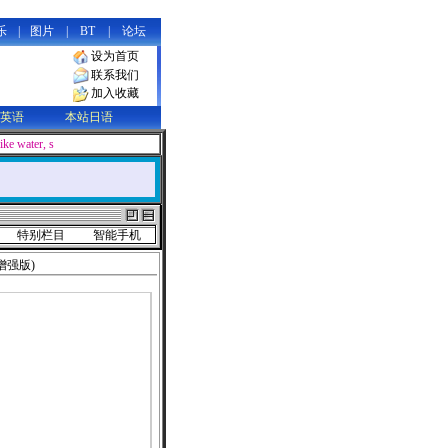
乐
|
图片
|
BT
|
论坛
设为首页
联系我们
加入收藏
英语
本站日语
like water, soft and supple in appearance, yet containing limitless power tha
特别栏目
智能手机
增强版)