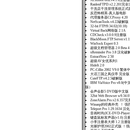
AI.RoboForm.v4.1.0注册版
RaidenFTPD.v2.2.201
干洗店干洗管理系统正式版 
反恐怖精英-真人版电影
代理服务器CCProxy 4.20
NetScanTools.v4.22破解版
32-bit FTPf9.34.02(10.18)
Virtual Back网络版 2.1A
CDCheck.v3.0.0.9注册版
BlackMoon.FTP.Server.v
WinSock Expert 0.3
超级文档管理器 2.0 Beta 4
xReminder Pro 3.8 汉化
ExtractNow 2.50
超级AV女优系列1
HideIt 2.0
PC-Cillin 2002 V9.0 繁
大话三国之凤仪亭 完全版
CuteFTP.v4.2.5破解版
IBM ViaVoice Pro v8
版）
会声会影5 DVD版中文
32bit Web Browser w9.
ZoneAlarm.Pro.v2.6.3
Winanp的经典外壳 ！ 
Teleport Pro 1.29.1634 汉
音画时尚(ICE-DVD-Player
键盘鼠标发声器(v1.0) 注
小李注册表大师 1.2 注册
光驱护理2002正式版 ！