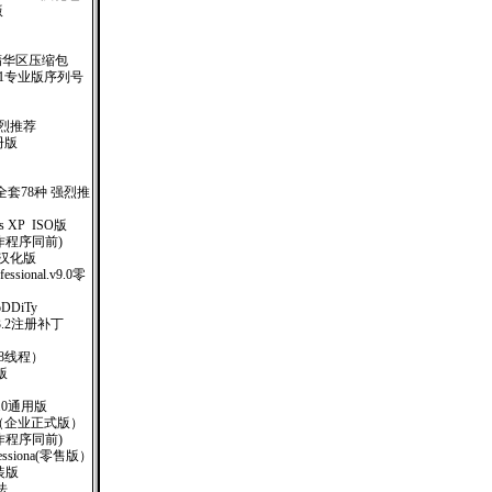
版
精华区压缩包
.1专业版序列号
！强烈推荐
册版
套78种 强烈推
ows XP ISO版
制作程序同前)
-1 汉化版
ofessional.v9.0零
oDDiTy
)V3.2注册补丁
8线程）
版
.0通用版
SO（企业正式版）
钥制作程序同前)
rofessiona(零售版）
安装版
法