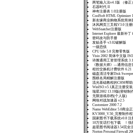
两笔输入法v4.1版 （修正
石器时代 II
神奇注册表 1.0注册版
CoolSoft HTML Optimizer 
新友缘商业购物系统简
沐风网页三叉戟V3.0 
WebSnatcher注册版
Internet Explorer 最新补丁 f
密码攻与防手册
发贴圣手 v3.02破解版
一级恐惧
CPU Idle 5.8 完整零售
Visio 2002 简体中文版 IS
诗雅通用工资管理系统 3.
《数据大师》—通用信息管理
程控交换机计费软件 6.21
磁盘清洁专家Disk Sweeper 
围棋名局精解注册版
流光基础教程的CHM帮
WinISO.v5.1真正注册安
瑞星2002 13.19版(密钥
无限游戏存档(个人版)
网络对战加速器 v2.5
Customizer 2000 7.2
Namo WebEditor 5.0商
KV3000_V.50_完整制
国家图书下载系统v0.8 注
10万笑话打包下载 ！强
超星图书阅读器3.54完全
Norton Personal Firewall