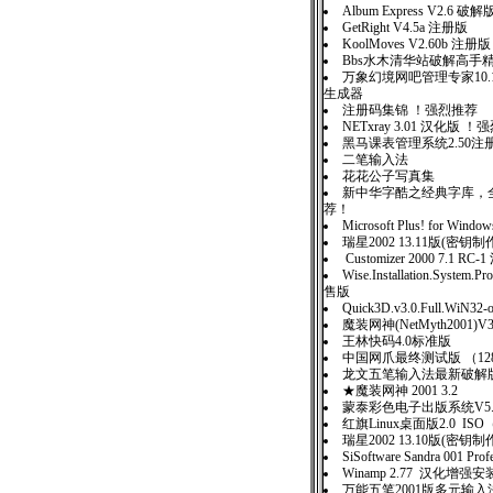
Album Express V2.6 破解
GetRight V4.5a 注册版
KoolMoves V2.60b 注册版
Bbs水木清华站破解高手
万象幻境网吧管理专家10
生成器
注册码集锦 ！强烈推荐
NETxray 3.01 汉化版 
黑马课表管理系统2.50注
二笔输入法
花花公子写真集
新中华字酷之经典字库，全
荐！
Microsoft Plus! for Wind
瑞星2002 13.11版(密钥
Customizer 2000 7.1 RC
Wise.Installation.System.Pr
售版
Quick3D.v3.0.Full.WiN32-
魔装网神(NetMyth2001
王林快码4.0标准版
中国网爪最终测试版 （12
龙文五笔输入法最新破解
★魔装网神 2001 3.2
蒙泰彩色电子出版系统V5
红旗Linux桌面版2.0 I
瑞星2002 13.10版(密
SiSoftware Sandra 001 P
Winamp 2.77 汉化增强
万能五笔2001版多元输入