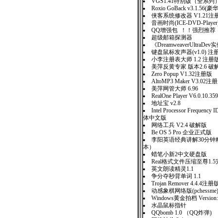
VGS1.41特别版（全系列
Roxio GoBack v3.1.5
侠客系统修改器 V1.21注
音画时尚(ICE-DVD-Player
QQ增强包 ！！强烈推荐
超级邮箱探测器
《DreamweaverUltraD
键盘鼠标发声器(v1.0) 注
小李注册表大师 1.2 注册
美萍反黄专家 版本2.6 破
Zero Popup V1.32注册版
AltoMP3 Maker V3.02注
美萍网管大师 6.96
RealOne Player V6.0.10.359
地址宝 v2.8
Intel Processor Frequency I
体中文版
网络工兵 V2.4 破解版
Be OS 5 Pro 企业正式版
李阳英语经典讲解30分钟
本）
蜡笔小新2中文硬盘版
Real格式文件压缩至尊1.
英文朗读精灵1.1
争分夺秒背单词 1.1
Trojan Remover 4.4.4注册
动感象棋网络版(pchessme)
Windows黄金拍档 Version:
水晶鼠标指针
QQbomb 1.0 （QQ炸弹)