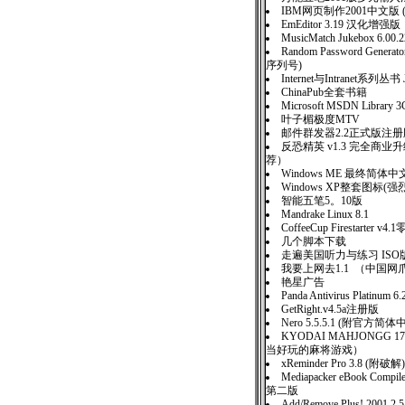
IBM网页制作2001中文版 
EmEditor 3.19 汉化增强版
MusicMatch Jukebox 6.
Random Password Generato
序列号)
Internet与Intranet系列丛
ChinaPub全套书籍
Microsoft MSDN Libra
叶子楣极度MTV
邮件群发器2.2正式版注
反恐精英 v1.3 完全商
荐）
Windows ME 最终简
Windows XP整套图标(强
智能五笔5。10版
Mandrake Linux 8.1
CoffeeCup Firestarter v4
几个脚本下载
走遍美国听力与练习 IS
我要上网去1.1 （中国
艳星广告
Panda Antivirus Platinum 6
GetRight.v4.5a注册版
Nero 5.5.5.1 (附官方
KYODAI MAHJONGG 
当好玩的麻将游戏）
xReminder Pro 3.8 (附破解)
Mediapacker eBook Comp
第二版
Add/Remove Plus! 2001 2.5 