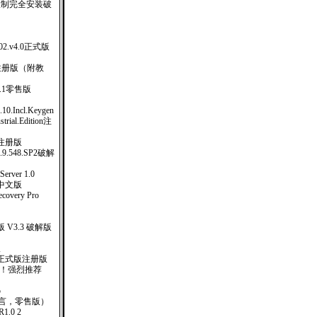
台限制完全安装破
.2002.v4.0正式版
12) 注册版（附教
.v6.1零售版
0.10.Incl.Keygen
strial.Edition注
完全注册版
e.1.9.548.SP2破解
ver 1.0
77 中文版
covery Pro
V3.3 破解版
版
01 正式版注册版
 ！强烈推荐
5
多国语言，零售版）
.0 2