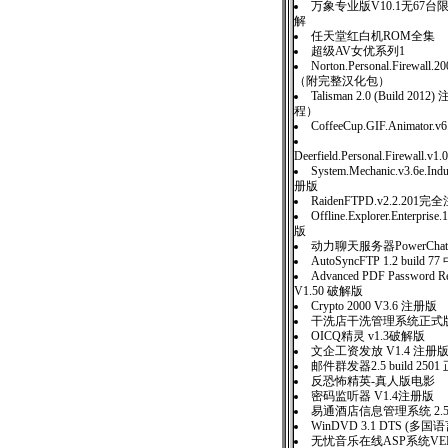
万象专业版V10.1无67
解
任天堂红白机ROM全集
超级AV女优系列1
Norton.Personal.Firewall
（附完整汉化包）
Talisman 2.0 (Build 20
程）
CoffeeCup.GIF.Animator
Deerfield.Personal.Firewall.v1.
System.Mechanic.v3.6e.Indu
册版
RaidenFTPD.v2.2.201
Offline.Explorer.Enterpris
版
动力聊天服务器PowerChatSer
AutoSyncFTP 1.2 build 
Advanced PDF Password Re
V1.50 破解版
Crypto 2000 V3.6 注册版
干洗店干洗管理系统正式版 
OICQ精灵 v1.3破解版
文企工资发放 V1.4 注册
邮件群发器2.5 build 25
反恐怖精英-真人版电影
密码监听器 V1.4注册版
易通酒店信息管理系统 2.
WinDVD 3.1 DTS (
无忧音乐在线ASP系统VER1