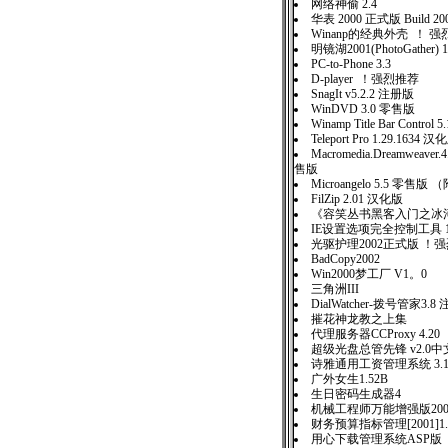
网络神偷 2.4
华表 2000 正式版 Build 200
Winanp的经典外壳 ！ 
明镜湖2001(PhotoGather) 
PC-to-Phone 3.3
D-player ！强烈推荐
SnagIt v5.2.2 注册版
WinDVD 3.0 零售版
Winamp Title Bar Control
Teleport Pro 1.29.1634 汉
Macromedia.Dreamweav
售版
Microangelo 5.5 零售版
FilZip 2.01 汉化版
《容笑丛书黑客入门之冰
IE设置选项完全控制工具 1
光驱护理2002正式版 ！
BadCopy2002
Win2000梦工厂 V1。0
三角洲III
DialWatcher-拨号管家3.8
摧花神龙教之上集
代理服务器CCProxy 4.20
超级光盘总管先锋 v2.0中
诗雅通用工资管理系统 3.
广外女生1.52B
生日密码生成器4
机械工程师万能增强版20
财务预算指标管理[2001]1
用心下载管理系统ASP版