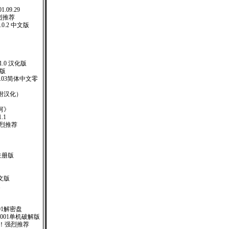
1.09.29
强烈推荐
1.0.2 中文版
 5.1.0 汉化版
化版
er.4.03简体中文零
 （附汉化）
河》
.1
强烈推荐
 注册版
文版
1
01解密盘
.001单机破解版
 ！强烈推荐