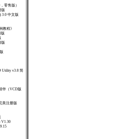
）
6(豪华，零售版）
册版
) 3.0 中文版
ev实例教程》
册版
版
解版
册版
D Utility v3.8 简
精华（VCD版
5完美注册版
版
 V1.30
9.15