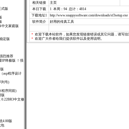
相关链接
主页
正式版
本日下载
1 本周：94 总计：4814
下载地址1
http://www.snappysoftware.com/downloads/sf3setup.exe
版
版
软件简介
好用的传真工具
XP 繁体中文家庭版
＊
欢迎下载本站软件，如果您发现链接错误或其它问题，请
写信
＊
欢迎广大作者给我们提供软件以及使用说明。
0稳定版
！强烈推荐
广告显IP终极版 ！强
售版
000 （asp程序设计
(附序列号)
钥制作程序同前)
注册版
版 0.22BR3中文修
4.00版
汉化包