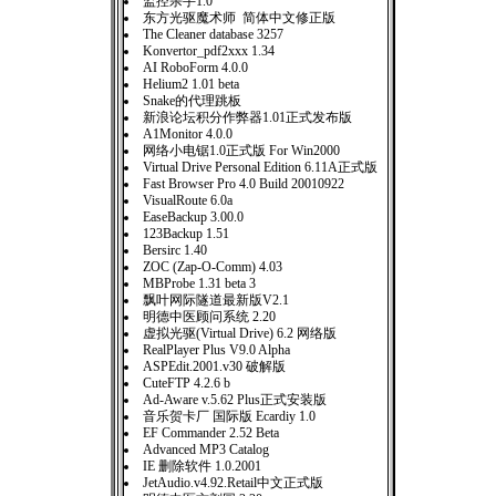
监控杀手1.0
东方光驱魔术师 简体中文修正版
The Cleaner database 3257
Konvertor_pdf2xxx 1.34
AI RoboForm 4.0.0
Helium2 1.01 beta
Snake的代理跳板
新浪论坛积分作弊器1.01正式发布版
A1Monitor 4.0.0
网络小电锯1.0正式版 For Win2000
Virtual Drive Personal Edition 6.11A正式版
Fast Browser Pro 4.0 Build 20010922
VisualRoute 6.0a
EaseBackup 3.00.0
123Backup 1.51
Bersirc 1.40
ZOC (Zap-O-Comm) 4.03
MBProbe 1.31 beta 3
飘叶网际隧道最新版V2.1
明德中医顾问系统 2.20
虚拟光驱(Virtual Drive) 6.2 网络版
RealPlayer Plus V9.0 Alpha
ASPEdit.2001.v30 破解版
CuteFTP 4.2.6 b
Ad-Aware v.5.62 Plus正式安装版
音乐贺卡厂 国际版 Ecardiy 1.0
EF Commander 2.52 Beta
Advanced MP3 Catalog
IE 删除软件 1.0.2001
JetAudio.v4.92.Retail中文正式版