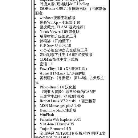
韩流来袭 [现场版]-MC HotDog
ISOBuster 0.99.7.5多国语言版 （可解影像
压缩）
windows变脸王破解版
体验WinXp－图标篇 1.10
卧虎藏龙 [FLASH游戏推荐]
Nico's Viewer 1.09 汉化版
瑞星智能升级加速工具
孙燕姿《开始懂了》
FTP Serv-U 3.0.0.18
xp办公组合50次安全破解工具
发啦彩票下注王 1.6.8正式安装版
CDMate简体中文正式版
密语 1.1
PowerToys 1.0（XP增强工具）
Atrise HTMLock 1.7.0 破解版
黄易巨作《寻秦记》 第1--8集 古天乐主
演.
Photo-Brush 1.6 汉化版
《玛亚大冒险》非常经典的GAME!
三维雷电战机 动感3维游戏
Redhat Linux V7.2 disk1 ！强烈推荐
MSN Messenger plus! 1.40
Head Line Studio注册版
WinFlash
Fantasia Web Explorer 2001
VIA 4-in-1 Driver 4.35
Trojan Remover4.4.5
金山快译.NET2001(专业版.推荐.呵呵,E文