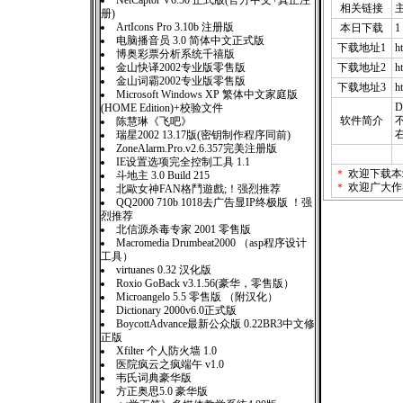
NetCaptor V6.50 正式版(官方中文+真正注
相关链接
册)
ArtIcons Pro 3.10b 注册版
本日下载
1
电脑播音员 3.0 简体中文正式版
下载地址1
h
博奥彩票分析系统千禧版
金山快译2002专业版零售版
下载地址2
h
金山词霸2002专业版零售版
下载地址3
h
Microsoft Windows XP 繁体中文家庭版
(HOME Edition)+校验文件
软件简介
陈慧琳《飞吧》
瑞星2002 13.17版(密钥制作程序同前)
ZoneAlarm.Pro.v2.6.357完美注册版
IE设置选项完全控制工具 1.1
＊
欢迎下载本
斗地主 3.0 Build 215
＊
欢迎广大作
北歐女神FAN格鬥遊戲;！强烈推荐
QQ2000 710b 1018去广告显IP终极版 ！强
烈推荐
北信源杀毒专家 2001 零售版
Macromedia Drumbeat2000 （asp程序设计
工具）
virtuanes 0.32 汉化版
Roxio GoBack v3.1.56(豪华，零售版）
Microangelo 5.5 零售版 （附汉化）
Dictionary 2000v6.0正式版
BoycottAdvance最新公众版 0.22BR3中文修
正版
Xfilter 个人防火墙 1.0
医院疯云之疯端午 v1.0
韦氏词典豪华版
方正奥思5.0 豪华版