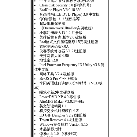
<<学五笔》多媒体教学系统4.00版
Clean disk Security 5.0 (附序列号)
RealOne Player V6.0.10.359
音画时尚(ICE-DVD-Player) 3.0 中文版
QQ增强包 ！！强烈推荐
超级邮箱探测器
《DreamweaverUltraDev实例教程》
小李注册表大师 1.2 注册版
美萍反黄专家 版本2.6 破解版
Real格式文件压缩至尊1.5完美注册版
管家婆医药版7.0A
侠客系统修改器 V1.21注册版
美萍网管大师 6.96
地址宝 v2.8
Intel Processor Frequency ID Utility v3.8 简
体中文版
网络工兵 V2.4 破解版
Be OS 5 Pro 企业正式版
李阳英语经典讲解30分钟精华（VCD版
本）
蜡笔小新2中文硬盘版
PowerDVD XP 4.0 零售版
AltoMP3 Maker V3.02注册版
英文朗读精灵1.1
程控交换机计费软件 6.21
3D GIF Designer V2.21注册版
Trojan Remover 4.4.4注册版
Windows黄金拍档 Version:9.15
水晶鼠标指针
QQbomb 1.0 （QQ炸弹)