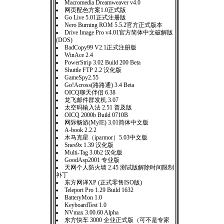
Macromedia Dreamweaver v4.0
网页配色方案1.0正式版
Go Live 5.01正式注册版
Nero Burning ROM 5.5.2官方正式版本
Drive Image Pro v4.01官方简体中文破解版
(DOS)
BadCopy99 V2.1正式注册版
WinAce 2.4
PowerStrip 3.02 Build 200 Beta
Shuttle FTP 2.2 汉化版
GameSpy2.55
Go!Across(路路通) 3.4 Beta
OICQ聊天伴侣 6.38
龙飞邮件群发机 3.07
太空码输入法 2.51 普及版
OICQ 2000b Build 0710B
网际畅游(MyIE) 3.01简体中文版
A-book 2.2.2
木马克星（iparmor）5.03中文版
Snes9x 1.39 汉化版
Multi-Tag 3.0b2 汉化版
GoodAsp2001 专业版
天网个人防火墙 2.45 测试版解除时间限制
补丁
东方网译XP (正式零售ISO版)
Teleport Pro 1.29 Build 1632
BatteryMon 1.0
KeyboardTest 1.0
NVmax 3.00.60 Alpha
东方快车 3000 企业正式版（可不是专家