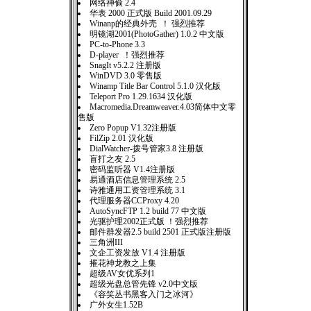
网络神偷 2.4
华表 2000 正式版 Build 2001.09.29
Winanp的经典外壳 ！ 强烈推荐
明镜湖2001(PhotoGather) 1.0.2 中文版
PC-to-Phone 3.3
D-player ！强烈推荐
SnagIt v5.2.2 注册版
WinDVD 3.0 零售版
Winamp Title Bar Control 5.1.0 汉化版
Teleport Pro 1.29.1634 汉化版
Macromedia.Dreamweaver.4.03简体中文零
售版
Zero Popup V1.32注册版
FilZip 2.01 汉化版
DialWatcher-拨号管家3.8 注册版
盲打之友 2.5
密码监听器 V1.4注册版
易通酒店信息管理系统 2.5
诗雅通用工资管理系统 3.1
代理服务器CCProxy 4.20
AutoSyncFTP 1.2 build 77 中文版
光驱护理2002正式版 ！强烈推荐
邮件群发器2.5 build 2501 正式版注册版
三角洲III
文企工资发放 V1.4 注册版
摧花神龙教之上集
超级AV女优系列1
超级光盘总管先锋 v2.0中文版
《容笑丛书黑客入门之冰河》
广外女生1.52B