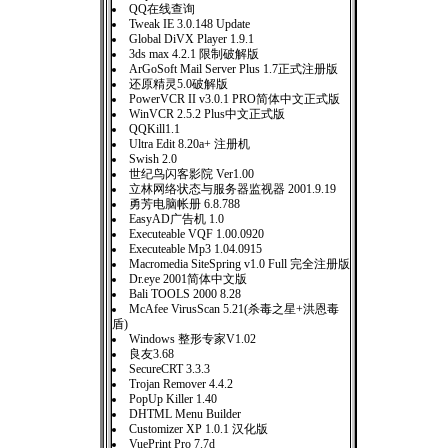
QQ在线查询
Tweak IE 3.0.148 Update
Global DiVX Player 1.9.1
3ds max 4.2.1 限制破解版
ArGoSoft Mail Server Plus 1.7正式注册版
还原精灵5.0破解版
PowerVCR II v3.0.1 PRO简体中文正式版
WinVCR 2.5.2 Plus中文正式版
QQKill1.1
Ultra Edit 8.20a+ 注册机
Swish 2.0
世纪鸟闪客影院 Ver1.00
立林网络状态与服务器监视器 2001.9.19
勇芳电脑帐册 6.8.788
EasyAD广告机 1.0
Executeable VQF 1.00.0920
Executeable Mp3 1.04.0915
Macromedia SiteSpring v1.0 Full 完全注册版
Dr.eye 2001简体中文版
Bali TOOLS 2000 8.28
McAfee VirusScan 5.21(杀毒之星+洪恩毒
盾)
Windows 整形专家V1.02
良友3.68
SecureCRT 3.3.3
Trojan Remover 4.4.2
PopUp Killer 1.40
DHTML Menu Builder
Customizer XP 1.0.1 汉化版
VuePrint Pro 7.7d