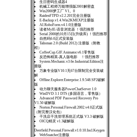
生日密码生成器4
机械工程师万能增强版2001解密盘
Win2000梦工厂 V1。0
RaidenFTPD.v2.2.201完全注册版
E-Backup.v1.4.Win2KMEXP注册版
AI.RoboForm.v4.1.0注册版
读者MyIE-语音浏览器 ！强烈推荐
Serial 2000的10月15日(升级库) ！强烈推荐
自然码6.0正式安装版
Talisman 2.0 (Build 2012) 注册版（附教
程）
CoffeeCup.GIF.Animator.v6.1零售版
反恐怖精英-真人版电影 ！强烈推荐
System.Mechanic.v3.6e.Industrial.Edition注
册版
万象专业版V10.1无67台限制完全安装破
解
Offline.Explorer.Enterprise.1.9.548.SP2破解
版
动力聊天服务器PowerChatServer 1.0
WinDVD 3.1 DTS (多国语言，零售版）
Advanced PDF Password Recovery Pro
V1.50 破解版
Norton.Personal.Firewall.2002.v4.0正式版
（附完整汉化包）
干洗店干洗管理系统正式版 V3.3 破解版
OICQ精灵 v1.3破解版
Deerfield.Personal.Firewall.v1.0.10.Incl.Keygen
WebSnatcher注册版