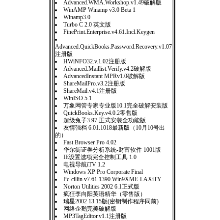
Advanced.WMA.Workshop.v1.49破解版
WinAMP Winamp v3.0 Beta 1
Winamp3.0
Turbo C 2.0 英文版
FinePrint.Enterprise.v4.61.Incl.Keygen
Advanced.QuickBooks.Password.Recovery.v1.07
注册版
HWiNFO32.v.1.02注册版
Advanced.Maillist.Verify.v4.2破解版
AdvancedInstant MPRv1.0破解版
ShareMailPro.v3.2注册版
ShareMail.v4.1注册版
WinISO 5.1
万象网管专家专业版10.1完全破解安装版
QuickBooks.Key.v4.0.2零售版
超级兔子3.97 正式安装全功能版
友情强档 6.01.1018最新版（10月10号出
的）
Fast Browser Pro 4.02
华尔街证券分析系统-财富软件 1001版
IE设置选项完全控制工具 1.0
电视导航iTV 1.2
Windows XP Pro Corporate Final
Pc-cillin.v7.61.1390.Win9XME-LAXiTY
Norton Utilities 2002 6.1正式版
疯狂李向阳英语精华（零售版）
瑞星2002 13.15版(密钥制作程序同前)
网络企鹅完美破解版
MP3TagEditor.v1.1注册版