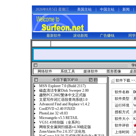
2026年8月5日 星期三
美国主站
|
中国主站
|
新闻
|
最新软件
滚动新闻
广告赚钱
同学
学
网络软件
系统工具
媒体软件
图形图像
桌
今日下载TOP10
软件下载
>>
MSN Explorer 7.0 (Build 2117)
磁盘清洁专家Disk Sweeper 2.00
软件名称
D
趨勢PCC2002繁体中文正式版
软件类型
文星写作词汇语段查询系统1.0
Advanced Find and Replace v1.4.2
运行环境
W
CoolDVD v2.40 FIXED
授权方式
PhotoLine 32 v8.03
Microangelo v5.5 RETAIL
软件大小
K
VGS1.41特别版（全系列）
软件评价
网络安全漏洞扫描器v4.30稳定版
ZoneAlarm Pro 2.6.357 汉化包
上传时间
2