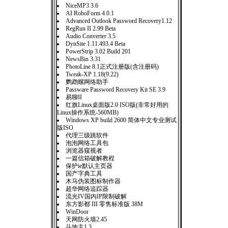
NiceMP3 3.6
AI RoboForm 4.0.1
Advanced Outlook Password Recovery1.12
RegRun II 2.99 Beta
Audio Converter 3.5
DynSite 1.11.493.4 Beta
PowerStrip 3.02 Build 201
NewsBin 3.31
PhotoLine 8.1正式注册版(含注册码)
Tweak-XP 1.18(9.22)
鹦鹉螺网络助手
Passware Password Recovery Kit SE 3.9
易聊II
红旗Linux桌面版2.0 ISO版(非常好用的
Linux操作系统-560MB)
Windows XP build 2600 简体中文专业测试
版ISO
代理三级跳软件
泡泡网络工具包
浏览器窥视者
一篇信箱破解教程
保护ie默认主页器
国产字典工具
木马伪装图标制作器
超华网络追踪器
流光IV国内IP限制破解
东方影都 III 零售标准版 38M
WinDoor
天网防火墙2.45
斗地主1.3