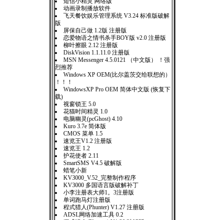
短信小精灵 网络版
动画录制播放软件
飞天餐饮娱乐管理系统 V3.24 标准版破解
版
屏保自己做 1.2版 注册版
恋爱物语之情书杀手BOY版 v2.0 注册版
柳叶擦眼 2.12 注册版
DiskVision 1.1.11.0 注册版
MSN Messenger 4.5.0121 （中文版） ！强
烈推荐
Windows XP OEM(比尔盖茨交给联想的）
！！！
WindowsXP Pro OEM 简体中文版 (恢复下
载)
视窗锁王 5.0
花猫时间精灵 1.0
电脑幽灵(pcGhost) 4.10
Kuro 3.7e 简体版
CMOS 菜单 1.5
速览王V1.2 注册版
速览王 1.2
护花使者 2.11
SmartSMS V4.5 破解版
蜡笔小新
KV3000_V.52_完整制作程序
KV3000 多国语言版破解补丁
小李注册表大师1。3注册版
单词跑马灯注册版
程式猎人(Phunter) V1.27 注册版
ADSL网络加速工具 0.2