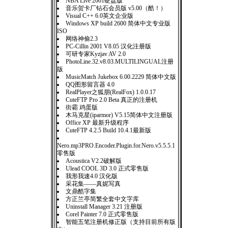
NBA Live 2001硬盘版
音乐贺卡厂钻石会员版 v5.00（酷！）
Visual C++ 6.0英文企业版
Windows XP build 2600 简体中文专业版
ISO
网络神偷2.3
PC-Cillin 2001 V8.05 汉化注册版
可研专家Kyzjav AV 2.0
PhotoLine.32.v8.03.MULTILINGUAL注册
版
MusicMatch Jukebox 6.00.2229 简体中文版
QQ图形留言器 4.0
RealPlayer之狐朋(RealFox) 1.0.0.17
CuteFTP Pro 2.0 Beta 真正的注册机
街霸 鸡蛋版
木马克星(iparmor) V5.15简体中文注册版
Office XP 最新升级程序
CuteFTP 4.2.5 Build 10.4.1最新版
Nero.mp3PRO.Encoder.Plugin.for.Nero.v5.5.5.1
零售版
Acoustica V2.2破解版
Ulead COOL 3D 3.0 正式零售版
我形我速4.0 汉化版
采花集——真妮写真
文鼎酷字集
方正兰亭简繁全套中文字库
Uninstall Manager 3.21 注册版
Corel Painter 7.0 正式零售版
智能五笔注册机修正版（支持目前所有版