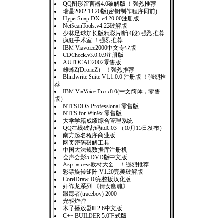
QQ图形留言器4.0破解版 ！强烈推荐
瑞星2002 13.20版(密钥制作程序同前)
HyperSnap-DX.v4.20.00注册版
NetScanTools.v4.22破解版
少林足球加长版精彩片断(4段) 强烈推荐
疯狂手术室 ！强烈推荐
IBM Viavoice2000中文专业版
CDCheck.v3.0.0.9注册版
AUTOCAD2002零售版
雄蜂Z(DroneZ） ！强烈推荐
Blindwrite Suite V1.1.0.0 注册版 ！强烈推
荐
IBM ViaVoice Pro v8.0(中文简体，零售
版）
NTFSDOS Professional 零售版
NTFS for Win9x 零售版
大学学籍成绩综合管理系统
QQ在线破密码ttd0.03 （10月15日发布）
南方起名程序商业版
网页密码破解工具
中国大法规数据库注册机
会声会影5 DVD版中文版
Asp+access教材大全 ！强烈推荐
彩票旋转矩阵 V1.20完美破解版
CorelDraw 10完整版汉化版
奸诈龙系列 《倩女幽魂》
跟踪者(traceboy) 2000
光驱炸弹
木子播放器Ⅲ 2.6中文版
C++ BUILDER 5.0正式版