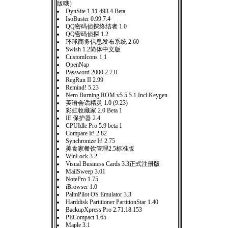
版哦）
DynSite 1.11.493.4 Beta
IsoBuster 0.99.7.4
QQ密码侦探终结者 1.0
QQ密码侦探 1.2
环球商务信息发布系统 2.60
Swish 1.2简体中文版
CustomIcons 1.1
OpenNap
Password 2000 2.7.0
RegRun II 2.99
Remind! 5.23
Nero Burning.ROM.v5.5.5.1.Incl.Keygen
英语会话精灵 1.0 (9.23)
彩虹收藏家 2.0 Beta 1
IE 保护器 2.4
CPUIdle Pro 5.9 beta 1
Compare It! 2.82
Synchronize It! 2.75
美食家餐饮管理2.5标准版
WinLock 3.2
Visual Business Cards 3.3正式注册版
MailSweep 3.01
NotePro 1.75
iBrowser 1.0
PalmPilot OS Emulator 3.3
Harddisk Partitioner PartitionStar 1.40
BackupXpress Pro 2.71.18.153
PECompact 1.65
Maple 3.1