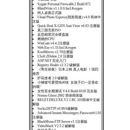
Sygate Personal Firewall4.2 Build 872
BlindWrite.v1.1.0.0.Incl.Keygen
闲人桌面正式版
Ulead Photo Express(我形我速) v4.0 简体中
文版
Quick Heal X-GEN Anti Virus v6.03 注册版
真三国无双ISO
反恐精英完全硬盘版
燃烧的CPU
WinGate.v4.4.2注册版
Web.Exe.v1.33.Incl.Keygen
KoolMoves.v2.70注册版
LSoft ZDelete 2.0 注册版
ASP.NET 完全入门
Registry Healer v2.3.2 破解版
《寄生前夜》日本上映 真人电影 ！强烈
推荐
护花使者 2.0 破解版
小猪唛可爱壁纸40张 女孩子们一定喜欢
的哦!
女性安全期测试 V4.6 Build 0318 完全版
Norton Ghost 2002 简体精装版
REGET.DELUXE.V2.1.RC.103简体中文破
解版
Socks2HTTP.v0.90A破解版
Advanced.Instant.Messengers.Passwordv1.01
注册版
BlackMoon.FTP.Server.v1.1注册版
VideoMach V2.5.2 破解版