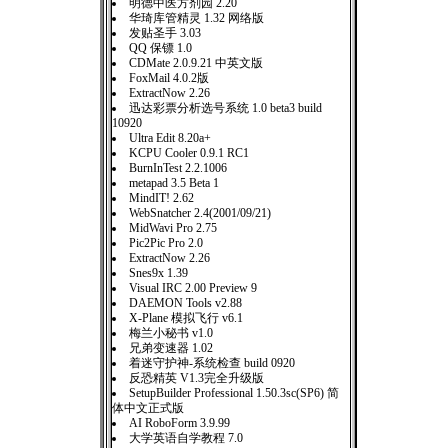
明德中医方剂园 2.20
华琦库管精灵 1.32 网络版
发贴圣手 3.03
QQ 保镖 1.0
CDMate 2.0.9.21 中英文版
FoxMail 4.0.2版
ExtractNow 2.26
迅达彩票分析选号系统 1.0 beta3 build
10920
Ultra Edit 8.20a+
KCPU Cooler 0.9.1 RC1
BurnInTest 2.2.1006
metapad 3.5 Beta 1
MindIT! 2.62
WebSnatcher 2.4(2001/09/21)
MidWavi Pro 2.75
Pic2Pic Pro 2.0
ExtractNow 2.26
Snes9x 1.39
Visual IRC 2.00 Preview 9
DAEMON Tools v2.88
X-Plane 模拟飞行 v6.1
梅兰小秘书 v1.0
兄弟变速器 1.02
着迷守护神-系统检查 build 0920
反恐精英 V1.3完全升级版
SetupBuilder Professional 1.50.3sc(SP6) 简
体中文正式版
AI RoboForm 3.9.99
大学英语自学教程 7.0