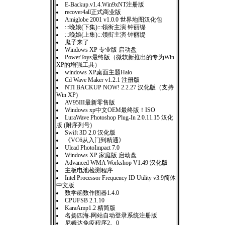
E-Backup.v1.4.Win9xNT注册版
recover4all正式商业版
Amiglobe 2001 v1.0.0 世界地图汉化包
:::晚娘(下集):::领衔主演 钟丽缇
:::晚娘(上集):::领衔主演 钟丽缇
鬼子来了
Windows XP 专业版 启动盘
PowerToys最终版（微软新推出的专为Win
XP的增强工具）
windows XP桌面主题Halo
Cd Wave Maker v1.2.1 注册版
NTI BACKUP NOW! 2.2.27 汉化版（支持
Win XP)
AV95III最新零售版
Windows xp中文OEM最终版！ISO
LuraWave Photoshop Plug-In 2.0.11.15 汉化
版 (附序列号)
Swift 3D 2.0 汉化版
《VC6从入门到精通》
Ulead PhotoImpact 7.0
Windows XP 家庭版 启动盘
Advanced WMA Workshop V1.49 汉化版
主板电池检测程序
Intel Processor Frequency ID Utility v3.9简体
中文版
数学函数作图器1.4.0
CPUFSB 2.1.10
KaraAmp1.2 精简版
名扬四海-网站自动登录系统注册版
尼姆达免疫程序2。0