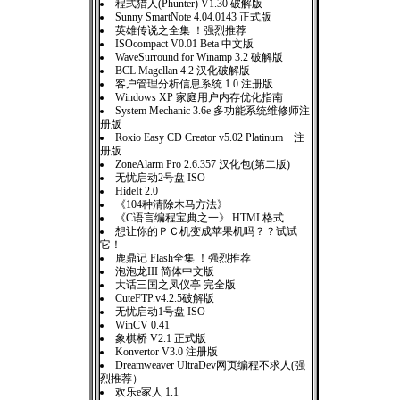
程式猎人(Phunter) V1.30 破解版
Sunny SmartNote 4.04.0143 正式版
英雄传说之全集 ！强烈推荐
ISOcompact V0.01 Beta 中文版
WaveSurround for Winamp 3.2 破解版
BCL Magellan 4.2 汉化破解版
客户管理分析信息系统 1.0 注册版
Windows XP 家庭用户内存优化指南
System Mechanic 3.6e 多功能系统维修师注
册版
Roxio Easy CD Creator v5.02 Platinum 注
册版
ZoneAlarm Pro 2.6.357 汉化包(第二版)
无忧启动2号盘 ISO
HideIt 2.0
《104种清除木马方法》
《C语言编程宝典之一》 HTML格式
想让你的ＰＣ机变成苹果机吗？？试试
它！
鹿鼎记 Flash全集 ！强烈推荐
泡泡龙III 简体中文版
大话三国之凤仪亭 完全版
CuteFTP.v4.2.5破解版
无忧启动1号盘 ISO
WinCV 0.41
象棋桥 V2.1 正式版
Konvertor V3.0 注册版
Dreamweaver UltraDev网页编程不求人(强
烈推荐）
欢乐e家人 1.1