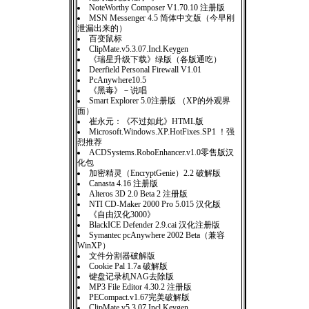
NoteWorthy Composer V1.70.10 注册版
MSN Messenger 4.5 简体中文版（今早刚
泄漏出来的）
百变鼠标
ClipMate.v5.3.07.Incl.Keygen
《瑞星升级下载》绿版（各版通吃）
Deerfield Personal Firewall V1.01
PcAnywhere10.5
《黑毒》－说唱
Smart Explorer 5.0注册版 （XP的外观界
面）
崔永元：《不过如此》HTML版
Microsoft.Windows.XP.HotFixes.SP1 ！强
烈推荐
ACDSystems.RoboEnhancer.v1.0零售版汉
化包
加密精灵（EncryptGenie）2.2 破解版
Canasta 4.16 注册版
Alteros 3D 2.0 Beta 2 注册版
NTI CD-Maker 2000 Pro 5.015 汉化版
《自由汉化3000》
BlackICE Defender 2.9.cai 汉化注册版
Symantec pcAnywhere 2002 Beta（兼容
WinXP）
文件分割器破解版
Cookie Pal 1.7a 破解版
键盘记录机NAG去除版
MP3 File Editor 4.30.2 注册版
PECompact.v1.67完美破解版
ClipMate.v5.3.07.Incl.Keygen