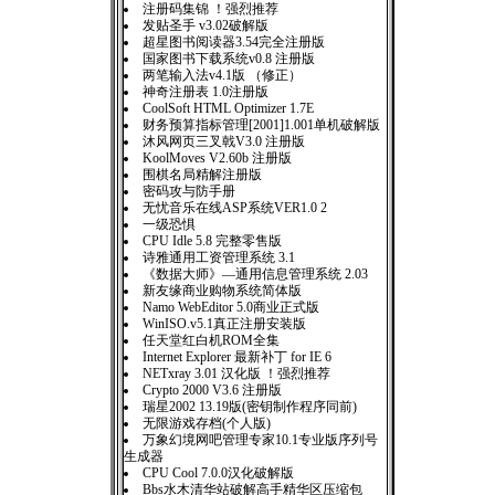
注册码集锦 ！强烈推荐
发贴圣手 v3.02破解版
超星图书阅读器3.54完全注册版
国家图书下载系统v0.8 注册版
两笔输入法v4.1版 （修正）
神奇注册表 1.0注册版
CoolSoft HTML Optimizer 1.7E
财务预算指标管理[2001]1.001单机破解版
沐风网页三叉戟V3.0 注册版
KoolMoves V2.60b 注册版
围棋名局精解注册版
密码攻与防手册
无忧音乐在线ASP系统VER1.0 2
一级恐惧
CPU Idle 5.8 完整零售版
诗雅通用工资管理系统 3.1
《数据大师》—通用信息管理系统 2.03
新友缘商业购物系统简体版
Namo WebEditor 5.0商业正式版
WinISO.v5.1真正注册安装版
任天堂红白机ROM全集
Internet Explorer 最新补丁 for IE 6
NETxray 3.01 汉化版 ！强烈推荐
Crypto 2000 V3.6 注册版
瑞星2002 13.19版(密钥制作程序同前)
无限游戏存档(个人版)
万象幻境网吧管理专家10.1专业版序列号
生成器
CPU Cool 7.0.0汉化破解版
Bbs水木清华站破解高手精华区压缩包