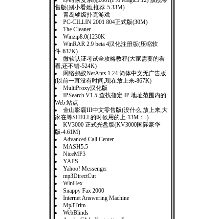
即时恢复系统2001(Pro Magic5.12) 旗舰零
售版(别小看她,推荐-5.33M)
青岛够级扑克游戏
PC-CILLIN 2001 804正式版(30M)
The Cleaner
Winzip8.0(1230K
WinRAR 2.9 beta 4汉化注册版(压缩软
件-637K)
微软认证考试全攻略教程(大家需要的看
看,还不错-524K)
网络蚂蚁NetAnts 1.24 简体中文无广告版
(以前一直没有时间,现在放上来-867K)
MultiProxy汉化版
IPSearch V1.5-查找指定 IP 地址范围内的
Web 站点
金山影霸III中文零售版(没什么,放上来,大
家在等SHELL的时候用的上-13M：-)
KV3000 正式光盘版(KV3000国际豪华
版-4.61M)
Advanced Call Center
MASH5.5
NiceMP3
YAPS
Yahoo! Messenger
mp3DirectCut
WinHex
Snappy Fax 2000
Internet Answering Machine
Mp3Trim
WebBlinds