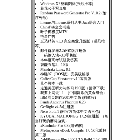
Windows XP整套图标(强烈推荐)
花花公子写真集
Random Password Generator Pro V10.2 (附
序列号)
Internet与Intranet系列丛书 Java语言入门
ChinaPub全套书籍
叶子楣极度MTV
艳星广告
反恐精英 v1.3 完全商业升级版（强烈推
荐）
邮件群发器2.2正式版注册版
一码输入法v3.0零售版
本年度高考试题及答案
智能五笔5。10版
Mandrake Linux 8.1
神雕97（DOS版）完美破解版
CoffeeCup Firestarter v4.1零售版
几个脚本下载
走遍美国听力与练习 ISO版（暂停下载）
我要上网去1.1 （中国网爪的黄金组合）
IBM网页制作2001中文版 (附教程)
Panda Antivirus Platinum 6.23
GetRight.v4.5a注册版
Nero 5.5.5.1 (附官方简体中文语言包)
KYODAI MAHJONGG 17.24注册版 （相
当好玩的麻将游戏）
xReminder Pro 3.8 (附破解)
Mediapacker eBook Compiler 1.0 汉化破解
第二版
Add/Remove Plus! 2001 2.5 Build 2.5.0.100