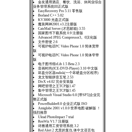
金友通用酒店、餐饮、洗浴、休闲业综合
业务管理系统III正式版
EasyRecovery Pro 5.11 零售版
Borland C++ 5.02
KV3000 光盘正式版
魔装网神2001.v3.2注册版
CaisMail Server (才思邮箱) 3.55
国家图书下载系统 0.9 注册版
Advanced JPEG Compressor3。0汉化版
文件密使 2.6
可视IP电话PC Video Phone 1.0 简体宽带
版
可视IP电话PC Video Phone 1.0 简体窄带
版
电子图书馆eLib 1.5 Beta 2.3
音画时尚(ICE-DVD-Player) 3.10 中文版
坏盘分区器mdisk(一个坏硬盘分区程序)
龙文智能拼音五笔 2.53
DivX v4.02 完全安装版
网吧管理之王TCP版1.47
集中管理之王TCP版1.45
Microsoft Visual Studio 6.0 [带SP5]企业完
整正式版
PowerBuilder8.0 企业正式版 ISO
Amiglobe 2001 v1.0.0 世界地图 破解版 ！
强烈推荐
Ulead PhotoImpact 7 trial
RenWiz V1.7 注册版
诗雅通用工资管理系统 3.2
Red Alert 2 尤里的复仇 体中文语言包