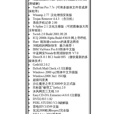
(附破解)
VuePrint Pro 7.7e (可将多媒体文件变成屏
保程序)
Winamp 2.77 汉化增强安装版
Trojan Remover 4.4.3 （含注机）
系统开机记录 2.06
S-Spline 2.1 汉化注册版（可把图像放大而
没有锯齿）
Swish 2.0 Build 2001.09.28
ICQ 2000b Alpha Build #3619 网上寻呼机
Hare 能加速windows的速度达两倍
30线程的网际快车 极力推荐！
IBM.ViaVoice.Pro.8.0简体中文版
中蓝网安Nimda专用清除软件 V7.0
DirectX 8.1 RC1 build 695 （微软最新的多
媒体技术）
GetItAll 2.0.2
DzSoft.Mail.Check.v3.3注册版
Windows 2000 sp2简体中文升级版
Windows2000 3in1 ISO版
超级玛里奥
沙丘魔堡之帝王3000中文正式版
IE标题“修理工”(iefix) 2.0
沐风网页三叉戟 3.0
Easy.CD-DA.Extractor.v4.6.0.1注册版
DVD2AVI 1.82
PERL.STUDIO.V2.0破解版
雷电IIIV3.05中文版
实况2000欧洲isspro2完全版