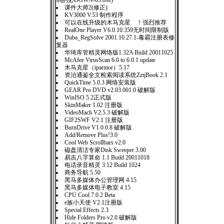
弱的必DOWN-65.8M)
课件大师2(修正)
KV3000 V.53 制作程序
可以在线升级的木马克星 ！强烈推荐
RealOne Player V6.0.10.359无时间限制版
Duba_RegSolve 2001.10.27.1-毒霸注册表修
复器
华琦库管精灵网络版1.32A Build 20011025
McAfee VirusScan 6.0 to 6.0.1 update
木马克星（iparmor）5.17
资治通鉴全文检索阅读系统ZztjBook 2.1
QuickTime 5.0.3 网络安装版
GEAR Pro DVD v2.03.001.0 破解版
WinISO 5.2正式版
SkinMaker 1.02 注册版
VideoMach V2.5.3 破解版
GIF2SWF V2.1 注册版
BurnDrive V1.0.0.8 破解版
Add/Remove Plus!3.0
Cool Web Scrollbars v2.0
磁盘清洁专家Disk Sweeper 3.00
易吉八字算命 1.1 Build 20011018
电话录音精灵 3.12 Build 1024
商务导航 5.50
黑马多媒体办公管理网 4.15
黑马多媒体电子教室 4.15
CPU Cool 7.0.2 Beta
e族小天使 V2.1注册版
Special Effects 2.3
Hide Folders Pro v2.0 破解版