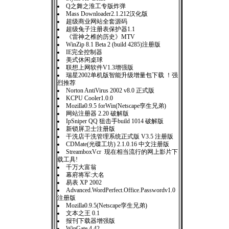
Q之舞之淮工专版炸弹
Mass Downloader2.1.212汉化版
超级商业网站全套源码
超级兔子注册表保护器1.1
《雷神之椎的历史》MTV
WinZip 8.1 Beta 2 (build 4285)注册版
IE完全控制器
美式休闲桌球
联想上网软件V1.3增强版
瑞星2002单机版智能升级增量包下载 ！强
烈推荐
Norton AntiVirus 2002 v8.0 正式版
KCPU Cooler1.0.0
Mozilla0.9.5 forWin(Netscape孪生兄弟)
网站注册器 2.20 破解版
IpSniper QQ 狙击手build 1014 破解版
新锁屏卫士注册版
干洗店干洗管理系统正式版 V3.5 注册版
CDMate(光碟工坊) 2.1.0.16 中文注册版
StreamboxVcr 现在相当流行的网上影片下
载工具!
千万大富翁
幕府将军:大名
易表 XP 2002
Advanced.WordPerfect.Office.Passwordv1.0
注册版
Mozilla0.9.5(Netscape孪生兄弟)
文本之王 0.1
报刊下载器增强版
WinGate 4.42