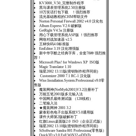
KV3000_V.50_完整制作程序
黑马课表管理系统2.50注册版
10万笑话打包下载 ！强烈推荐
流光基础教程的CHM帮助文件
Norton Personal Firewall 2002 v4.0 汉化包
Album Express V2.6 破解版
GetRight V4.5a 注册版
用心下载管理系统ASP版 ！强烈推荐
网络对战加速器 v2.5
王林快码4.0标准版
EmEditor 3.19 汉化增强版
新中华字酷之经典字库，全套78种 强烈推
荐！
Microsoft Plus! for Windows XP ISO版
Magic Translator 1.10
瑞星2002 13.11版(密钥制作程序同前)
Customizer 2000 7.1 RC-1 汉化版
Wise.Installation.System.Professional.v9.0零
售版
魔装网神(NetMyth2001)V3.2注册补丁
万能五笔2001版多元输入法
中国网爪最终测试版 （128线程）
二笔输入法
★魔装网神 2001 3.2
蒙泰彩色电子出版系统V5.0通用版
课件大师第2版破解补丁
红旗Linux桌面版2.0 ISO（企业正式版）
瑞星2002 13.10版(密钥制作程序同前)
SiSoftware Sandra 001 Professiona(零售版）
Quick3D.v3.0.Full.WiN32-oDDiTy