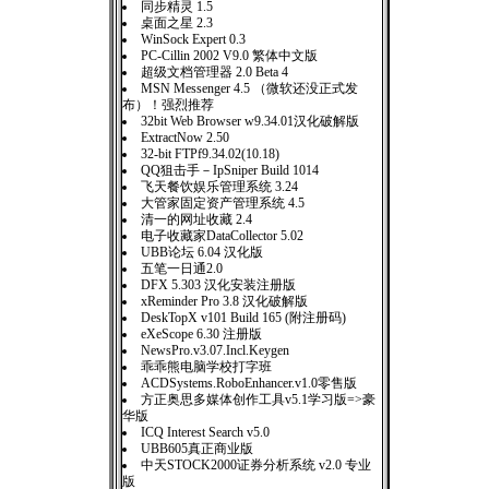
同步精灵 1.5
桌面之星 2.3
WinSock Expert 0.3
PC-Cillin 2002 V9.0 繁体中文版
超级文档管理器 2.0 Beta 4
MSN Messenger 4.5 （微软还没正式发
布）！强烈推荐
32bit Web Browser w9.34.01汉化破解版
ExtractNow 2.50
32-bit FTPf9.34.02(10.18)
QQ狙击手－IpSniper Build 1014
飞天餐饮娱乐管理系统 3.24
大管家固定资产管理系统 4.5
清一的网址收藏 2.4
电子收藏家DataCollector 5.02
UBB论坛 6.04 汉化版
五笔一日通2.0
DFX 5.303 汉化安装注册版
xReminder Pro 3.8 汉化破解版
DeskTopX v101 Build 165 (附注册码)
eXeScope 6.30 注册版
NewsPro.v3.07.Incl.Keygen
乖乖熊电脑学校打字班
ACDSystems.RoboEnhancer.v1.0零售版
方正奥思多媒体创作工具v5.1学习版=>豪
华版
ICQ Interest Search v5.0
UBB605真正商业版
中天STOCK2000证券分析系统 v2.0 专业
版