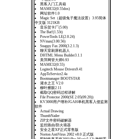
黑客入门工具箱
MAME32(0.55dos)
网址软件1.0
Magic Set（超级兔子魔法设置）3.95简体
中文版 3121KB
音乐贺卡厂(5.00)
The Bat!(1.53t)
PowerTools LE(2.0.24)
NVmax(3.00.56)
Snappy Fax 2000(3.2.1.3)
聊天室刷屏机器人
DHTML Menu Builder3.1.1
美萍网管大师6.93
MAME32(0.55)
Logitech Mouse Drivers9.41
AppToService2.4a
Bootmanager BOOTSTAR
灌水之王 V2.0
柳叶擦眼2.11
截取QQ密码过程讲解
File Protector 2000(SE 2.05(09.20))
KV3000用户增补JGAH单机黑客入侵监测
软件
Actual Drawing
ThumbNailer
ZIP文件密码破解器
监控路由/防火墙器
安全之星XP正式零售版
Norton AntiVirus 2002 v8.0 正式版