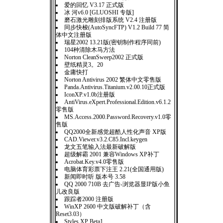
爱的回忆 V3.17 正式版
冰 河v6.0 [GLUOSHI 专版]
磨石激光雕刻排版系统 V2.4 注册版
同步快梭(AutoSyncFTP) V1.2 Build 77 简
体中文注册版
瑞星2002 13.21版(密钥制作程序同前)
104种清除木马方法
Norton CleanSweep2002 正式版
壁纸精灵3。20
金庸快打
Norton Antivirus 2002 繁体中文零售版
Panda.Antivirus.Titanium.v2.00.10正式版
IconXP.v1.0b注册版
AntiVirus.eXpert.Professional.Edition.v6.1.2
零售版
MS.Access.2000.Password.Recovery.v1.0零
售版
QQ2000全新感觉超酷人性化声音 XP版
CAD.Viewer.v3.2.C85.Incl.keygen
龙文五笔输入法最新破解版
超级解霸 2001 兼容Windows XP补丁
Acrobat.Key.v4.0零售版
电脑体育彩票下注王 2.21(全国通用版)
新闻即时听 版本号 3.58
QQ 2000 710B 去广告-浏览器显IP版小鱼
儿改良版
跟踪者2000 注册版
WinXP 2600 中文版破解补丁（含
Reset3.03）
Styles XP Beta1