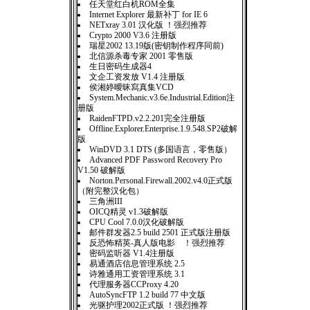
任天堂红白机ROM全集
Internet Explorer 最新补丁 for IE 6
NETxray 3.01 汉化版 ！强烈推荐
Crypto 2000 V3.6 注册版
瑞星2002 13.19版(密钥制作程序同前)
北信源杀毒专家 2001 零售版
生日密码生成器4
文企工资发放 V1.4 注册版
侯湘婷曖昧寫真集VCD
System.Mechanic.v3.6e.Industrial.Edition注
册版
RaidenFTPD.v2.2.201完全注册版
Offline.Explorer.Enterprise.1.9.548.SP2破解
版
WinDVD 3.1 DTS (多国语言，零售版）
Advanced PDF Password Recovery Pro
V1.50 破解版
Norton.Personal.Firewall.2002.v4.0正式版
（附完整汉化包）
三角洲III
OICQ精灵 v1.3破解版
CPU Cool 7.0.0汉化破解版
邮件群发器2.5 build 2501 正式版注册版
反恐怖精英-真人版电影 ！强烈推荐
密码监听器 V1.4注册版
易通酒店信息管理系统 2.5
诗雅通用工资管理系统 3.1
代理服务器CCProxy 4.20
AutoSyncFTP 1.2 build 77 中文版
光驱护理2002正式版 ！强烈推荐