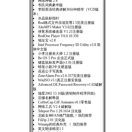
网络神偷 2.4
韦氏词典豪华版
李阳英语经典讲解30分钟精华（VCD版
本）
水晶鼠标指针
Real格式文件压缩至尊1.5完美注册版
AltoMP3 Maker V3.02注册版
侠客系统修改器 V1.21注册版
RealOne Player V6.0.10.359
地址宝 v2.8
Intel Processor Frequency ID Utility v3.8 简
体中文版
小李注册表大师 1.2 注册版
Be OS 5 Pro 企业正式版
键盘鼠标发声器(v1.0) 注册版
蜡笔小新2中文硬盘版
花花公子写真集
ZoneAlarm.Pro.v2.6.357完美注册版
WinISO.v5.1真正注册安装版
Advanced.OE.Password.Recovery.v1.02破解
版
瑞星2002 13.16版(密钥制作程序同前)
后缀名解释器
CoffeeCup.GIF.Animator.v6.1零售版
网络工兵 V2.4 破解版
Teleport Pro 1.29.1634 汉化版
北歐女神FAN格鬥遊戲;！强烈推荐
FilZip 2.01 汉化版
Winanp的经典外壳 ！ 强烈推荐
英文朗读精灵1.1