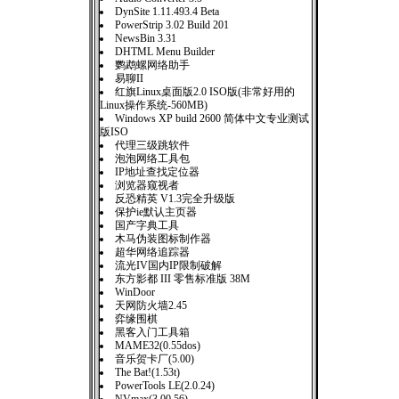
DynSite 1.11.493.4 Beta
PowerStrip 3.02 Build 201
NewsBin 3.31
DHTML Menu Builder
鹦鹉螺网络助手
易聊II
红旗Linux桌面版2.0 ISO版(非常好用的
Linux操作系统-560MB)
Windows XP build 2600 简体中文专业测试
版ISO
代理三级跳软件
泡泡网络工具包
IP地址查找定位器
浏览器窥视者
反恐精英 V1.3完全升级版
保护ie默认主页器
国产字典工具
木马伪装图标制作器
超华网络追踪器
流光IV国内IP限制破解
东方影都 III 零售标准版 38M
WinDoor
天网防火墙2.45
弈缘围棋
黑客入门工具箱
MAME32(0.55dos)
音乐贺卡厂(5.00)
The Bat!(1.53t)
PowerTools LE(2.0.24)