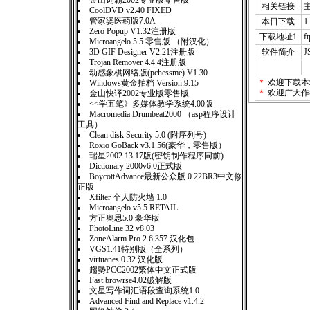
金山词霸2002专业版零售版
相关链接
CoolDVD v2.40 FIXED
管家婆医药版7.0A
本日下载
1
Zero Popup V1.32注册版
下载地址1
f
Microangelo 5.5 零售版 （附汉化）
3D GIF Designer V2.21注册版
软件简介
Trojan Remover 4.4.4注册版
动感象棋网络版(pchessme) V1.30
＊
欢迎下载本
Windows黄金拍档 Version:9.15
＊
欢迎广大作
金山快译2002专业版零售版
<<学五笔》多媒体教学系统4.00版
Macromedia Drumbeat2000 （asp程序设计
工具）
Clean disk Security 5.0 (附序列号)
Roxio GoBack v3.1.56(豪华，零售版）
瑞星2002 13.17版(密钥制作程序同前)
Dictionary 2000v6.0正式版
BoycottAdvance最新公众版 0.22BR3中文修
正版
Xfilter 个人防火墙 1.0
Microangelo v5.5 RETAIL
方正奥思5.0 豪华版
PhotoLine 32 v8.03
ZoneAlarm Pro 2.6.357 汉化包
VGS1.41特别版（全系列）
virtuanes 0.32 汉化版
趨勢PCC2002繁体中文正式版
Fast browrse4.02破解版
文星写作词汇语段查询系统1.0
Advanced Find and Replace v1.4.2