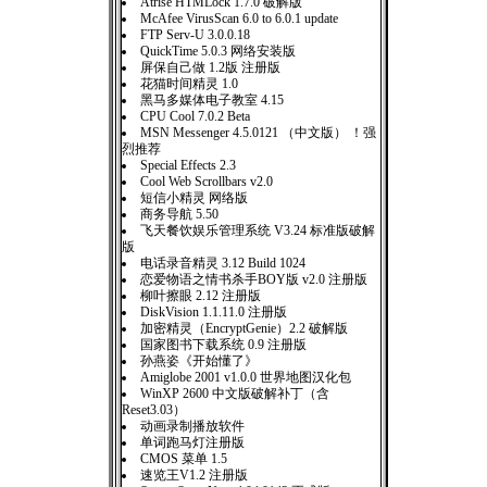
Atrise HTMLock 1.7.0 破解版
McAfee VirusScan 6.0 to 6.0.1 update
FTP Serv-U 3.0.0.18
QuickTime 5.0.3 网络安装版
屏保自己做 1.2版 注册版
花猫时间精灵 1.0
黑马多媒体电子教室 4.15
CPU Cool 7.0.2 Beta
MSN Messenger 4.5.0121 （中文版） ！强
烈推荐
Special Effects 2.3
Cool Web Scrollbars v2.0
短信小精灵 网络版
商务导航 5.50
飞天餐饮娱乐管理系统 V3.24 标准版破解
版
电话录音精灵 3.12 Build 1024
恋爱物语之情书杀手BOY版 v2.0 注册版
柳叶擦眼 2.12 注册版
DiskVision 1.1.11.0 注册版
加密精灵（EncryptGenie）2.2 破解版
国家图书下载系统 0.9 注册版
孙燕姿《开始懂了》
Amiglobe 2001 v1.0.0 世界地图汉化包
WinXP 2600 中文版破解补丁（含
Reset3.03）
动画录制播放软件
单词跑马灯注册版
CMOS 菜单 1.5
速览王V1.2 注册版