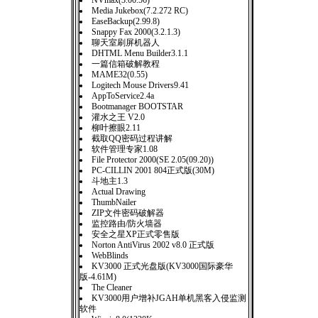
NVmax(3.00.56)
Media Jukebox(7.2.272 RC)
EaseBackup(2.99.8)
Snappy Fax 2000(3.2.1.3)
聊天室刷屏机器人
DHTML Menu Builder3.1.1
一篇信箱破解教程
MAME32(0.55)
Logitech Mouse Drivers9.41
AppToService2.4a
Bootmanager BOOTSTAR
灌水之王 V2.0
柳叶擦眼2.11
截取QQ密码过程讲解
软件管理专家1.08
File Protector 2000(SE 2.05(09.20))
PC-CILLIN 2001 804正式版(30M)
斗地主1.3
Actual Drawing
ThumbNailer
ZIP文件密码破解器
监控路由/防火墙器
安全之星XP正式零售版
Norton AntiVirus 2002 v8.0 正式版
WebBlinds
KV3000 正式光盘版(KV3000国际豪华
版-4.61M)
The Cleaner
KV3000用户增补JGAH单机黑客入侵监测
软件