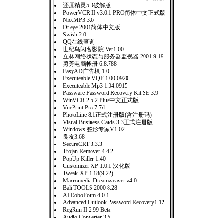
还原精灵5.0破解版
PowerVCR II v3.0.1 PRO简体中文正式版
NiceMP3 3.6
Dr.eye 2001简体中文版
Swish 2.0
QQ在线查询
世纪鸟闪客影院 Ver1.00
立林网络状态与服务器监视器 2001.9.19
勇芳电脑帐册 6.8.788
EasyAD广告机 1.0
Executeable VQF 1.00.0920
Executeable Mp3 1.04.0915
Passware Password Recovery Kit SE 3.9
WinVCR 2.5.2 Plus中文正式版
VuePrint Pro 7.7d
PhotoLine 8.1正式注册版(含注册码)
Visual Business Cards 3.3正式注册版
Windows 整形专家V1.02
良友3.68
SecureCRT 3.3.3
Trojan Remover 4.4.2
PopUp Killer 1.40
Customizer XP 1.0.1 汉化版
Tweak-XP 1.18(9.22)
Macromedia Dreamweaver v4.0
Bali TOOLS 2000 8.28
AI RoboForm 4.0.1
Advanced Outlook Password Recovery1.12
RegRun II 2.99 Beta
Audio Converter 3.5