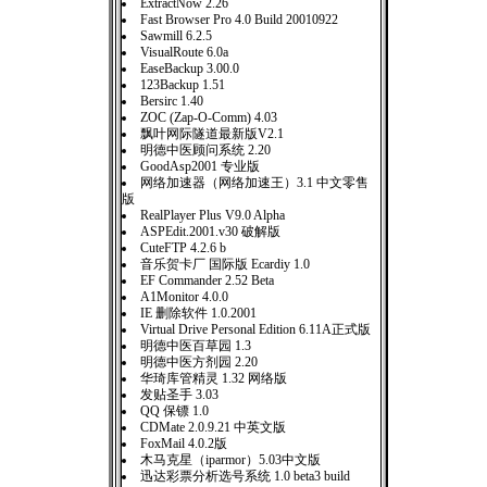
ExtractNow 2.26
Fast Browser Pro 4.0 Build 20010922
Sawmill 6.2.5
VisualRoute 6.0a
EaseBackup 3.00.0
123Backup 1.51
Bersirc 1.40
ZOC (Zap-O-Comm) 4.03
飘叶网际隧道最新版V2.1
明德中医顾问系统 2.20
GoodAsp2001 专业版
网络加速器（网络加速王）3.1 中文零售
版
RealPlayer Plus V9.0 Alpha
ASPEdit.2001.v30 破解版
CuteFTP 4.2.6 b
音乐贺卡厂 国际版 Ecardiy 1.0
EF Commander 2.52 Beta
A1Monitor 4.0.0
IE 删除软件 1.0.2001
Virtual Drive Personal Edition 6.11A正式版
明德中医百草园 1.3
明德中医方剂园 2.20
华琦库管精灵 1.32 网络版
发贴圣手 3.03
QQ 保镖 1.0
CDMate 2.0.9.21 中英文版
FoxMail 4.0.2版
木马克星（iparmor）5.03中文版
迅达彩票分析选号系统 1.0 beta3 build