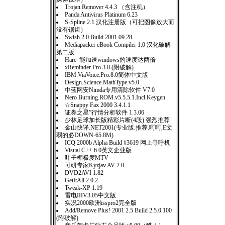
Trojan Remover 4.4.3 （含注机）
Panda Antivirus Platinum 6.23
S-Spline 2.1 汉化注册版（可把图像放大而
没有锯齿）
Swish 2.0 Build 2001.09.28
Mediapacker eBook Compiler 1.0 汉化破解
第二版
Hare 能加速windows的速度达两倍
xReminder Pro 3.8 (附破解)
IBM.ViaVoice.Pro.8.0简体中文版
Design.Science.MathType.v5.0
中蓝网安Nimda专用清除软件 V7.0
Nero Burning.ROM.v5.5.5.1.Incl.Keygen
☆Snappy Fax 2000 3.4.1.1
证券之星”行情分析软件 1.3.06
少林足球加长版精彩片断(4段) 强烈推荐
金山快译.NET2001(专业版.推荐.呵呵,E文
弱的必DOWN-65.8M)
ICQ 2000b Alpha Build #3619 网上寻呼机
Visual C++ 6.0英文企业版
叶子楣极度MTV
可研专家Kyzjav AV 2.0
DVD2AVI 1.82
GetItAll 2.0.2
Tweak-XP 1.19
雷电IIIV3.05中文版
实况2000欧洲isspro2完全版
Add/Remove Plus! 2001 2.5 Build 2.5.0.100
(附破解)