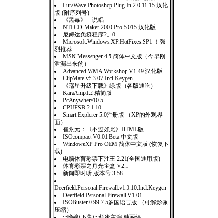
LuraWave Photoshop Plug-In 2.0.11.15 汉化
版 (附序列号)
《黑毒》－说唱
NTI CD-Maker 2000 Pro 5.015 汉化版
尼姆达免疫程序2。0
Microsoft.Windows.XP.HotFixes.SP1 ！强
烈推荐
MSN Messenger 4.5 简体中文版（今早刚
泄漏出来的）
Advanced WMA Workshop V1.49 汉化版
ClipMate.v5.3.07.Incl.Keygen
《瑞星升级下载》绿版（各版通吃）
KaraAmp1.2 精简版
PcAnywhere10.5
CPUFSB 2.1.10
Smart Explorer 5.0注册版 （XP的外观界
面）
崔永元：《不过如此》HTML版
ISOcompact V0.01 Beta 中文版
WindowsXP Pro OEM 简体中文版 (恢复下
载)
电脑体育彩票下注王 2.21(全国通用版)
体育彩票之月光宝盒 V2.1
新闻即时听 版本号 3.58
Deerfield.Personal.Firewall.v1.0.10.Incl.Keygen
Deerfield Personal Firewall V1.01
ISOBuster 0.99.7.5多国语言版 （可解影像
压缩）
:::晚娘(下集):::领衔主演 钟丽缇