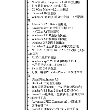
NoteWorthy Composer V1.70.10 注册版
卧虎藏龙 [FLASH游戏推荐]
Cd Wave Maker v1.2.1 注册版
Canasta 4.16 注册版
Windows 2000 sp3简体中文版 ！强烈推
荐
Alteros 3D 2.0 Beta 2 注册版
PowerBuilder8.0 企业正式版 ISO
《VC6从入门到精通》
Windows XP 专业版 启动盘
Windows XP 家庭版 启动盘
windows XP桌面主题Halo
Red Alert 2 尤里的复仇 体中文语言包
NTI BACKUP NOW! 2.2.27 汉化版（支持
Win XP)
AV95III最新零售版
Windows xp中文OEM最终版！ISO
电子图书馆eLib 1.5 Beta 2.3
Swift 3D 2.0 汉化版
可视IP电话PC Video Phone 1.0 简体窄带
版
Ulead PhotoImpact 7.0
DivX v4.02 完全安装版
坏盘分区器mdisk(一个坏硬盘分区程序)
WinZip V8.1 Beta 2 (build 4285)汉化包
PowerToys最终版（微软新推出的专为Win
XP的增强工具）
Advanced JPEG Compressor3。0汉化版
文件密使 2.6
BlackICE Defender 2.9.cai 汉化注册版