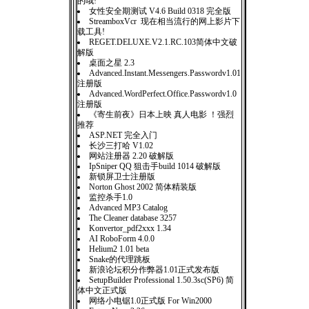
的哦!
女性安全期测试 V4.6 Build 0318 完全版
StreamboxVcr 现在相当流行的网上影片下
载工具!
REGET.DELUXE.V2.1.RC.103简体中文破
解版
桌面之星 2.3
Advanced.Instant.Messengers.Passwordv1.01
注册版
Advanced.WordPerfect.Office.Passwordv1.0
注册版
《寄生前夜》日本上映 真人电影 ！强烈
推荐
ASP.NET 完全入门
长沙三打哈 V1.02
网站注册器 2.20 破解版
IpSniper QQ 狙击手build 1014 破解版
新锁屏卫士注册版
Norton Ghost 2002 简体精装版
监控杀手1.0
Advanced MP3 Catalog
The Cleaner database 3257
Konvertor_pdf2xxx 1.34
AI RoboForm 4.0.0
Helium2 1.01 beta
Snake的代理跳板
新浪论坛积分作弊器1.01正式发布版
SetupBuilder Professional 1.50.3sc(SP6) 简
体中文正式版
网络小电锯1.0正式版 For Win2000