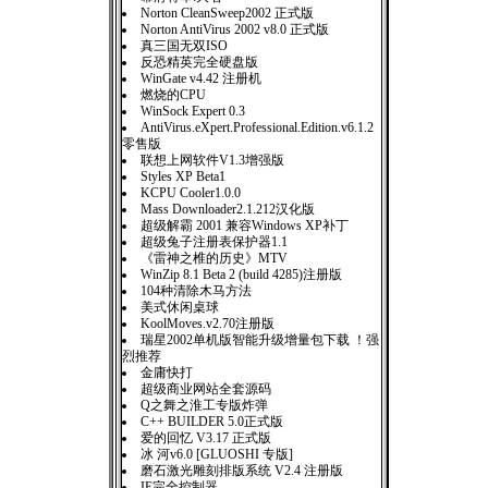
Norton CleanSweep2002 正式版
Norton AntiVirus 2002 v8.0 正式版
真三国无双ISO
反恐精英完全硬盘版
WinGate v4.42 注册机
燃烧的CPU
WinSock Expert 0.3
AntiVirus.eXpert.Professional.Edition.v6.1.2
零售版
联想上网软件V1.3增强版
Styles XP Beta1
KCPU Cooler1.0.0
Mass Downloader2.1.212汉化版
超级解霸 2001 兼容Windows XP补丁
超级兔子注册表保护器1.1
《雷神之椎的历史》MTV
WinZip 8.1 Beta 2 (build 4285)注册版
104种清除木马方法
美式休闲桌球
KoolMoves.v2.70注册版
瑞星2002单机版智能升级增量包下载 ！强
烈推荐
金庸快打
超级商业网站全套源码
Q之舞之淮工专版炸弹
C++ BUILDER 5.0正式版
爱的回忆 V3.17 正式版
冰 河v6.0 [GLUOSHI 专版]
磨石激光雕刻排版系统 V2.4 注册版
IE完全控制器