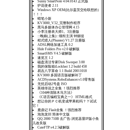
Sunny SmartNote 4.04.0143 正式版
护花使者 2.11
Windows XP OEM(比尔盖茨交给联想的）
！！！
蜡笔小新
KV3000_V.52_完整制作程序
黑马多媒体办公管理网 4.15
小李注册表大师1。3注册版
:::晚娘(上集):::领衔主演 钟丽缇
程式猎人(Phunter) V1.27 注册版
ADSL网络加速工具 0.2
Hide Folders Pro v2.0 破解版
SmartSMS V4.5 破解版
速览王 1.2
磁盘清洁专家Disk Sweeper 3.00
我的保险箱iLockfast 1.2 build 458
易吉八字算命 1.1 Build 20011018
KV3000 多国语言版破解补丁
ACDSystems.RoboEnhancer.v1.0零售版
无忧启动2号盘 ISO
英雄传说之全集 ！强烈推荐
《104种清除木马方法》
《C语言编程宝典之一》 HTML格式
想让你的ＰＣ机变成苹果机吗？？试试
它！
鹿鼎记 Flash全集 ！强烈推荐
泡泡龙III 简体中文版
QQ 2000 710B 去广告-浏览器显IP版小鱼
儿改良版
CuteFTP.v4.2.5破解版