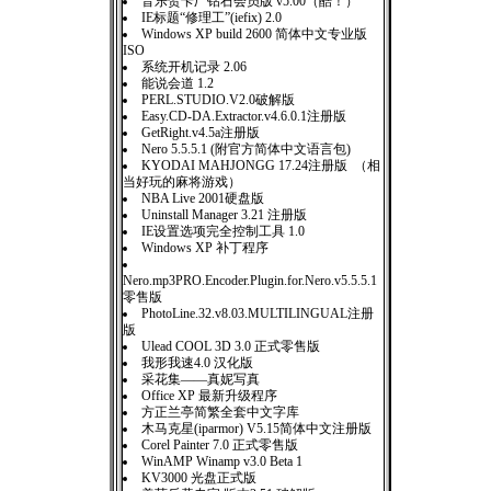
音乐贺卡厂钻石会员版 v5.00（酷！）
IE标题“修理工”(iefix) 2.0
Windows XP build 2600 简体中文专业版
ISO
系统开机记录 2.06
能说会道 1.2
PERL.STUDIO.V2.0破解版
Easy.CD-DA.Extractor.v4.6.0.1注册版
GetRight.v4.5a注册版
Nero 5.5.5.1 (附官方简体中文语言包)
KYODAI MAHJONGG 17.24注册版 （相
当好玩的麻将游戏）
NBA Live 2001硬盘版
Uninstall Manager 3.21 注册版
IE设置选项完全控制工具 1.0
Windows XP 补丁程序
Nero.mp3PRO.Encoder.Plugin.for.Nero.v5.5.5.1
零售版
PhotoLine.32.v8.03.MULTILINGUAL注册
版
Ulead COOL 3D 3.0 正式零售版
我形我速4.0 汉化版
采花集——真妮写真
Office XP 最新升级程序
方正兰亭简繁全套中文字库
木马克星(iparmor) V5.15简体中文注册版
Corel Painter 7.0 正式零售版
WinAMP Winamp v3.0 Beta 1
KV3000 光盘正式版