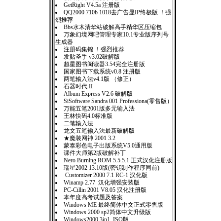
GetRight V4.5a 注册版
QQ2000 710b 1018去广告显IP终极版 ！强
烈推荐
Bbs水木清华站破解高手精华区压缩包
万象幻境网吧管理专家10.1专业版序列号
生成器
注册码集锦 ！强烈推荐
发贴圣手 v3.02破解版
超星图书阅读器3.54完全注册版
国家图书下载系统v0.8 注册版
两笔输入法v4.1版 （修正）
石器时代 II
Album Express V2.6 破解版
SiSoftware Sandra 001 Professiona(零售版）
万能五笔2001版多元输入法
王林快码4.0标准版
二笔输入法
龙文五笔输入法最新破解版
★魔装网神 2001 3.2
蒙泰彩色电子出版系统V5.0通用版
课件大师第2版破解补丁
Nero Burning ROM 5.5.5.1 正式汉化注册版
瑞星2002 13.10版(密钥制作程序同前)
Customizer 2000 7.1 RC-1 汉化版
Winamp 2.77 汉化增强安装版
PC-Cillin 2001 V8.05 汉化注册版
本年度高考试题及答案
Windows ME 最终简体中文正式零售版
Windows 2000 sp2简体中文升级版
Windows2000 3in1 ISO版