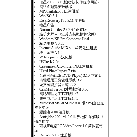
瑞星2002 13.15版(密钥制作程序同前)
网络企鹅完美破解版
MP3TagEditor.v1.1注册版
WinISO 5.1
EasyRecovery Pro 5.11 零售版
艳星广告
Norton Utilities 2002 6.1正式版
造价大师－《江苏安装概预算软件》
Windows XP Pro Corporate Final
精选书签 V3.85
Internet Auido MIX v 1.42汉化注册版
岁月留声 V1.0
WebCopier 2.7汉化版
IPCheck 2.9e
Customizer.XP.v1.0.2FiNAL注册版
Ulead PhotoImpact 7 trial
音画时尚(ICE-DVD-Player) 3.10 中文版
诗雅通用工资管理系统 3.2
龙文智能拼音五笔 2.53
CaisMail Server (才思邮箱) 3.55
网吧管理之王TCP版1.47
集中管理之王TCP版1.45
Microsoft Visual Studio 6.0 [带SP5]企业完
整正式版
跟踪者2000 注册版
Amiglobe 2001 v1.0.0 世界地图 破解版 ！
强烈推荐
可视IP电话PC Video Phone 1.0 简体宽带
版
RenWiz V1.7 注册版