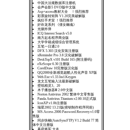
中国大法规数据库注册机
会声会影5 DVD版中文版
Asp+access教材大全 ！强烈推荐
彩票旋转矩阵 V1.20完美破解版
疯狂手术室 ！强烈推荐
奸诈龙系列 《倩女幽魂》
光驱炸弹
ICQ Interest Search v5.0
南方起名程序商业版
大学学籍成绩综合管理系统
五笔一日通2.0
DFX 5.303 汉化安装注册版
xReminder Pro 3.8 汉化破解版
DeskTopX v101 Build 165 (附注册码)
eXeScope 6.30 注册版
CorelDraw 10完整版汉化版
QQ2000全新感觉超酷人性化声音 XP版
Web.Exe.v1.33.Incl.Keygen
龙文五笔输入法最新破解版
壁纸精灵3。20
木子播放器Ⅲ 2.6中文版
Norton Antivirus 2002 繁体中文零售版
Panda.Antivirus.Titanium.v2.00.10正式版
IconXP.v1.0b注册版
瑞星2002 13.21版(密钥制作程序同前)
MS.Access.2000.Password.Recovery.v1.0零
售版
同步快梭(AutoSyncFTP) V1.2 Build 77 简
体中文注册版
幕府将军:大名