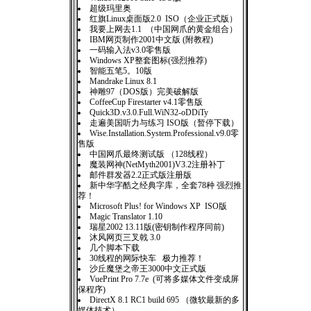
超级玛里奥
红旗Linux桌面版2.0 ISO（企业正式版）
我要上网去1.1 （中国网爪的黄金组合）
IBM网页制作2001中文版 (附教程)
一码输入法v3.0零售版
Windows XP整套图标(强烈推荐)
智能五笔5。10版
Mandrake Linux 8.1
神雕97（DOS版）完美破解版
CoffeeCup Firestarter v4.1零售版
Quick3D.v3.0.Full.WiN32-oDDiTy
走遍美国听力与练习 ISO版（暂停下载）
Wise.Installation.System.Professional.v9.0零
售版
中国网爪最终测试版 （128线程）
魔装网神(NetMyth2001)V3.2注册补丁
邮件群发器2.2正式版注册版
新中华字酷之经典字库，全套78种 强烈推
荐！
Microsoft Plus! for Windows XP ISO版
Magic Translator 1.10
瑞星2002 13.11版(密钥制作程序同前)
沐风网页三叉戟 3.0
几个脚本下载
30线程的网际快车 极力推荐！
沙丘魔堡之帝王3000中文正式版
VuePrint Pro 7.7e (可将多媒体文件变成屏
保程序)
DirectX 8.1 RC1 build 695 （微软最新的多
媒体技术）