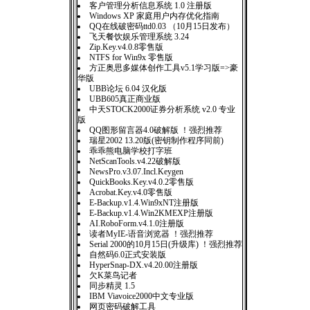
客户管理分析信息系统 1.0 注册版
Windows XP 家庭用户内存优化指南
QQ在线破密码ttd0.03 （10月15日发布）
飞天餐饮娱乐管理系统 3.24
Zip.Key.v4.0.8零售版
NTFS for Win9x 零售版
方正奥思多媒体创作工具v5.1学习版=>豪
华版
UBB论坛 6.04 汉化版
UBB605真正商业版
中天STOCK2000证券分析系统 v2.0 专业
版
QQ图形留言器4.0破解版 ！强烈推荐
瑞星2002 13.20版(密钥制作程序同前)
乖乖熊电脑学校打字班
NetScanTools.v4.22破解版
NewsPro.v3.07.Incl.Keygen
QuickBooks.Key.v4.0.2零售版
Acrobat.Key.v4.0零售版
E-Backup.v1.4.Win9xNT注册版
E-Backup.v1.4.Win2KMEXP注册版
AI.RoboForm.v4.1.0注册版
读者MyIE-语音浏览器 ！强烈推荐
Serial 2000的10月15日(升级库) ！强烈推荐
自然码6.0正式安装版
HyperSnap-DX.v4.20.00注册版
欠K菜鸟记者
同步精灵 1.5
IBM Viavoice2000中文专业版
网页密码破解工具