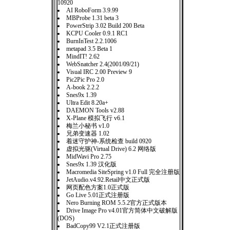
10920
AI RoboForm 3.9.99
MBProbe 1.31 beta 3
PowerStrip 3.02 Build 200 Beta
KCPU Cooler 0.9.1 RC1
BurnInTest 2.2.1006
metapad 3.5 Beta 1
MindIT! 2.62
WebSnatcher 2.4(2001/09/21)
Visual IRC 2.00 Preview 9
Pic2Pic Pro 2.0
A-book 2.2.2
Snes9x 1.39
Ultra Edit 8.20a+
DAEMON Tools v2.88
X-Plane 模拟飞行 v6.1
梅兰小秘书 v1.0
兄弟变速器 1.02
着迷守护神-系统检查 build 0920
虚拟光驱(Virtual Drive) 6.2 网络版
MidWavi Pro 2.75
Snes9x 1.39 汉化版
Macromedia SiteSpring v1.0 Full 完全注册版
JetAudio.v4.92.Retail中文正式版
网页配色方案1.0正式版
Go Live 5.01正式注册版
Nero Burning ROM 5.5.2官方正式版本
Drive Image Pro v4.01官方简体中文破解版
(DOS)
BadCopy99 V2.1正式注册版