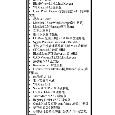
BlindWrite.v1.1.0.0.Incl.Keygen
WinGate.v4.4.2注册版
Ulead Photo Express(我形我速) v4.0 简体中
文版
易表 XP 2002
Mozilla0.9.5 forWin(Netscape孪生兄弟)
Mozilla0.9.5(Netscape孪生兄弟)
文本之王 0.1
报刊下载器增强版
CDMate(光碟工坊) 2.1.0.16 中文注册版
Sygate Personal Firewall4.2 Build 872
干洗店干洗管理系统正式版 V3.5 注册版
CDCheck.v3.0.0.9注册版
BlackMoon.FTP.Server.v1.1注册版
CAD.Viewer.v3.2.C85.Incl.keygen
象棋桥 V2.1 正式版
Konvertor V3.0 注册版
Dreamweaver UltraDev网页编程不求人(强
烈推荐）
欢乐e家人 1.1
韦小宝奉旨泡妞
WinGate 4.42
Socks2HTTP.v0.90A破解版
LSoft ZDelete 2.0 注册版
VideoMach V2.5.2 破解版
Registry Healer v2.3.2 破解版
Quick Heal X-GEN Anti Virus v6.03 注册版
护花使者 2.0 破解版
小猪唛可爱壁纸40张 女孩子们一定喜欢