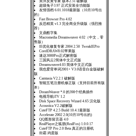
美萍反黄专家 版本2.51 破解版
超级兔子3.97 正式安装全功能版
友情强档 6.01.1018最新版（10月10号出
的）
Fast Browser Pro 4.02
反恐精英 v1.3 完全商业升级版（强烈推
荐）
文鼎酷字集
Macromedia Dreamweaver 4.02（中文，零
售版）
IE优化修复专家 2004 2.50 TweakIEPro
CorelDRAW8.02苹果版
速达3000Pro正式解密版
三国风云2简体中文正式版
Dreamweaver4.03 简体中文正式版
我也爱背单词2001+ V3.0语音白金版破解
版
Camtasia V2.2.1 破解版
智能五笔注册机修正版（支持目前所有版
本）
DreamWeaver *.0 的398个经典插件
电视导航iTV 1.2
Disk Space Recovery Wizard 4.65 汉化版
Acoustica V2.2破解版
CuteFTP 4.2.5 Build 10.4.1最新版
Accelerate 2002 2.0(10月10号出的)
QQ图形留言器 4.0
RealPlayer之狐朋(RealFox) 1.0.0.17
CuteFTP Pro 2.0 Beta 真正的注册机
街霸 鸡蛋版