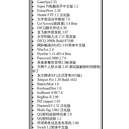
GameSpy2.55
Super Pi电脑高手中文版 1.2
ExtractNow 2.26
Shuttle FTP 2.2 汉化版
大学英语自学教程 7.0
Go!Across(路路通) 3.4 Beta
OICQ聊天伴侣 6.38
龙飞邮件群发机 3.07
太空码输入法 2.51 普及版
OICQ 2000b Build 0710B
网际畅游(MyIE) 3.01简体中文版
WinAce 2.4
DynSite 1.11.493.4 Beta
Password 2000 2.7.0
美食家餐饮管理2.5标准版
天网个人防火墙 2.45 测试版解除时间限制
补丁
东方网译XP (正式零售ISO版)
Teleport Pro 1.29 Build 1632
BatteryMon 1.0
KeyboardTest 1.0
IsoBuster 0.99.7.4
RegRun II 2.99
PECompact 1.65
DaemonUI 1.31 汉化版
Multi-Tag 3.0b2 汉化版
QQ密码侦探终结者 1.0
QQ密码侦探 1.2
环球商务信息发布系统 2.60
Swish 1.2简体中文版