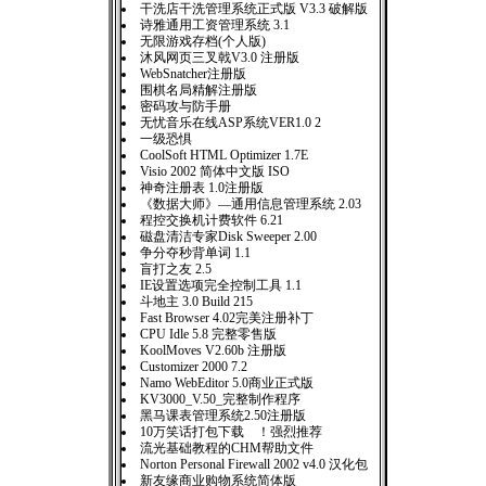
干洗店干洗管理系统正式版 V3.3 破解版
诗雅通用工资管理系统 3.1
无限游戏存档(个人版)
沐风网页三叉戟V3.0 注册版
WebSnatcher注册版
围棋名局精解注册版
密码攻与防手册
无忧音乐在线ASP系统VER1.0 2
一级恐惧
CoolSoft HTML Optimizer 1.7E
Visio 2002 简体中文版 ISO
神奇注册表 1.0注册版
《数据大师》—通用信息管理系统 2.03
程控交换机计费软件 6.21
磁盘清洁专家Disk Sweeper 2.00
争分夺秒背单词 1.1
盲打之友 2.5
IE设置选项完全控制工具 1.1
斗地主 3.0 Build 215
Fast Browser 4.02完美注册补丁
CPU Idle 5.8 完整零售版
KoolMoves V2.60b 注册版
Customizer 2000 7.2
Namo WebEditor 5.0商业正式版
KV3000_V.50_完整制作程序
黑马课表管理系统2.50注册版
10万笑话打包下载 ！强烈推荐
流光基础教程的CHM帮助文件
Norton Personal Firewall 2002 v4.0 汉化包
新友缘商业购物系统简体版