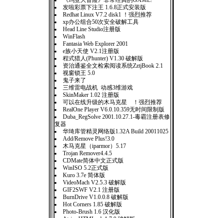
《玛亚大冒险》非常经典的GAME!
发啦彩票下注王 1.6.8正式安装版
Redhat Linux V7.2 disk1 ！强烈推荐
xp办公组合50次安全破解工具
Head Line Studio注册版
WinFlash
Fantasia Web Explorer 2001
e族小天使 V2.1注册版
程式猎人(Phunter) V1.30 破解版
资治通鉴全文检索阅读系统ZztjBook 2.1
视窗锁王 5.0
鬼子来了
三维雷电战机 动感3维游戏
SkinMaker 1.02 注册版
可以在线升级的木马克星 ！强烈推荐
RealOne Player V6.0.10.359无时间限制版
Duba_RegSolve 2001.10.27.1-毒霸注册表修
复器
华琦库管精灵网络版1.32A Build 20011025
Add/Remove Plus!3.0
木马克星（iparmor）5.17
Trojan Remover4.4.5
CDMate简体中文正式版
WinISO 5.2正式版
Kuro 3.7e 简体版
VideoMach V2.5.3 破解版
GIF2SWF V2.1 注册版
BurnDrive V1.0.0.8 破解版
Hot Corners 1.85 破解版
Photo-Brush 1.6 汉化版