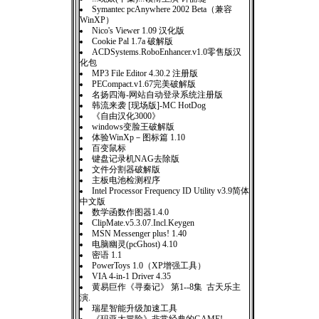
Symantec pcAnywhere 2002 Beta（兼容
WinXP）
Nico's Viewer 1.09 汉化版
Cookie Pal 1.7a 破解版
ACDSystems.RoboEnhancer.v1.0零售版汉
化包
MP3 File Editor 4.30.2 注册版
PECompact.v1.67完美破解版
名扬四海-网站自动登录系统注册版
韩流来袭 [现场版]-MC HotDog
《自由汉化3000》
windows变脸王破解版
体验WinXp－图标篇 1.10
百变鼠标
键盘记录机NAG去除版
文件分割器破解版
主板电池检测程序
Intel Processor Frequency ID Utility v3.9简体
中文版
数学函数作图器1.4.0
ClipMate.v5.3.07.Incl.Keygen
MSN Messenger plus! 1.40
电脑幽灵(pcGhost) 4.10
密语 1.1
PowerToys 1.0（XP增强工具）
VIA 4-in-1 Driver 4.35
黄易巨作《寻秦记》 第1--8集 古天乐主
演.
瑞星智能升级加速工具