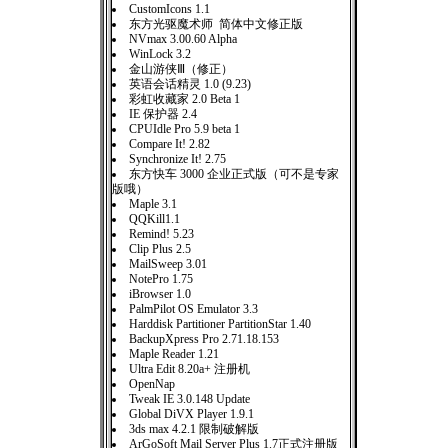
CustomIcons 1.1
东方光驱魔术师 简体中文修正版
NVmax 3.00.60 Alpha
WinLock 3.2
金山游侠Ⅲ（修正）
英语会话精灵 1.0 (9.23)
彩虹收藏家 2.0 Beta 1
IE 保护器 2.4
CPUIdle Pro 5.9 beta 1
Compare It! 2.82
Synchronize It! 2.75
东方快车 3000 企业正式版（可不是专家
版哦）
Maple 3.1
QQKill1.1
Remind! 5.23
Clip Plus 2.5
MailSweep 3.01
NotePro 1.75
iBrowser 1.0
PalmPilot OS Emulator 3.3
Harddisk Partitioner PartitionStar 1.40
BackupXpress Pro 2.71.18.153
Maple Reader 1.21
Ultra Edit 8.20a+ 注册机
OpenNap
Tweak IE 3.0.148 Update
Global DiVX Player 1.9.1
3ds max 4.2.1 限制破解版
ArGoSoft Mail Server Plus 1.7正式注册版