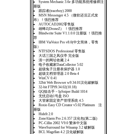
System Mechanic 3.6e 多功能系统维修师注
册版
跟踪者(traceboy) 2000
MSN Messenger 4.5 （微软还没正式发
布）！强烈推荐
AUTOCAD2002零售版
雄蜂Z(DroneZ） ！强烈推荐
Blindwrite Suite V1.1.0.0 注册版 ！强烈推
荐
IBM ViaVoice Pro v8.0(中文简体，零售
版）
NTFSDOS Professional 零售版
大话三国之凤仪亭 完全版
清一的网址收藏 2.4
电子收藏家DataCollector 5.02
超级兔子注册表保护器 1.0
超级文档管理器 2.0 Beta 4
WinCV 0.41
32bit Web Browser w9.34.01汉化破解版
32-bit FTPf9.34.02(10.18)
QQ狙击手－IpSniper Build 1014
无忧启动1号盘 ISO
大管家固定资产管理系统 4.5
Roxio Easy CD Creator v5.02 Platinum 注
册版
HideIt 2.0
ZoneAlarm Pro 2.6.357 汉化包(第二版)
PC-Cillin 2002 V9.0 繁体中文版
WaveSurround for Winamp 3.2 破解版
BCL Magellan 4.2 汉化破解版